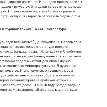
чень широкое движение. И его идея проста: если ты
подход к искусству, благодаря которому ты можешь
азом. Но уже столько писателей с очень разным
путешествую, я стараюсь рассказать людям о том
 в горячих точках. То есть литература
нуть ради нее жизнью? Да, безусловно. Например, я
 когда появилась возможность туда поехать, я
ерситетах Багдада, Басры, Искандерии и Сулеймани.
не пришло на ум, что Багдад может стать отличным
одготовкой подобных бумаг для Айовы (нужно
сь заместителю министра культуры. Я думаю, он
авительстве. И мне кажется, он увидел в моем
тура действительно может собрать всех вместе.
отором сконцентрирована арабская история и
ы собрать это досье. И в 2015 году Багдад получил
 меня на Международный фестиваль цветов, куда