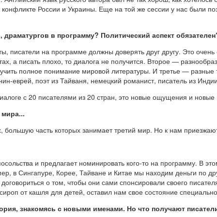
о конфликте России и Украины. Еще на той же сессии у нас были по
, драматургов в программу? Политический аспект обязателен
оты, писатели на программе должны доверять друг другу. Это очен
тах, а писать плохо, то диалога не получится. Второе — разнообр
чить полное понимание мировой литературы. И третье — разные т
ин-еврей, поэт из Тайваня, немецкий романист, писатель из Индии.
иалоге с 20 писателями из 20 стран, это новые ощущения и новые
мира...
х, большую часть которых занимает третий мир. Но к нам приезжаю
сольства и предлагает номинировать кого-то на программу. В этом 
ер, в Сингапуре, Корее, Тайване и Китае мы находим деньги по д
но договориться о том, чтобы они сами спонсировали своего писате
 сироп от кашля для детей, оставил нам свое состояние специально
ория, знакомясь с новыми именами. Но что получают писател