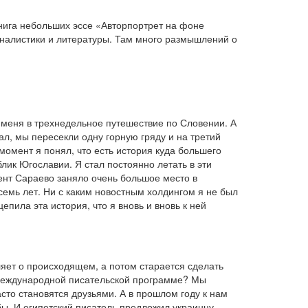
книга небольших эссе «Авторпортрет на фоне
урналистики и литературы. Там много размышлений о
л меня в трехнедельное путешествие по Словении. А
ал, мы пересекли одну горную гряду и на третий
момент я понял, что есть история куда большего
блик Югославии. Я стал постоянно летать в эти
мент Сараево заняло очень большое место в
семь лет. Ни с каким новостным холдингом я не был
епила эта история, что я вновь и вновь к ней
ляет о происходящем, а потом старается сделать
 Международной писательской программе? Мы
асто становятся друзьями. А в прошлом году к нам
 бы. И египетский писатель предложил украинцу