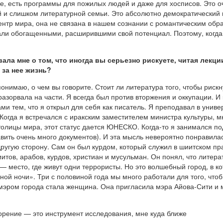
ре, есть программы для пожилых людей и даже для хосписов. Это о
ой и слишком литературной семьи. Это абсолютно демократический 
центр мира, она не связана в нашем сознании с романтическим обр
ли обогащенными, расширившими свой потенциал. Поэтому, когда 
а мне о том, что иногда вы серьезно рискуете, читая лекции
 за нее жизнь?
онимаю, о чем вы говорите. Стоит ли литература того, чтобы риск
разорвала на части. Я всегда был против вторжения и оккупации. И
ами тем, что я открыл для себя как писатель. Я преподавал в унив
 Когда я встречался с иракским заместителем министра культуры, м
толицы мира, этот статус дается ЮНЕСКО. Когда-то я занимался п
вить очень много документов). И эта мысль невероятно понравила
другую сторону. Сам он был курдом, который служил в шиитском пр
тов, арабов, курдов, христиан и мусульман. Он понял, что литера
 место, где живут одни террористы. Но это волшебный город, в к
ной ночи». Три с половиной года мы много работали для того, чтоб
и мэром города стала женщина. Она пригласила мэра Айова-Сити и
творение — это инструмент исследования, мне куда ближе