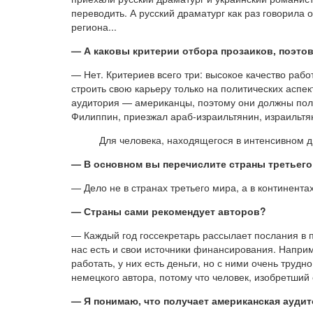
переводить. А русский драматург как раз говорила 
региона...
— А каковы критерии отбора прозаиков, поэтов
— Нет. Критериев всего три: высокое качество раб
строить свою карьеру только на политических аспек
аудитория — американцы, поэтому они должны полу
Филиппин, приезжал араб-израильтянин, израильтян
Для человека, находящегося в интенсивном д
— В основном вы перечислите страны третьего 
— Дело не в странах третьего мира, а в континента
— Страны сами рекомендует авторов?
— Каждый год госсекретарь рассылает послания в по
нас есть и свои источники финансирования. Наприм
работать, у них есть деньги, но с ними очень труд
немецкого автора, потому что человек, изобретший
— Я понимаю, что получает американская аудит