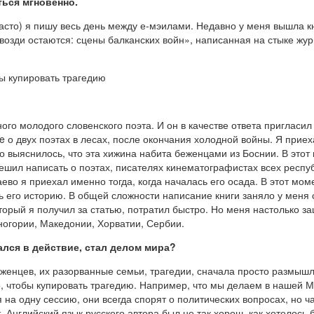
ться мгновенно.
часто) я пишу весь день между е-мэилами. Недавно у меня вышла 
гвозди остаются: сцены балканских войн», написанная на стыке ж
ы купировать трагедию
ного молодого словенского поэта. И он в качестве ответа пригласи
 о двух поэтах в лесах, после окончания холодной войны. Я приех
о выяснилось, что эта хижина набита беженцами из Боснии. В этот 
я решил написать о поэтах, писателях кинематографистах всех респу
ево я приехал именно тогда, когда началась его осада. В этот мо
 его историю. В общей сложности написание книги заняло у меня 
оторый я получил за статью, потратил быстро. Но меня настолько зац
ногории, Македонии, Хорватии, Сербии.
лся в действие, стал делом мира?
еженцев, их разорванные семьи, трагедии, сначала просто размыш
о, чтобы купировать трагедию. Например, что мы делаем в нашей
на одну сессию, они всегда спорят о политических вопросах, но ч
 Английский язык русского автора был не так хорош, как хотелось