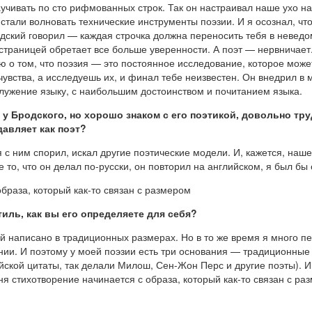
учивать по сто рифмованных строк. Так он настраивал наше ухо н
стали волновать технические инструменты поэзии. И я осознал, чт
Бродский говорил — каждая строчка должна переносить тебя в невед
й страницей обретает все больше уверенности. А поэт — нервничае
ю о том, что поэзия — это постоянное исследование, которое може
чувства, а исследуешь их, и финал тебе неизвестен. Он внедрил в
служение языку, с наибольшим достоинством и почитанием языка.
я у Бродского, но хорошо знаком с его поэтикой, довольно тр
давляет как поэт?
 с ним спорил, искал другие поэтические модели. И, кажется, наше
се то, что он делал по-русски, он повторил на английском, я был 
браза, который как-то связан с размером
ль, как вы его определяете для себя?
й написано в традиционных размерах. Но в то же время я много п
нии. И поэтому у моей поэзии есть три основания — традиционные
йской цитаты, так делали Милош, Сен-Жон Перс и другие поэты). И
я стихотворение начинается с образа, который как-то связан с раз