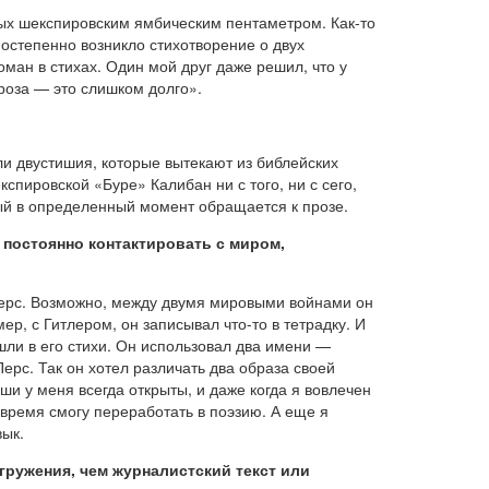
ных шекспировским ямбическим пентаметром. Как-то
постепенно возникло стихотворение о двух
оман в стихах. Один мой друг даже решил, что у
проза — это слишком долго».
и двустишия, которые вытекают из библейских
спировской «Буре» Калибан ни с того, ни с сего,
рый в определенный момент обращается к прозе.
постоянно контактировать с миром,
Перс. Возможно, между двумя мировыми войнами он
р, с Гитлером, он записывал что-то в тетрадку. И
шли в его стихи. Он использовал два имени —
ерс. Так он хотел различать два образа своей
и у меня всегда открыты, и даже когда я вовлечен
 время смогу переработать в поэзию. А еще я
вык.
гружения, чем журналистский текст или