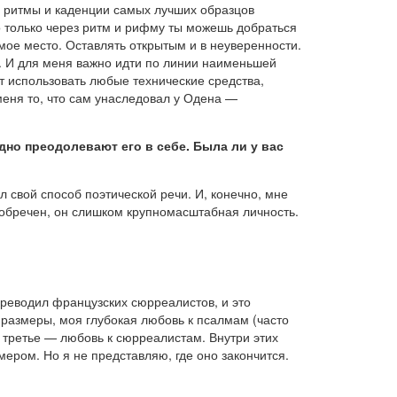
а ритмы и каденции самых лучших образцов
о только через ритм и рифму ты можешь добраться
омое место. Оставлять открытым и в неуверенности.
т. И для меня важно идти по линии наименьшей
т использовать любые технические средства,
 меня то, что сам унаследовал у Одена —
удно преодолевают его в себе. Была ли у вас
л свой способ поэтической речи. И, конечно, мне
бы обречен, он слишком крупномасштабная личность.
ереводил французских сюрреалистов, и это
 размеры, моя глубокая любовь к псалмам (часто
 третье — любовь к сюрреалистам. Внутри этих
мером. Но я не представляю, где оно закончится.