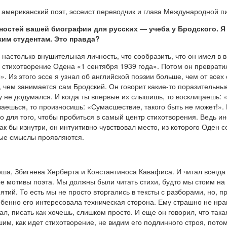
, американский поэт, эссеист переводчик и глава Международной
стей вашей биографии для русских — учеба у Бродского. Я мн
ким студентам. Это правда?
 настолько внушительная личность, что сообразить, что он имел в 
 стихотворение Одена «1 сентября 1939 года». Потом он превратил
Из этого эссе я узнал об английской поэзии больше, чем от всех с
то, чем занимается сам Бродский. Он говорит какие-то поразительны
 не додумался. И когда ты впервые их слышишь, то восклицаешь: «
ваешься, то произносишь: «Сумасшествие, такого быть не может!». Н
о для того, чтобы пробиться в самый центр стихотворения. Ведь ин
ак бы изнутри, он интуитивно чувствовал место, из которого Оден 
овые смыслы проявляются.
а, Збигнева Херберта и Константиноса Кавафиса. И читал всегда к
ные мотивы поэта. Мы должны были читать стихи, будто мы стоим н
ятий. То есть мы не просто вторгались в тексты с разборами, но, п
бенно его интересовала техническая сторона. Ему страшно не нра
л, писать как хочешь, слишком просто. И еще он говорил, что така
шим, как идет стихотворение, не видим его подлинного строя, пото