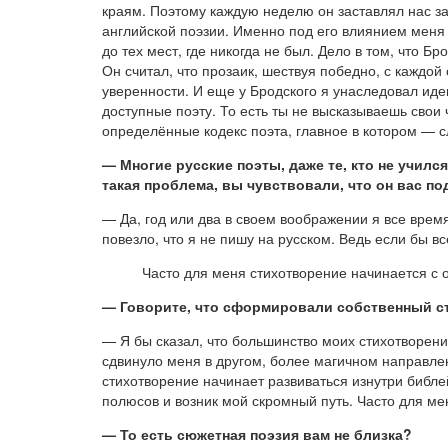
краям. Поэтому каждую неделю он заставлял нас за
английской поэзии. Именно под его влиянием меня 
до тех мест, где никогда не был. Дело в том, что 
Он считал, что прозаик, шествуя победно, с каждо
уверенности. И еще у Бродского я унаследовал иде
доступные поэту. То есть ты не высказываешь свои 
определённые кодекс поэта, главное в котором — 
— Многие русские поэты, даже те, кто не училс
такая проблема, вы чувствовали, что он вас по
— Да, год или два в своем воображении я все время
повезло, что я не пишу на русском. Ведь если бы в
Часто для меня стихотворение начинается с о
— Говорите, что сформировали собственный сти
— Я бы сказал, что большинство моих стихотворени
сдвинуло меня в другом, более магичном направле
стихотворение начинает развиваться изнутри библе
полюсов и возник мой скромный путь. Часто для мен
— То есть сюжетная поэзия вам не близка?