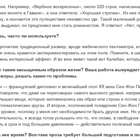
ния. Например, «Вербное воскресенье», около 220 строк, написан
ее мохито в Гаване», а она ответила: «Хорошая строчка». Из нее 
, и кончается это путешествие неизвестно где. Такой маленький р
е выдумал, он предложил мне стать романистом. Я ответил: «Нет, 
сь, часто ли используете?
дпочитаю традиционный размер, вроде ямбического пентаметра, ил
е очень нравится экспериментировать на этом поле. Помните, в шек
чень интересный эффект. И во мне живет такой вот Калибан, кото
 с таким насыщенным образом жизни? Ваша работа вынуждает 
оворы, решать какие-то проблемы.
рии — французский дипломат и величайший поэт XX века Сен-Жон 
ворили, что даже на переговорах самого высокого уровня, наприме
лышал вещи, которые запоминались как образ или строка и потом 
пломатических кругах. И второе, поэтический псевдоним Сен-Жон П
уровне, поэтому у меня нет необходимости брать другое имя. Но уш
ельность, я всегда готов услышать что-то, что позже, в свободное
ть в срок и под большим давлением — действительно полезный на
а нее время? Все-таки проза требует большей подготовки и по