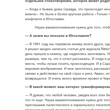
отдельное стихотворение, которое может роди
— Когда я бываю дома (правда, это происходит не
кизила». Но была и более крупная работа «Только 
конфликте в Югославии.
Наука взаимопонимания нужна для того, чтоб
— А зачем вы поехали в Югославию?
— В 1991 году мы перевели книжку моего друга, од
я решил заодно написать статью для журнала Nature
день пришли в хижину, где надеялись заночевать. Н
размера, чем та, что я хотел рассказать. И тогда 
места, чтобы лучше понять происходящее. И в Сара
мировом воображении. И мне захотелось рассказать
связан и действовал на свой страх и риск. Аванс, к
возвращался. И очень много времени провел в Чер
— В какой момент ваш интерес трансформирова
— Я думаю, что любой человек, увидев всех этих б
что-то еще. Наука взаимопонимания нужна для тог
приглашаем палестинского и израильского писателя 
приехали русский драматург и украинский романист.