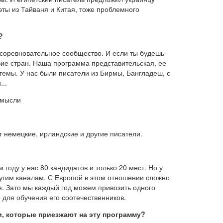
эты из Тайваня и Китая, тоже проблемного
?
ь соревновательное сообщество. И если ты будешь
азие стран. Наша программа представительская, ее
емы. У нас были писатели из Бирмы, Бангладеш, с
..
 мысли
т немецкие, ирландские и другие писатели.
году у нас 80 кандидатов и только 20 мест. Но у
ругим каналам. С Европой в этом отношении сложно
ля. Зато мы каждый год можем привозить одного
 для обучения его соотечественников.
и, которые приезжают на эту программу?