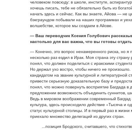
человеком повсюду: в школе, институте, аспиранту
хочешь писать, тебе не обязательно быть из богат
начать здесь и сейчас. Как вы знаете, Айова — не 
бэкграундом побывали на наших программах и уеха
волшебстве, которое мы создаем в Айове.
— Ваш переводчик Ксения Голубович рассказывал
настолько для вас важна, что вы готовы отдать
— Конечно, это вопрос ненамеренного риска, но я п
несколько раз ездил в Ирак. Моя страна эту страну 
понял, что должен поделиться с иракскими студент
Но держал ухо востро, чтобы ничего не произошло.
кандидатом на звание культурной и литературной с
привести серьезную доказательную базу и предоста
понял, что можно повернуть восприятие Багдада в 
предложении возможность объединить суннитов, шии
Ведь в мировом воображении современный Багдад —
культура, здесь происходило действие «Тысяча и од
статус культурной столицы. И в первый раз в жизн
приехало множество делегаций из других стран.
...позиция Бродского, считавшего, что стихо