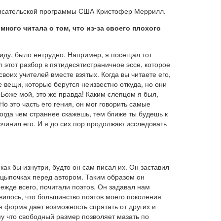
 писательской программы США Кристофер Меррилл.
ого читала о том, что из-за своего плохого
виду, было нетрудно. Например, я посещал тот
 этот разбор в пятидесятистраничное эссе, которое
воих учителей вместе взятых. Когда вы читаете его,
е вещи, которые берутся неизвестно откуда, но они
Боже мой, это же правда! Каким слепцом я был,
о это часть его гения, он мог говорить самые
огда чем страннее скажешь, тем ближе ты будешь к
сочинил его. И я до сих пор продолжаю исследовать
ак бы изнутри, будто он сам писал их. Он заставил
а цыпочках перед автором. Таким образом он
режде всего, почитали поэтов. Он задавал нам
вилось, что большинство поэтов моего поколения
я форма дает возможность спрятать от других и
му что свободный размер позволяет мазать по