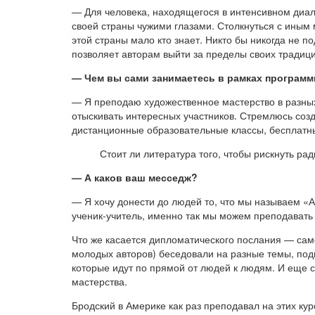
— Для человека, находящегося в интенсивном диал
своей страны чужими глазами. Столкнуться с иным
этой страны мало кто знает. Никто бы никогда не п
позволяет авторам выйти за пределы своих традици
— Чем вы сами занимаетесь в рамках програм
— Я преподаю художественное мастерство в разных 
отыскивать интересных участников. Стремлюсь созд
дистанционные образовательные классы, бесплатны
Стоит ли литература того, чтобы рискнуть ра
— А каков ваш месседж?
— Я хочу донести до людей то, что мы называем 
ученик-учитель, именно так мы можем преподавать л
Что же касается дипломатического послания — само
молодых авторов) беседовали на разные темы, под
которые идут по прямой от людей к людям. И еще 
мастерства.
Бродский в Америке как раз преподавал на этих к