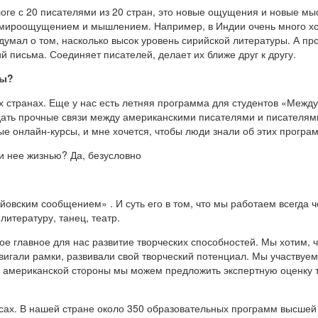
оге с 20 писателями из 20 стран, это новые ощущения и новые мы
 мироощущением и мышлением. Например, в Индии очень много хо
одумал о том, насколько высок уровень сирийской литературы. А п
й письма. Соединяет писателей, делает их ближе друг к другу.
мы?
странах. Еще у нас есть летняя программа для студентов «Между 
ать прочные связи между американскими писателями и писателями т
е онлайн-курсы, и мне хочется, чтобы люди знали об этих програ
ди нее жизнью? Да, безусловно
«Айовским сообщением»
. И суть его в том, что мы работаем всегда
итературу, танец, театр.
е главное для нас развитие творческих способностей. Мы хотим, 
вигали рамки, развивали свой творческий потенциал. Мы участвуе
с американской стороны мы можем предложить экспертную оценку т
урсах. В нашей стране около 350 образовательных программ высшей