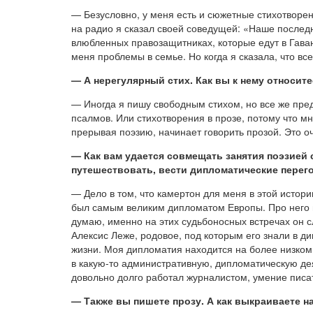
— Безусловно, у меня есть и сюжетные стихотворе
на радио я сказал своей соведущей: «Наше последн
влюбленных правозащитниках, которые едут в Гавану
меня проблемы в семье. Но когда я сказала, что вс
— А нерегулярный стих. Как вы к нему относите
— Иногда я пишу свободным стихом, но все же пре
псалмов. Или стихотворения в прозе, потому что мн
прерывая поэзию, начинает говорить прозой. Это о
— Как вам удается совмещать занятия поэзией
путешествовать, вести дипломатические перег
— Дело в том, что камертон для меня в этой исто
был самым великим дипломатом Европы. Про него го
думаю, именно на этих судьбоносных встречах он с
Алексис Леже, родовое, под которым его знали в ди
жизни. Моя дипломатия находится на более низком 
в какую-то административную, дипломатическую деят
довольно долго работал журналистом, умение писа
— Также вы пишете прозу. А как выкраиваете н