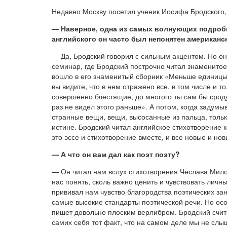
Недавно Москву посетил ученик Иосифа Бродского
— Наверное, одна из самых волнующих подробно
английского он часто был непонятен американс
— Да, Бродский говорил с сильным акцентом. Но он
семинар, где Бродский построчно читал знаменитое
вошло в его знаменитый сборник «Меньше единицы». 
вы видите, что в нем отражено все, в том числе и 
совершенно блестящие, до многого ты сам бы сроду
раз не видел этого раньше». А потом, когда задумы
странные вещи, вещи, высосанные из пальца, тольк
истине. Бродский читал английское стихотворение к
это эссе и стихотворение вместе, и все новые и н
— А что он вам дал как поэт поэту?
— Он читал нам вслух стихотворения Чеслава Милош
нас понять, сколь важно ценить и чувствовать лич
прививал нам чувство благородства поэтических зан
самые высокие стандарты поэтической речи. Но осо
пишет довольно плоским верлибром. Бродский счита
самих себя тот факт, что на самом деле мы не слы