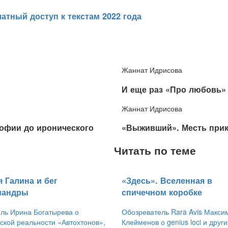
атный доступ к текстам 2022 года
Жаннат Идрисова
​И еще раз «Про любовь»
Жаннат Идрисова
софии до иронического
​«Выживший». Месть при
Читать по теме
я Галина и бег
«Здесь». Вселенная в
мандры
спичечном коробке
ль Ирина Богатырева о
Обозреватель Rara Avis Макси
ской реальности «Автохтонов»,
Клейменов о genius loci и други