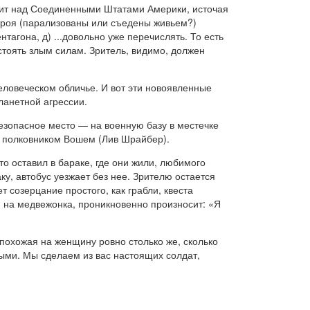
исит над Соединенными Штатами Америки, источая
строя (парализованы или съедены живьем?)
тагона, д) ...довольно уже перечислять. То есть
стоять злым силам. Зритель, видимо, должен
еловеческом обличье. И вот эти новоявленные
ланетной агрессии.
безопасное место — на военную базу в местечке
с полковником Вошем (Лив Шрайбер).
о оставил в бараке, где они жили, любимого
ку, автобус уезжает без нее. Зрителю остается
т созерцание простого, как грабли, квеста
я на медвежонка, проникновенно произносит: «Я
 похожая на женщину ровно столько же, сколько
ыми. Мы сделаем из вас настоящих солдат,