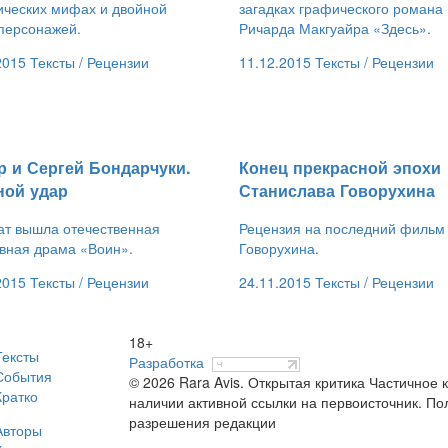
ических мифах и двойной
загадках графического романа
персонажей.
Ричарда Макгуайра «Здесь».
2015
Тексты /
Рецензии
11.12.2015
Тексты /
Рецензии
р и Сергей Бондарчуки.
​Конец прекрасной эпохи
ной удар
Станислава Говорухина
ат вышла отечественная
Рецензия на последний фильм
вная драма «Воин».
Говорухина.
2015
Тексты /
Рецензии
24.11.2015
Тексты /
Рецензии
18+
Тексты
Разработка
События
© 2026 Rara Avis. Открытая критика
Частичное к
Кратко
наличии активной ссылки на первоисточник. По
разрешения редакции
Авторы