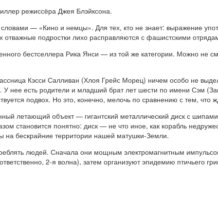
риллер режиссёра Джея Блэйксона.
 словами — «Кино и немцы». Для тех, кто не знает: выражение уп
ых отважные подростки лихо расправляются с фашистскими отрядам
менного бестселлера Рика Янси — из той же категории. Можно не см
ссница Кэсси Салливан (Хлоя Грейс Морец) ничем особо не выделя
 У нее есть родители и младший брат лет шести по имени Сэм (Зака
вуется подвох. Но это, конечно, мелочь по сравнению с тем, что 
нный летающий объект — гигантский металлический диск с шипами. 
азом становится понятно: диск — не что иное, как корабль недруж
ы на бескрайние территории нашей матушки-Земли.
реблять людей. Сначала они мощным электромагнитным импульсом 
тветственно, 2-я волна), затем организуют эпидемию птичьего грип