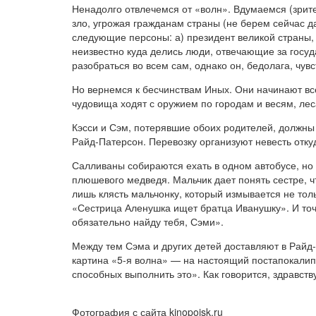
Ненадолго отвлечемся от «волн». Вдумаемся (зрите
зло, угрожая гражданам страны (не берем сейчас д
следующие персоны: а) президент великой страны, б
неизвестно куда делись люди, отвечающие за госуд
разобраться во всем сам, однако он, бедолага, чу
Но вернемся к бесчинствам Иных. Они начинают все
чудовища ходят с оружием по городам и весям, лес
Кэсси и Сэм, потерявшие обоих родителей, должны 
Райд-Патерсон. Перевозку организуют невесть отк
Салливаны собираются ехать в одном автобусе, но 
плюшевого медведя. Мальчик дает понять сестре, чт
лишь клясть мальчонку, который измывается не толь
«Сестрица Аленушка ищет братца Иванушку». И точн
обязательно найду тебя, Сэми».
Между тем Сэма и других детей доставляют в Райд-
картина «5-я волна» — на настоящий постапокалип
способных выполнить это». Как говорится, здравств
Фотография с сайта kinopoisk.ru