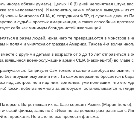
ль иногда обязан думать). Целых 10 (!) дней непонятная штука в
аже все человечество). И непонятно, каким образом выведены из 
) члены Конгресса США, в) сотрудники ФБР, г) суровые дяди из Пен
арство и судьбы простых американцев, а также способные противо
вствует себя как минимум блондинистой школьницей.
ляться в разум людей, из-за чего те превращаются в монстров в ч
ам и полям и уничтожают граждан Америки. Такова 4-я волна иноп
вместе с другими детьми в возрасте от 5 до 15 лет отправиться в 
уда взявшиеся военнослужащие армии США (наконец-то!) во главе 
разлучаются. Капризуля Сэм только в салоне автобуса вспомнил, чт
о без игрушки ему жизни нет. Та самоотверженно бросается к бара
ко над сестрой, но и над ним, зрителем, уже понявшим, что его жде
о: Кэсси, побегав немного за автобусом, останавливается и, гляд
Патерсон. Встретившая их на базе сержант Резник (Мария Белло),
тический фильм, заявляет: «Именно вы должны расправиться с Ин
уйте, приехали. Но и это не все прелести фильма.