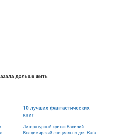
казала дольше жить
​10 лучших фантастических
книг
м
Литературный критик Василий
х
Владимирский специально для Rara