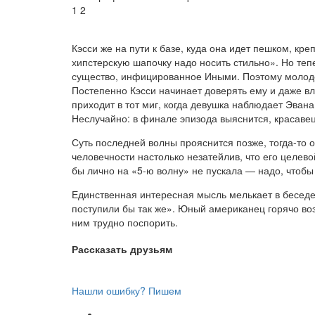
1
2
Кэсси же на пути к базе, куда она идет пешком, кр
хипстерскую шапочку надо носить стильно». Но тепе
существо, инфицированное Иными. Поэтому молодой
Постепенно Кэсси начинает доверять ему и даже вл
приходит в тот миг, когда девушка наблюдает Эвана
Неслучайно: в финале эпизода выяснится, красавец,
Суть последней волны прояснится позже, тогда-то
человечности настолько незатейлив, что его целев
бы лично на «5-ю волну» не пускала — надо, чтоб
Единственная интересная мысль мелькает в беседе
поступили бы так же». Юный американец горячо воз
ним трудно поспорить.
Рассказать друзьям
Нашли ошибку? Пишем