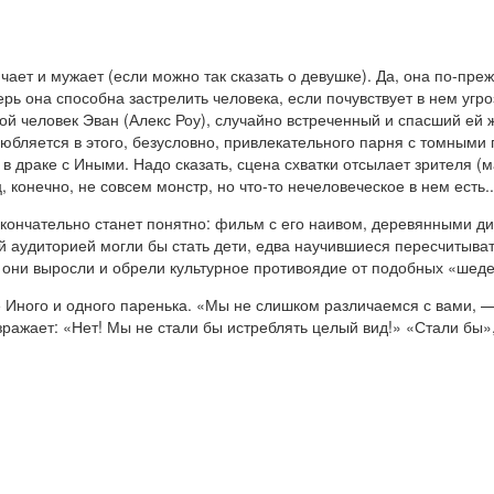
епчает и мужает (если можно так сказать о девушке). Да, она по-пр
рь она способна застрелить человека, если почувствует в нем угр
 человек Эван (Алекс Роу), случайно встреченный и спасший ей ж
юбляется в этого, безусловно, привлекательного парня с томными
 в драке с Иными. Надо сказать, сцена схватки отсылает зрителя (м
 конечно, не совсем монстр, но что-то нечеловеческое в нем есть..
 окончательно станет понятно: фильм с его наивом, деревянными
ой аудиторией могли бы стать дети, едва научившиеся пересчитыва
ы они выросли и обрели культурное противоядие от подобных «шеде
 Иного и одного паренька. «Мы не слишком различаемся с вами, 
ражает: «Нет! Мы не стали бы истреблять целый вид!» «Стали бы»