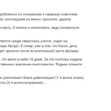
отребляется по отношению к наивным советским
и, состоящими из явных, простите, даунов.
отреть. А можно и посмотреть, ведь посмеяться
ется среди сверстниц: учится, ходит на
ри Артур). К слову, уже в том, что Кэсси, дочь
ждет зрителя после вступительной части фильма.
Он висит в небе 10 дней. За эти полторы недели
ественных землянам инопланетян. Родная планета
уничтожают блага цивилизации (1-я волна атаки),
па (3-я волна вторжения)...