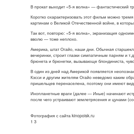
В прокат выходит «5-я волна» — фантастический т
Коротко охарактеризовать этот фильм можно тремя
картинам о Великой Отечественной войне, в котор
Так вот, повторю: «5-я волна», экранизация однои
вволю — тоже неплохо.
Америка, штат Огайо, наши дни. Обычная старшекла
вечеринки, строит глазки симпатичным парням и т.д.
брюнета и брюнетки, вызывающе блондиниста, чувст
В один из дней над Америкой появляется неопозна
Кэсси и другим жителям Огайо неведомо каким обр
пришельцев перенаселена, поэтому они имеют вид
Инопланетные враги (далее — Иные) начинают ист
после чего устраивают землетрясения и цунами (соо
Фотография с сайта kinopoisk.ru
1
3