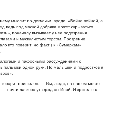
ежнему мыслит по-девчачьи, вроде: «Война войной, а
озу, ведь под маской добряка может скрываться
изнь, поначалу вызывает у нее подозрения.
 глазами и мускулистым торсом. Прозрение
ало кто поверит, но факт!) к «Сумеркам».
.
 диалогами и пафосными рассуждениями о
ть пальчики одной руки. Но малышей и подростков я
вров».
— говорит пришелец. — Вы, люди, на нашем месте
, — почти ласково утверждает Иной. И зрителю с