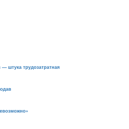
в — штука трудозатратная
кодав
невозможно»