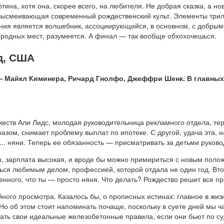
тина, хотя она, скорее всего, на любителя. Не добрая сказка, а н
о высмеивающая современный рождественский культ. Элементы три
ния является волшебник, ассоциирующийся, в основном, с добрым
 родных мест, разумеется. А финал — так вообще обхохочешься.
д, США
 Майкл Киминера, Ричард Гнолфо, Джеффри Шенк. В главных
жеств Али Лидс, молодая руководительница рекламного отдела, тер
азом, снимает проблему выплат по ипотеке. С другой, удача эта, на
... няни. Теперь ее обязанность — присматривать за детьми руко
н, зарплата высокая, и вроде бы можно примириться с новым пол
ться любимым делом, профессией, которой отдала не один год. Вт
енного, что ты — просто няня. Что делать? Рождество решит все п
ого просмотра. Казалось бы, о прописных истинах: главное в жизн
 Но об этом стоит напоминать почаще, поскольку в суете дней мы ч
вать свои идеальные железобетонные правила, если они бьют по с