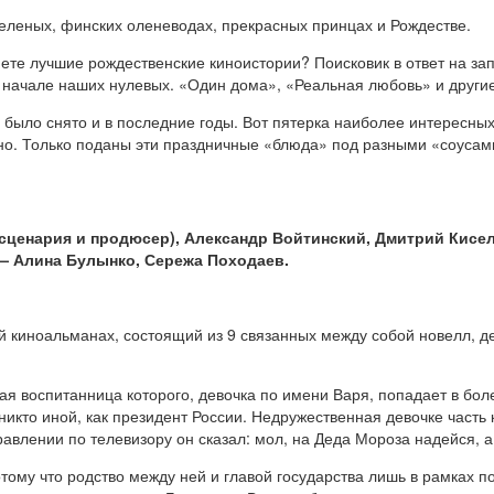
зеленых, финских оленеводах, прекрасных принцах и Рождестве.
ете лучшие рождественские киноистории? Поисковик в ответ на за
в начале наших нулевых. «Один дома», «Реальная любовь» и другие
 было снято и в последние годы. Вот пятерка наиболее интересных 
зано. Только поданы эти праздничные «блюда» под разными «соусам
сценария и продюсер), Александр Войтинский, Дмитрий Кисе
 — Алина Булынко, Сережа Походаев.
 киноальманах, состоящий из 9 связанных между собой новелл, де
я воспитанница которого, девочка по имени Варя, попадает в бол
никто иной, как президент России. Недружественная девочке часть к
равлении по телевизору он сказал: мол, на Деда Мороза надейся, 
тому что родство между ней и главой государства лишь в рамках по