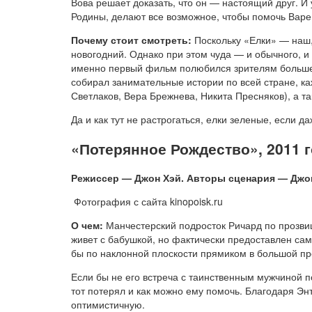
Вова решает доказать, что он — настоящий друг. И
Родины, делают все возможное, чтобы помочь Варе
Почему стоит смотреть:
Поскольку «Елки» — наш,
новогодний. Однако при этом чуда — и обычного, и 
именно первый фильм полюбился зрителям больше в
собирал занимательные истории по всей стране, ка
Светлаков, Вера Брежнева, Никита Пресняков), а 
Да и как тут не растрогаться, елки зеленые, если
«Потерянное Рождество», 2011 
Режиссер — Джон Хэй. Авторы сценария — Джон
Фотография с сайта kinopoisk.ru
О чем:
Манчестерский подросток Ричард по прозвищ
живет с бабушкой, но фактически предоставлен сам
бы по наклонной плоскости прямиком в большой пре
Если бы не его встреча с таинственным мужчиной 
тот потерял и как можно ему помочь. Благодаря Э
оптимистичную.