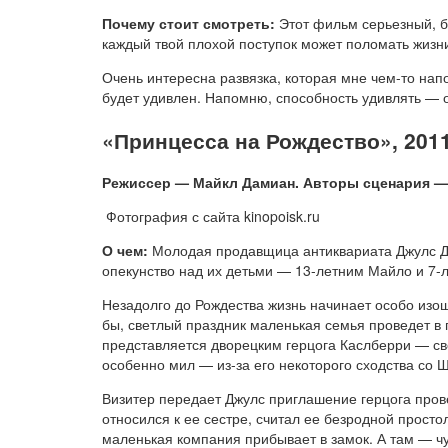
Почему стоит смотреть:
Этот фильм серьезный, б
каждый твой плохой поступок может поломать жизни
Очень интересна развязка, которая мне чем-то на
будет удивлен. Напомню, способность удивлять — 
«Принцесса на Рождество», 201
Режиссер — Майкл Дамиан. Авторы сценария — 
Фотография с сайта kinopoisk.ru
О чем:
Молодая продавщица антиквариата Джулс Дэй
опекунство над их детьми — 13-летним Майло и 7-
Незадолго до Рождества жизнь начинает особо изо
бы, светлый праздник маленькая семья проведет в 
представляется дворецким герцога Каслберри — свё
особенно мил — из-за его некоторого сходства со 
Визитер передает Джулс приглашение герцога прове
относился к ее сестре, считал ее безродной прост
маленькая компания прибывает в замок. А там — ч