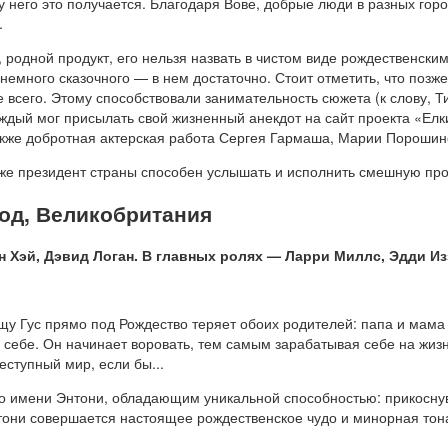
 у него это получается. Благодаря Вове, добрые люди в разных гор
.
 родной продукт, его нельзя назвать в чистом виде рождественски
немного сказочного — в нем достаточно. Стоит отметить, что позже
сего. Этому способствовали занимательность сюжета (к слову, Т
ждый мог присылать свой жизненный анекдот на сайт проекта «Елки»
также добротная актерская работа Сергея Гармаша, Марии Пороши
 даже президент страны способен услышать и исполнить смешную про
год, Великобритания
 Хэй, Дэвид Логан. В главных ролях — Ларри Миллс, Эдди Из
у Гус прямо под Рождество теряет обоих родителей: папа и мама 
 себе. Он начинает воровать, тем самым зарабатывая себе на жизн
ступный мир, если бы...
по имени Энтони, обладающим уникальной способностью: прикоснув
нтони совершается настоящее рождественское чудо и минорная то