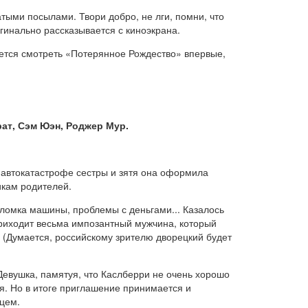
тыми посылами. Твори добро, не лги, помни, что
гинально рассказывается с киноэкрана.
ается смотреть «Потерянное Рождество» впервые,
ат, Сэм Юэн, Роджер Мур.
 автокатастрофе сестры и зятя она оформила
икам родителей.
оломка машины, проблемы с деньгами... Казалось
приходит весьма импозантный мужчина, который
 (Думается, российскому зрителю дворецкий будет
Девушка, памятуя, что Каслберри не очень хорошо
я. Но в итоге приглашение принимается и
нцем.