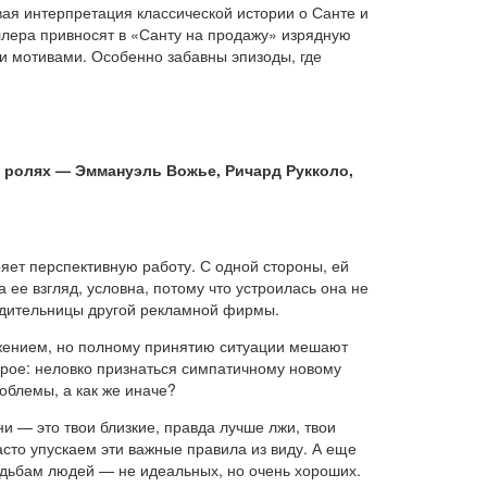
овая интерпретация классической истории о Санте и
ллера привносят в «Санту на продажу» изрядную
и мотивами. Особенно забавны эпизоды, где
 ролях — Эммануэль Вожье, Ричард Рукколо,
яет перспективную работу. С одной стороны, ей
 ее взгляд, условна, потому что устроилась она не
водительницы другой рекламной фирмы.
ожением, но полному принятию ситуации мешают
орое: неловко признаться симпатичному новому
роблемы, а как же иначе?
и — это твои близкие, правда лучше лжи, твои
асто упускаем эти важные правила из виду. А еще
удьбам людей — не идеальных, но очень хороших.