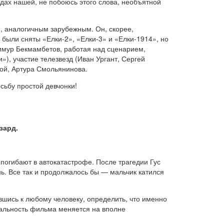
одах нашей, не побоюсь этого слова, необъятной
м, аналогичным зарубежным. Он, скорее,
 были сняты «Елки-2», «Елки-3» и «Елки-1914», но
имур Бекмамбетов, работая над сценарием,
), участие телезвезд (Иван Ургант, Сергей
ной, Артура Смольянинова.
сьбу простой девчонки!
зард.
погибают в автокатастрофе. После трагедии Гус
ь. Все так и продолжалось бы — мальчик катился
шись к любому человеку, определить, что именно
нальность фильма меняется на вполне