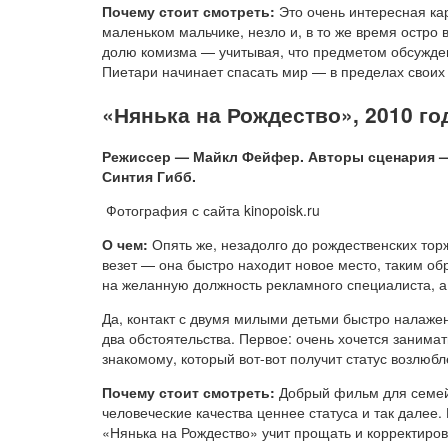
Почему стоит смотреть:
Это очень интересная кар
маленьком мальчике, незло и, в то же время остр
долю комизма — учитывая, что предметом обсужде
Пиетари начинает спасать мир — в пределах своих
«Нянька на Рождество», 2010 го
Режиссер — Майкл Фейфер. Авторы сценария —
Синтия Гибб.
Фотография с сайта kinopoisk.ru
О чем:
Опять же, незадолго до рождественских тор
везет — она быстро находит новое место, таким обр
на желанную должность рекламного специалиста, а
Да, контакт с двумя милыми детьми быстро налаже
два обстоятельства. Первое: очень хочется занима
знакомому, который вот-вот получит статус возлюбл
Почему стоит смотреть:
Добрый фильм для семейн
человеческие качества ценнее статуса и так далее.
«Нянька на Рождество» учит прощать и корректиро