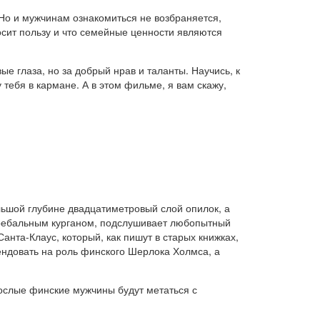
Но и мужчинам ознакомиться не возбраняется,
осит пользу и что семейные ценности являются
ые глаза, но за добрый нрав и таланты. Научись, к
тебя в кармане. А в этом фильме, я вам скажу,
ьшой глубине двадцатиметровый слой опилок, а
огребальным курганом, подслушивает любопытный
анта-Клаус, который, как пишут в старых книжках,
ендовать на роль финского Шерлока Холмса, а
рослые финские мужчины будут метаться с