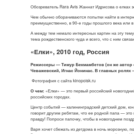
Обозреватель Rara Avis Жаннат Идрисова о елках 
Чем обычно оборачиваются попытки найти в интерн
преимущественно, в 90-е годы прошлого века или 
А между тем немало интересных картин на эту тему
тема рождественского чуда и всего, что с ним свя
«Елки», 2010 год, Россия
Режиссеры — Тимур Бекмамбетов (он же автор 
Чеважевский, Игнас Йонинас. В главных ролях
Фотография с сайта kinopoisk.ru
О чем:
«Елки» — это первый российский новогодний
российских городах.
Центр событий — калининградский детский дом, юна
говорит другим ребятам, что ее родной папа — это 
правду! Попроси папочку, чтобы в новогоднем позд
Варя хочет сбежать из детдома в ночь морозную, по