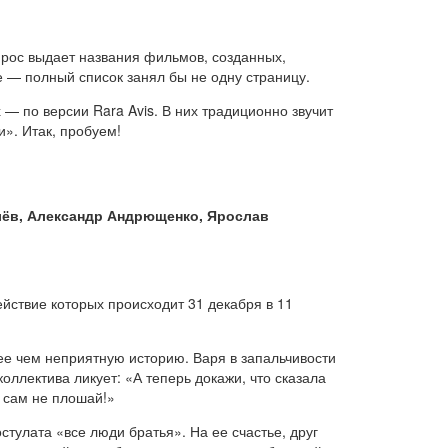
прос выдает названия фильмов, созданных,
 — полный список занял бы не одну страницу.
— по версии Rara Avis. В них традиционно звучит
и». Итак, пробуем!
лёв, Александр Андрющенко, Ярослав
йствие которых происходит 31 декабря в 11
ее чем неприятную историю. Варя в запальчивости
оллектива ликует: «А теперь докажи, что сказала
а сам не плошай!»
стулата «все люди братья». На ее счастье, друг