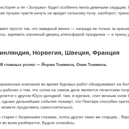
история а-ля «Золушка» будет особенно мила девичьим сердцам. 
е лучших чувств ничуть не вредит сильному полу, наоборот, прин
вает просто так, что завидный жених — награда не только за красив
асы, заряжать огромный дворец атмосферой праздника — и принц у 
Финляндия, Норвегия, Швеция, Франция
 В главных ролях — Йорма Томмила, Онни Томмила.
ериканская компания во время буровых работ обнаруживает на бол
ы рабочих о том, что сопка на самом деле является гигантским п
елится с другом Юусо догадкой: там, в кургане, спит вечным сном С
 однако дальнейшие события покажут, что Пиетари способен прет
к можете продолжить самостоятельно).
 старик с безумными глазами, толпа других таких же старцев... Вз
 во всем разберется. Будьте спокойны.