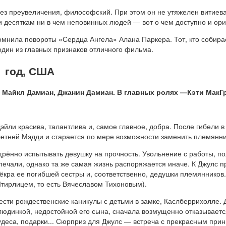
ез преувеличения, философский. При этом он не утяжелен витиева
 десяткам ни в чем неповинных людей — вот о чем доступно и ори
помнила повороты «Сердца Ангела» Алана Паркера. Тот, кто собир
один из главных признаков отличного фильма.
1 год, США
Майкл Дамиан, Джанин Дамиан. В главных ролях —Кэти МакГр
ли красива, талантлива и, самое главное, добра. После гибели в
летней Мэдди и старается по мере возможности заменить племянн
щрённо испытывать девушку на прочность. Увольнение с работы, п
печали, однако та же самая жизнь распоряжается иначе. К Джулс 
кра ее погибшей сестры и, соответственно, дедушки племянников.
Штирлицем, то есть Вячеславом Тихоновым).
сти рождественские каникулы с детьми в замке, Каслберрихолле. 
олюдинкой, недостойной его сына, сначала возмущенно отказываетс
удеса, подарки... Сюрприз для Джулс — встреча с прекрасным при