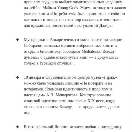
прошлом году, она выйдет лимитированным изданием
на лейбле Майкла Young Gods. Ждем, потому что давняя
уже его книга «Потребитель» была сравнима с Селби по
жесткости и мощи, но с тех пор оказалась в тени даже
для преданных посетителей выступлений Джиры.
Мусорщики в Анкаре очень сознательные и читающие.
Собирали несколько месяцев выброшенные книги и
открыли библиотеку, сообщают Medialeaks. Всегда
думаешь о судьбе отвергнутых книг — а додумались
только в турецкой столице...
19 января в Образовательном центре музея «Гараж»
можно было услышать лекцию «Не потерять и не
потеряться. Японская идентичность в прошлом и
настоящем» А.Н. Мещерякова
. Конструирование
японской идентичности началось в XIX веке, когда
страна «открылась» Западу, — и продолжается до сих
пор.
В технофильной Японии всплеск любви к очередному