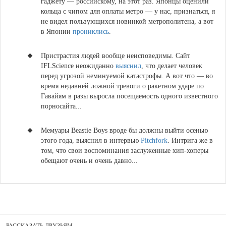
гаджету — российскому, на этот раз. Японцы оценили
кольца с чипом для оплаты метро — у нас, признаться, я
не видел пользующихся новинкой метрополитена, а вот
в Японии
прониклись
.
Пристрастия людей вообще неисповедимы.
С
айт
IFLScience неожиданно
выяснил
, что делает человек
перед угрозой неминуемой катастрофы
. А вот что — во
время недавней ложной тревоги о ракетном ударе по
Гавайям в разы выросла посещаемость одного известного
порносайта...
М
емуары Beastie Boys вроде бы должны выйти осенью
этого года,
выяснил в интервью
Pitchfork
. Интрига же в
том, что свои воспоминания заслуженные хип-хоперы
обещают очень и очень давно...