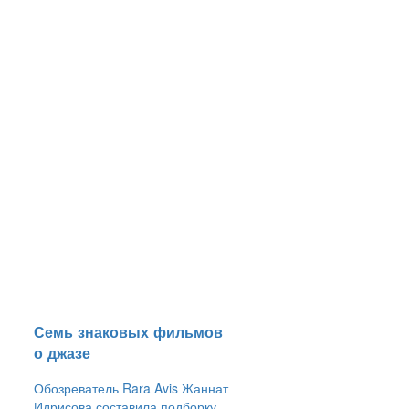
и
​Семь знаковых фильмов
о джазе
Обозреватель Rara Avis Жаннат
Идрисова составила подборку