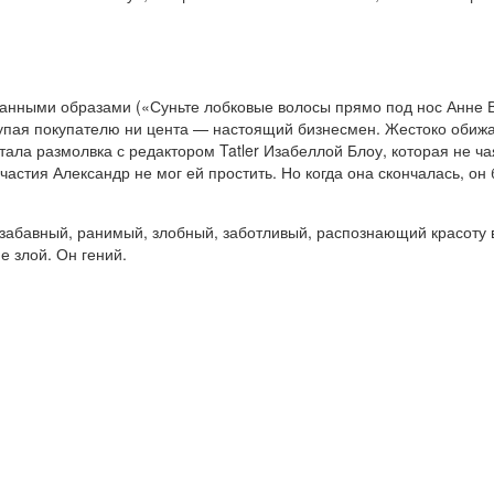
данными образами («Суньте лобковые волосы прямо под нос Анне В
тупая покупателю ни цента — настоящий бизнесмен. Жестоко обиж
стала размолвка с редактором Tatler Изабеллой Блоу, которая не ч
частия Александр не мог ей простить. Но когда она скончалась, он 
забавный, ранимый, злобный, заботливый, распознающий красоту 
е злой. Он гений.