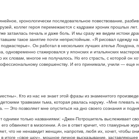
нейное, хронологически последовательное повествование, разбив 
друзей, коллег героя перемежаются с кадрами хроник прошлых лет.
уже затаилась печаль и даже боль. И мы сразу же видим истоки д
итавшим такое занятие почти непристойным. «Я рисовал одежду на 
в подмастерье». Он работал в нескольких лучших ателье Лондона,
а, одновременно стажировался у японских и итальянских мастеров.
о их словам, многое не получалось. Но его страсть, с которой он хо
рофессиональному совершенству. И его принимали, учили — еще не
естны». Кто из нас не знает этой фразы из знаменитого произвед
детскими травмами тьма, которая рвалась наружу. «Мне плевать на
а. — Это позволяет мне опуститься на дно своего сознания и подня
т одними только названиями: «Джек-Потрошитель выслеживает сво
 его обвиняют в мизогинии. А он в ответ кричит, что гламурные жу
ляет, что не ненавидит женщин, напротив, любя их, хочет, чтобы 
ь в итоге «свое шоу», мощное личное высказывание, заставляющее