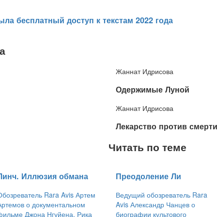
ыла бесплатный доступ к текстам 2022 года
а
Жаннат Идрисова
​Одержимые Луной
Жаннат Идрисова
​Лекарство против смерт
Читать по теме
​Линч. Иллюзия обмана
​Преодоление Ли
Обозреватель Rara Avis Артем
Ведущий обозреватель Rara
Артемов о документальном
Avis Александр Чанцев о
фильме Джона Нгуйена, Рика
биографии культового