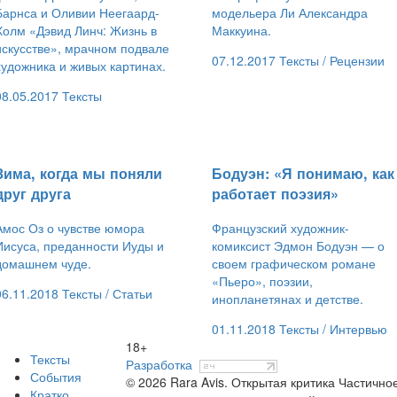
Барнса и Оливии Неегаард-
модельера Ли Александра
Холм «Дэвид Линч: Жизнь в
Маккуина.
искусстве», мрачном подвале
07.12.2017
Тексты /
Рецензии
художника и живых картинах.
08.05.2017
Тексты
​Зима, когда мы поняли
​Бодуэн: «Я понимаю, как
друг друга
работает поэзия»
Амос Оз о чувстве юмора
Французский художник-
Иисуса, преданности Иуды и
комиксист Эдмон Бодуэн — о
домашнем чуде.
своем графическом романе
«Пьеро», поэзии,
06.11.2018
Тексты /
Статьи
инопланетянах и детстве.
01.11.2018
Тексты /
Интервью
18+
Тексты
Разработка
События
© 2026 Rara Avis. Открытая критика
Частичное
Кратко