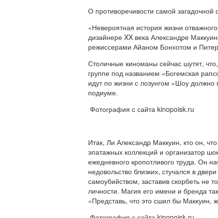
О противоречивости самой загадочной 
«Невероятная история жизни отважног
дизайнере XX века Александре Маккуин
режиссерами Айаном Бонхотом и Питеро
Столичные киноманы сейчас шутят, что,
группе под названием «Богемская рапсо
идут по жизни с лозунгом «Шоу должно 
подиуме.
Фотография с сайта kinopoisk.ru
Итак, Ли Александр Маккуин, кто он, ч
эпатажных коллекций и организатор шо
ежедневного кропотливого труда. Он на
недовольство близких, стучался в двери
самоубийством, заставив скорбеть не то
личности. Магия его имени и бренда т
«Представь, что это сшил бы Маккуин, ж
Фотография с сайта kinopoisk.ru