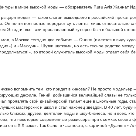
фигуры в мире высокой моды — обозреватель Rara Avis Жаннат Ид
о рыцаря моды» — таков слоган вышедшего в российский прокат 
е. Он почти полностью передает суть ленты, лишь относительно с
м Эттедги: все-таки прославленный кутюрье был в большей степе
 мол, в Москве сегодня два события — Queen (имеется в виду худ
дия») и «Маккуин». Шутки шутками, но есть тесное родство между
продолжаться!», во второй служитель высокой моды отдает себя бе
то нужно вспомнить тем, кто придет в кинозал? Не просто модельер
кирующих дефиле. Гений, добившийся величайшей славы не только
чал проявлять свой дизайнерский талант еще в школьные годы, ста
 лучших мастерских и школ и стал наконец звездой. В 40 лет, буду
лько близких, друзей, деятелей моды и шоу-бизнеса, но и всех, кто 
акова, что некоторые современные режиссеры при съемках своего 
иви он в XIX веке». Так было, в частности, с картиной «Дуэлянт» А