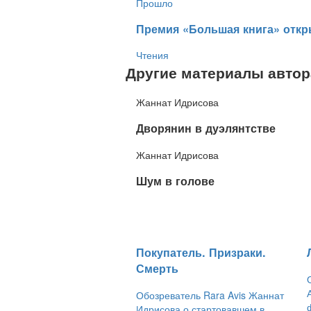
Прошло
​Премия «Большая книга» откр
Чтения
Другие материалы автор
Жаннат Идрисова
​Дворянин в дуэлянтстве
Жаннат Идрисова
​Шум в голове
​Покупатель. Призраки.
Смерть
Обозреватель Rara Avis Жаннат
Идрисова о стартовавшем в