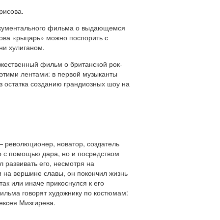
рисова.
документального фильма о выдающемся
лова «рыцарь» можно поспорить с
ни хулиганом.
ожественный фильм о британской рок-
 этими лентами: в первой музыканты
з остатка созданию грандиозных шоу на
 — революционер, новатор, создатель
 с помощью дара, но и посредством
л развивать его, несмотря на
чи на вершине славы, он покончил жизнь
так или иначе прикоснулся к его
фильма говорят художнику по костюмам:
лексея Мизгирева.