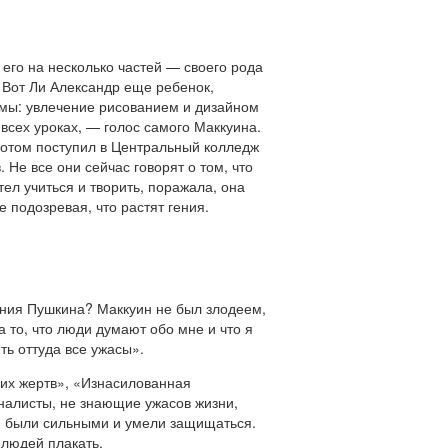
его на несколько частей — своего рода
 Вот Ли Александр еще ребенок,
рамы: увлечение рисованием и дизайном
всех уроках, — голос самого Маккуина.
 потом поступил в Центральный колледж
 Не все они сейчас говорят о том, что
тел учиться и творить, поражала, она
 подозревая, что растят гения.
ения Пушкина? Маккуин не был злодеем,
 то, что люди думают обо мне и что я
ть оттуда все ужасы».
их жертв», «Изнасилованная
рналисты, не знающие ужасов жизни,
они были сильными и умели защищаться.
 людей плакать.