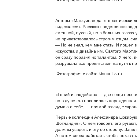
Авторы «Маккуина» дают практически ли
видеокассет. Рассказы родственников, 
смешной, пухлый, но в больших глазах 
не приветствовалось строгим отцом, сч
— Но не знал, кем мне стать. И пошел 
искусства и дизайна им. Святого Мартин
он сразу поразил их талантом. У него, п
разрушала все препятствия на пути к п
Фотография с сайта kinopoisk.ru
«Гений и злодейство — две вещи несовм
но в душе его поселилась порожденная 
думаю о себе, — прямой взгляд с экран
Первые коллекции Александра шокирую
Шотландия». О нем говорят, его ругают,
должны увидеть и эту ее сторону. Заяв
А потом снова работает, чтобы показат