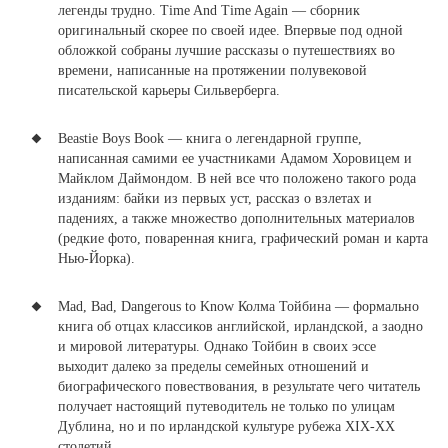
легенды трудно.
Time And Time Again
— сборник
оригинальный скорее по своей идее. Впервые
под одной
обложкой собраны лучшие рассказы о путешествиях во
времени, написанные на протяжении полувековой
писательской карьеры Сильверберга.
Beastie Boys Book — книга о легендарной группе,
написанная самими ее участниками Адамом Хоровицем и
Майклом Даймондом.
В ней все что положено такого рода
изданиям: байки из первых уст, рассказ о взлетах и
падениях, а также множество дополнительных материалов
(редкие фото, поваренная книга, графический роман и карта
Нью-Йорка).
Mad, Bad, Dangerous to Know Колма Тойбина — формально
книга об отцах классиков английской, ирландской, а заодно
и мировой литературы.
Однако Тойбин в своих эссе
выходит далеко за пределы семейных отношений и
биографического повествования, в результате чего читатель
получает настоящий путеводитель не только по улицам
Дублина, но и по ирландской культуре рубежа XIX-XX
столетий.