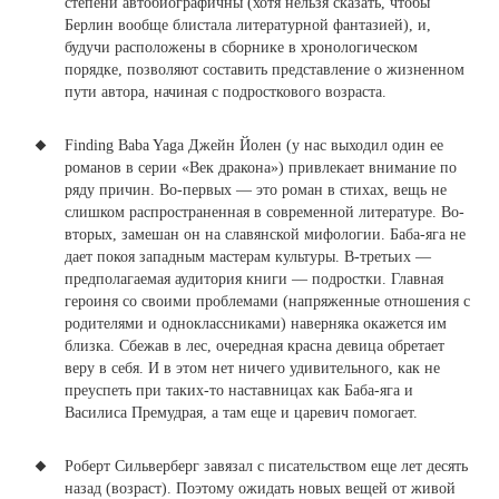
степени автобиографичны (хотя нельзя сказать, чтобы
Берлин вообще блистала литературной фантазией), и,
будучи расположены в сборнике в хронологическом
порядке, позволяют составить представление о жизненном
пути автора, начиная с подросткового возраста.
Finding Baba Yaga Джейн Йолен (у нас выходил один ее
романов в серии «Век дракона») привлекает внимание по
ряду причин
. Во-первых — это роман в стихах, вещь не
слишком распространенная в современной литературе. Во-
вторых, замешан он на славянской мифологии. Баба-яга не
дает покоя западным мастерам культуры. В-третьих —
предполагаемая аудитория книги — подростки. Главная
героиня со своими проблемами (напряженные отношения с
родителями и одноклассниками) наверняка окажется им
близка. Сбежав в лес, очередная красна девица обретает
веру в себя. И в этом нет ничего удивительного, как не
преуспеть при таких-то наставницах как Баба-яга и
Василиса Премудрая, а там еще и царевич помогает.
Роберт Сильверберг завязал с писательством еще лет десять
назад (возраст). Поэтому ожидать новых вещей от живой