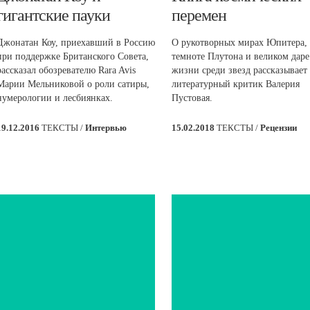
гигантские пауки
перемен
Джонатан Коу, приехавший в Россию
О рукотворных мирах Юпитера,
при поддержке Британского Совета,
темноте Плутона и великом даре
рассказал обозревателю Rara Avis
жизни среди звезд рассказывает
Марии Мельниковой о роли сатиры,
литературный критик Валерия
нумерологии и лесбиянках.
Пустовая.
19.12.2016
ТЕКСТЫ /
Интервью
15.02.2018
ТЕКСТЫ /
Рецензии