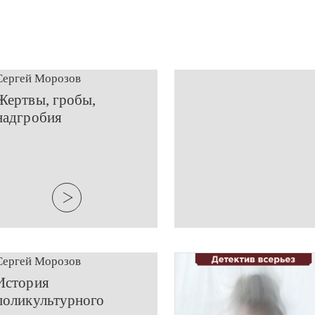
Сергей Морозов
​Жертвы, гробы,
надгробия
Сергей Морозов
​История
поликультурного