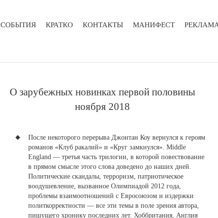
СОБЫТИЯ
КРАТКО
КОНТАКТЫ
МАНИФЕСТ
РЕКЛАМ
​О зарубежных новинках первой половины
ноября 2018
После некоторого перерыва
Д
жонтан Коу вернулся к героям
романов «Клуб ракалий» и «Круг замкнулся». Middle
England — третья часть трилогии
, в которой повествование
в прямом смысле этого слова доведено до наших дней.
Политические скандалы, терроризм, патриотическое
воодушевление, вызванное Олимпиадой 2012 года,
проблемы взаимоотношений с Евросоюзом и издержки
политкорректности — все эти темы в поле зрения автора,
пишущего хронику последних лет. Хоббритания, Англия