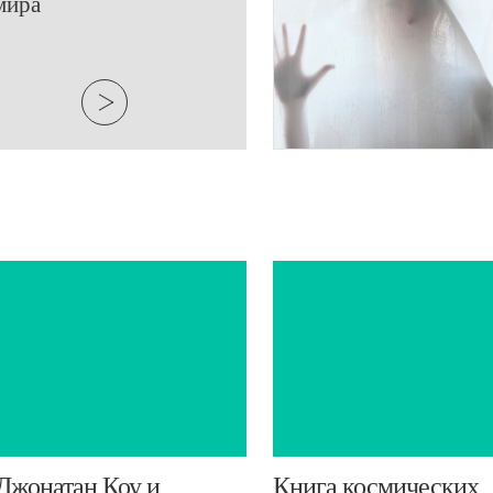
мира
​Джонатан Коу и
​Книга космических