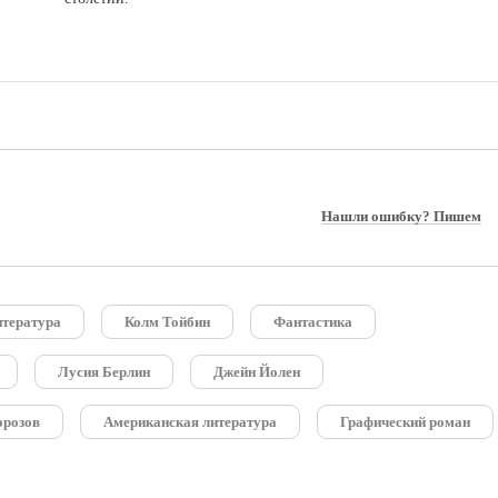
Нашли ошибку? Пишем
итература
Колм Тойбин
Фантастика
Лусия Берлин
Джейн Йолен
орозов
Американская литература
Графический роман