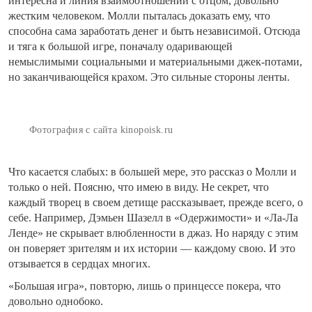
интересна и линия взаимоотношений с отцом, довольно
жестким человеком. Молли пыталась доказать ему, что
способна сама заработать денег и быть независимой. Отсюда
и тяга к большой игре, поначалу одаривающей
немыслимыми социальными и материальными джек-потами,
но заканчивающейся крахом. Это сильные стороны ленты.
Фотография с сайта kinopoisk.ru
Что касается слабых: в большей мере, это рассказ о Молли и
только о ней. Поясню, что имею в виду. Не секрет, что
каждый творец в своем детище рассказывает, прежде всего, о
себе. Например, Дэмьен Шазелл в «Одержимости» и «Ла-Ла
Ленде» не скрывает влюбленности в джаз. Но наряду с этим
он поверяет зрителям и их истории — каждому свою. И это
отзывается в сердцах многих.
«Большая игра», повторю, лишь о принцессе покера, что
довольно однобоко.