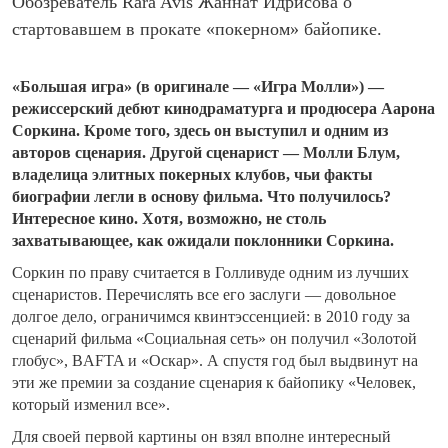
Обозреватель Rara Avis Жаннат Идрисова о
стартовавшем в прокате «покерном» байопике.
«Большая игра» (в оригинале — «Игра Молли») —
режиссерский дебют кинодраматурга и продюсера Аарона
Соркина. Кроме того, здесь он выступил и одним из
авторов сценария. Другой сценарист — Молли Блум,
владелица элитных покерных клубов, чьи факты
биографии легли в основу фильма. Что получилось?
Интересное кино. Хотя, возможно, не столь
захватывающее, как ожидали поклонники Соркина.
Соркин по праву считается в Голливуде одним из лучших
сценаристов. Перечислять все его заслуги — довольное
долгое дело, ограничимся квинтэссенцией: в 2010 году за
сценарий фильма «Социальная сеть» он получил «Золотой
глобус», BAFTA и «Оскар». А спустя год был выдвинут на
эти же премии за создание сценария к байопику «Человек,
который изменил все».
Для своей первой картины он взял вполне интересный