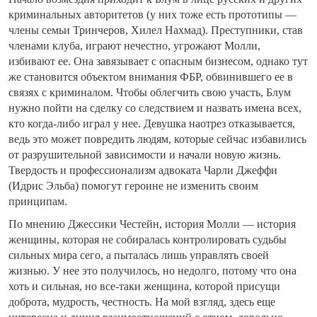
криминальных авторитетов (у них тоже есть прототипы —
члены семьи Тринчеров, Хилел Нахмад). Преступники, став
членами клуба, играют нечестно, угрожают Молли,
избивают ее. Она завязывает с опасным бизнесом, однако тут
же становится объектом внимания ФБР, обвинившего ее в
связях с криминалом. Чтобы облегчить свою участь, Блум
нужно пойти на сделку со следствием и назвать имена всех,
кто когда-либо играл у нее. Девушка наотрез отказывается,
ведь это может повредить людям, которые сейчас избавились
от разрушительной зависимости и начали новую жизнь.
Твердость и профессионализм адвоката Чарли Джеффи
(Идрис Эльба) помогут героине не изменить своим
принципам.
По мнению Джессики Честейн, история Молли — история
женщины, которая не собиралась контролировать судьбы
сильных мира сего, а пыталась лишь управлять своей
жизнью. У нее это получилось, но недолго, потому что она
хоть и сильная, но все-таки женщина, которой присущи
доброта, мудрость, честность. На мой взгляд, здесь еще