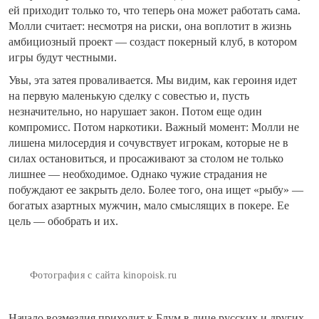
ей приходит только то, что теперь она может работать сама.
Молли считает: несмотря на риски, она воплотит в жизнь
амбициозный проект — создаст покерный клуб, в котором
игры будут честными.
Увы, эта затея проваливается. Мы видим, как героиня идет
на первую маленькую сделку с совестью и, пусть
незначительно, но нарушает закон. Потом еще один
компромисс. Потом наркотики. Важный момент: Молли не
лишена милосердия и сочувствует игрокам, которые не в
силах остановиться, и просаживают за столом не только
лишнее — необходимое. Однако чужие страдания не
побуждают ее закрыть дело. Более того, она ищет «рыбу» —
богатых азартных мужчин, мало смыслящих в покере. Ее
цель — обобрать и их.
Фотография с сайта kinopoisk.ru
Начало возмездия приходит к Блум в лице русских и других