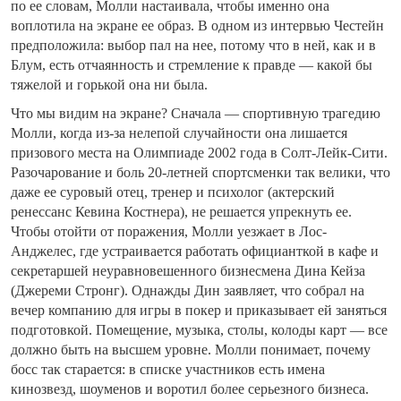
по ее словам, Молли настаивала, чтобы именно она
воплотила на экране ее образ. В одном из интервью Честейн
предположила: выбор пал на нее, потому что в ней, как и в
Блум, есть отчаянность и стремление к правде — какой бы
тяжелой и горькой она ни была.
Что мы видим на экране? Сначала — спортивную трагедию
Молли, когда из-за нелепой случайности она лишается
призового места на Олимпиаде 2002 года в Солт-Лейк-Сити.
Разочарование и боль 20-летней спортсменки так велики, что
даже ее суровый отец, тренер и психолог (актерский
ренессанс Кевина Костнера), не решается упрекнуть ее.
Чтобы отойти от поражения, Молли уезжает в Лос-
Анджелес, где устраивается работать официанткой в кафе и
секретаршей неуравновешенного бизнесмена Дина Кейза
(Джереми Стронг). Однажды Дин заявляет, что собрал на
вечер компанию для игры в покер и приказывает ей заняться
подготовкой. Помещение, музыка, столы, колоды карт — все
должно быть на высшем уровне. Молли понимает, почему
босс так старается: в списке участников есть имена
кинозвезд, шоуменов и воротил более серьезного бизнеса.