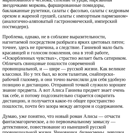
звездочками морковь, фаршированные помидоры,
баклажанные рулетики, салаты с фасолью, салаты с кедровым
орехом и жареной грушей, салаты с импортным пармезаном»
(аналогично-аляповатый гастрономический, имперский
постмодерн).
Проблема, однако, не в соблазне выразительности,
нагнетаемой посредством разбрызга ярких цветовых пятен;
точнее, здесь не причина, а следствие. Ганиевой мало быть
красавицей и голосом поколения, она в этой работе,
«Оскорбленных чувствах», страстно желает быть сатириком.
Обличать свинцовые пошлости современной
провинциальной, и — шире — русской жизни. Как великие
классики. Но у тех был, ко всем талантам, снайперски-
рабочий глазомер, и они точно вычисляли для себя удобную
позицию и дистанцию. Отправной точкой служило хорошее
знание предмета. А вот Алиса Ганиева предмет знает очень
так себе, и потому подсознательно старается сократить
дистанцию, и получается какое-то общее пространство
пошлости, почти без зазора между автором и содержанием.
Думаю, уже понятно, что новый роман Алисы — отчасти
фантасмагорическое, а по первоначальному замыслу —
детективное, повествование из нынешней русской
провинциальной жизни. Чиновники, бизнесмены, девушки,