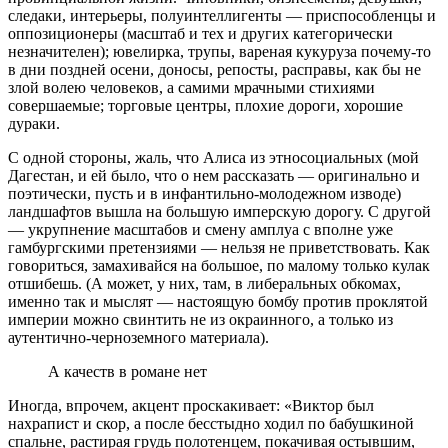
следаки, интерьеры, полуинтеллигенты — приспособленцы и
оппозиционеры (масштаб и тех и других категорически
незначителен); ювелирка, трупы, вареная кукуруза почему-то
в дни поздней осени, доносы, репосты, расправы, как бы не
злой волею человеков, а самими мрачными стихиями
совершаемые; торговые центры, плохие дороги, хорошие
дураки.
С одной стороны, жаль, что Алиса из этносоциальных (мой
Дагестан, и ей было, что о нем рассказать — оригинально и
поэтически, пусть и в инфантильно-молодежном изводе)
ландшафтов вышла на большую имперскую дорогу. С другой
— укрупнение масштабов и смену амплуа с вполне уже
гамбургскими претензиями — нельзя не приветствовать. Как
говориться, замахивайся на большое, по малому только кулак
отшибешь. (А может, у них, там, в либеральных обкомах,
именно так и мыслят — настоящую бомбу против проклятой
империи можно свинтить не из окраинного, а только из
аутентично-черноземного материала).
А качеств в ро
мане нет
Иногда, впрочем, акцент проскакивает: «Виктор был
нахрапист и скор, а после бесстыдно ходил по бабушкиной
спальне, растирая грудь полотенцем, покачивая остывшим,