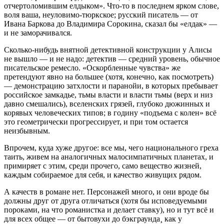
отчертоломившим елдыком». Что-то в последнем ярком слове,
воля ваша, неуловимо-тюркское; русский писатель — от
Ивана Баркова до Владимира Сорокина, сказал бы «елдак» —
и не заморачивался.
Сколько-нибудь внятной детективной конструкции у Алисы
не вышло — и не надо: детектив — средний уровень, обычное
писательское ремесло. «Оскорбленные чувства» же
претендуют явно на большее (хотя, конечно, как посмотреть)
— демонстрацию затхлости и паранойи, в которых пребывает
российское замкадье, тьмы власти и власти тьмы (верх и низ
давно смешались), вселенских грязей, глубоко дюжинных и
корявых человеческих типов; в годину «подъема с колен» всё
это геометрически прогрессирует, и при том остается
неизбывным.
Впрочем, куда хуже другое: все мы, чего национального греха
таить, живем на аналогичных малосимпатичных планетах, и
примиряет с этим, среди прочего, само вещество жизней,
каждым собираемое для себя, и качество живущих рядом.
А качеств в романе нет. Персонажей много, и они вроде бы
должны друг от друга отличаться (хотя бы исповедуемыми
пороками, на что романистка и делает ставку), но и тут всё и
для всех общее — от бытовухи до бэкграунда¸ как у