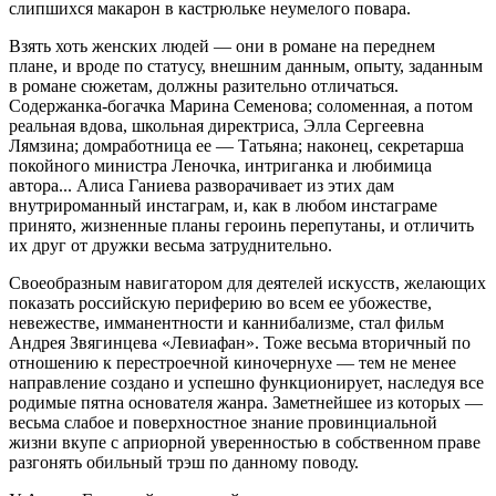
слипшихся макарон в кастрюльке неумелого повара.
Взять хоть женских людей — они в романе на переднем
плане, и вроде по статусу, внешним данным, опыту, заданным
в романе сюжетам, должны разительно отличаться.
Содержанка-богачка Марина Семенова; соломенная, а потом
реальная вдова, школьная директриса, Элла Сергеевна
Лямзина; домработница ее — Татьяна; наконец, секретарша
покойного министра Леночка, интриганка и любимица
автора... Алиса Ганиева разворачивает из этих дам
внутрироманный инстаграм, и, как в любом инстаграме
принято, жизненные планы героинь перепутаны, и отличить
их друг от дружки весьма затруднительно.
Своеобразным навигатором для деятелей искусств, желающих
показать российскую периферию во всем ее убожестве,
невежестве, имманентности и каннибализме, стал фильм
Андрея Звягинцева «Левиафан». Тоже весьма вторичный по
отношению к перестроечной киночернухе — тем не менее
направление создано и успешно функционирует, наследуя все
родимые пятна основателя жанра. Заметнейшее из которых —
весьма слабое и поверхностное знание провинциальной
жизни вкупе с априорной уверенностью в собственном праве
разгонять обильный трэш по данному поводу.