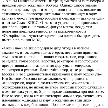
У Алисы Ганиевой известный тренд смягчен за счет юмора и
предсказуемой эскалации абсурда. Однако слабое знание
матчасти девальвирует и эти достоинства — так, вполне по-
звягинцевски, правоохранительная практика идет в одну
калитку, между тем прокурорские и следаки — давно не один
и тот же Слава КПСС. Отчего-то утрачена принципиальная
для провинции (и не только) фигура мента, между тем
половина подследственностей из привлеченного в
«Оскорбленные чувства» криминала должна бы проходить
именно по линии МВД.
«Очень важное лицо подарило дяде угодья в лесном
заказнике, и тот, заделавшись егерем, неустанно принимал
там высоких гостей — бывших спортсменов, охранников,
бандитов, головорезов, воротил, рэкетиров и толстосумов,
превратившихся по мановенью фортуны в генералов,
министров и рулевых. Даже губернатор, даже ревизоры из
Москвы и те с удовольствием приезжали к нему отдохнуть».
Кто бы еще объяснил писательнице, что принимать
«головорезов, воротил, толстосумов» etc, может хозяин
охотохозяйства, но никак не егерь, который просто служащий
в охотничьих угодьях барина, вроде садовника при поместье.
Еще веселее, когда тот же гостеприимный егерь, точнее, его
племянник: «...поддавал пару. Раскаленные угли лихо
окатывались водой из ковша. Гости охали и просили поддать