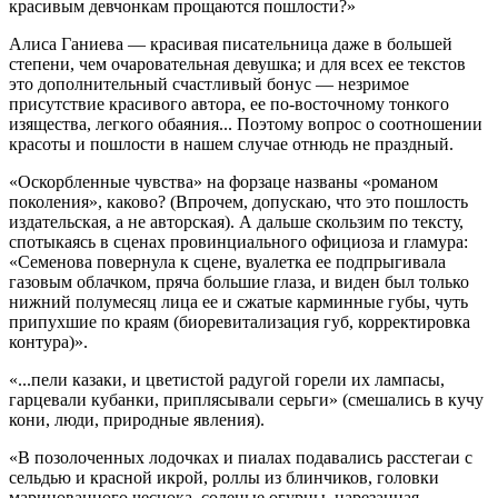
красивым девчонкам прощаются пошлости?»
Алиса Ганиева — красивая писательница даже в большей
степени, чем очаровательная девушка; и для всех ее текстов
это дополнительный счастливый бонус — незримое
присутствие красивого автора, ее по-восточному тонкого
изящества, легкого обаяния... Поэтому вопрос о соотношении
красоты и пошлости в нашем случае отнюдь не праздный.
«Оскорбленные чувства» на форзаце названы «романом
поколения», каково? (Впрочем, допускаю, что это пошлость
издательская, а не авторская). А дальше скользим по тексту,
спотыкаясь в сценах провинциального официоза и гламура:
«Семенова повернула к сцене, вуалетка ее подпрыгивала
газовым облачком, пряча большие глаза, и виден был только
нижний полумесяц лица ее и сжатые карминные губы, чуть
припухшие по краям (биоревитализация губ, корректировка
контура)».
«...пели казаки, и цветистой радугой горели их лампасы,
гарцевали кубанки, приплясывали серьги» (смешались в кучу
кони, люди, природные явления).
«В позолоченных лодочках и пиалах подавались расстегаи с
сельдью и красной икрой, роллы из блинчиков, головки
маринованного чеснока, соленые огурцы, нарезанная