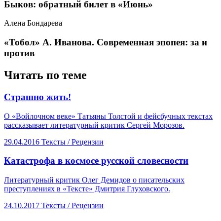
​Быков: обратный билет в «Июнь»
Алена Бондарева
«Тобол» А. Иванова. Современная эпопея: за и
против
Читать по теме
​Страшно жить!
О «Войлочном веке» Татьяны Толстой и фейсбучных текстах
рассказывает литературный критик Сергей Морозов.
29.04.2016
Тексты /
Рецензии
​Катастрофа в космосе русской словесности
Литературный критик Олег Демидов о писательских
преступлениях в «Тексте» Дмитрия Глуховского.
24.10.2017
Тексты /
Рецензии