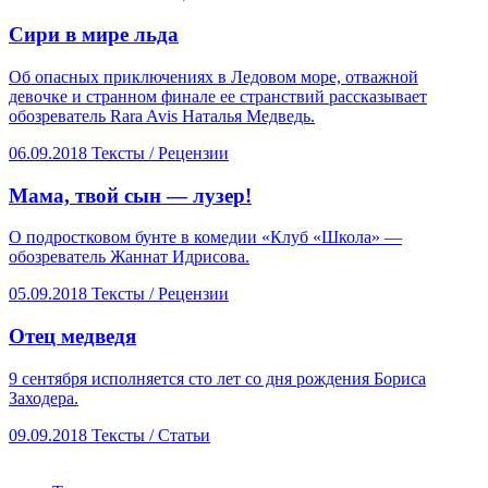
​Сири в мире льда
Об опасных приключениях в Ледовом море, отважной
девочке и странном финале ее странствий рассказывает
обозреватель Rara Avis Наталья Медведь.
06.09.2018
Тексты /
Рецензии
​Мама, твой сын — лузер!
О подростковом бунте в комедии «Клуб «Школа» —
обозреватель Жаннат Идрисова.
05.09.2018
Тексты /
Рецензии
​Отец медведя
9 сентября исполняется сто лет со дня рождения Бориса
Заходера.
09.09.2018
Тексты /
Статьи