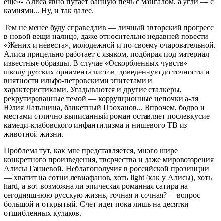
еще»- Алиса явно путает банную печь с мангалом, а угли — с
камнями... Ну, и так далее.
Тем не менее буду справедлив — личный авторский прогресс
в новой вещи налицо, даже относительно недавней повести
«Жених и невеста», молодежной и по-своему очаровательной.
Алиса прицельно работает с языком, подбирая под материал
известные образцы. В случае «Оскорбленных чувств» —
школу русских орнаменталистов, доведенную до точности и
внятности ильфо-петровскими эпитетами и
характеристиками. Угадываются и другие сталкеры,
рекрутированные темой — коррупционные цепочки а-ля
Юлия Латынина, банкетный Проханов... Впрочем, бодро и
местами отлично выписанный роман оставляет послевкусие
камеди-клабовского инфантилизма и нишевого ТВ из
животной жизни.
Проблема тут, как мне представляется, много шире
конкретного произведения, творчества и даже мировоззрения
Алисы Ганиевой. Неблагополучия в российской провинции
— хватит на сотни левиафанов, хоть light (как у Алисы), хоть
hard, а вот возможна ли эпическая романная сатира на
сегодняшнюю русскую жизнь, точная и сочная?— вопрос
большой и открытый. Счет идет пока лишь на десятки
отшибленных кулаков.