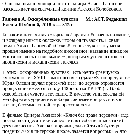
О новом романе молодой писательницы Алисы Ганиевой
рассказывает литературный критик Алексей Колобродов.
Ганиева А. Оскорбленные чувства — М.; АСТ, Редакция
Елены Шубиной, 2018 г. — 315 с
.
Бывают книги, читая которые всё время забываешь название,
и возвращаешься к обложке, чтобы опять забыть. Новый
роман Алисы Ганиевой «Оскорбленные чувства» у меня
прошел именно на подобном диссонансе: название никак не
монтировалось с содержанием, которым я успел несколько
иронически и механически увлечься.
В этих «оскорбленных чувствах» есть нечто французско-
куртуазное, из XVIII галантного века (даже «Заговор чувств»
Юрия Олеши звучал приземлённее), но ларчик отрывается
проще: явно имеется в виду 148-я статья УК РФ (ч. 1): об
оскорблении чувств верующих. В качестве универсальной
метафоры абсурдной несвободы современной российской
жизни, бессмысленной ее репрессивности.
В фильме Динары Асановой «Ключ без права передачи» (где
поэты-шестидесятники cameo читают собственные стихи)
десятиклассник Алеша Смородин, эдакий тихий бунтарь
поздних 70-х в питерской школе, задается вопросом: «А что,