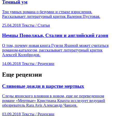
​Темный ум
Три умных романа о безумии и страхе взросления.
Рассказывает литературный критик Валерия Пустовая.
25.04.2018
Тексты /
Статьи
​Немцы Поволжья, Сталин и английский газон
О том, почему новая книга Гузели Яхиной может считаться
романом-каталогом, рассказывает литературный критик
Алексей Колобродов.
14.06.2018
Тексты /
Рецензии
Еще рецензии
​Сливовые дожди в царстве мертвых
Следы японского влияния в новом, еще не переведенном
романе «Мертвые» Кристиана Крахта исследует ведущий
обозреватель Rara Avis Александр Чанцев.
03.09.2018
Тексты /
Рецензии