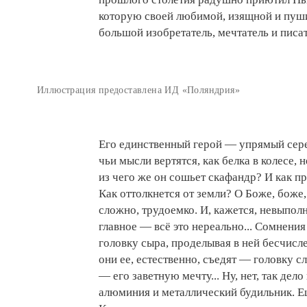
которую своей любимой, изящной и пуши
большой изобретатель, мечтатель и писа
Иллюстрация предоставлена ИД «Поляндрия»
Его единственный герой — упрямый сер
чьи мысли вертятся, как белка в колесе, 
из чего же он сошьет скафандр? И как п
Как оттолкнется от земли? О Боже, боже, 
сложно, трудоемко. И, кажется, невыпол
главное — всё это нереально... Сомнени
головку сыра, проделывая в ней бесчисле
они ее, естественно, съедят — головку 
— его заветную мечту... Ну, нет, так дел
алюминия и металлический будильник. Е