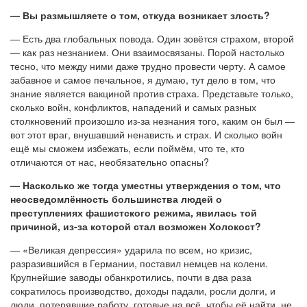
— Вы размышляете о том, откуда возникает злость?
— Есть два глобальных повода. Один зовётся страхом, второй
— как раз незнанием. Они взаимосвязаны. Порой настолько
тесно, что между ними даже трудно провести черту. А самое
забавное и самое печальное, я думаю, тут дело в том, что
знание является вакциной против страха. Представьте только,
сколько войн, конфликтов, нападений и самых разных
столкновений произошло из-за незнания того, каким он был —
вот этот враг, внушавший ненависть и страх. И сколько войн
ещё мы сможем избежать, если поймём, что те, кто
отличаются от нас, необязательно опасны?
— Насколько же тогда уместны утверждения о том, что
неосведомлённость большинства людей о
преступлениях фашистского режима, явилась той
причиной, из-за которой стал возможен Холокост?
— «Великая депрессия» ударила по всем, но кризис,
разразившийся в Германии, поставил немцев на колени.
Крупнейшие заводы обанкротились, почти в два раза
сократилось производство, доходы падали, росли долги, и
люди, потерявшие работу, готовые на всё, чтобы её найти, не