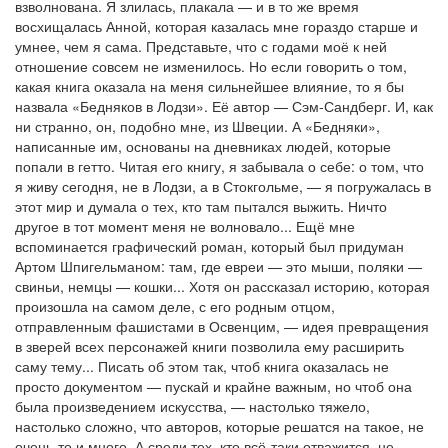
взволнована. Я злилась, плакала — и в то же время
восхищалась Анной, которая казалась мне гораздо старше и
умнее, чем я сама. Представьте, что с годами моё к ней
отношение совсем не изменилось. Но если говорить о том,
какая книга оказала на меня сильнейшее влияние, то я бы
назвала «Бедняков в Лодзи». Её автор — Сэм-Сандберг. И, как
ни странно, он, подобно мне, из Швеции. А «Бедняки»,
написанные им, основаны на дневниках людей, которые
попали в гетто. Читая его книгу, я забывала о себе: о том, что
я живу сегодня, не в Лодзи, а в Стокгольме, — я погружалась в
этот мир и думала о тех, кто там пытался выжить. Ничто
другое в тот момент меня не волновало... Ещё мне
вспоминается графический роман, который был придуман
Артом Шпигельманом: там, где евреи — это мыши, поляки —
свиньи, немцы — кошки... Хотя он рассказал историю, которая
произошла на самом деле, с его родным отцом,
отправленным фашистами в Освенцим, — идея превращения
в зверей всех персонажей книги позволила ему расширить
саму тему... Писать об этом так, чтоб книга оказалась не
просто документом — пускай и крайне важным, но чтоб она
была произведением искусства, — настолько тяжело,
настолько сложно, что авторов, которые решатся на такое, не
очень-то и много. А среди тех, кто всё-таки отважится, не