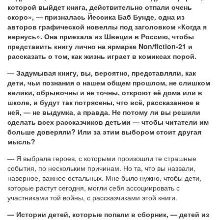
которой выйдет книга, действительно отпали очень
скоро», — призналась Йессика Баб Бунде, одна из
авторов графической новеллы под заголовком «Когда я
вернусь». Она приехала из Швеции в Россию, чтобы
представить книгу лично на ярмарке Non/fiction-21 и
рассказать о том, как жизнь играет в комиксах порой.
— Задумывая книгу, вы, вероятно, представляли, как
дети, чьи познания о нашем общем прошлом, не слишком
велики, обрывочны и не точны, откроют её дома или в
школе, и будут так потрясены, что всё, рассказанное в
ней, — не выдумка, а правда. Не потому ли вы решили
сделать всех рассказчиков детьми — чтобы читатели им
больше доверяли? Или за этим выбором стоит другая
мысль?
— Я выбрала героев, с которыми произошли те страшные
события, по нескольким причинам. Но та, что вы назвали,
наверное, важнее остальных. Мне было нужно, чтобы дети,
которые растут сегодня, могли себя ассоциировать с
участниками той войны, с рассказчиками этой книги.
— Истории детей, которые попали в сборник, — детей из