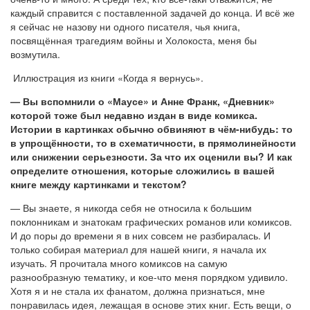
каждый справится с поставленной задачей до конца. И всё же
я сейчас не назову ни одного писателя, чья книга,
посвящённая трагедиям войны и Холокоста, меня бы
возмутила.
Иллюстрация из книги «Когда я вернусь».
— Вы вспомнили о «Маусе» и Анне Франк, «Дневник»
которой тоже был недавно издан в виде комикса.
Истории в картинках обычно обвиняют в чём-нибудь: то
в упрощённости, то в схематичности, в прямолинейности
или снижении серьезности. За что их оценили вы? И как
определите отношения, которые сложились в вашей
книге между картинками и текстом?
— Вы знаете, я никогда себя не относила к большим
поклонникам и знатокам графических романов или комиксов.
И до поры до времени я в них совсем не разбиралась. И
только собирая материал для нашей книги, я начала их
изучать. Я прочитала много комиксов на самую
разнообразную тематику, и кое-что меня порядком удивило.
Хотя я и не стала их фанатом, должна признаться, мне
понравилась идея, лежащая в основе этих книг. Есть вещи, о