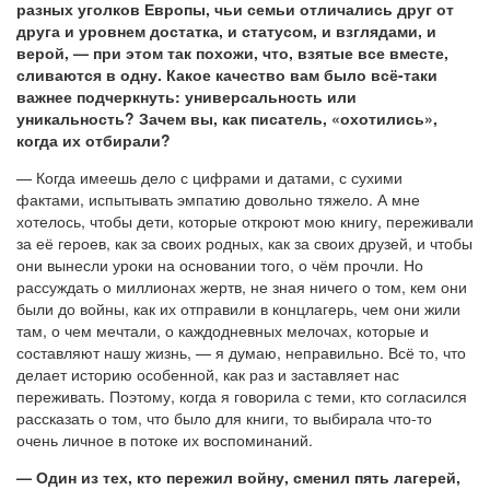
разных уголков Европы, чьи семьи отличались друг от
друга и уровнем достатка, и статусом, и взглядами, и
верой, — при этом так похожи, что, взятые все вместе,
сливаются в одну. Какое качество вам было всё-таки
важнее подчеркнуть: универсальность или
уникальность? Зачем вы, как писатель, «охотились»,
когда их отбирали?
— Когда имеешь дело с цифрами и датами, с сухими
фактами, испытывать эмпатию довольно тяжело. А мне
хотелось, чтобы дети, которые откроют мою книгу, переживали
за её героев, как за своих родных, как за своих друзей, и чтобы
они вынесли уроки на основании того, о чём прочли. Но
рассуждать о миллионах жертв, не зная ничего о том, кем они
были до войны, как их отправили в концлагерь, чем они жили
там, о чем мечтали, о каждодневных мелочах, которые и
составляют нашу жизнь, — я думаю, неправильно. Всё то, что
делает историю особенной, как раз и заставляет нас
переживать. Поэтому, когда я говорила с теми, кто согласился
рассказать о том, что было для книги, то выбирала что-то
очень личное в потоке их воспоминаний.
— Один из тех, кто пережил войну, сменил пять лагерей,