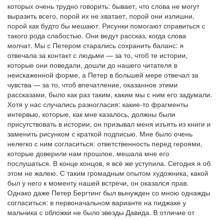
которых очень трудно говорить: бывает, что слова не могут
выразить всего, порой их не хватает, порой они излишни,
порой как будто бы мешают. Рисунки помогают справиться с
такого рода слабостью. Они ведут рассказ, когда слова
молчат. Мы с Петером старались сохранить баланс: я
отвечала за контакт с людьми — за то, чтоб те истории,
которые они поведали, дошли до нашего читателя в
неискаженной форме, а Петер в большей мере отвечал за
чувства — за то, чтоб впечатление, оказанное этими
рассказами, было как раз таким, каким мы с ним его задумали.
Хотя у нас случались разногласия: какие-то фрагменты
интервью, которые, как мне казалось, должны были
присутствовать в истории, он призывал меня изъять из книги и
заменить рисунком с краткой подписью. Мне было очень
нелегко с ним согласиться: ответственность перед героями,
которые доверили нам прошлое, мешала мне его
послушаться. В конце концов, я всё же уступила. Сегодня я об
этом не жалею. С таким громадным опытом художника, какой
был у него к моменту нашей встречи, он оказался прав.
Однако даже Петер Бергтинг был вынужден со мною однажды
согласиться: в первоначальном варианте на пиджаке у
мальчика с обложки не было звезды Давида. В отличие от