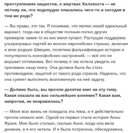
преступлениях нацистов, о жертвах Холокоста — не
потому ли, что подспудно опасались чего-то и сегодня в
том же роде?
— Вы правы, это так. Я понимаю, что являю некий идеальный
вариант, тогда как в обществе полным-полно других
примеров: какие-то из них меня пугают. Растущая поддержка
ультраправых партий во многих европейских странах, включая
и мою родную Швецию, политика фальсификации истории и
популярность ксенофобских настроений, — всё это не
внушает оптимизма. Вот почему я так хотела увидеть на
прилавках нашу книгу. Она должна была бы стать
противоядием, защитой от такого рода страхов. Надеюсь, что
она сумеет выполнить возложенную на неё задачу.
— Должно быть, вы прочли десятки книг на эту тему.
Какая оказала на вас сильнейшее влияние? Какая вам,
напротив, не понравилась?
— Меня всю жизнь не покидала эта тема, и я действительно
прочла немало книг. Одной из первых стала история Анны
Франк. Мне было столько, сколько Анне, когда она вела
дневник, а я его читала. И я была потрясена, обескуражена,