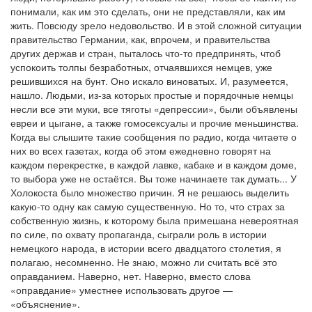
понимали, как им это сделать, они не представляли, как им
жить. Повсюду зрело недовольство. И в этой сложной ситуации
правительство Германии, как, впрочем, и правительства
других держав и стран, пыталось что-то предпринять, чтоб
успокоить толпы безработных, отчаявшихся немцев, уже
решившихся на бунт. Оно искало виноватых. И, разумеется,
нашло. Людьми, из-за которых простые и порядочные немцы
несли все эти муки, все тяготы «депрессии», были объявлены
евреи и цыгане, а также гомосексуалы и прочие меньшинства.
Когда вы слышите такие сообщения по радио, когда читаете о
них во всех газетах, когда об этом ежедневно говорят на
каждом перекрестке, в каждой лавке, кабаке и в каждом доме,
то выбора уже не остаётся. Вы тоже начинаете так думать... У
Холокоста было множество причин. Я не решаюсь выделить
какую-то одну как самую существенную. Но то, что страх за
собственную жизнь, к которому была примешана невероятная
по силе, по охвату пропаганда, сыграли роль в истории
немецкого народа, в истории всего двадцатого столетия, я
полагаю, несомненно. Не знаю, можно ли считать всё это
оправданием. Наверно, нет. Наверно, вместо слова
«оправдание» уместнее использовать другое —
«объяснение».