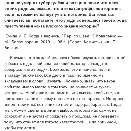
едва не умер от туберкулёза и потерял почти что всех
своих родных, сказал, что эти катастрофы повторятся,
если потомки не начнут учить историю. Вы тоже так
считаете: вы полагаете, что люди совершают такого рода
преступления из-за плохого знания истории?
Бунде Й. Б. Когда я вернусь. / Пер. со швед. К. Коваленко —
М.: Белая ворона, 2019. — 98 с. (Серия: Комиксы), ил.: П.
Биргтинг
— Я думаю, что каждый человек обязан изучать историю, чтоб
избежать в дальнейшем тех ошибок, которые когда-то
совершили его предки. Возможно, это и наивно, но я и
вправду так считаю. Всё дело в том, что именно мы
вкладываем в слово «изучать». Конечно, знать, что некое
событие имело место в том году, не означает «изучать
историю». Необходимо понимать, что вызвало событие, что
пряталось за ним, к чему оно само в итоге привело. Историю
творят причины: вот в них-то нам и надо разбираться. Тогда
мы сможем сделать в жизни выбор, который нас самих не
оскорбит и не заставит сожалеть о прошлом, не приведёт к
тому, что станет для кого-то катастрофой... или причиной,
чтобы отомстить.