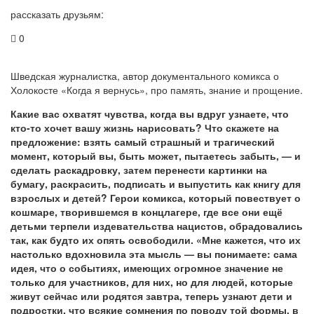
рассказать друзьям:
0
Шведская журналистка, автор документального комикса о
Холокосте «Когда я вернусь», про память, знание и прощение.
Какие вас охватят чувства, когда вы вдруг узнаете, что
кто-то хочет вашу жизнь нарисовать? Что скажете на
предложение: взять самый страшный и трагический
момент, который вы, быть может, пытаетесь забыть, — и
сделать раскадровку, затем перенести картинки на
бумагу, раскрасить, подписать и выпустить как книгу для
взрослых и детей? Герои комикса, который повествует о
кошмаре, творившемся в концлагере, где все они ещё
детьми терпели издевательства нацистов, обрадовались
так, как будто их опять освободили. «Мне кажется, что их
настолько вдохновила эта мысль — вы понимаете: сама
идея, что о событиях, имеющих огромное значение не
только для участников, для них, но для людей, которые
живут сейчас или родятся завтра, теперь узнают дети и
подростки, что всякие сомнения по поводу той формы, в