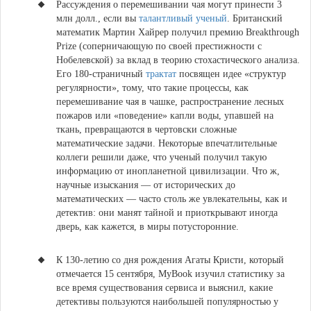
Рассуждения о перемешивании чая могут принести 3
млн долл., если вы
талантливый ученый
.
Британский
математик Мартин Хайрер получил премию Breakthrough
Prize (соперничающую по своей престижности с
Нобелевской) за вклад в теорию стохастического анализа.
Его 180-страничный
трактат
посвящен идее «структур
регулярности», тому, что такие процессы, как
перемешивание чая в чашке, распространение лесных
пожаров или «поведение» капли воды, упавшей на
ткань, превращаются в чертовски сложные
математические задачи. Некоторые впечатлительные
коллеги решили даже, что ученый получил такую
информацию от инопланетной цивилизации. Что ж,
научные изыскания — от исторических до
математических — часто столь же увлекательны, как и
детектив: они манят тайной и приоткрывают иногда
дверь, как кажется, в миры потусторонние.
К 130-летию со дня рождения Агаты Кристи, который
отмечается 15 сентября, MyBook изучил
статистику за
все время существования сервиса и выяснил,
какие
детективы пользуются наибольшей популярностью у