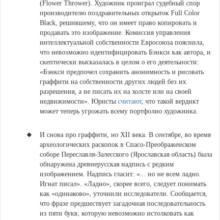
(Flower Thrower)
. Художник проиграл судебный спор
производителю поздравительных открыток Full Color
Black, решившему, что он имеет право копировать и
продавать это изображение. Комиссия управления
интеллектуальной собственности Евросоюза пояснила,
что невозможно идентифицировать Бэнкси как автора, и
скептически высказалась в целом о его деятельности:
«Бэнкси предпочел сохранить анонимность и рисовать
граффити на собственности других людей без их
разрешения, а не писать их на холсте или на своей
недвижимости». Юристы
считают
, что такой вердикт
может теперь угрожать всему портфолио художника.
И снова про граффити, но XII века.
В сентябре, во время
археологических раскопок в Спасо-Преображенском
соборе Переславля-Залесского (Ярославская область) была
обнаружена древнерусская надпись с редким
изображением.
Надпись гласит: «... но не всем ладно.
Игнат писал». «Ладно», скорее всего, следует понимать
как «одинаково», уточнили исследователи. Сообщается,
что фразе предшествует загадочная последовательность
из пяти букв, которую невозможно истолковать как