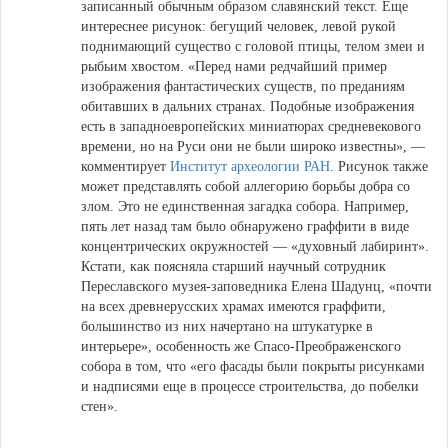
записанный обычным образом славянский текст. Еще
интереснее рисунок: бегущий человек, левой рукой
поднимающий существо с головой птицы, телом змеи и
рыбьим хвостом. «Перед нами редчайший пример
изображения фантастических существ, по преданиям
обитавших в дальних странах. Подобные изображения
есть в западноевропейских миниатюрах средневекового
времени, но на Руси они не были широко известны», —
комментирует
Институт археологии РАН
. Рисунок также
может представлять собой аллегорию борьбы добра со
злом. Это не единственная загадка собора. Например,
пять лет назад там было обнаружено граффити в виде
концентрических окружностей — «духовный лабиринт».
Кстати, как поясняла старший научный сотрудник
Переславского музея-заповедника Елена Шадунц, «почти
на всех древнерусских храмах имеются граффити,
большинство из них начертано на штукатурке в
интерьере», особенность же Спасо-Преображенского
собора в том, что «его фасады были покрыты рисунками
и надписями еще в процессе строительства, до побелки
стен».