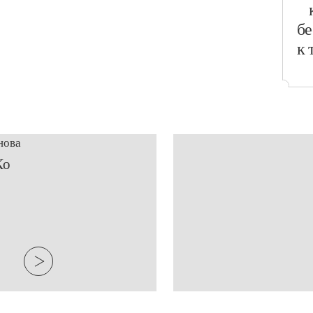
бе
к 
нова
Ко