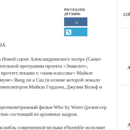
РАССКАЗАТЬ
со
ДРУЗЬЯМ:
0
49А
на Новой сцене Александринского театра (Санкт-
вательной программы проекта «Эшколот»,
А
прочтет лекцию о «панк-классике» Майкле
муне» Bang on a Can
(в основе которой лежало
композиторов Майкла Гордона, Джулии Вольф и
короткометражный фильм Who by Water (режиссер
стью состоящий из архивных кадров.
А
Ансамбль современной музыки eNsemble исполнит