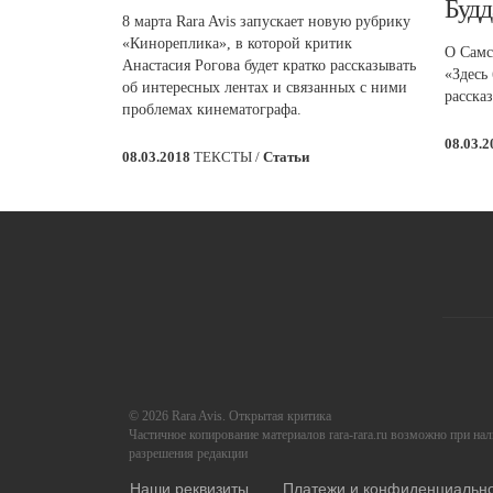
Будд
8 марта Rara Avis запускает новую рубрику
«Кинореплика», в которой критик
О Самс
Анастасия Рогова будет кратко рассказывать
«Здесь
об интересных лентах и связанных с ними
расска
проблемах кинематографа.
08.03.
08.03.2018
ТЕКСТЫ /
Статьи
© 2026 Rara Avis. Открытая критика
Частичное копирование материалов rara-rara.ru возможно при на
разрешения редакции
Наши реквизиты
Платежи и конфиденциальн