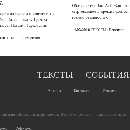
а
Обозреватель Rara Avis Жаннат 
стартовавшем в прокате фэнтези
аре и авторском моноспектакле
гранью реальности».
 был Вася» Никиты Грекова
зывает Наталия Тарковская.
14.03.2018
ТЕКСТЫ /
Рецензии
2018
ТЕКСТЫ /
Рецензии
ТЕКСТЫ
СОБЫТИЯ
Авторы
Контакты
Реклама
личии активной ссылки на первоисточник. Полное копирование — только с письменного
ость
Оферта