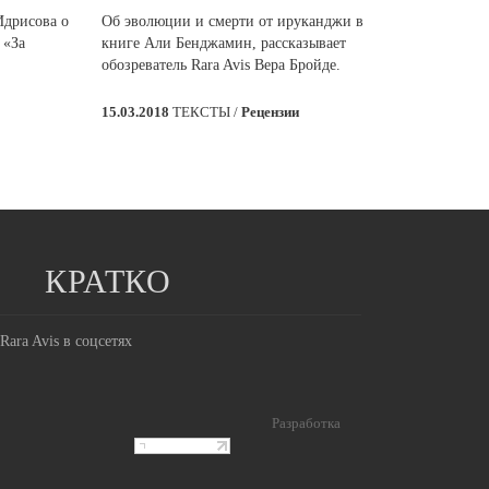
Идрисова о
Об эволюции и смерти от ируканджи в
 «За
книге Али Бенджамин, рассказывает
обозреватель Rara Avis Вера Бройде.
15.03.2018
ТЕКСТЫ /
Рецензии
КРАТКО
Rara Avis в соцсетях
Разработка