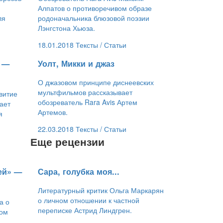
Алпатов о противоречивом образе
ля
родоначальника блюзовой поэзии
Лэнгстона Хьюза.
18.01.2018
Тексты /
Статьи
е —
​Уолт, Микки и джаз
О джазовом принципе диснеевских
мультфильмов рассказывает
звитие
обозреватель Rara Avis Артем
ает
Артемов.
я
22.03.2018
Тексты /
Статьи
Еще рецензии
ей» —
​Сара, голубка моя...
Литературный критик Ольга Маркарян
о личном отношении к частной
а о
переписке Астрид Линдгрен.
ном