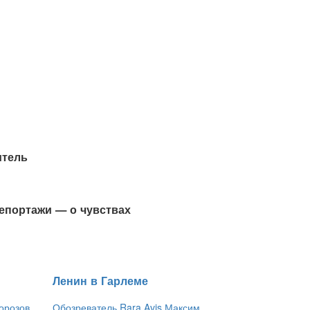
итель
репортажи — о чувствах
​Ленин в Гарлеме
орозов
Обозреватель Rara Avis Максим