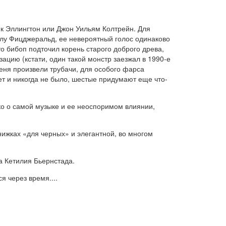
юк Эллингтон или Джон Уильям Колтрейн. Для
ллу Фицджеральд, ее невероятный голос одинаково
то бибоп подточил корень старого доброго древа,
цию (кстати, один такой монстр заезжал в 1990-е
еня произвели трубачи, для особого фарса
т и никогда не было, шестые придумают еще что-
ько о самой музыке и ее неоспоримом влиянии,
ижках «для черных» и элегантной, во многом
а Кетилия Бьернстада.
я через время....