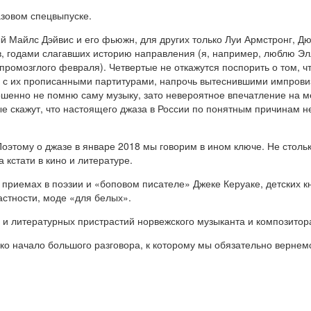
азовом спецвыпуске.
ый Майлс Дэйвис и его фьюжн, для других только Луи Армстронг, Д
в, годами слагавших историю направления (я, например, люблю Э
 промозглого февраля). Четвертые не откажутся поспорить о том, ч
 с их прописанными партитурами, напрочь вытеснившими импровиза
ршенно не помню саму музыку, зато невероятное впечатление на м
 скажут, что настоящего джаза в России по понятным причинам не
 Поэтому о джазе в январе 2018 мы говорим в ином ключе. Не стол
кстати в кино и литературе.
приемах в поэзии и «боповом писателе» Джеке Керуаке, детских кн
астности, моде «для белых».
и литературных пристрастий норвежского музыканта и композитор
ько начало большого разговора, к которому мы обязательно вернемс