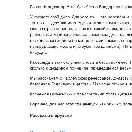
Главный редактор Rara Avis Алена Бондарева о дж
У каждого свой джаз. Для кого-то — это неоспорим
третьих — десятки имен музыкантов и композиторо
скоро вырывает меня, как из июньской жары, так из
равно как и мутировавшие со временем джаз-бэнды
в Сибирь, мы ходили на концерт всей семьей, сове
прикрывавшие жерла инструментов шляпами). Пятые
нибудь...
Как всегда в таких случаях спорить бессмысленно.
сколько о джазовом принципе, пришедшемся весьма 
Мы расскажем о Гарлемском ренессансе, джазовых 
благодаря Голливуду в целом и Мэрилин Монро в ч
Коснемся музыкальных предпочтений Уолта Диснея 
Впрочем, для нас этот спецвыпуск, как обычно, тол
Рассказать друзьям