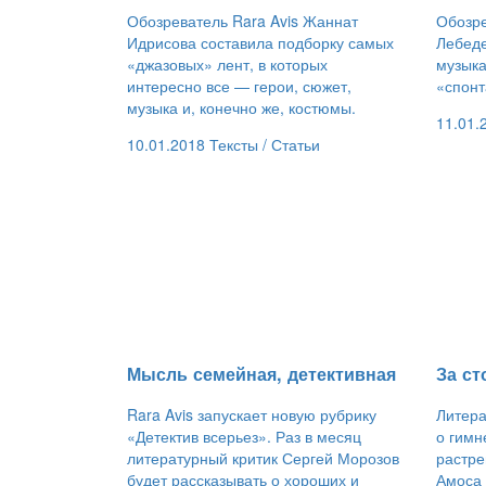
Обозреватель Rara Avis Жаннат
Обозре
Идрисова составила подборку самых
Лебеде
«джазовых» лент, в которых
музыка
интересно все — герои, сюжет,
«спонт
музыка и, конечно же, костюмы.
11.01.
10.01.2018
Тексты /
Статьи
​Мысль семейная, детективная
​За с
Rara Avis запускает новую рубрику
Литера
«Детектив всерьез». Раз в месяц
о гимн
литературный критик Сергей Морозов
растре
будет рассказывать о хороших и
Амоса 