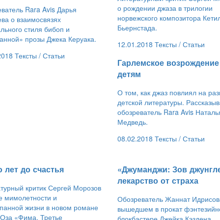
о рождении джаза в трилогии
ватель Rara Avis Дарья
норвежского композитора Кети
ва о взаимосвязях
Бьернстада.
льного стиля бибоп и
анной» прозы Джека Керуака.
12.01.2018
Тексты /
Статьи
2018
Тексты /
Статьи
​Гарлемское возрождени
детям
О том, как джаз повлиял на ра
детской литературы. Рассказыв
обозреватель Rara Avis Наталь
Медведь.
08.02.2018
Тексты /
Статьи
то лет до счастья
​«Джуманджи: Зов джунгл
лекарство от страха
турный критик Сергей Морозов
е мимолетности и
Обозреватель Жаннат Идрисов
панной жизни в новом романе
вышедшем в прокат фэнтезий
Оза «Фима. Третье
блокбастере Джейка Кэздена.