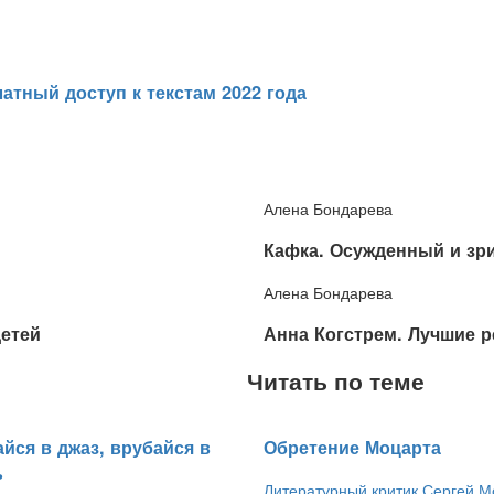
атный доступ к текстам 2022 года
Алена Бондарева
​Кафка. Осужденный и зр
Алена Бондарева
детей
​Анна Когстрем. Лучшие 
Читать по теме
айся в джаз, врубайся в
​Обретение Моцарта
ь
Литературный критик Сергей М