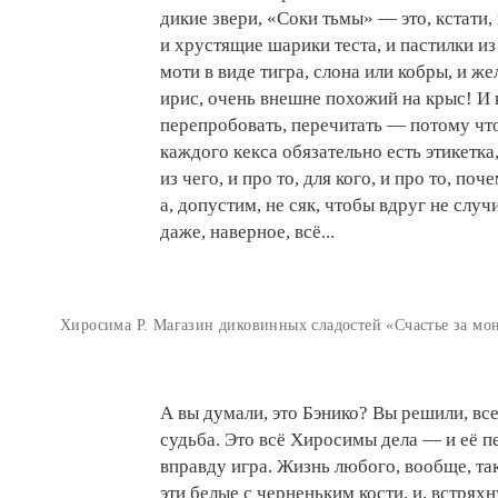
дикие звери, «Соки тьмы» — это, кстати,
и хрустящие шарики теста, и пастилки из
моти в виде тигра, слона или кобры, и же
ирис, очень внешне похожий на крыс! И к
перепробовать, перечитать — потому чт
каждого кекса обязательно есть этикетка,
из чего, и про то, для кого, и про то, поч
а, допустим, не сяк, чтобы вдруг не случи
даже, наверное, всё...
Хиросима Р. Магазин диковинных сладостей «Счастье за мо
А вы думали, это Бэнико? Вы решили, вс
судьба. Это всё Хиросимы дела — и её п
вправду игра. Жизнь любого, вообще, так
эти белые с черненьким кости, и, встряхну