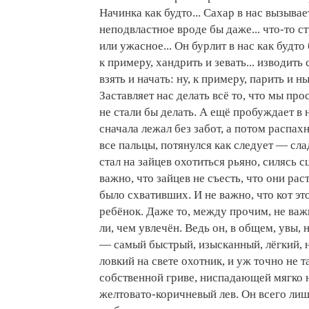
Начинка как будто... Сахар в нас вызывает
неподвластное вроде бы даже... что-то ст
или ужасное... Он бурлит в нас как будто 
к примеру, хандрить и зевать... изводить
взять и начать: ну, к примеру, парить и н
Заставляет нас делать всё то, что мы про
не стали бы делать. А ещё пробуждает в на
сначала лежал без забот, а потом распах
все пальцы, потянулся как следует — слад
стал на зайцев охотиться рьяно, силясь с
важно, что зайцев не съесть, что они рас
было схвативших. И не важно, что кот эт
ребёнок. Даже то, между прочим, не важн
ли, чем увлечён. Ведь он, в общем, увы, н
— самый быстрый, изысканный, лёгкий, 
ловкий на свете охотник, и уж точно не 
собственной гриве, ниспадающей мягко
желтовато-коричневый лев. Он всего ли