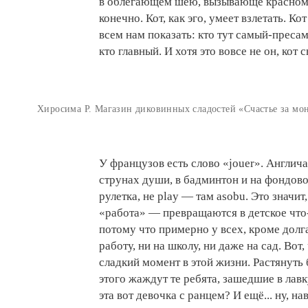
в облегающем шею, вызывающе красном о
конечно. Кот, как эго, умеет взлетать. К
всем нам показать: кто тут самый-преса
кто главный. И хотя это вовсе не он, кот с
Хиросима Р. Магазин диковинных сладостей «Счастье за мо
У французов есть слово «jouer». Англич
струнах души, в бадминтон и на фондовой 
рулетка, не play — там asobu. Это значит
«работа» — превращаются в детское что-т
потому что примерно у всех, кроме долга
работу, ни на школу, ни даже на сад. Вот,
сладкий момент в этой жизни. Растянуть б
этого жаждут те ребята, зашедшие в лав
эта вот девочка с ранцем? И ещё... ну, 