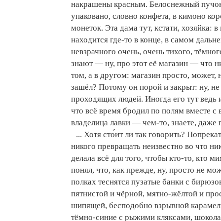
накрашены красным. Белоснежный пучок 
упаковано, словно конфета, в кимоно ко
монеток. Эта дама тут, кстати, хозяйка: 
находится где-то в конце, в самом дальн
невзрачного очень, очень тихого, тёмног
знают — ну, про этот её магазин — что н
том, а в другом: магазин просто, может,
зашёл? Потому он порой и закрыт: ну, не 
проходящих людей. Иногда его тут ведь и 
что всё время бродил по полям вместе с
владелица лавки — чем-то, знаете, даже
... Хотя сто́ит ли так говорить? Попрека
никого превращать неизвестно во что ни
делала всё для того, чтобы кто-то, кто м
понял, что, как прежде, ну, просто не мож
полках теснятся пузатые банки с бирюзо
пятнистой и чёрной, мятно-жёлтой и прос
шипящей, бесподобно взрывной карамель
тёмно-синие с рыжими кляксами, шокола