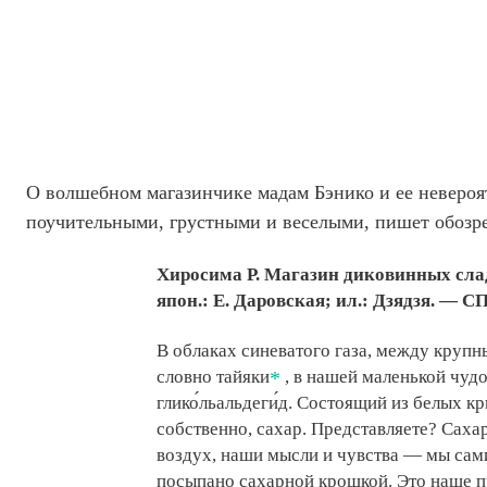
О волшебном магазинчике мадам Бэнико и ее невероя
поучительными, грустными и веселыми, пишет обозрев
Хиросима Р. Магазин диковинных сладо
япон.: Е. Даровская; ил.: Дзядзя. — С
В облаках синеватого газа, между круп
словно тайяки
, в нашей маленькой чуд
глико́льальдеги́д. Состоящий из белых кр
собственно, сахар. Представляете? Сахар
воздух, наши мысли и чувства — мы сам
посыпано сахарной крошкой. Это наше п