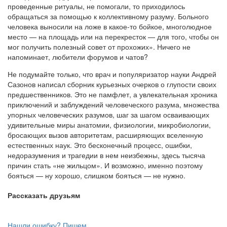
проведенные ритуалы, не помогали, то приходилось
обращаться за помощью к коллективному разуму. Больного
человека выносили на ложе в какое-то бойкое, многолюдное
место — на площадь или на перекресток — для того, чтобы он
мог получить полезный совет от прохожих». Ничего не
напоминает, любители форумов и чатов?
Не подумайте только, что врач и популяризатор науки Андрей
Сазонов написал сборник курьезных очерков о глупости своих
предшественников. Это не памфлет, а увлекательная хроника
приключений и заблуждений человеческого разума, множества
упорных человеческих разумов, шаг за шагом осваивающих
удивительные миры анатомии, физиологии, микробиологии,
бросающих вызов авторитетам, расширяющих вселенную
естественных наук. Это бесконечный процесс, ошибки,
недоразумения и трагедии в нем неизбежны, здесь тысяча
причин стать «не жильцом». И возможно, именно поэтому
бояться — ну хорошо, слишком бояться — не нужно.
Рассказать друзьям
Нашли ошибку? Пишем