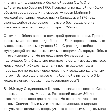
института инфекционных болезней армии США. Это
действительно была не ГЛО. Препараты из тканей погибших
обезьян среагировали на сыворотку крови Майинги Н. —
молодой женщины, медсестры из Киншасы, в 1976 году
скончавшейся от заирского — самого беспощадного из
известных ученым — подтипа вируса Эболы.
О том, что Эбола всего за семь дней делает с телом, Престон
рассказывает во всех подробностях. Если коротко, вспомните
классические фильмы ужасов 80-х. С распадающейся
мутирующей плотью, с живыми мертвецами. Лихорадка Эбола
— это именно оно. Но не созданное бутафорами, а
настоящее. Она буквально пожирает в организме жертвы все,
кроме костей. Убивает девять из десяти зараженных и
передается не только через кровь, но и воздушно-капельным
путем. (Вы все еще в ужасе от найденной в интернете 3-D
модели легких, пораженных коронавирусом?)
В 1989 году Соединенным Штатам несказанно повезло. Столь
похожий на штамм Майинги, Рестонский штамм Эболы
оказался не опасен для человека. Но это стало известно
потом. Сначала были мучительные сомнения, ожидание
результатов анализов, споры ученых с военными, тщательная