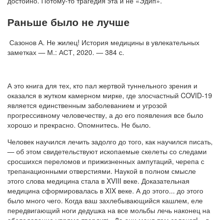
достойно. Потому-то трагедия эта и не «Эдип».
Раньше было не лучше
Сазонов А. Не жилец! История медицины в увлекательных
заметках — М.: АСТ, 2020. — 384 с.
А это книга для тех, кто пал жертвой туннельного зрения и
оказался в жутком камерном мирке, где злосчастный COVID-19
является единственным заболеванием и угрозой
прогрессивному человечеству, а до его появления все было
хорошо и прекрасно. Опомнитесь. Не было.
Человек научился лечить задолго до того, как научился писать,
— об этом свидетельствуют ископаемые скелеты со следами
сросшихся переломов и прижизненных ампутаций, черепа с
трепанационными отверстиями. Наукой в полном смысле
этого слова медицина стала в XVIII веке. Доказательная
медицина сформировалась в XIX веке. А до этого... до этого
было много чего. Когда ваш захлебывающийся кашлем, еле
передвигающий ноги дедушка на все мольбы лечь наконец на