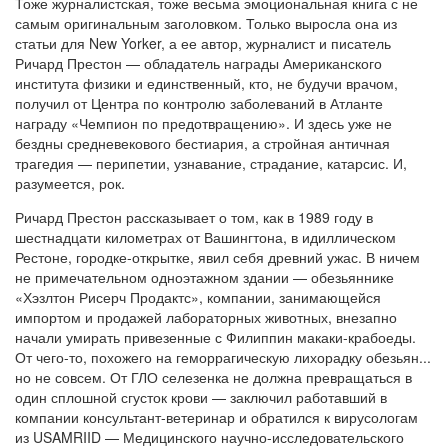
Тоже журналистская, тоже весьма эмоциональная книга с не
самым оригинальным заголовком. Только выросла она из
статьи для New Yorker, а ее автор, журналист и писатель
Ричард Престон — обладатель награды Американского
института физики и единственный, кто, не будучи врачом,
получил от Центра по контролю заболеваний в Атланте
награду «Чемпион по предотвращению». И здесь уже не
бездны средневекового бестиария, а стройная античная
трагедия — перипетии, узнавание, страдание, катарсис. И,
разумеется, рок.
Ричард Престон рассказывает о том, как в 1989 году в
шестнадцати километрах от Вашингтона, в идиллическом
Рестоне, городке-открытке, явил себя древний ужас. В ничем
не примечательном одноэтажном здании — обезьяннике
«Хэзлтон Рисерч Продактс», компании, занимающейся
импортом и продажей лабораторных животных, внезапно
начали умирать привезенные с Филиппин макаки-крабоеды.
От чего-то, похожего на геморрагическую лихорадку обезьян...
но не совсем. От ГЛО селезенка не должна превращаться в
один сплошной сгусток крови — заключил работавший в
компании консультант-ветеринар и обратился к вирусологам
из USAMRIID — Медицинского научно-исследовательского