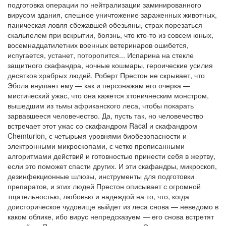
подготовка операции по нейтрализации заминированного
вирусом здания, спешное уничтожение зараженных животных,
паническая ловля сбежавшей обезьяны, страх порезаться
скальпелем при вскрытии, боязнь, что кто-то из совсем юных,
восемнадцатилетних военных ветеринаров ошибется,
испугается, устанет, поторопится... Испарина на стекле
защитного скафандра, ночные кошмары, героические усилия
десятков храбрых людей. Роберт Престон не скрывает, что
Эбола внушает ему — как и персонажам его очерка —
мистический ужас, что она кажется хтоничнеским монстром,
вышедшим из тьмы африканского леса, чтобы покарать
зарвавшееся человечество. Да, пусть так, но человечество
встречает этот ужас со скафандром Racal и скафандром
Chemturion, с четырьмя уровнями биобезопасности и
электронными микроскопами, с четко прописанными
алгоритмами действий и готовностью принести себя в жертву,
если это поможет спасти других. И эти скафандры, микроскоп,
дезинфекционные шлюзы, инструменты для подготовки
препаратов, и этих людей Престон описывает с огромной
тщательностью, любовью и надеждой на то, что, когда
доисторическое чудовище выйдет из леса снова — неведомо в
каком облике, ибо вирус непредсказуем — его снова встретят