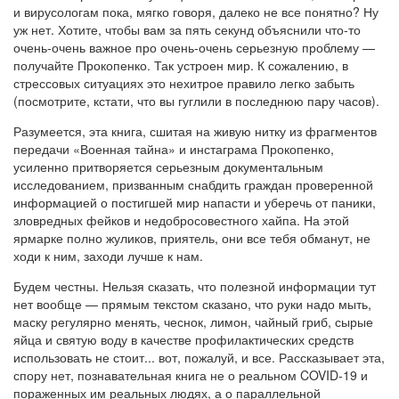
и вирусологам пока, мягко говоря, далеко не все понятно? Ну
уж нет. Хотите, чтобы вам за пять секунд объяснили что-то
очень-очень важное про очень-очень серьезную проблему —
получайте Прокопенко. Так устроен мир. К сожалению, в
стрессовых ситуациях это нехитрое правило легко забыть
(посмотрите, кстати, что вы гуглили в последнюю пару часов).
Разумеется, эта книга, сшитая на живую нитку из фрагментов
передачи «Военная тайна» и инстаграма Прокопенко,
усиленно притворяется серьезным документальным
исследованием, призванным снабдить граждан проверенной
информацией о постигшей мир напасти и уберечь от паники,
зловредных фейков и недобросовестного хайпа. На этой
ярмарке полно жуликов, приятель, они все тебя обманут, не
ходи к ним, заходи лучше к нам.
Будем честны. Нельзя сказать, что полезной информации тут
нет вообще — прямым текстом сказано, что руки надо мыть,
маску регулярно менять, чеснок, лимон, чайный гриб, сырые
яйца и святую воду в качестве профилактических средств
использовать не стоит... вот, пожалуй, и все. Рассказывает эта,
спору нет, познавательная книга не о реальном COVID-19 и
пораженных им реальных людях, а о параллельной