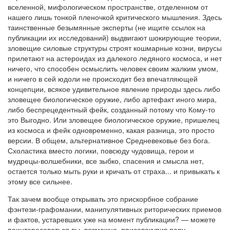
вселенной, мифологическом пространстве, отделенном от
нашего лишь тонкой пленочкой критического мышления. Здесь
таинственные безымянные эксперты (не ищите ссылок на
публикации их исследований) выдвигают шокирующие теории,
зловещие силовые структуры строят кошмарные козни, вирусы
прилетают на астероидах из далекого ледяного космоса, и нет
ничего, что способен осмыслить человек своим жалким умом,
и ничего в сей юдоли не происходит без впечатляющей
концепции, всякое удивительное явление природы здесь либо
зловещее биологическое оружие, либо артефакт иного мира,
либо беспрецедентный фейк, созданный потому что Кому-то
это Выгодно. Или зловещее биологическое оружие, пришелец
из космоса и фейк одновременно, какая разница, это просто
версии. В общем, альтернативное Средневековье без бога.
Схоластика вместо логики, повсюду чудовища, герои и
мудрецы-волшебники, все зыбко, спасения и смысла нет,
остается только мыть руки и кричать от страха... и привыкать к
этому все сильнее.
Так зачем вообще открывать это прискорбное собрание
фэнтези-графомании, манипулятивных риторических приемов
и фактов, устаревших уже на момент публикации? — можете
поинтересоваться вы, возможно, присовокупив пару