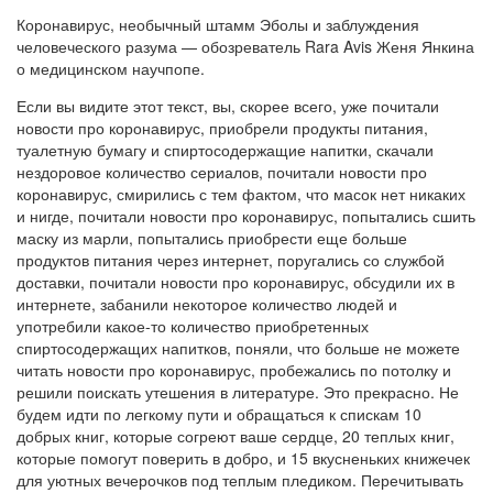
Коронавирус, необычный штамм Эболы и заблуждения
человеческого разума — обозреватель Rara Avis Женя Янкина
о медицинском научпопе.
Если вы видите этот текст, вы, скорее всего, уже почитали
новости про коронавирус, приобрели продукты питания,
туалетную бумагу и спиртосодержащие напитки, скачали
нездоровое количество сериалов, почитали новости про
коронавирус, смирились с тем фактом, что масок нет никаких
и нигде, почитали новости про коронавирус, попытались сшить
маску из марли, попытались приобрести еще больше
продуктов питания через интернет, поругались со службой
доставки, почитали новости про коронавирус, обсудили их в
интернете, забанили некоторое количество людей и
употребили какое-то количество приобретенных
спиртосодержащих напитков, поняли, что больше не можете
читать новости про коронавирус, пробежались по потолку и
решили поискать утешения в литературе. Это прекрасно. Не
будем идти по легкому пути и обращаться к спискам 10
добрых книг, которые согреют ваше сердце, 20 теплых книг,
которые помогут поверить в добро, и 15 вкусненьких книжечек
для уютных вечерочков под теплым пледиком. Перечитывать