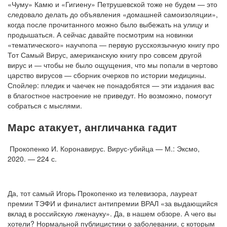
«Чуму» Камю и «Гигиену» Петрушевской тоже не будем — это
следовало делать до объявления «домашней самоизоляции»,
когда после прочитанного можно было выбежать на улицу и
продышаться. А сейчас давайте посмотрим на новинки
«тематического» научпопа — первую русскоязычную книгу про
Тот Самый Вирус, американскую книгу про совсем другой
вирус и — чтобы не было ощущения, что мы попали в чертово
царство вирусов — сборник очерков по истории медицины.
Спойлер: пледик и чаечек не понадобятся — эти издания вас
в благостное настроение не приведут. Но возможно, помогут
собраться с мыслями.
Марс атакует, англичанка гадит
Прокопенко И. Коронавирус. Вирус-убийца — М.: Эксмо,
2020. — 224 с.
Да, тот самый Игорь Прокопенко из телевизора, лауреат
премии ТЭФИ и финалист антипремии ВРАЛ «за выдающийся
вклад в российскую лженауку». Да, в нашем обзоре. А чего вы
хотели? Нормальной публицистики о заболевании, с которым