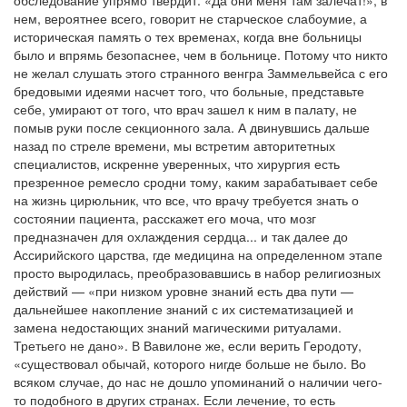
обследование упрямо твердит: «Да они меня там залечат!», в
нем, вероятнее всего, говорит не старческое слабоумие, а
историческая память о тех временах, когда вне больницы
было и впрямь безопаснее, чем в больнице. Потому что никто
не желал слушать этого странного венгра Заммельвейса с его
бредовыми идеями насчет того, что больные, представьте
себе, умирают от того, что врач зашел к ним в палату, не
помыв руки после секционного зала. А двинувшись дальше
назад по стреле времени, мы встретим авторитетных
специалистов, искренне уверенных, что хирургия есть
презренное ремесло сродни тому, каким зарабатывает себе
на жизнь цирюльник, что все, что врачу требуется знать о
состоянии пациента, расскажет его моча, что мозг
предназначен для охлаждения сердца... и так далее до
Ассирийского царства, где медицина на определенном этапе
просто выродилась, преобразовавшись в набор религиозных
действий — «при низком уровне знаний есть два пути —
дальнейшее накопление знаний с их систематизацией и
замена недостающих знаний магическими ритуалами.
Третьего не дано». В Вавилоне же, если верить Геродоту,
«существовал обычай, которого нигде больше не было. Во
всяком случае, до нас не дошло упоминаний о наличии чего-
то подобного в других странах. Если лечение, то есть