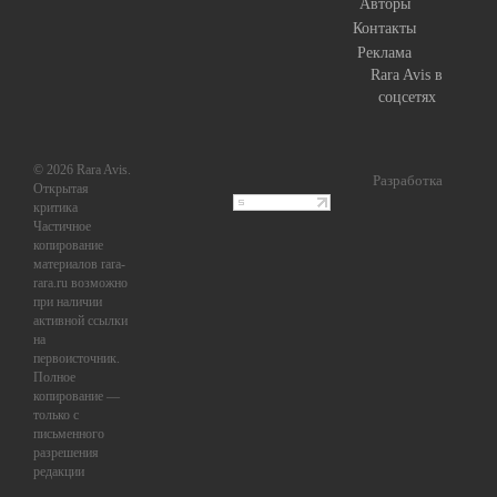
Авторы
Контакты
Реклама
Rara Avis в
соцсетях
© 2026 Rara Avis.
Разработка
Открытая
критика
Частичное
копирование
материалов rara-
rara.ru возможно
при наличии
активной ссылки
на
первоисточник.
Полное
копирование —
только с
письменного
разрешения
редакции