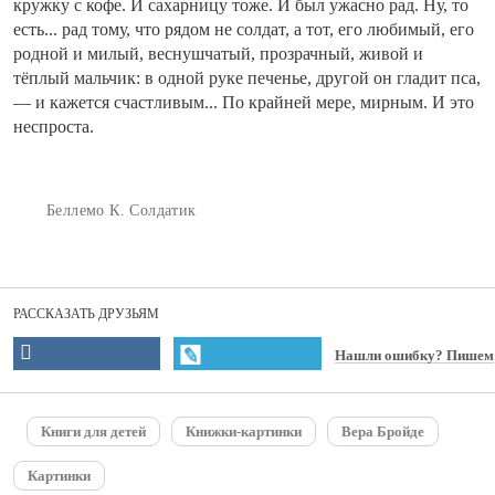
кружку с кофе. И сахарницу тоже. И был ужасно рад. Ну, то
есть... рад тому, что рядом не солдат, а тот, его любимый, его
родной и милый, веснушчатый, прозрачный, живой и
тёплый мальчик: в одной руке печенье, другой он гладит пса,
— и кажется счастливым... По крайней мере, мирным. И это
неспроста.
Беллемо К. Солдатик
РАССКАЗАТЬ ДРУЗЬЯМ
Нашли ошибку? Пишем
Книги для детей
Книжки-картинки
Вера Бройде
Картинки