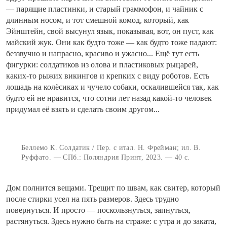
— парящие пластинки, и старый граммофон, и чайник с
длинным носом, и тот смешной комод, который, как
Эйнштейн, свой высунул язык, показывая, вот, он пуст, как
майский жук. Они как будто тоже — как будто тоже падают:
беззвучно и напрасно, красиво и ужасно... Ещё тут есть
фигурки: солдатиков из олова и пластиковых рыцарей,
каких-то рыжих викингов и крепких с виду роботов. Есть
лошадь на колёсиках и чучело собаки, оскалившейся так, как
будто ей не нравится, что сотни лет назад какой-то человек
придумал её взять и сделать своим другом...
Беллемо К. Солдатик / Пер. с итал. Н. Фрейман; ил. В.
Руффато. — СПб.: Поляндрия Принт, 2023. — 40 с.
Дом полнится вещами. Трещит по швам, как свитер, который
после стирки усел на пять размеров. Здесь трудно
повернуться. И просто — поскользнуться, запнуться,
растянуться. Здесь нужно быть на страже: с утра и до заката,