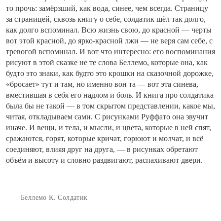
то прочь: замёрзший, как вода, синее, чем всегда. Страницу
за страницей, сквозь книгу о себе, солдатик шёл так долго,
как долго вспоминал. Всю жизнь свою, до красной — черты
вот этой красной, до ярко-красной лжи — не веря сам себе, с
тревогой вспоминал. И вот что интересно: его воспоминания
рисуют в этой сказке не те слова Беллемо, которые она, как
будто это знаки, как будто это крошки на сказочной дорожке,
«бросает» тут и там, но именно вон та — вот эта синева,
вместившая в себя его надлом и боль. И книга про солдатика
была бы не такой — в том скрытом представлении, какое мы,
читая, откладываем сами. С рисунками Руффато она звучит
иначе. И вещи, и тела, и мысли, и цвета, которые в ней спят,
сражаются, горят, которые кричат, горюют и молчат, и всё
соединяют, влияя друг на друга, — в рисунках обретают
объём и высоту и словно раздвигают, распахивают двери.
Беллемо К. Солдатик