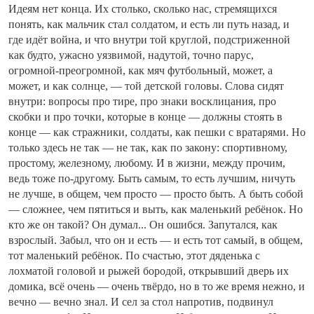
Идеям нет конца. Их столько, сколько нас, стремящихся
понять, как мальчик стал солдатом, и есть ли путь назад, и
где идёт война, и что внутри той круглой, подстриженной
как будто, ужасно уязвимой, надутой, точно парус,
огромной-преогромной, как мяч футбольный, может, а
может, и как солнце, — той детской головы. Слова сидят
внутри: вопросы про тире, про знаки восклицания, про
скобки и про точки, которые в конце — должны стоять в
конце — как стражники, солдаты, как пешки с вратарями. Но
только здесь не так — не так, как по закону: спортивному,
простому, железному, любому. И в жизни, между прочим,
ведь тоже по-другому. Быть самым, то есть лучшим, ничуть
не лучше, в общем, чем просто — просто быть. А быть собой
— сложнее, чем пятиться и выть, как маленький ребёнок. Но
кто же он такой? Он думал... Он ошибся. Запутался, как
взрослый. Забыл, что он и есть — и есть тот самый, в общем,
тот маленький ребёнок. По счастью, этот дяденька с
лохматой головой и рыжей бородой, открывший дверь их
домика, всё очень — очень твёрдо, но в то же время нежно, и
вечно — вечно знал. И сел за стол напротив, подвинул