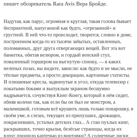
пишет обозреватель Rara Avis Вера Бройде.
Надутая, как парус, огромная и круглая, такая голова бывает
бесприютной, напуганной как будто, «отрезанной» и
грустной. В ней что-то происходит, творится, словно в доме,
построенном когда-то из тысячи забытых, оставленных,
поломанных, друг друга отвергающих вещей. Вот эта вот
банкетка, обитая велюром, и гордый венский стул,
поваленный торшером на выгнутую спинку, — в каких
нелепых позах, вы видите, зависли: как будто и не мысли, не
тёплые предметы, а просто декорации, картонные статисты.
И плюшевые кресла, задвинутые в угол, откуда телевизор с
покатыми боками и выпуклым экраном бесшумно
надрывается, сочувствуя Кинг-Конгу, который в нём сидит,
обняв колени так, как если бы он был не монстром, а
мальчишкой, готовым всё крушить лишь только понарошку, в
своём уме, в слезах, текущих из припухших, дрожащих,
покрасневших, усталых детских глаз... А стаи пухлых книг,
раскрывших, точно крылья, белёсые страницы, когда их
вдруг прошило картечью из винтовки? А солнечные диски