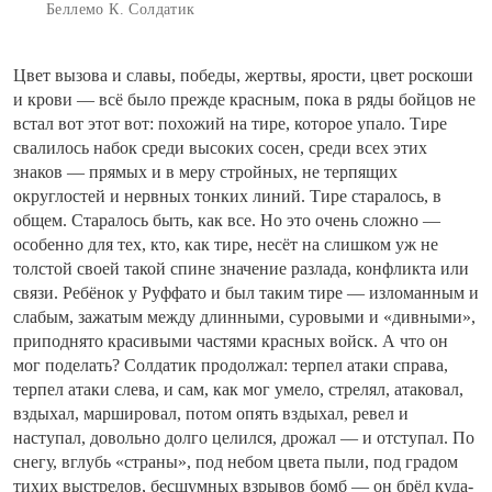
Беллемо К. Солдатик
Цвет вызова и славы, победы, жертвы, ярости, цвет роскоши
и крови — всё было прежде красным, пока в ряды бойцов не
встал вот этот вот: похожий на тире, которое упало. Тире
свалилось набок среди высоких сосен, среди всех этих
знаков — прямых и в меру стройных, не терпящих
округлостей и нервных тонких линий. Тире старалось, в
общем. Старалось быть, как все. Но это очень сложно —
особенно для тех, кто, как тире, несёт на слишком уж не
толстой своей такой спине значение разлада, конфликта или
связи. Ребёнок у Руффато и был таким тире — изломанным и
слабым, зажатым между длинными, суровыми и «дивными»,
приподнято красивыми частями красных войск. А что он
мог поделать? Солдатик продолжал: терпел атаки справа,
терпел атаки слева, и сам, как мог умело, стрелял, атаковал,
вздыхал, маршировал, потом опять вздыхал, ревел и
наступал, довольно долго целился, дрожал — и отступал. По
снегу, вглубь «страны», под небом цвета пыли, под градом
тихих выстрелов, бесшумных взрывов бомб — он брёл куда-