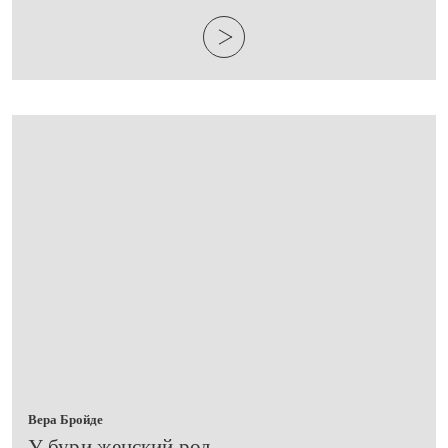
Вера Бройде
​У бури женский род