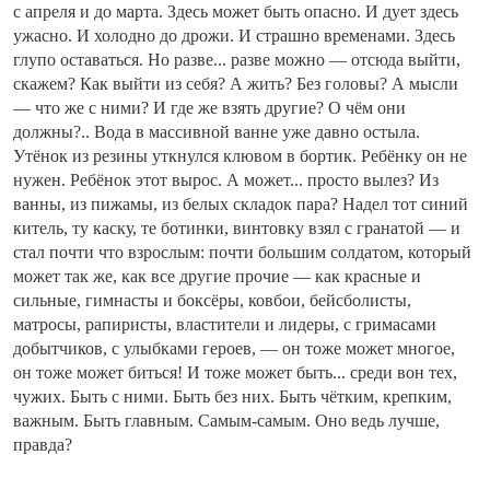
с апреля и до марта. Здесь может быть опасно. И дует здесь
ужасно. И холодно до дрожи. И страшно временами. Здесь
глупо оставаться. Но разве... разве можно — отсюда выйти,
скажем? Как выйти из себя? А жить? Без головы? А мысли
— что же с ними? И где же взять другие? О чём они
должны?.. Вода в массивной ванне уже давно остыла.
Утёнок из резины уткнулся клювом в бортик. Ребёнку он не
нужен. Ребёнок этот вырос. А может... просто вылез? Из
ванны, из пижамы, из белых складок пара? Надел тот синий
китель, ту каску, те ботинки, винтовку взял с гранатой — и
стал почти что взрослым: почти большим солдатом, который
может так же, как все другие прочие — как красные и
сильные, гимнасты и боксёры, ковбои, бейсболисты,
матросы, рапиристы, властители и лидеры, с гримасами
добытчиков, с улыбками героев, — он тоже может многое,
он тоже может биться! И тоже может быть... среди вон тех,
чужих. Быть с ними. Быть без них. Быть чётким, крепким,
важным. Быть главным. Самым-самым. Оно ведь лучше,
правда?