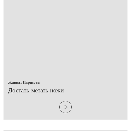
Жаннат Идрисова
​Достать-метать ножи