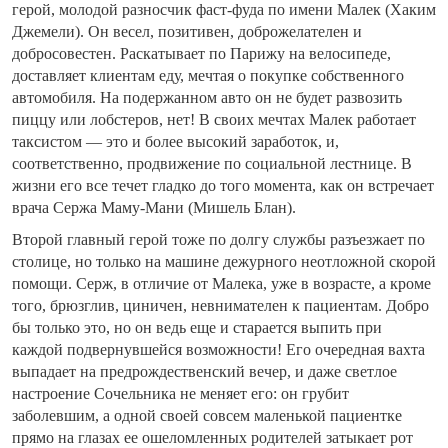
герой, молодой разносчик фаст-фуда по имени Малек (Хаким
Джемели). Он весел, позитивен, доброжелателен и
добросовестен. Раскатывает по Парижу на велосипеде,
доставляет клиентам еду, мечтая о покупке собственного
автомобиля. На подержанном авто он не будет развозить
пиццу или лобстеров, нет! В своих мечтах Малек работает
таксистом — это и более высокий заработок, и,
соответственно, продвижение по социальной лестнице. В
жизни его все течет гладко до того момента, как он встречает
врача Сержа Маму-Мани (Мишель Блан).
Второй главный герой тоже по долгу службы разъезжает по
столице, но только на машине дежурного неотложной скорой
помощи. Серж, в отличие от Малека, уже в возрасте, а кроме
того, брюзглив, циничен, невнимателен к пациентам. Добро
бы только это, но он ведь еще и старается выпить при
каждой подвернувшейся возможности! Его очередная вахта
выпадает на предрождественский вечер, и даже светлое
настроение Сочельника не меняет его: он грубит
заболевшим, а одной своей совсем маленькой пациентке
прямо на глазах ее ошеломленных родителей затыкает рот