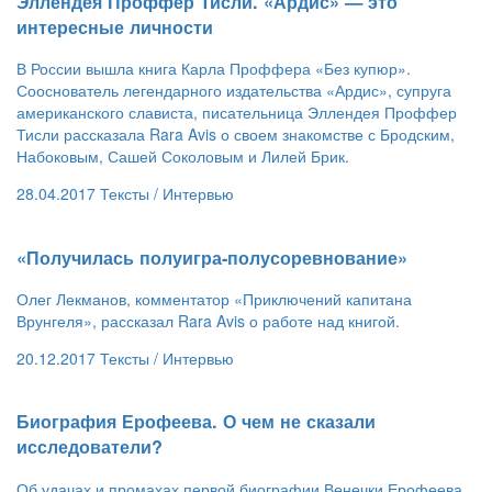
​Эллендея Проффер Тисли. «Ардис» — это
интересные личности
В России вышла книга Карла Проффера «Без купюр».
Сооснователь легендарного издательства «Ардис», супруга
американского слависта, писательница Эллендея Проффер
Тисли рассказала Rara Avis о своем знакомстве с Бродским,
Набоковым, Сашей Соколовым и Лилей Брик.
28.04.2017
Тексты /
Интервью
​«Получилась полуигра-полусоревнование»
Олег Лекманов, комментатор «Приключений капитана
Врунгеля», рассказал Rara Avis о работе над книгой.
20.12.2017
Тексты /
Интервью
​Биография Ерофеева. О чем не сказали
исследователи?
Об удачах и промахах первой биографии Венечки Ерофеева