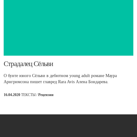
​Страдалец Сёльви
О бунте юного Сёльви в дебютном young adult романе Маура
Арнгримсона пишет главред Rara Avis Алена Бондарева.
16.04.2020
ТЕКСТЫ /
Рецензии