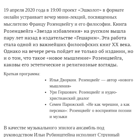
19 апреля 2020 года в 19:00 проект «Эшколот» в формате
онлайн устраивает вечер мини-лекций, посвященных
Книга
мыслителю Францу Розенцвейгу и его философии.
Розенцвейга «Звезда избавления» на русском вышла
пару лет назад в издательстве «Гешарим». Эта работа
стала одной из важнейших философских книг XX века.
Однако на вечере речь пойдет не только об издании, но
и о том, что такое «новое мышление» Розенцвейга,
каковы его эстетические и религиозные взгляды.
Краткая программа:
Илья Дворкин. Розенцвейг — автор «нового
мышления»
Ури Гершович. Розенцвейг и иудео-
христианский диалог
Семен Парижский. «Не как черешни, а как
персики»: Розенцвейг о восприятии поэзии
и музыки
В качестве музыкального эпилога ансамбль под
руководством Ильи Рубинштейна исполнит Струнный