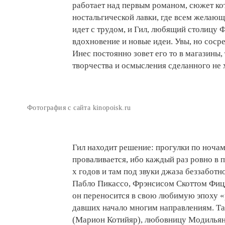
работает над первым романом, сюжет ко
ностальгической лавки, где всем желаю
идет с трудом, и Гил, любящий столицу Ф
вдохновение и новые идеи. Увы, но соср
Инес постоянно зовет его то в магазины, 
творчества и осмысления сделанного не х
Фотография с сайта kinopoisk.ru
Гил находит решение: прогулки по ночам
проваливается, ибо каждый раз ровно в 
х годов и там под звуки джаза беззабот
Пабло Пикассо, Фрэнсисом Скоттом Фицд
он переносится в свою любимую эпоху «
давших начало многим направлениям. Та
(Марион Котийяр), любовницу Модильяни