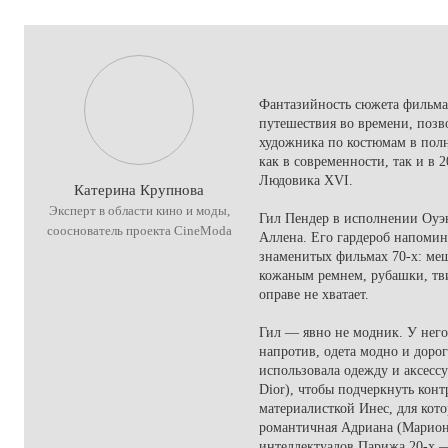
Фантазийность сюжета фильма
путешествия во времени, позв
художника по костюмам в полн
как в современности, так и в 2
Людовика XVI.
Катерина Крупнова
Эксперт в области кино и моды,
Гил Пендер в исполнении Оуэн
сооснователь проекта CineModa
Аллена. Его гардероб напомина
знаменитых фильмах 70-х: ме
кожаным ремнем, рубашки, тви
оправе не хватает.
Гил — явно не модник. У него
напротив, одета модно и дорог
использовала одежду и аксессу
Dior), чтобы подчеркнуть кон
материалисткой Инес, для кото
романтичная Адриана (Марион
интеллектуалов Парижа 20-х 