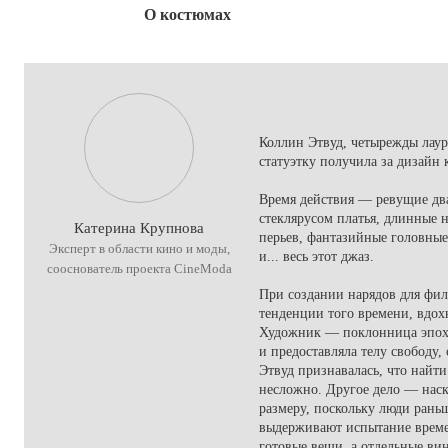
О костюмах
Коллин Этвуд, четырежды лаур
статуэтку получила за дизайн 
Время действия — ревущие два
стеклярусом платья, длинные 
Катерина Крупнова
перьев, фантазийные головные
Эксперт в области кино и моды,
и... весь этот джаз.
сооснователь проекта CineModa
При создании нарядов для фи
тенденции того времени, вдохн
Художник — поклонница эпохи
и предоставляла телу свободу
Этвуд признавалась, что най
несложно. Другое дело — наск
размеру, поскольку люди рань
выдерживают испытание време
готовые вещи, а отдельные в