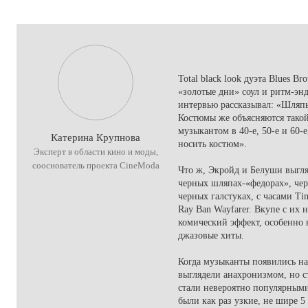
Total black look дуэта Blues B
«золотые дни» соул и ритм-эн
интервью рассказывал: «Шляп
Костюмы же объясняются такой
музыкантом в 40-е, 50-е и 60-
Катерина Крупнова
носить костюм».
Эксперт в области кино и моды,
сооснователь проекта CineModa
Что ж, Экройд и Белуши выгля
черных шляпах-«федорах», чер
черных галстуках, с часами T
Ray Ban Wayfarer. Вкупе с их
комический эффект, особенно 
джазовые хиты.
Когда музыканты появились на 
выглядели анахронизмом, но 
стали невероятно популярными
были как раз узкие, не шире 5