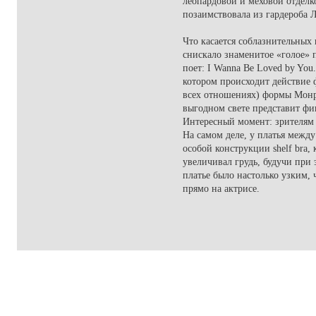
леопардовой и меховой отделко
позаимствовала из гардероба 
Что касается соблазнительных
снискало знаменитое «голое» 
поет: I Wanna Be Loved by You
котором происходит действие 
всех отношениях) формы Монр
выгодном свете представит фиг
Интересный момент: зрителям к
На самом деле, у платья межд
особой конструкции shelf bra
увеличивал грудь, будучи при
платье было настолько узким,
прямо на актрисе.