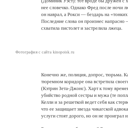
(Доминик Уэст): тот вроде бы дружен с 
нее словечко. Однако Фред после ночи л
он наврал, а Рокси — бездарь на «тонких 
Последние слова он произнес напрасно 
схватила пистолет и застрелила лжеца.
Фотография с сайта kinopoisk.ru
Конечно же, полиция, допрос, тюрьма. Ка
тюремном коридоре она встретила свое
(Кэтрин Зета-Джонс). Харт к тому време
убийство родной сестры и мужа (те попл
Келли и за решеткой ведет себя как стер
что ее защищает звезда чикагской адвок
услуги стоят дорого, но он не проиграл н