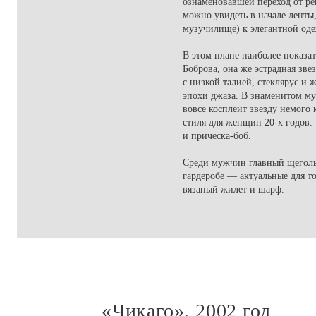
ознаменовавшей переход от р
можно увидеть в начале ленты,
музучилище) к элегантной оде
В этом плане наиболее показа
Боброва, она же эстрадная зве
с низкой талией, стеклярус и 
эпохи джаза. В знаменитом му
вовсе косплеит звезду немого 
стиля для женщин 20-х годов.
и прическа-боб.
Среди мужчин главный щеголь 
гардеробе — актуальные для т
вязаный жилет и шарф.
«Чикаго», 2002 год