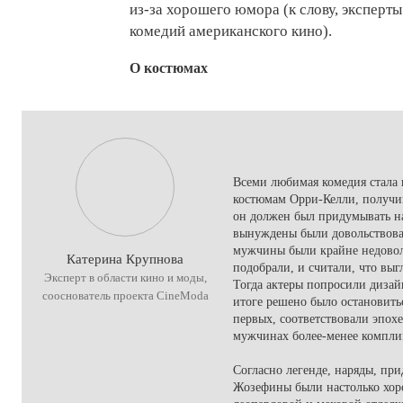
из-за хорошего юмора (к слову, эксперт
комедий американского кино).
О костюмах
Всеми любимая комедия стала
костюмам Орри-Келли, получив
он должен был придумывать на
вынуждены были довольствова
мужчины были крайне недовол
Катерина Крупнова
подобрали, и считали, что выг
Эксперт в области кино и моды,
Тогда актеры попросили дизай
сооснователь проекта CineModa
итоге решено было остановитьс
первых, соответствовали эпохе
мужчинах более-менее компли
Согласно легенде, наряды, п
Жозефины были настолько хоро