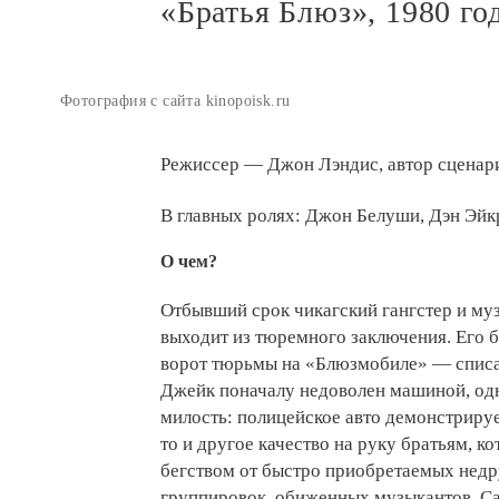
«Братья Блюз», 1980 го
Фотография с сайта kinopoisk.ru
Режиссер — Джон Лэндис, автор сценар
В главных ролях: Джон Белуши, Дэн Эйк
О чем?
Отбывший срок чикагский гангстер и м
выходит из тюремного заключения. Его б
ворот тюрьмы на «Блюзмобиле» — спис
Джейк поначалу недоволен машиной, одн
милость: полицейское авто демонстрируе
то и другое качество на руку братьям, к
бегством от быстро приобретаемых недр
группировок, обиженных музыкантов. Са