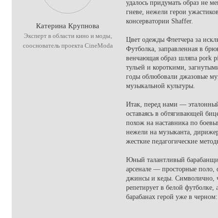
удалось придумать образ не м
гневе, нежели герои ужастиков
консерватории Shaffer.
Катерина Крупнова
Эксперт в области кино и моды,
Цвет одежды Флетчера за иск
сооснователь проекта CineModa
Футболка, заправленная в брю
венчающая образ шляпа pork p
тульей и короткими, загнутыми
годы облюбовали джазовые муз
музыкальной культуры.
Итак, перед нами — эталонный
оставаясь в обтягивающей биц
похож на наставника по боевы
нежели на музыканта, дирижера
жесткие педагогические метод
Юный талантливый барабанщи
арсенале — просторные поло, 
джинсы и кеды. Символично, 
репетирует в белой футболке, 
барабанах герой уже в черном: