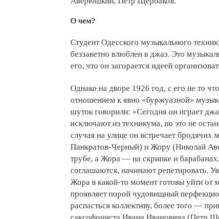
Аверюшкин, Петр Щербаков.
О чем?
Студент Одесского музыкального техник
беззаветно влюблен в джаз. Это музыкал
его, что он загорается идеей организоват
Однако на дворе 1926 год, с его не то 
отношением к явно «буржуазной» музыке
шуток говорили: «Сегодня он играет джа
исключают из техникума, но это не остан
случая на улице он встречает бродячих
Панкратов-Черный) и Жору (Николай Аве
трубе, а Жора — на скрипке и барабанах.
соглашаются, начинают репетировать. Увы
Жора в какой-то момент готовы уйти от 
проявляет порой чудовищный перфекцион
распасться коллективу, более того — пр
саксофониста Ивана Ивановича (Петр Щ