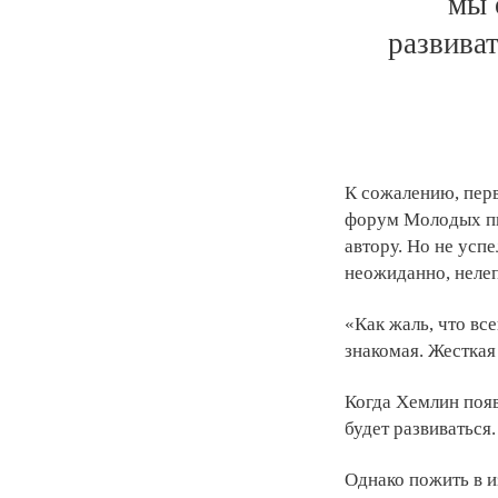
мы 
развиват
К сожалению, перв
форум Молодых пи
автору. Но не усп
неожиданно, нелеп
«Как жаль, что вс
знакомая. Жесткая
Когда Хемлин появ
будет развиваться.
Однако пожить в и