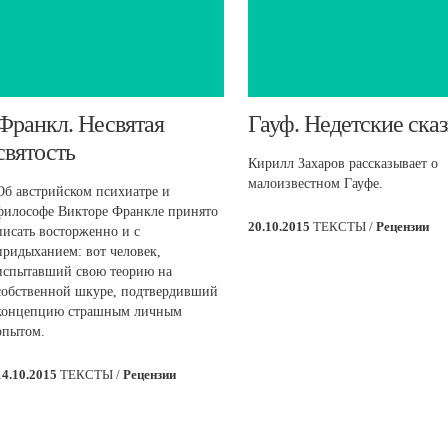
​Франкл. Несвятая
Гауф. Недетские ска
святость
Кирилл Захаров рассказывает о
малоизвестном Гауфе.
Об австрийском психиатре и
философе Викторе Франкле принято
20.10.2015
ТЕКСТЫ /
Рецензии
писать восторженно и с
придыханием: вот человек,
испытавший свою теорию на
собственной шкуре, подтвердивший
концепцию страшным личным
опытом.
14.10.2015
ТЕКСТЫ /
Рецензии