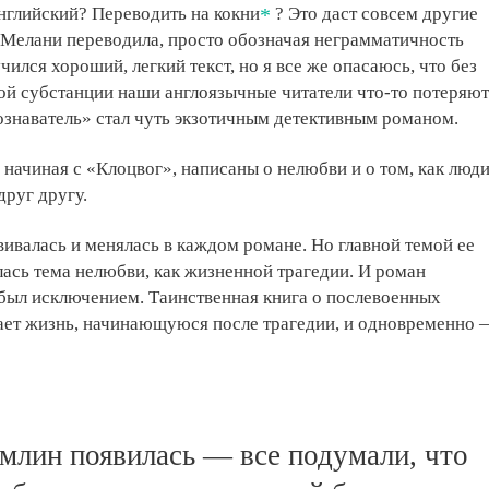
английский? Переводить на кокни
? Это даст совсем другие
 Мелани переводила, просто обозначая неграмматичность
ился хороший, легкий текст, но я все же опасаюсь, что без
й субстанции наши англоязычные читатели что-то потеряют
знаватель» стал чуть экзотичным детективным романом.
 начиная с «Клоцвог», написаны о нелюбви и о том, как люд
руг другу.
звивалась и менялась в каждом романе. Но главной темой ее
лась тема нелюбви, как жизненной трагедии. И роман
был исключением. Таинственная книга о послевоенных
ает жизнь, начинающуюся после трагедии, и одновременно 
млин появилась — все подумали, что