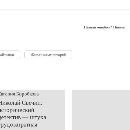
Нашли ошибку? Пишем
айтанов
Живой комментарий
Евгения Коробкова
Николай Свечин:
исторический
детектив — штука
трудозатратная