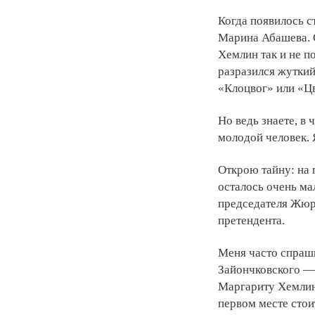
Когда появилось с
Марина Абашева. О
Хемлин так и не 
разразился жуткий
«Клоцвог» или «Ц
Но ведь знаете, в 
молодой человек. Я
Открою тайну: на 
осталось очень ма
председателя Жюри
претендента.
Меня часто спраши
Зайончковского — 
Маргариту Хемлин.
первом месте стои