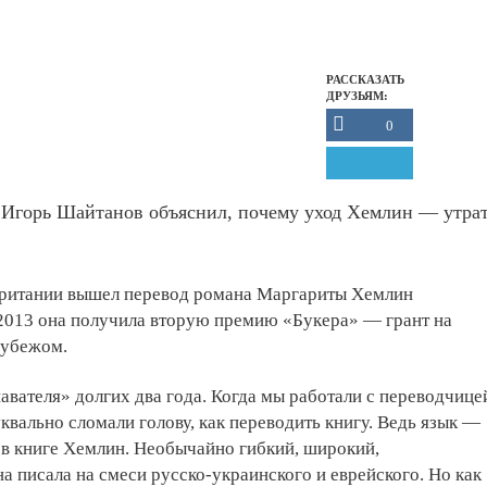
РАССКАЗАТЬ
ДРУЗЬЯМ:
0
 Игорь Шайтанов объяснил, почему уход Хемлин — утра
британии вышел перевод романа Маргариты Хемлин
 2013 она получила вторую премию «Букера» — грант на
рубежом.
вателя» долгих два года. Когда мы работали с переводчице
квально сломали голову, как переводить книгу. Ведь язык —
е в книге Хемлин. Необычайно гибкий, широкий,
а писала на смеси русско-украинского и еврейского. Но как