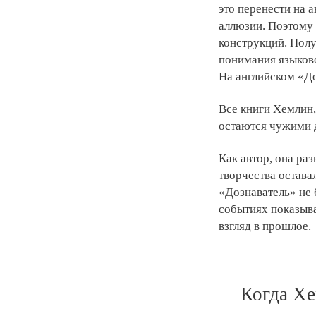
это перенести на 
аллюзии. Поэтому
конструкций. Получ
понимания языково
На английском «До
Все книги Хемлин,
остаются чужими д
Как автор, она ра
творчества остава
«Дознаватель» не 
событиях показыв
взгляд в прошлое.
Когда Хе