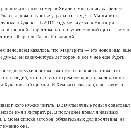
трашное известие о смерти Хемлин, мне написала филолог
на говорила о чувстве утраты и о том, что Маргарита
получила «Букера». В 2010 году между членами жюри
 и искренний спор о том, кто получит главный приз — роман
веточный крест» Елены Колядиной.
чем дело, всем казалось, что Маргарита — это новое имя, ещ
 думал, ей каких-нибудь лет сорок, и все у нее еще будет.
последнем Букеровском комитете говорилось о том, что
ло тех людей, которых можно рекомендовать на должность
 Букеровской премии. И Хемлин называли, как главного
вают, кого нужно читать. В двухтысячные годы я советовал
новое имя в литературе. В последнее время я называю
 В моем списке авторов, обязательных для прочтения, на
т именно она.