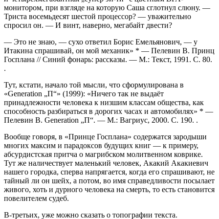
монитором, при взгляде на которую Саша сглотнул слюну. —
Триста восемьдесят шестой процессор? — уважительно
спросил он. — И винт, наверно, мегабайт двести?
— Это не знаю, — сухо ответил Борис Емельянович, — у
Итакина спрашивай, он мой механик»
*
— Пелевин В. Принц
Госплана // Синий фонарь: рассказы. — М.: Текст, 1991. С. 80.
.
Тут, кстати, начало той мысли, что сформулирована в
«Generation „П“» (1999): «Ничего так не выдаёт
принадлежности человека к низшим классам общества, как
способность разбираться в дорогих часах и автомобилях»
*
—
Пелевин В. Generation „П“. — М.: Вагриус, 2000. С. 190.
.
Вообще говоря, в «Принце Госплана» содержатся зародыши
многих максим и парадоксов будущих книг — к примеру,
абсурдистская притча о магрибском молитвенном коврике.
Тут же наличествует маленький человек, Акакий Акакиевич
нашего городка, сперва напрягается, когда его спрашивают, не
тайный ли он шейх, а потом, во имя справедливости посылает
живого, хоть и дурного человека на смерть, то есть становится
повелителем судеб.
В-третьих, уже можно сказать о топографии текста.