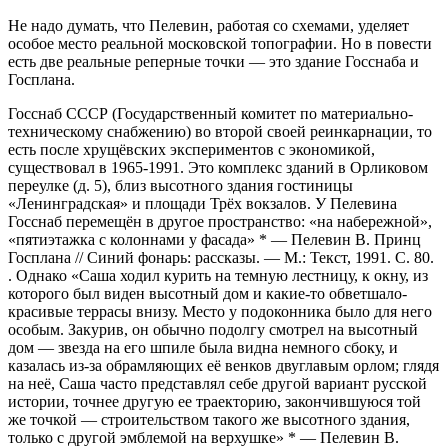
Не надо думать, что Пелевин, работая со схемами, уделяет
особое место реальной московской топографии. Но в повести
есть две реальные реперные точки — это здание Госснаба и
Госплана.
Госснаб СССР (Государственный комитет по материально-
техническому снабжению) во второй своей реинкарнации, то
есть после хрущёвских экспериментов с экономикой,
существовал в 1965-1991. Это комплекс зданий в Орликовом
переулке (д. 5), близ высотного здания гостиницы
«Ленинградская» и площади Трёх вокзалов. У Пелевина
Госснаб перемещён в другое пространство: «на набережной»,
«пятиэтажка с колоннами у фасада»
*
— Пелевин В. Принц
Госплана // Синий фонарь: рассказы. — М.: Текст, 1991. С. 80.
. Однако «Саша ходил курить на темную лестницу, к окну, из
которого был виден высотный дом и какие-то обветшало-
красивые террасы внизу. Место у подоконника было для него
особым. Закурив, он обычно подолгу смотрел на высотный
дом — звезда на его шпиле была видна немного сбоку, и
казалась из-за обрамляющих её венков двуглавым орлом; глядя
на неё, Саша часто представлял себе другой вариант русской
истории, точнее другую ее траекторию, закончившуюся той
же точкой — строительством такого же высотного здания,
только с другой эмблемой на верхушке»
*
— Пелевин В.