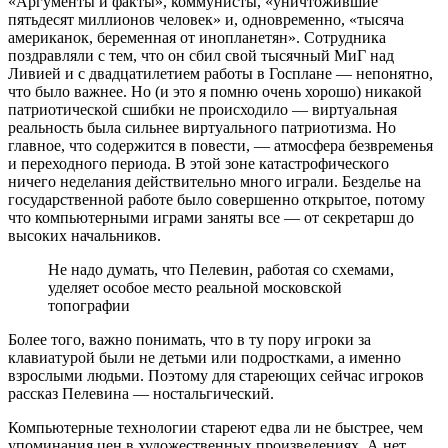
«Аргументы и факты», коммунисты, «уничтожившие
пятьдесят миллионов человек» и, одновременно, «тысяча
американок, беременная от инопланетян». Сотрудника
поздравляли с тем, что он сбил свой тысячный МиГ над
Ливией и с двадцатилетием работы в Госплане — непонятно,
что было важнее. Но (и это я помню очень хорошо) никакой
патриотической сшибки не происходило — виртуальная
реальность была сильнее виртуального патриотизма. Но
главное, что содержится в повести, — атмосфера безвременья
и переходного периода. В этой зоне катастрофического
ничего неделания действительно много играли. Безделье на
государственной работе было совершенно открытое, потому
что компьютерными играми заняты все — от секретарш до
высоких начальников.
Не надо думать, что Пелевин, работая со схемами,
уделяет особое место реальной московской
топографии
Более того, важно понимать, что в ту пору игроки за
клавиатурой были не детьми или подростками, а именно
взрослыми людьми. Поэтому для стареющих сейчас игроков
рассказ Пелевина — ностальгический.
Компьютерные технологии стареют едва ли не быстрее, чем
упоминания цен в художественных произведениях. А нет