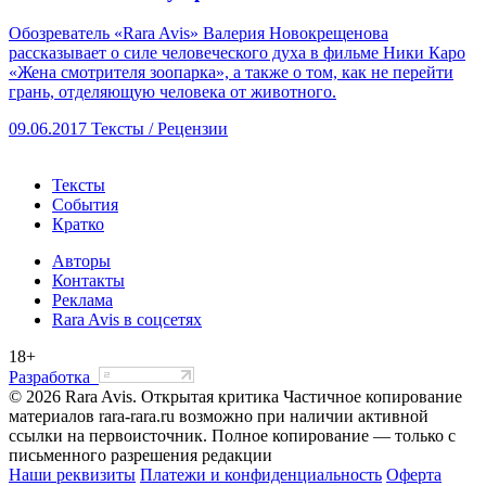
Обозреватель «Rara Avis» Валерия Новокрещенова
рассказывает о силе человеческого духа в фильме Ники Каро
«Жена смотрителя зоопарка», а также о том, как не перейти
грань, отделяющую человека от животного.
09.06.2017
Тексты /
Рецензии
Тексты
События
Кратко
Авторы
Контакты
Реклама
Rara Avis в соцсетях
18+
Разработка
© 2026 Rara Avis. Открытая критика
Частичное копирование
материалов rara-rara.ru возможно при наличии активной
ссылки на первоисточник. Полное копирование — только с
письменного разрешения редакции
Наши реквизиты
Платежи и конфиденциальность
Оферта