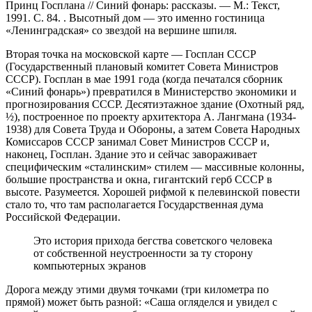
Принц Госплана // Синий фонарь: рассказы. — М.: Текст,
1991. С. 84.
. Высотный дом — это именно гостиница
«Ленинградская» со звездой на вершине шпиля.
Вторая точка на московской карте — Госплан СССР
(Государственный плановый комитет Совета Министров
СССР). Госплан в мае 1991 года (когда печатался сборник
«Синий фонарь») превратился в Министерство экономики и
прогнозирования СССР. Десятиэтажное здание (Охотный ряд,
½), построенное по проекту архитектора А. Лангмана (1934-
1938) для Совета Труда и Обороны, а затем Совета Народных
Комиссаров СССР занимал Совет Министров СССР и,
наконец, Госплан. Здание это и сейчас завораживает
специфическим «сталинским» стилем — массивные колонны,
большие пространства и окна, гигантский герб СССР в
высоте. Разумеется. Хорошей рифмой к пелевинской повести
стало то, что там располагается Государственная дума
Российской Федерации.
Это история прихода бегства советского человека
от собственной неустроенности за ту сторону
компьютерных экранов
Дорога между этими двумя точками (три километра по
прямой) может быть разной: «Саша огляделся и увидел с