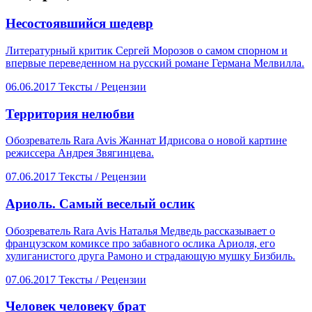
​Несостоявшийся шедевр
Литературный критик Сергей Морозов о самом спорном и
впервые переведенном на русский романе Германа Мелвилла.
06.06.2017
Тексты /
Рецензии
Территория нелюбви
Обозреватель Rara Avis Жаннат Идрисова о новой картине
режиссера Андрея Звягинцева.
07.06.2017
Тексты /
Рецензии
​Ариоль. Самый веселый ослик
Обозреватель Rara Avis Наталья Медведь рассказывает о
французском комиксе про забавного ослика Ариоля, его
хулиганистого друга Рамоно и страдающую мушку Бизбиль.
07.06.2017
Тексты /
Рецензии
​Человек человеку брат