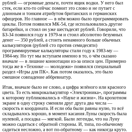
рублей — огромные деньги, почти ящик водки. У него был
стек, если кто-то сейчас помнит это слово и не путает с
длинным и тонким атрибутом британских и германских
офицеров. Но главное — в нём можно было программировать
циклы. Потом появился МК-54, где использовались другие
батарейки, и стоил он уже шестьдесят рублей. Говорили, что
БЗ-34 появился году в 1979-м и стоил абсолютно безумных
денег — 350 рублей, а стоить ненамного больше обычных
калькуляторов (рублей сто против семидесяти)
программируемые калькуляторы стали году к 1983-му —
1984-му. Но тут мы вступаем именно в то, о чём сказано
вначале — в лишние коннотации из-за описи цен. Примерно
тогда же в «Технике — молодежи» появился специальный
раздел «Игры для ПК». Как потом оказалось, это было
смешное совпадение аббревиатур.
Итак, вначале было не слово, а цифра зелёного или красного
цвета. То есть микрокалькулятор «Электроника», программы
к которому публиковались в «Науке и жизни». На крохотном
экране в одну строку сменяли друг друга два числа —
скорость и координата. И если оба были равны нулю, то всё
складывалось хорошо, в момент касания Луны скорость была
нулевой, а посадка — мягкой. Были легенды, что на Луну
можно садиться с обратной стороны. И, типа, по-обычному
садиться несложно, а вот по-обратному — как никогда круто.