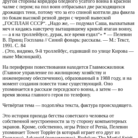
другой стороны коридора бледного усатого воина в красной
чалме с пером; на пол воин отбрасывал две расходящихся
дрожащих тени, потому что за его спиной коптили два факела
по бокам высокой резной двери с черной вывеской
„ГОСПЛАН СССР“. „Надо же, — подумал Саша, выхватывая
меч и кидаясь навстречу вытащившему кривой ятаган воину,
— а я на троллейбусе, дурак, все время ездил“»
*
— Пелевин
В. Принц Госплана // Синий фонарь: рассказы. — М.: Текст,
1991. С. 84
. (Это, видимо, 9-й троллейбус, ездивший по улице Кирова —
ныне Мясницкой).
На периферии повествования находится Главмосжилинж
(Главное управление по жилищному хозяйству и
инженерному обеспечению), образованный в 1988 году, и на
момент создания повести тоже существующий. Оно
упоминается в рассказе персидского воина, а затем — во
время звонка главного героя по телефону.
Четвёртая тема — подоплёка текста, фактура происходящего.
Это история прихода бегства советского человека от
собственной неустроенности за ту сторону компьютерных
экранов. Кроме, собственно, игры Prince of Persia, Пелевин
упоминает Tower Toppler (в который играет его друг из
Госплана), Arkanoid (повсеместно), Budokan: The Martial Spirit