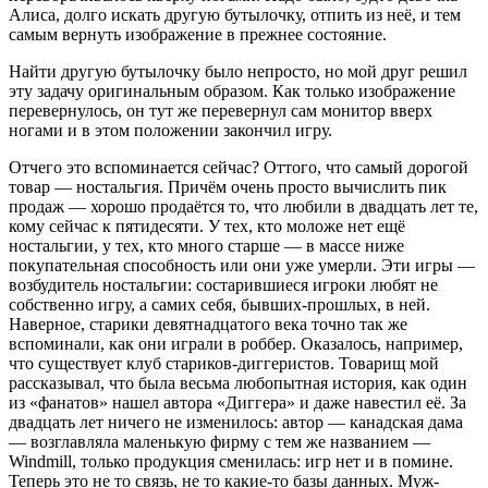
Алиса, долго искать другую бутылочку, отпить из неё, и тем
самым вернуть изображение в прежнее состояние.
Найти другую бутылочку было непросто, но мой друг решил
эту задачу оригинальным образом. Как только изображение
перевернулось, он тут же перевернул сам монитор вверх
ногами и в этом положении закончил игру.
Отчего это вспоминается сейчас? Оттого, что самый дорогой
товар — ностальгия. Причём очень просто вычислить пик
продаж — хорошо продаётся то, что любили в двадцать лет те,
кому сейчас к пятидесяти. У тех, кто моложе нет ещё
ностальгии, у тех, кто много старше — в массе ниже
покупательная способность или они уже умерли. Эти игры —
возбудитель ностальгии: состарившиеся игроки любят не
собственно игру, а самих себя, бывших-прошлых, в ней.
Наверное, старики девятнадцатого века точно так же
вспоминали, как они играли в роббер. Оказалось, например,
что существует клуб стариков-диггеристов. Товарищ мой
рассказывал, что была весьма любопытная история, как один
из «фанатов» нашел автора «Диггера» и даже навестил её. За
двадцать лет ничего не изменилось: автор — канадская дама
— возглавляла маленькую фирму с тем же названием —
Windmill, только продукция сменилась: игр нет и в помине.
Теперь это не то связь, не то какие-то базы данных. Муж-