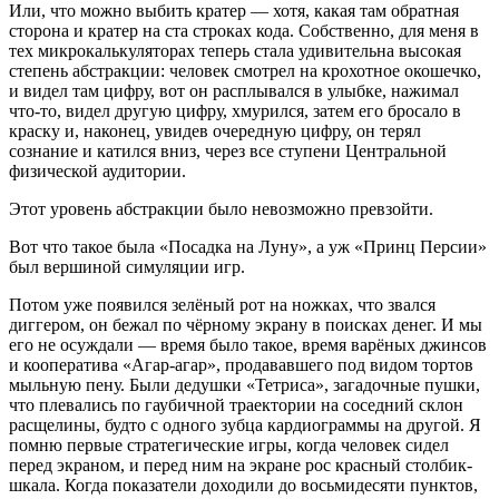
Или, что можно выбить кратер — хотя, какая там обратная
сторона и кратер на ста строках кода. Собственно, для меня в
тех микрокалькуляторах теперь стала удивительна высокая
степень абстракции: человек смотрел на крохотное окошечко,
и видел там цифру, вот он расплывался в улыбке, нажимал
что-то, видел другую цифру, хмурился, затем его бросало в
краску и, наконец, увидев очередную цифру, он терял
сознание и катился вниз, через все ступени Центральной
физической аудитории.
Этот уровень абстракции было невозможно превзойти.
Вот что такое была «Посадка на Луну», а уж «Принц Персии»
был вершиной симуляции игр.
Потом уже появился зелёный рот на ножках, что звался
диггером, он бежал по чёрному экрану в поисках денег. И мы
его не осуждали — время было такое, время варёных джинсов
и кооператива «Агар-агар», продававшего под видом тортов
мыльную пену. Были дедушки «Тетриса», загадочные пушки,
что плевались по гаубичной траектории на соседний склон
расщелины, будто с одного зубца кардиограммы на другой. Я
помню первые стратегические игры, когда человек сидел
перед экраном, и перед ним на экране рос красный столбик-
шкала. Когда показатели доходили до восьмидесяти пунктов,