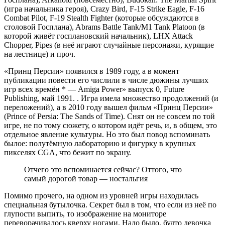
(игра начальника героя), Crazy Bird, F-15 Strike Eagle, F-16
Combat Pilot, F-19 Stealth Fighter (которые обсуждаются в
столовой Госплана), Abrams Battle Tank/M1 Tank Platoon (в
которой живёт госплановский начальник), LHX Attack
Chopper, Pipes (в неё играют случайные персонажи, курящие
на лестнице) и проч.
«Принц Персии» появился в 1989 году, а в момент
публикации повести его числили в числе дюжины лучших
игр всех времён
*
— Amiga Power» выпуск 0, Future
Publishing, май 1991.
. Игра имела множество продолжений (и
переложений), а в 2010 году вышел фильм «Принц Персии»
(Prince of Persia: The Sands of Time). Снят он не совсем по той
игре, не по тому сюжету, о котором идёт речь, и, в общем, это
отдельное явление культуры. Но это был повод вспоминать
былое: полутёмную лабораторию и фигурку в крупных
пикселях CGA, что бежит по экрану.
Отчего это вспоминается сейчас? Оттого, что
самый дорогой товар — ностальгия
Помимо прочего, на одном из уровней игры находилась
специальная бутылочка. Секрет был в том, что если из неё по
глупости выпить, то изображение на мониторе
переворачивалось кверху ногами. Надо было, будто девочка