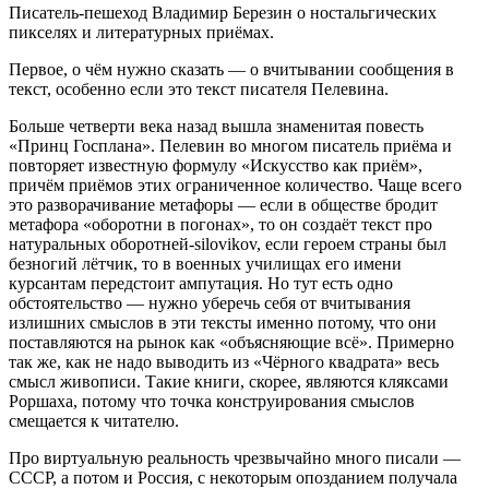
Писатель-пешеход Владимир Березин о ностальгических
пикселях и литературных приёмах.
Первое, о чём нужно сказать — о вчитывании сообщения в
текст, особенно если это текст писателя Пелевина.
Больше четверти века назад вышла знаменитая повесть
«Принц Госплана». Пелевин во многом писатель приёма и
повторяет известную формулу «Искусство как приём»,
причём приёмов этих ограниченное количество. Чаще всего
это разворачивание метафоры — если в обществе бродит
метафора «оборотни в погонах», то он создаёт текст про
натуральных оборотней-silovikov, если героем страны был
безногий лётчик, то в военных училищах его имени
курсантам передстоит ампутация. Но тут есть одно
обстоятельство — нужно уберечь себя от вчитывания
излишних смыслов в эти тексты именно потому, что они
поставляются на рынок как «объясняющие всё». Примерно
так же, как не надо выводить из «Чёрного квадрата» весь
смысл живописи. Такие книги, скорее, являются кляксами
Роршаха, потому что точка конструирования смыслов
смещается к читателю.
Про виртуальную реальность чрезвычайно много писали —
СССР, а потом и Россия, с некоторым опозданием получала