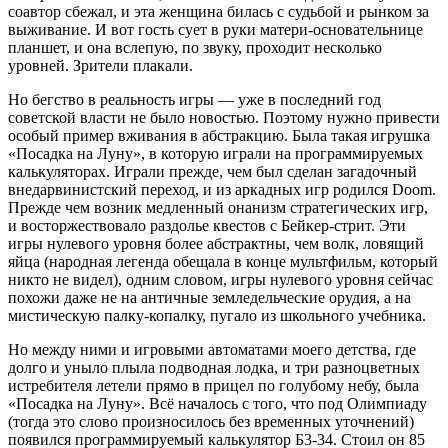
соавтор сбежал, и эта женщина билась с судьбой и рынком за
выживание. И вот гость сует в руки матери-основательнице
планшет, и она вслепую, по звуку, проходит несколько
уровней. Зрители плакали.
Но бегство в реальность игры — уже в последний год
советской власти не было новостью. Поэтому нужно привести
особый пример вживания в абстракцию. Была такая игрушка
«Посадка на Луну», в которую играли на программируемых
калькуляторах. Играли прежде, чем был сделан загадочный
внедарвинистский переход, и из аркадных игр родился Doom.
Прежде чем возник медленный онанизм стратегических игр,
и восторжествовало раздолье квестов с Бейкер-стрит. Эти
игры нулевого уровня более абстрактны, чем волк, ловящий
яйца (народная легенда обещала в конце мультфильм, который
никто не видел), одним словом, игры нулевого уровня сейчас
похожи даже не на античные земледельческие орудия, а на
мистическую палку-копалку, пугало из школьного учебника.
Но между ними и игровыми автоматами моего детства, где
долго и уныло плыла подводная лодка, и три разноцветных
истребителя летели прямо в прицел по голубому небу, была
«Посадка на Луну». Всё началось с того, что под Олимпиаду
(тогда это слово произносилось без временных уточнений)
появился программируемый калькулятор Б3-34. Стоил он 85