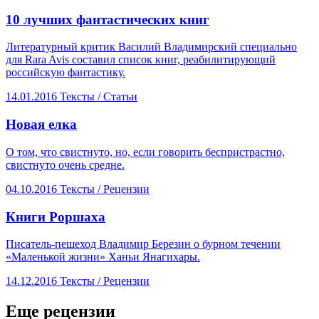
​10 лучших фантастических книг
Литературный критик Василий Владимирский специально
для Rara Avis составил список книг, реабилитирующий
российскую фантастику.
14.01.2016
Тексты /
Статьи
​Новая елка
О том, что свистнуто, но, если говорить беспристрастно,
свистнуто очень средне.
04.10.2016
Тексты /
Рецензии
​Книги Роршаха
Писатель-пешеход Владимир Березин о бурном течении
«Маленькой жизни» Ханьи Янагихары.
14.12.2016
Тексты /
Рецензии
Еще рецензии