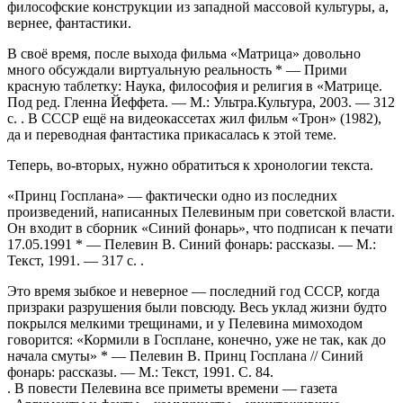
философские конструкции из западной массовой культуры, а,
вернее, фантастики.
В своё время, после выхода фильма «Матрица» довольно
много обсуждали виртуальную реальность
*
— Прими
красную таблетку: Наука, философия и религия в «Матрице.
Под ред. Гленна Йеффета. — М.: Ультра.Культура, 2003. — 312
с.
. В СССР ещё на видеокассетах жил фильм «Трон» (1982),
да и переводная фантастика прикасалась к этой теме.
Теперь, во-вторых, нужно обратиться к хронологии текста.
«Принц Госплана» — фактически одно из последних
произведений, написанных Пелевиным при советской власти.
Он входит в сборник «Синий фонарь», что подписан к печати
17.05.1991
*
— Пелевин В. Синий фонарь: рассказы. — М.:
Текст, 1991. — 317 с.
.
Это время зыбкое и неверное — последний год СССР, когда
призраки разрушения были повсюду. Весь уклад жизни будто
покрылся мелкими трещинами, и у Пелевина мимоходом
говорится: «Кормили в Госплане, конечно, уже не так, как до
начала смуты»
*
— Пелевин В. Принц Госплана // Синий
фонарь: рассказы. — М.: Текст, 1991. С. 84.
. В повести Пелевина все приметы времени — газета