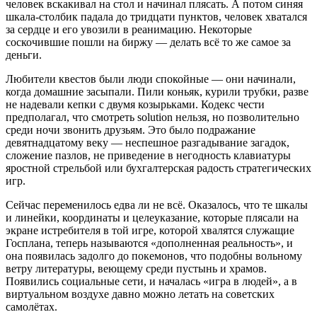
человек вскакивал на стол и начинал плясать. А потом синяя
шкала-столбик падала до тридцати пунктов, человек хватался
за сердце и его увозили в реанимацию. Некоторые
соскочившие пошли на биржу — делать всё то же самое за
деньги.
Любители квестов были люди спокойные — они начинали,
когда домашние засыпали. Пили коньяк, курили трубки, разве
не надевали кепки с двумя козырьками. Кодекс чести
предполагал, что смотреть solution нельзя, но позволительно
среди ночи звонить друзьям. Это было подражание
девятнадцатому веку — неспешное разгадывание загадок,
сложение пазлов, не приведение в негодность клавиатуры
яростной стрельбой или бухгалтерская радость стратегических
игр.
Сейчас переменилось едва ли не всё. Оказалось, что те шкалы
и линейки, координаты и целеуказание, которые плясали на
экране истребителя в той игре, которой хвалятся служащие
Госплана, теперь называются «дополненная реальность», и
она появилась задолго до покемонов, что подобны вольному
ветру литературы, веющему среди пустынь и храмов.
Появились социальные сети, и началась «игра в людей», а в
виртуальном воздухе давно можно летать на советских
самолётах.