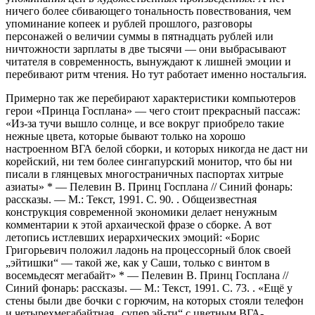
ничего более сбивающего тональность повествования, чем
упоминание копеек и рублей прошлого, разговоры
персонажей о величии суммы в пятнадцать рублей или
ничтожности зарплаты в две тысячи — они выбрасывают
читателя в современность, вынуждают к лишней эмоции и
перебивают ритм чтения. Но тут работает именно ностальгия.
Примерно так же перебирают характеристики компьютеров
герои «Принца Госплана» — чего стоит прекрасный пассаж:
«Из-за тучи вышло солнце, и все вокруг приобрело такие
нежные цвета, которые бывают только на хорошо
настроенном ВГА белой сборки, и которых никогда не даст ни
корейский, ни тем более сингапурский монитор, что бы ни
писали в глянцевых многостраничных паспортах хитрые
азиаты»
*
— Пелевин В. Принц Госплана // Синий фонарь:
рассказы. — М.: Текст, 1991. С. 90.
. Общеизвестная
конструкция современной экономики делает ненужным
комментарии к этой архаической фразе о сборке. А вот
летопись истлевших иерархических эмоций: «Борис
Григорьевич положил ладонь на процессорный блок своей
„эйтишки“ — такой же, как у Саши, только с винтом в
восемьдесят мегабайт»
*
— Пелевин В. Принц Госплана //
Синий фонарь: рассказы. — М.: Текст, 1991. С. 73.
. «Ещё у
стены были две бочки с горючим, на которых стояли телефон
и четырехмегабайтная „супер эй-ти“ с цветным ВГА-