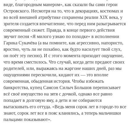
виде, благородным манером», как сказали бы сами герои
Островского. Несмотря на то, что в декорациях, костюмах и
во всей внешней атрибутике сохранены реалии XIX века, у
зрителя создается впечатление, что перед ним разыгрывается
современный сюжет. Правда, в конце первого действия
звучит песня «Я милого узнаю по походке» в исполнении
Гарика Сукачёва (а вы помните, как агрессивно, напористо,
яростно, чуть ли не похабно, как будто насилует твой слух,
он поёт эту песню). И с этого момента приходит ощущение,
что время сместилось. Что случай, когда дети предают своих
родителей, или, выражаясь на жаргоне наших дней, раз мы
ощущениями перескочили, кидают их — это вполне
современная, обыденная история. Чтобы избежать
банкротства, купец Самсон Силыч Большов переписывает
всё своё имущество на зятя с дочкой, однако все равно
попадает в долговую яму, а дети и не собираются
вытаскивать его оттуда. «Ведь меня сорок лет в городе-то все
знают, сорок лет все в пояс кланялись, а теперь мальчишки
пальцами показывают».