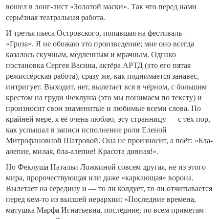
вошел в лонг-лист «Золотой маски». Так что перед нами
серьёзная театральная работа.
И третья пьеса Островского, попавшая на фестиваль —
«Гроза». Я не обожаю это произведение; мне оно всегда
казалось скучным, медленным и мрачным. Однако
постановка Сергея Васина, актёра АРТД (это его пятая
режиссёрская работа), сразу же, как поднимается занавес,
интригует. Выходит, нет, вылетает вся в чёрном, с большим
крестом на груди Феклуша (это мы понимаем по тексту) и
произносит свои знаменитые и любимые всеми слова. По
крайней мере, я её очень люблю, эту странницу — с тех пор,
как услышал в записи исполнение роли Еленой
Митрофановной Шатровой. Она не произносит, а поёт: «Бла-
алепие, милая, бла-алепие! Красота дивная!».
Но Феклуша Натальи Ложкиной совсем другая, не из этого
мира, пророчествующая или даже «каркающая» ворона.
Вылетает на середину и — то ли колдует, то ли отчитывается
перед кем-то из высшей иерархии: «Последние времена,
матушка Марфа Игнатьевна, последние, по всем приметам