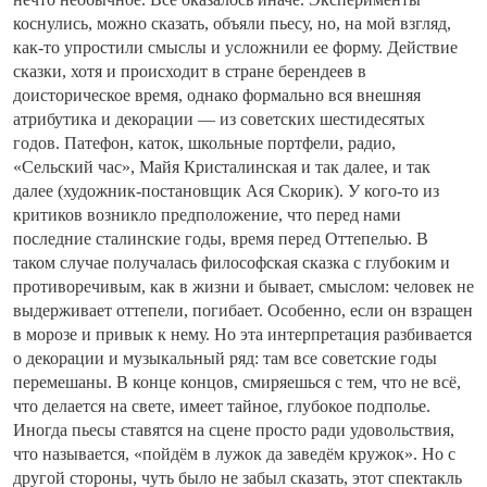
коснулись, можно сказать, объяли пьесу, но, на мой взгляд,
как-то упростили смыслы и усложнили ее форму. Действие
сказки, хотя и происходит в стране берендеев в
доисторическое время, однако формально вся внешняя
атрибутика и декорации — из советских шестидесятых
годов. Патефон, каток, школьные портфели, радио,
«Сельский час», Майя Кристалинская и так далее, и так
далее (художник-постановщик Ася Скорик). У кого-то из
критиков возникло предположение, что перед нами
последние сталинские годы, время перед Оттепелью. В
таком случае получалась философская сказка с глубоким и
противоречивым, как в жизни и бывает, смыслом: человек не
выдерживает оттепели, погибает. Особенно, если он взращен
в морозе и привык к нему. Но эта интерпретация разбивается
о декорации и музыкальный ряд: там все советские годы
перемешаны. В конце концов, смиряешься с тем, что не всё,
что делается на свете, имеет тайное, глубокое подполье.
Иногда пьесы ставятся на сцене просто ради удовольствия,
что называется, «пойдём в лужок да заведём кружок». Но с
другой стороны, чуть было не забыл сказать, этот спектакль