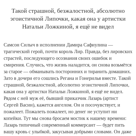
Такой страшной, безжалостной, абсолютно
эгоистичной Липочки, какая она у артистки
Натальи Ложкиной, я ещё не видел
Самсон Силыч в исполнении Дамира Сафиулина —
трагический герой, почти король Лир. Правда, без лировских
страстей, последующего осознания своих ошибок и
смирения. Случись, что жизнь наладится, он снова возьмётся
за старое — обманывать посторонних и тиранить домашних.
Зато в дочери его сошлись Регана и Гонерилья вместе. Такой
страшной, безжалостной, абсолютно эгоистичной Липочки,
какая она у артистки Натальи Ложкиной, я ещё не видел.
Рядом с ней муж её, бывший приказчик Лазарь (артист
Сергей Васин), кажется ангелом. Он и посочувствует, и
пожалеет. Пожалеть пожалеет, но денег не уступит ни
копейки. Тут мы снова бросаем мостик к нашему времени:
Лазарь типичный современный коммерсант — будет пить
вашу кровь с улыбкой, закусывая добрыми словами. Он даже