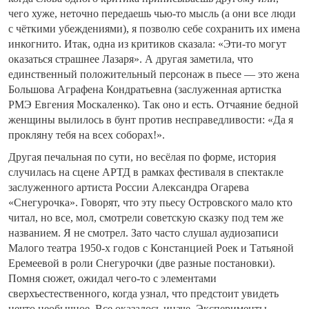
чего хуже, неточно передаешь чью-то мысль (а они все люди
с чёткими убеждениями), я позволю себе сохранить их имена
инкогнито. Итак, одна из критиков сказала: «Эти-то могут
оказаться страшнее Лазаря». А другая заметила, что
единственный положительный персонаж в пьесе — это жена
Большова Аграфена Кондратьевна (заслуженная артистка
РМЭ Евгения Москаленко). Так оно и есть. Отчаяние бедной
женщины вылилось в бунт против несправедливости: «Да я
прокляну тебя на всех соборах!».
Другая печальная по сути, но весёлая по форме, история
случилась на сцене АРТД в рамках фестиваля в спектакле
заслуженного артиста России Александра Огарева
«Снегурочка». Говорят, что эту пьесу Островского мало кто
читал, но все, мол, смотрели советскую сказку под тем же
названием. Я не смотрел. Зато часто слушал аудиозаписи
Малого театра 1950-х годов с Констанцией Роек и Татьяной
Еремеевой в роли Снегурочки (две разные постановки).
Помня сюжет, ожидал чего-то с элементами
сверхъестественного, когда узнал, что предстоит увидеть
нечто необычное. Все оказалось иначе. Эксперименты