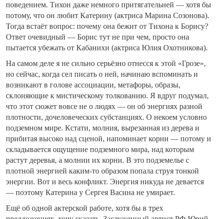
поведением. Тихон даже немного притягательней — хотя бы
потому, что он любит Катерину (актриса Марина Созонова).
Тогда встаёт вопрос: почему она бежит от Тихона к Борису?
Ответ очевидный — Борис тут не при чем, просто она
пытается убежать от Кабанихи (актриса Юлия Охотникова).
На самом деле я не сильно серьёзно отнесся к этой «Грозе»,
но сейчас, когда сел писать о ней, начинаю вспоминать и
возникают в голове ассоциации, метафоры, образы,
склоняющие к мистическому толкованию. Я вдруг подумал,
что этот сюжет вовсе не о людях — он об энергиях разной
плотности, дочеловеческих субстанциях. О некоем условно
подземном мире. Кстати, молния, вырезанная из дерева и
прибитая высоко над сценой, напоминает корни — потому и
складывается ощущение подземного мира, над которым
растут деревья, а молнии их корни. В это подземелье с
плотной энергией каким-то образом попала струя тонкой
энергии. Вот и весь конфликт. Энергия никуда не девается
— поэтому Катерина у Сергея Васина не умирает.
Ещё об одной актерской работе, хотя бы в трех
предложениях, хочу сказать. Заслуженный артист РФ Юрий