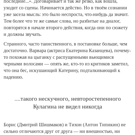
последние...». Договаривает и так же резко, как вошла,
уходит со сцены. Начинается действо. Но в твоём сознании
уже засела мысль: это было неспроста, что-нибудь да значит.
Тем более что те же самые слова, но разбитые на диалог,
повторятся в начале второго действия, когда они по сюжету
и должны звучать.
Странного, часто таинственного, в постановке больше, чем
достаточно. Варвара (актриса Екатерина Казанцева), почему-
то похожая на цыганку с распущенными вьющимися
черными волосами — опять же, кто-то из критиков заметил,
что она бес, искушающий Катерину, подталкивающий к
падению.
....такого нескучного, невторостепенного
Кулагина не видел никогда
Борис (Дмитрий Шишмаков) и Тихон (Антон Типикин) не
сильно отличаются друг от друга — ни внешностью, ни