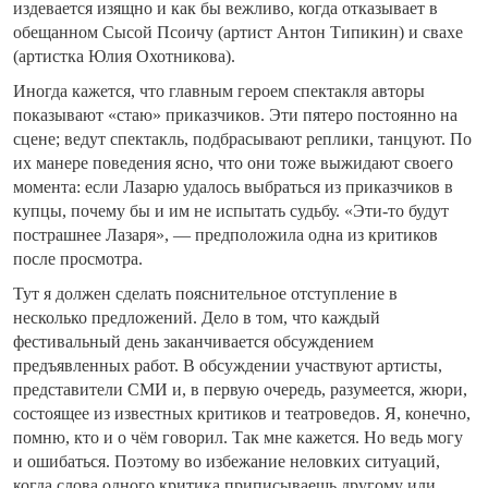
издевается изящно и как бы вежливо, когда отказывает в
обещанном Сысой Псоичу (артист Антон Типикин) и свахе
(артистка Юлия Охотникова).
Иногда кажется, что главным героем спектакля авторы
показывают «стаю» приказчиков. Эти пятеро постоянно на
сцене; ведут спектакль, подбрасывают реплики, танцуют. По
их манере поведения ясно, что они тоже выжидают своего
момента: если Лазарю удалось выбраться из приказчиков в
купцы, почему бы и им не испытать судьбу. «Эти-то будут
пострашнее Лазаря», — предположила одна из критиков
после просмотра.
Тут я должен сделать пояснительное отступление в
несколько предложений. Дело в том, что каждый
фестивальный день заканчивается обсуждением
предъявленных работ. В обсуждении участвуют артисты,
представители СМИ и, в первую очередь, разумеется, жюри,
состоящее из известных критиков и театроведов. Я, конечно,
помню, кто и о чём говорил. Так мне кажется. Но ведь могу
и ошибаться. Поэтому во избежание неловких ситуаций,
когда слова одного критика приписываешь другому или,