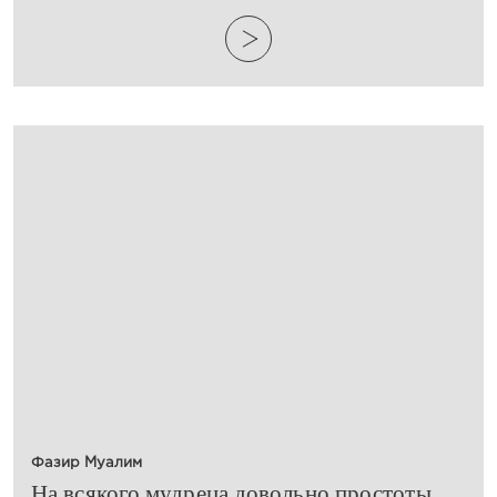
Фазир Муалим
​На всякого мудреца довольно простоты