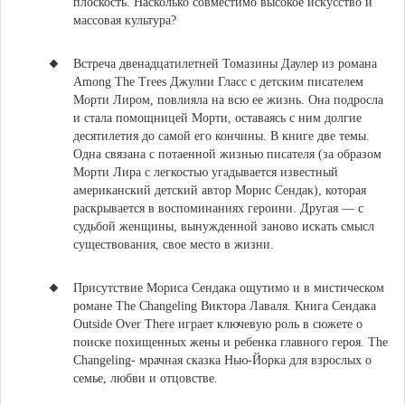
плоскость. Насколько совместимо высокое искусство и
массовая культура?
Встреча двенадцатилетней Томазины Даулер из романа
Among The Trees Джулии Гласс с детским писателем
Морти Лиром, повлияла на всю ее жизнь.
Она подросла
и стала помощницей Морти, оставаясь с ним долгие
десятилетия до самой его кончины. В книге две темы.
Одна связана с потаенной жизнью писателя (за образом
Морти Лира с легкостью угадывается известный
американский детский автор Морис Сендак), которая
раскрывается в воспоминаниях героини. Другая — c
судьбой женщины, вынужденной заново искать смысл
существования, свое место в жизни.
Присутствие Мориса Сендака ощутимо и в мистическом
романе The Changeling Виктора Лаваля.
Книга Сендака
Outside Over There играет ключевую роль в сюжете о
поиске похищенных жены и ребенка главного героя. The
Changeling- мрачная сказка Нью-Йорка для взрослых о
семье, любви и отцовстве.