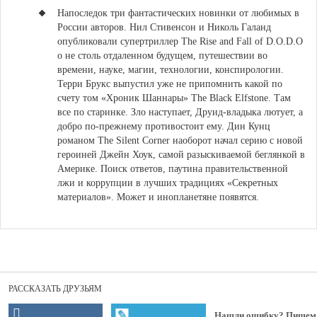
Напоследок три фантастических новинки от любимых в
России авторов.
Нил Стивенсон и Николь Галанд
опубликовали супертриллер The Rise and Fall of D.O.D.O
о не столь отдаленном будущем, путешествии во
времени, науке, магии, технологии, конспирологии.
Терри Брукс выпустил уже не припомнить какой по
счету том «Хроник Шаннары» The Black Elfstone
. Там
все по старинке. Зло наступает, Друид-владыка лютует, а
добро по-прежнему противостоит ему.
Дин Кунц
романом The Silent Corner наоборот начал серию с новой
героиней Джейн Хоук
, самой разыскиваемой беглянкой в
Америке. Поиск ответов, паутина правительственной
лжи и коррупции в лучших традициях «Секретных
материалов». Может и инопланетяне появятся.
РАССКАЗАТЬ ДРУЗЬЯМ
Нашли ошибку? Пишем