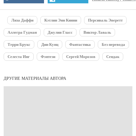
Лиза Даффи
Кэтлин Энн Кинни
Персиваль Эверетт
Аллегра Гудман
Джулия Гласс
Виктор Лаваль
Терри Брукс
Дин Кунц
Фантастика
Без перевода
Селеста Инг
Фэнтези
Сергей Морозов
Сендак
ДРУГИЕ МАТЕРИАЛЫ АВТОРА