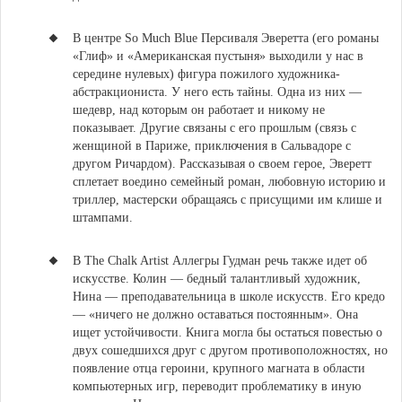
В центре So Much Blue Персиваля Эверетта (его романы
«Глиф» и «Американская пустыня» выходили у нас в
середине нулевых) фигура пожилого художника-
абстракциониста.
У него есть тайны. Одна из них —
шедевр, над которым он работает и никому не
показывает. Другие связаны с его прошлым (связь с
женщиной в Париже, приключения в Сальвадоре с
другом Ричардом). Рассказывая о своем герое, Эверетт
сплетает воедино семейный роман, любовную историю и
триллер, мастерски обращаясь с присущими им клише и
штампами.
В The Chalk Artist Аллегры Гудман речь также идет об
искусстве.
Колин — бедный талантливый художник,
Нина — преподавательница в школе искусств. Его кредо
— «ничего не должно оставаться постоянным». Она
ищет устойчивости. Книга могла бы остаться повестью о
двух сошедшихся друг с другом противоположностях, но
появление отца героини, крупного магната в области
компьютерных игр, переводит проблематику в иную