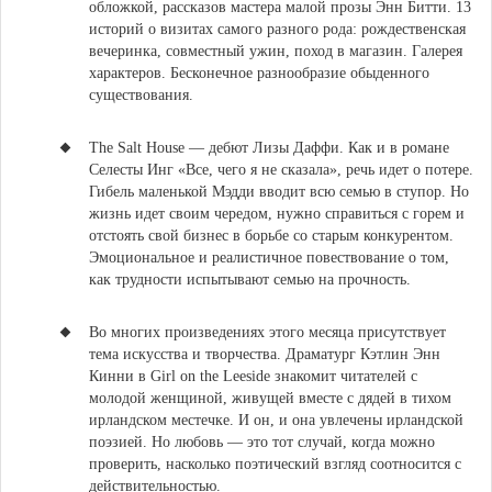
обложкой, рассказов мастера малой прозы Энн Битти.
13
историй о визитах самого разного рода: рождественская
вечеринка, совместный ужин, поход в магазин. Галерея
характеров. Бесконечное разнообразие обыденного
существования.
The Salt House — дебют Лизы Даффи. Как и в романе
Селесты Инг «Все, чего я не сказала», речь идет о потере.
Гибель маленькой Мэдди вводит всю семью в ступор. Но
жизнь идет своим чередом, нужно справиться с горем и
отстоять свой бизнес в борьбе со старым конкурентом.
Эмоциональное и реалистичное повествование о том,
как трудности испытывают семью на прочность.
Во многих произведениях этого месяца присутствует
тема искусства и творчества.
Драматург Кэтлин Энн
Кинни в Girl on the Leeside знакомит читателей с
молодой женщиной, живущей вместе с дядей в тихом
ирландском местечке
. И он, и она увлечены ирландской
поэзией. Но любовь — это тот случай, когда можно
проверить, насколько поэтический взгляд соотносится с
действительностью.