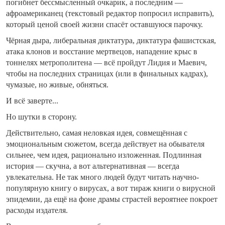
погибнет бессмысленный очкарик, а последним —
афроамериканец (текстовый редактор попросил исправить),
который ценой своей жизни спасёт оставшуюся парочку.
Чёрная дыра, либеральная диктатура, диктатура фашистская,
атака клонов и восстание мертвецов, нападение крыс в
тоннелях метрополитена — всё пройдут Лидия и Маевич,
чтобы на последних страницах (или в финальных кадрах),
чумазые, но живые, обняться.
И всё заверте...
Но шутки в сторону.
Действительно, самая неловкая идея, совмещённая с
эмоциональным сюжетом, всегда действует на обывателя
сильнее, чем идея, рационально изложенная. Подлинная
история — скучна, а вот альтернативная — всегда
увлекательна. Не так много людей будут читать научно-
популярную книгу о вирусах, а вот тираж книги о вирусной
эпидемии, да ещё на фоне драмы страстей вероятнее покроет
расходы издателя.