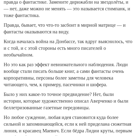
правда о фантастике. Замените дирижабли на звездолёты, и
— нет, даже можно не менять — это называется стимпанк, и
тоже фантастика.
Правда, бывает, что что-то засбоит в мирной матрице — и
фантасты оказываются на виду.
Когда началась война на Донбассе, так вдруг выяснилось, что
и с той, и с этой стороны есть много писателей о
необычайном.
Но это как раз эффект невнимательного наблюдения. Люди
вообще стали писать больше книг, а сами фантасты очень
корпоративны, персоны более заметны для человека
читающего, чем, к примеру, пасечники и шофер
а
.
Было у них какое-то точное предвидение? Нет, были
истории, которые художественно описал Аверченко и были
беллетризованные газетные передовицы.
Но любое суждение, любая идея становится куда более
сильной и запоминающейся, если к ней приделана сюжетная
линия, и красавец Маевич. Если бёдра Лидии круты, первым