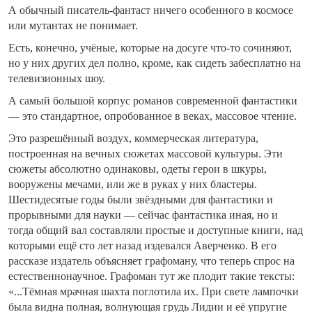
А обычный писатель-фантаст ничего особенного в космосе
или мутантах не понимает.
Есть, конечно, учёные, которые на досуге что-то сочиняют,
но у них других дел полно, кроме, как сидеть забесплатно на
телевизионных шоу.
А самый большой корпус романов современной фантастики
— это стандартное, опробованное в веках, массовое чтение.
Это разрешённый воздух, коммерческая литература,
построенная на вечных сюжетах массовой культуры. Эти
сюжеты абсолютно одинаковы, одеты герои в шкуры,
вооружены мечами, или же в руках у них бластеры.
Шестидесятые годы были звёздными для фантастики и
прорывными для науки — сейчас фантастика иная, но и
тогда общий вал составляли простые и доступные книги, над
которыми ещё сто лет назад издевался Аверченко. В его
рассказе издатель объясняет графоману, что теперь спрос на
естественнонаучное. Графоман тут же плодит такие тексты:
«...Тёмная мрачная шахта поглотила их. При свете лампочки
была видна полная, волнующая грудь Лидии и её упругие