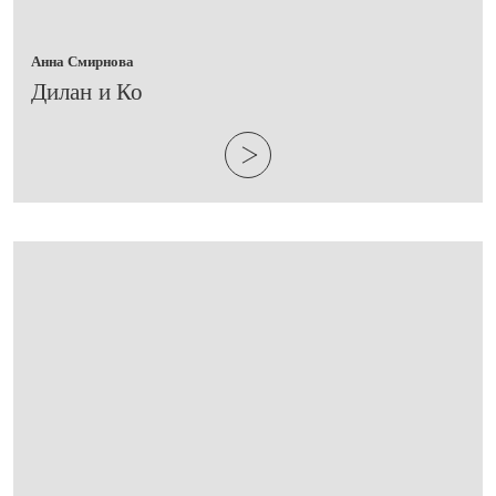
Анна Смирнова
​Дилан и Ко