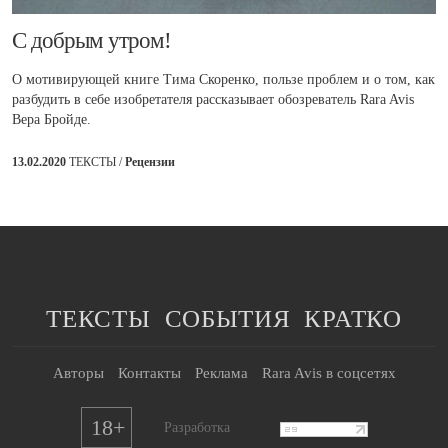
​С добрым утром!
О мотивирующей книге Тима Скоренко, пользе проблем и о том, как
разбудить в себе изобретателя рассказывает обозреватель Rara Avis
Вера Бройде.
13.02.2020
ТЕКСТЫ /
Рецензии
ТЕКСТЫ
СОБЫТИЯ
КРАТКО
Авторы
Контакты
Реклама
Rara Avis в соцсетях
18+
Разработка