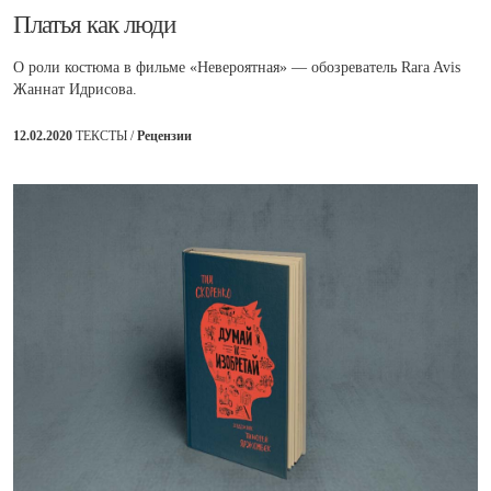
​Платья как люди
О роли костюма в фильме «Невероятная» — обозреватель Rara Avis
Жаннат Идрисова.
12.02.2020
ТЕКСТЫ /
Рецензии