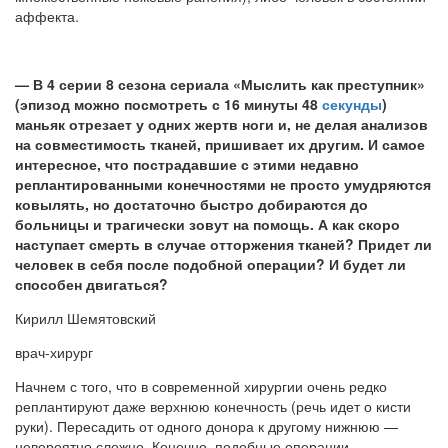
аффекта.
—
В 4 серии 8 сезона сериала «Мыслить как преступник»
(эпизод можно посмотреть с 16 минуты 48
секунды
)
маньяк отрезает у одних жертв ноги и, не делая анализов
на совместимость тканей, пришивает их другим. И самое
интересное, что пострадавшие с этими недавно
реплантированными конечностями не просто умудряются
ковылять, но достаточно быстро добираются до
больницы и трагически зовут на помощь. А как скоро
наступает смерть в случае отторжения тканей? Придет ли
человек в себя после подобной операции? И будет ли
способен двигаться?
Кирилл Шемятовский
врач-хирург
Начнем с того, что в современной хирургии очень редко
реплантируют даже верхнюю конечность (речь идет о кисти
руки). Пересадить от одного донора к другому нижнюю —
невероятно сложно. Конечно, подобные операции