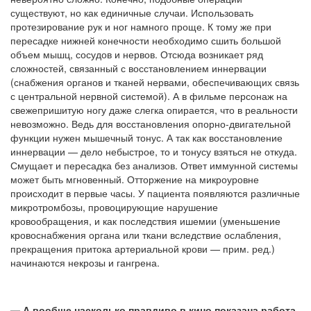
существуют, но как единичные случаи. Использовать
протезирование рук и ног намного проще. К тому же при
пересадке нижней конечности необходимо сшить большой
объем мышц, сосудов и нервов. Отсюда возникает ряд
сложностей, связанный с восстановлением иннервации
(снабжения органов и тканей нервами, обеспечивающих связь
с центральной нервной системой). А в фильме персонаж на
свежепришитую ногу даже слегка опирается, что в реальности
невозможно. Ведь для восстановления опорно-двигательной
функции нужен мышечный тонус. А так как восстановление
иннервации — дело небыстрое, то и тонусу взяться не откуда.
Смущает и пересадка без анализов. Ответ иммунной системы
может быть мгновенный. Отторжение на микроуровне
происходит в первые часы. У пациента появляются различные
микротромбозы, провоцирующие нарушение
кровообращения, и как последствия ишемии (уменьшение
кровоснабжения органа или ткани вследствие ослабления,
прекращения притока артериальной крови — прим. ред.)
начинаются некрозы и гангрена.
— А вообще насколько правдиво в кино показана работа