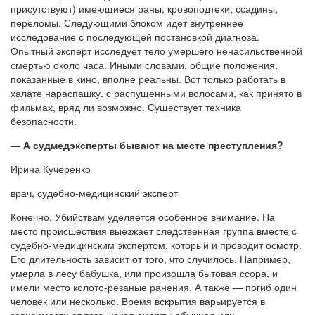
присутствуют) имеющиеся раны, кровоподтеки, ссадины,
переломы. Следующими блоком идет внутреннее
исследование с последующей постановкой диагноза.
Опытный эксперт исследует тело умершего ненасильственной
смертью около часа. Иными словами, общие положения,
показанные в кино, вполне реальны. Вот только работать в
халате нараспашку, с распущенными волосами, как принято в
фильмах, вряд ли возможно. Существует техника
безопасности.
— А судмедэксперты бывают на месте преступления?
Ирина Кучеренко
врач, судебно-медицинский эксперт
Конечно. Убийствам уделяется особенное внимание. На
место происшествия выезжает следственная группа вместе с
судебно-медицинским экспертом, который и проводит осмотр.
Его длительность зависит от того, что случилось. Например,
умерла в лесу бабушка, или произошла бытовая ссора, и
имели место колото-резаные ранения. А также — погиб один
человек или несколько. Время вскрытия варьируется в
зависимости от того, какая смерть: обычная или