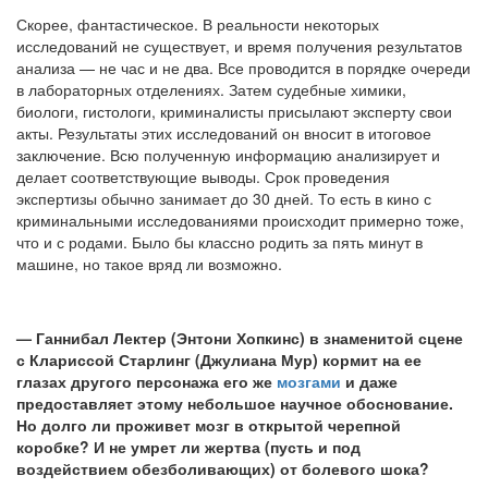
Скорее, фантастическое. В реальности некоторых
исследований не существует, и время получения результатов
анализа — не час и не два. Все проводится в порядке очереди
в лабораторных отделениях. Затем судебные химики,
биологи, гистологи, криминалисты присылают эксперту свои
акты. Результаты этих исследований он вносит в итоговое
заключение. Всю полученную информацию анализирует и
делает соответствующие выводы. Срок проведения
экспертизы обычно занимает до 30 дней. То есть в кино с
криминальными исследованиями происходит примерно тоже,
что и с родами. Было бы классно родить за пять минут в
машине, но такое вряд ли возможно.
— Ганнибал Лектер (Энтони Хопкинс) в знаменитой сцене
с Клариссой Старлинг (Джулиана Мур) кормит на ее
глазах другого персонажа его же
мозгами
и даже
предоставляет этому небольшое научное обоснование.
Но долго ли проживет мозг в открытой черепной
коробке? И не умрет ли жертва (пусть и под
воздействием обезболивающих) от болевого шока?