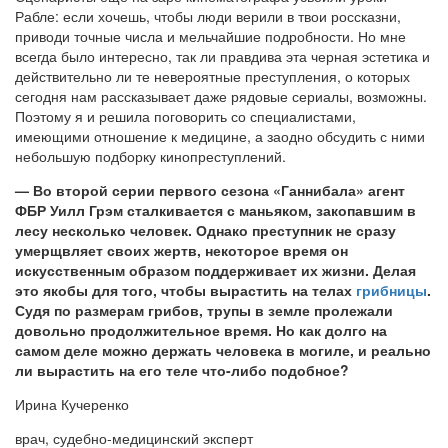
Рабле: если хочешь, чтобы люди верили в твои россказни,
приводи точные числа и мельчайшие подробности. Но мне
всегда было интересно, так ли правдива эта черная эстетика и
действительно ли те невероятные преступления, о которых
сегодня нам рассказывает даже рядовые сериалы, возможны.
Поэтому я и решила поговорить со специалистами,
имеющими отношение к медицине, а заодно обсудить с ними
небольшую подборку кинопреступлений.
— Во второй серии первого сезона «Ганнибала» агент
ФБР Уилл Грэм сталкивается с маньяком, закопавшим в
лесу несколько человек. Однако преступник не сразу
умерщвляет своих жертв, некоторое время он
искусственным образом поддерживает их жизни. Делая
это якобы для того, чтобы вырастить на телах
грибницы
.
Судя по размерам грибов, трупы в земле пролежали
довольно продолжительное время. Но как долго на
самом деле можно держать человека в могиле, и реально
ли вырастить на его теле что-либо подобное?
Ирина Кучеренко
врач, судебно-медицинский эксперт