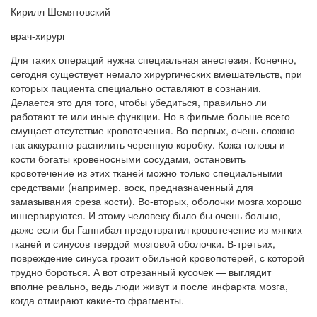
Кирилл Шемятовский
врач-хирург
Для таких операций нужна специальная анестезия. Конечно,
сегодня существует немало хирургических вмешательств, при
которых пациента специально оставляют в сознании.
Делается это для того, чтобы убедиться, правильно ли
работают те или иные функции. Но в фильме больше всего
смущает отсутствие кровотечения. Во-первых, очень сложно
так аккуратно распилить черепную коробку. Кожа головы и
кости богаты кровеносными сосудами, остановить
кровотечение из этих тканей можно только специальными
средствами (например, воск, предназначенный для
замазывания среза кости). Во-вторых, оболочки мозга хорошо
иннервируются. И этому человеку было бы очень больно,
даже если бы Ганнибал предотвратил кровотечение из мягких
тканей и синусов твердой мозговой оболочки. В-третьих,
повреждение синуса грозит обильной кровопотерей, с которой
трудно бороться. А вот отрезанный кусочек — выглядит
вполне реально, ведь люди живут и после инфаркта мозга,
когда отмирают какие-то фрагменты.