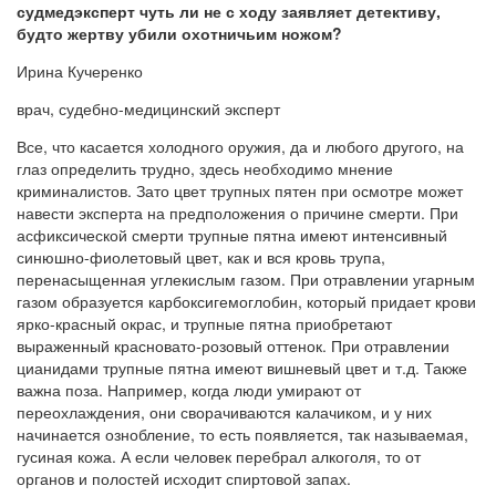
судмедэксперт чуть ли не с ходу заявляет детективу,
будто жертву убили охотничьим ножом?
Ирина Кучеренко
врач, судебно-медицинский эксперт
Все, что касается холодного оружия, да и любого другого, на
глаз определить трудно, здесь необходимо мнение
криминалистов. Зато цвет трупных пятен при осмотре может
навести эксперта на предположения о причине смерти. При
асфиксической смерти трупные пятна имеют интенсивный
синюшно-фиолетовый цвет, как и вся кровь трупа,
перенасыщенная углекислым газом. При отравлении угарным
газом образуется карбоксигемоглобин, который придает крови
ярко-красный окрас, и трупные пятна приобретают
выраженный красновато-розовый оттенок. При отравлении
цианидами трупные пятна имеют вишневый цвет и т.д. Также
важна поза. Например, когда люди умирают от
переохлаждения, они сворачиваются калачиком, и у них
начинается ознобление, то есть появляется, так называемая,
гусиная кожа. А если человек перебрал алкоголя, то от
органов и полостей исходит спиртовой запах.