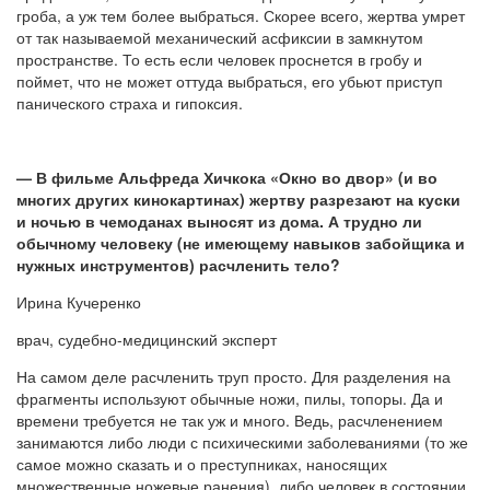
гроба, а уж тем более выбраться. Скорее всего, жертва умрет
от так называемой механический асфиксии в замкнутом
пространстве. То есть если человек проснется в гробу и
поймет, что не может оттуда выбраться, его убьют приступ
панического страха и гипоксия.
— В фильме Альфреда Хичкока «Окно во двор» (и во
многих других кинокартинах) жертву разрезают на куски
и ночью в чемоданах выносят из дома. А трудно ли
обычному человеку (не имеющему навыков забойщика и
нужных инструментов) расчленить тело?
Ирина Кучеренко
врач, судебно-медицинский эксперт
На самом деле расчленить труп просто. Для разделения на
фрагменты используют обычные ножи, пилы, топоры. Да и
времени требуется не так уж и много. Ведь, расчленением
занимаются либо люди с психическими заболеваниями (то же
самое можно сказать и о преступниках, наносящих
множественные ножевые ранения), либо человек в состоянии