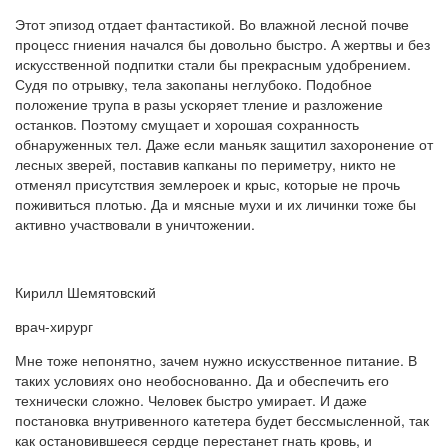
Этот эпизод отдает фантастикой. Во влажной лесной почве
процесс гниения начался бы довольно быстро. А жертвы и без
искусственной подпитки стали бы прекрасным удобрением.
Судя по отрывку, тела закопаны неглубоко. Подобное
положение трупа в разы ускоряет тление и разложение
останков. Поэтому смущает и хорошая сохранность
обнаруженных тел. Даже если маньяк защитил захоронение от
лесных зверей, поставив капканы по периметру, никто не
отменял присутствия землероек и крыс, которые не прочь
поживиться плотью. Да и мясные мухи и их личинки тоже бы
активно участвовали в уничтожении.
Кирилл Шемятовский
врач-хирург
Мне тоже непонятно, зачем нужно искусственное питание. В
таких условиях оно необоснованно. Да и обеспечить его
технически сложно. Человек быстро умирает. И даже
постановка внутривенного катетера будет бессмысленной, так
как остановившееся сердце перестанет гнать кровь, и