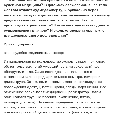
судебной медицины? В фильмах свежеприбывшее тело
жертвы отдают судмедэксперту, и буквально через
несколько минут он делает первое заключение, а к вечеру
предоставляет полный отчет о вскрытии. Так ли
происходит в реальности? Какие выводы может сделать
судмедэксперт вначале? И сколько времени ему нужно
для досконального исследования?
Ирина Кучеренко
врач, судебно-медицинский эксперт
Из направления на исследование эксперт узнает, при каких
обстоятельствах погиб умерший (есть ли свидетели), где
обнаружили тело. Само исследование начинается в
секционном зале с предварительного осмотра, измерения
длины трупа. Затем, если таковые имеются, фиксируются
повреждения одежды, потеки крови, следы загрязнений. Все
отмеченное записывает медицинский регистратор. Затем
описываются трупные явления (окоченение, пятна,
температура тела). На ощупь определяется целостность
костей, осматриваются глаза, рот, нос, уши, кожные покровы,
половые органы. Отдельно отмечаются (опять же, если