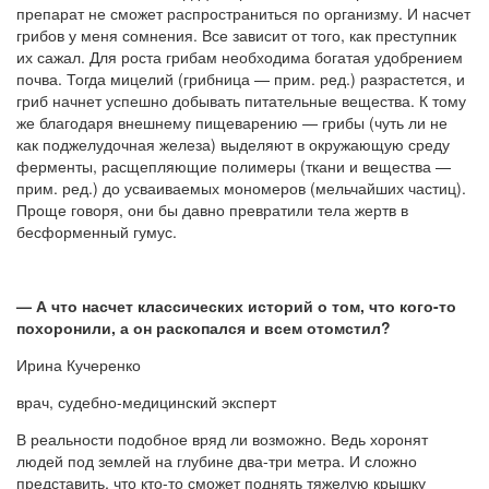
препарат не сможет распространиться по организму. И насчет
грибов у меня сомнения. Все зависит от того, как преступник
их сажал. Для роста грибам необходима богатая удобрением
почва. Тогда мицелий (грибница — прим. ред.) разрастется, и
гриб начнет успешно добывать питательные вещества. К тому
же благодаря внешнему пищеварению — грибы (чуть ли не
как поджелудочная железа) выделяют в окружающую среду
ферменты, расщепляющие полимеры (ткани и вещества —
прим. ред.) до усваиваемых мономеров (мельчайших частиц).
Проще говоря, они бы давно превратили тела жертв в
бесформенный гумус.
— А что насчет классических историй о том, что кого-то
похоронили, а он раскопался и всем отомстил?
Ирина Кучеренко
врач, судебно-медицинский эксперт
В реальности подобное вряд ли возможно. Ведь хоронят
людей под землей на глубине два-три метра. И сложно
представить, что кто-то сможет поднять тяжелую крышку