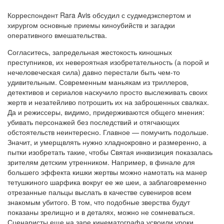
Корреспондент Rara Avis обсудил с судмедэкспертом и
хирургом основные приемы киноубийств и загадки
оперативного вмешательства.
Согласитесь, запредельная жестокость киношных
преступников, их невероятная изобретательность (а порой и
нечеловеческая сила) давно перестали быть чем-то
удивительным. Современным маньякам из триллеров,
детективов и сериалов наскучило просто выслеживать своих
жертв и незатейливо потрошить их на заброшенных свалках.
Да и режиссеры, видимо, придерживаются общего мнения:
убивать персонажей без последствий и отягчающих
обстоятельств неинтересно. Главное — помучить подольше.
Значит, и умерщвлять нужно хладнокровно и размеренно, а
пытки изобретать такие, чтобы Святая инквизиция показалась
зрителям детским утренником. Например, в финале для
большего эффекта кишки жертвы можно намотать на манер
тетушкиного шарфика вокруг ее же шеи, а заблаговременно
отрезанные пальцы выслать в качестве сувениров всем
знакомым убитого. В том, что подобные зверства будут
показаны зрелищно и в деталях, можно не сомневаться.
Сценаристы еще на заре кинематографа усвоили уроки