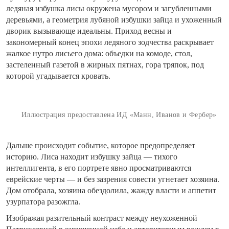
ледяная избушка лисы окружена мусором и загубленными
деревьями, а геометрия лубяной избушки зайца и ухоженный
дворик вызывающе идеальны. Приход весны и
закономерный конец эпохи ледяного зодчества раскрывает
жалкое нутро лисьего дома: объедки на комоде, стол,
застеленный газетой в жирных пятнах, гора тряпок, под
которой угадывается кровать.
Иллюстрация предоставлена ИД «Манн, Иванов и Фербер»
Дальше происходит событие, которое предопределяет
историю. Лиса находит избушку зайца — тихого
интеллигента, в его портрете явно просматриваются
еврейские черты — и без зазрения совести угнетает хозяина.
Дом отобрала, хозяина обездолила, жажду власти и аппетит
узурпатора разожгла.
Изображая разительный контраст между неухоженной