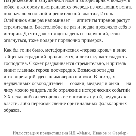
Патрикеевной в запущенной избе и авторитарным вождем в
юбке, к которому выстраивается очередь из желающих встать
под начало «сильной и решительной власти», Игорь
Олейников еще раз напоминает — аппетиты тиранов растут
стремительно. Властолюбие не раз и не два проявляло себя в
истории. Да что далеко ходить: день сегодняшний, если
оглянуться, тоже подарит порядочно примеров.
Как бы то ни было, метафорическая «первая кровь» в виде
зайцевых страданий проливается, и лиса вкушает сладость
господства. Сюжет раздваивается стремительно, и зритель
видит главных героев поочередно. Возможности для
интерпретаций здесь неимоверно широки. В походах
неудачливых освободителей — собаки, медведя и быка — на
лису можно увидеть либо отражение исторических событий
ХХ века, либо аллегорические описания путей, ведущих к
власти, либо переосмысление оригинальных фольклорных
образов.
Иллюстрация предоставлена ИД «Манн, Иванов и Фербер»