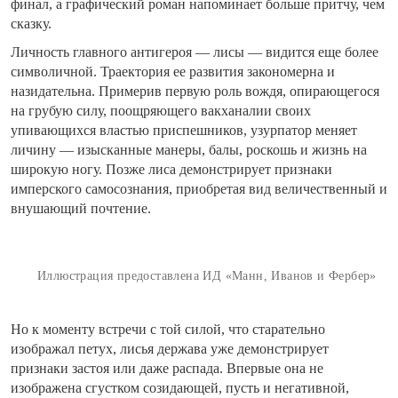
финал, а графический роман напоминает больше притчу, чем
сказку.
Личность главного антигероя — лисы — видится еще более
символичной. Траектория ее развития закономерна и
назидательна. Примерив первую роль вождя, опирающегося
на грубую силу, поощряющего вакханалии своих
упивающихся властью приспешников, узурпатор меняет
личину — изысканные манеры, балы, роскошь и жизнь на
широкую ногу. Позже лиса демонстрирует признаки
имперского самосознания, приобретая вид величественный и
внушающий почтение.
Иллюстрация предоставлена ИД «Манн, Иванов и Фербер»
Но к моменту встречи с той силой, что старательно
изображал петух, лисья держава уже демонстрирует
признаки застоя или даже распада. Впервые она не
изображена сгустком созидающей, пусть и негативной,