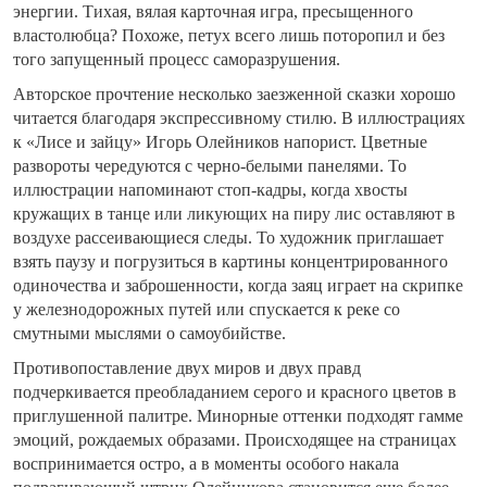
энергии. Тихая, вялая карточная игра, пресыщенного
властолюбца? Похоже, петух всего лишь поторопил и без
того запущенный процесс саморазрушения.
Авторское прочтение несколько заезженной сказки хорошо
читается благодаря экспрессивному стилю. В иллюстрациях
к «Лисе и зайцу» Игорь Олейников напорист. Цветные
развороты чередуются с черно-белыми панелями. То
иллюстрации напоминают стоп-кадры, когда хвосты
кружащих в танце или ликующих на пиру лис оставляют в
воздухе рассеивающиеся следы. То художник приглашает
взять паузу и погрузиться в картины концентрированного
одиночества и заброшенности, когда заяц играет на скрипке
у железнодорожных путей или спускается к реке со
смутными мыслями о самоубийстве.
Противопоставление двух миров и двух правд
подчеркивается преобладанием серого и красного цветов в
приглушенной палитре. Минорные оттенки подходят гамме
эмоций, рождаемых образами. Происходящее на страницах
воспринимается остро, а в моменты особого накала