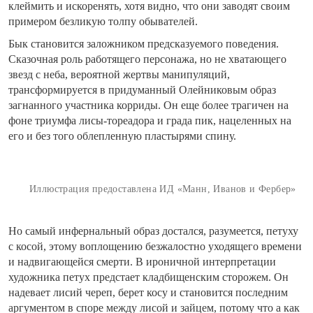
клеймить и искоренять, хотя видно, что они заводят своим
примером безликую толпу обывателей.
Бык становится заложником предсказуемого поведения.
Сказочная роль работящего персонажа, но не хватающего
звезд с неба, вероятной жертвы манипуляций,
трансформируется в придуманный Олейниковым образ
загнанного участника корриды. Он еще более трагичен на
фоне триумфа лисы-тореадора и града пик, нацеленных на
его и без того облепленную пластырями спину.
Иллюстрация предоставлена ИД «Манн, Иванов и Фербер»
Но самый инфернальный образ достался, разумеется, петуху
с косой, этому воплощению безжалостно уходящего времени
и надвигающейся смерти. В ироничной интерпретации
художника петух предстает кладбищенским сторожем. Он
надевает лисий череп, берет косу и становится последним
аргументом в споре между лисой и зайцем, потому что а как