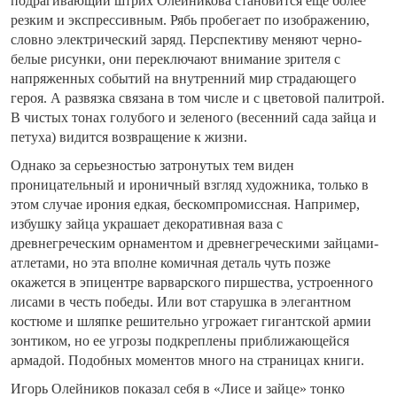
подрагивающий штрих Олейникова становится еще более
резким и экспрессивным. Рябь пробегает по изображению,
словно электрический заряд. Перспективу меняют черно-
белые рисунки, они переключают внимание зрителя с
напряженных событий на внутренний мир страдающего
героя. А развязка связана в том числе и с цветовой палитрой.
В чистых тонах голубого и зеленого (весенний сада зайца и
петуха) видится возвращение к жизни.
Однако за серьезностью затронутых тем виден
проницательный и ироничный взгляд художника, только в
этом случае ирония едкая, бескомпромиссная. Например,
избушку зайца украшает декоративная ваза с
древнегреческим орнаментом и древнегреческими зайцами-
атлетами, но эта вполне комичная деталь чуть позже
окажется в эпицентре варварского пиршества, устроенного
лисами в честь победы. Или вот старушка в элегантном
костюме и шляпке решительно угрожает гигантской армии
зонтиком, но ее угрозы подкреплены приближающейся
армадой. Подобных моментов много на страницах книги.
Игорь Олейников показал себя в «Лисе и зайце» тонко