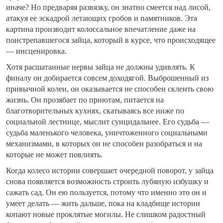
иначе? Но предваряя развязку, он знатно смеется над лисой,
атакуя ее эскадрой летающих гробов и памятников. Эта
картина производит колоссальное впечатление даже на
поистрепавшегося зайца, который в курсе, что происходящее
— инсценировка.
Хотя расшатанные нервы зайца не должны удивлять. К
финалу он добирается совсем доходягой. Выброшенный из
привычной колеи, он оказывается не способен склеить свою
жизнь. Он прозябает по приютам, питается на
благотворительных кухнях, скатываясь все ниже по
социальной лестнице, мыслит суицидальнее. Его судьба —
судьба маленького человека, уничтоженного социальными
механизмами, в которых он не способен разобраться и на
которые не может повлиять.
Когда колесо истории совершает очередной поворот, у зайца
снова появляется возможность строить лубяную избушку и
сажать сад. Он ею пользуется, потому что именно это он и
умеет делать — жить дальше, пока на кладбище истории
копают новые проклятые могилы. Не слишком радостный