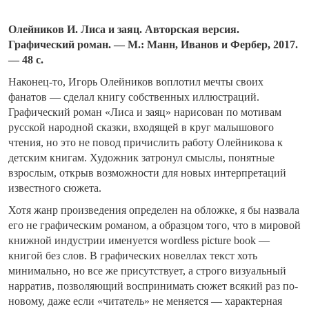
Олейников И. Лиса и заяц. Авторская версия.
Графический роман. — М.: Манн, Иванов и Фербер, 2017.
— 48 с.
Наконец-то, Игорь Олейников воплотил мечты своих
фанатов — сделал книгу собственных иллюстраций.
Графический роман «Лиса и заяц» нарисован по мотивам
русской народной сказки, входящей в круг малышового
чтения, но это не повод причислить работу Олейникова к
детским книгам. Художник затронул смыслы, понятные
взрослым, открыв возможности для новых интерпретаций
известного сюжета.
Хотя жанр произведения определен на обложке, я бы назвала
его не графическим романом, а образцом того, что в мировой
книжной индустрии именуется wordless picture book —
книгой без слов. В графических новеллах текст хоть
минимально, но все же присутствует, а строго визуальный
нарратив, позволяющий воспринимать сюжет всякий раз по-
новому, даже если «читатель» не меняется — характерная