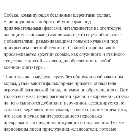
Собака, командующая безликими шеренгами солдат,
марширующих в добротной униформе под
привлекательными флагами, наталкивается на оголтелую
военщину с танками, самолетами и, что еще любопытнее —
с обывателями, размахивающими голыми кулаками под
прикрытием военной техники. С одной стороны, явно
прослеживается архетип собаки, как служивого и стайного
существа, с другой — очевидна обреченность любой
военной диктатуры.
Точно так же в медведе, сразу без обиняков изображенном
вором, угадываются фольклорные приметы обладателя
огромной физической силы, но умом не обремененного. Вот
только его ужас перед раскрытой красной «корочкой», откуда
на него сыплются дубинки и наручники, ассоциируется не
столько с верховенством закона, сколько с пониманием того,
что закон в руках заинтересованного персонажа
превращается в орудие манипуляции и подавления. Тут же
нарисованы лисьи прислужники-следователи, готовые