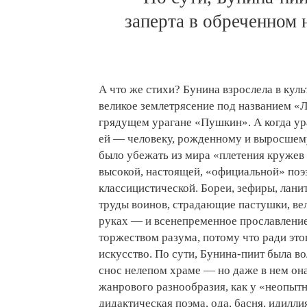
заперта в обреченном 
А что же стихи? Бунина взрослела в ку
великое землетрясение под названием «
грядущем урагане «Пушкин». А когда ура
ей — человеку, рожденному и выросшем
было убежать из мира «плетения кружев 
высокой, настоящей, «официальной» поэзи
классицистической. Бореи, зефиры, ланит
труды воинов, страдающие пастушки, ве
руках — и всенепременное прославлени
торжеством разума, потому что ради этог
искусство. По сути, Бунина-пиит была в
снос нелепом храме — но даже в нем она
жанрового разнообразия, как у «неопыт
дидактическая поэма, ода, басня, идилл