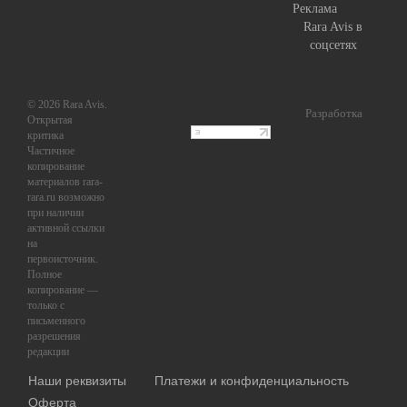
Реклама
Rara Avis в
соцсетях
© 2026 Rara Avis.
Разработка
Открытая
критика
Частичное
копирование
материалов rara-
rara.ru возможно
при наличии
активной ссылки
на
первоисточник.
Полное
копирование —
только с
письменного
разрешения
редакции
Наши реквизиты
Платежи и конфиденциальность
Оферта