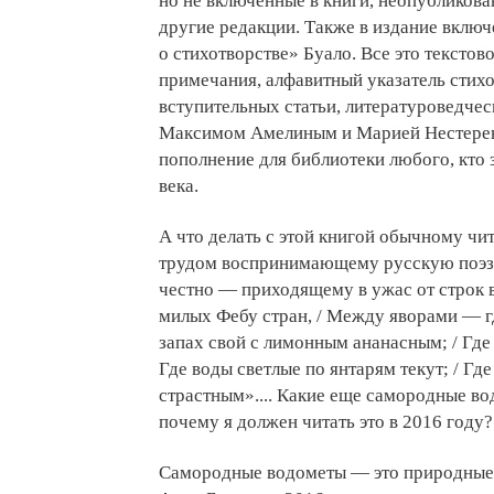
но не включенные в книги, неопубликов
другие редакции. Также в издание вклю
о стихотворстве» Буало. Все это тексто
примечания, алфавитный указатель стих
вступительных статьи, литературоведчес
Максимом Амелиным и Марией Нестерен
пополнение для библиотеки любого, кто 
века.
А что делать с этой книгой обычному чи
трудом воспринимающему русскую поэз
честно — приходящему в ужас от строк 
милых Фебу стран, / Между яворами — гд
запах свой с лимонным ананасным; / Где
Где воды светлые по янтарям текут; / Гд
страстным».... Какие еще самородные во
почему я должен читать это в 2016 году?
Самородные водометы — это природные 