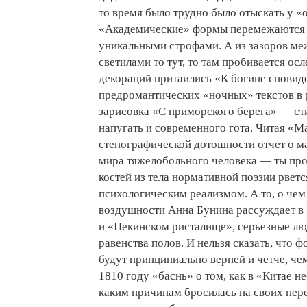
то время было трудно было отыскать у 
«Академические» формы перемежаются в
уникальными строфами. А из зазоров ме
светилами то тут, то там пробивается ос
декораций притаились «К богине сновид
предромантических «ночных» текстов в 
зарисовка «С приморского берега» — ст
напугать и современного гота. Читая «
стенографической дотошности отчет о м
мира тяжелобольного человека — ты про
костей из тела нормативной поэзии рвется
психологическим реализмом. А то, о чем
воздушности Анна Бунина рассуждает в
и «Пекинском ристалище», серьезные лю
равенства полов. И нельзя сказать, что
будут принципиально верней и четче, че
1810 году «баснь» о том, как в «Китае 
каким причинам бросилась на своих пере