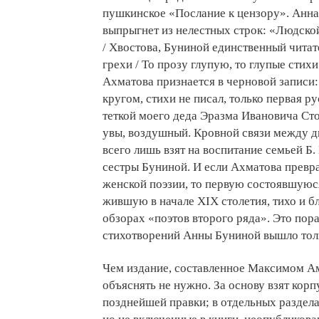
пушкинское «Послание к цензору». Анна 
выпрыгнет из нелестных строк: «Людско
/ Хвостова, Буниной единственный читате
грехи / То прозу глупую, то глупые стих
Ахматова признается в черновой записи: «
кругом, стихи не писал, только первая р
теткой моего деда Эразма Ивановича Ст
увы, воздушный. Кровной связи между д
всего лишь взят на воспитание семьей Б.
сестры Буниной. И если Ахматова превра
женской поэзии, то первую состоявшую
жившую в начале XIX столетия, тихо и б
обзорах «поэтов второго ряда». Это пор
стихотворений Анны Буниной вышло толь
Чем издание, составленное Максимом Ам
объяснять не нужно. За основу взят корп
позднейшей правки; в отдельных раздел