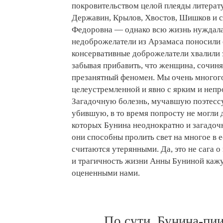
покровительством целой плеяды литерат
Державин, Крылов, Хвостов, Шишков и 
Федоровна — однако всю жизнь нуждала
недоброжелатели из Арзамаса поносили 
консервативные доброжелатели хвалили з
забывая прибавить, что женщина, сочин
презанятный феномен. Мы очень многого
целеустремленной и явно с ярким и неп
Загадочную болезнь, мучавшую поэтессу 
убившую, в то время попросту не могли 
которых Бунина неоднократно и загадочн
они способны пролить свет на многое в е
считаются утерянными. Да, это не сага 
и трагичность жизни Анны Буниной кажу
оцененными нами.
По сути, Бунина-пи