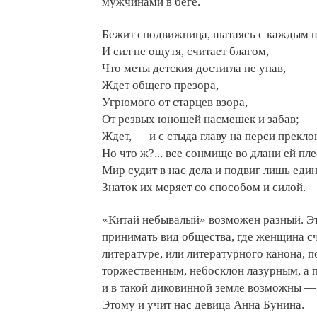
мужчинами в беге.
Бежит сподвижница, шатаясь с каждым 
И сил не ощутя, считает благом,
Что меты детския достигла не упав,
Ждет общего презора,
Угрюмого от старцев взора,
От резвых юношей насмешек и забав;
Ждет, — и с стыда главу на перси преклон
Но что ж?... все сонмище во длани ей пле
Мир судит в нас дела и подвиг лишь един
Знаток их меряет со способом и силой.
«Китай небывалый» возможен разный. Эт
принимать вид общества, где женщина с
литературе, или литературного канона, 
торжественным, небосклон лазурным, а 
и в такой диковинной земле возможны —
Этому и учит нас девица Анна Бунина.