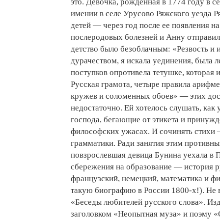
это. Девочка, рожденная в 1774 году в 
имении в селе Урусово Ряжского уезда Р
детей — через год после ее появления на
послеродовых болезней и Анну отправили
детство было безоблачным: «Резвость и 
дурачеством, я искала уединения, была л
поступков опротивела тетушке, которая и
Русская грамота, четыре правила арифме
кружев и соломенных обоев» — этих до
недостаточно. Ей хотелось слушать, как
господа, бегающие от этикета и принужд
философских ужасах. И сочинять стихи 
грамматики. Ради занятия этим противн
повзрослевшая девица Бунина уехала в П
сбережения на образование — история ру
французский, немецкий, математика и фи
такую биографию в России 1800-х!). Не
«Беседы любителей русского слова». Изд
заголовком «Неопытная муза» и поэму «