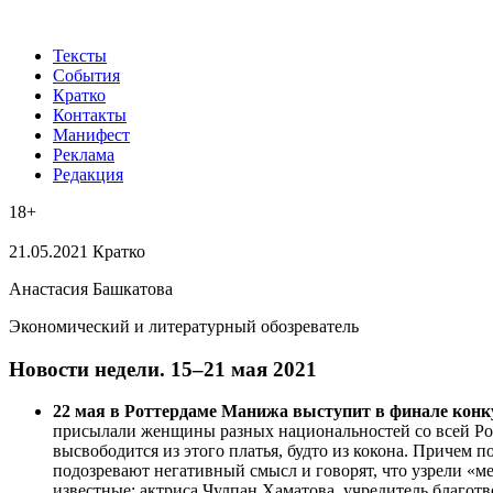
Тексты
События
Кратко
Контакты
Манифест
Реклама
Редакция
18+
21.05.2021
Кратко
Анастасия Башкатова
Экономический и литературный обозреватель
​Новости недели. 15–21 мая 2021
22 мая в Роттердаме Манижа выступит в финале конк
присылали женщины разных национальностей со всей Рос
высвободится из этого платья, будто из кокона. Причем
подозревают негативный смысл и говорят, что узрели «
известные: актриса Чулпан Хаматова, учредитель благот