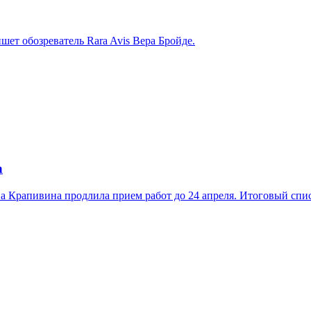
шет обозреватель Rara Avis Вера Бройде.
а
 Крапивина продлила прием работ до 24 апреля. Итоговый списо