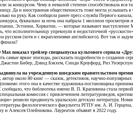
или за конкурсом. Чему в немалой степени способствовала вся т
ьницу. Да и иностранная общественность тоже могла услышать в
только на руку. Как сообщила ранее пресс-служба Первого канал
конкурса, буквально за ночь она набрала 1 миллион просмотров
спании, Эстонии, Хорватии, — которые называют выступление 
, что исполнительницу упрекнули в недостаточной «русскости» и
а русском (хотя и с вкраплениями английского). Вот так и задум
 финала?
 Max показал трейлер спецвыпуска культового сериала «Дру
ить самые яркие эпизоды, рассказать подробности о создании се
 Джастин Бибер, Дэвид Бэкхем, Синди Кроуфорд, Риз Уизерспун.
 выдвинула на учрежденную шведским правительством преми
, автор около 80 книг — сказок, детективов, научно-популярных
 (помимо этого она в качестве художника-постановщика приним
 сообщало, что библиотека имени В. П. Крапивина стала перво
пециальная комиссия с привлечением литературоведов, критиков
«жюри» решили продвинуть уральскую детскую литературу. Номи
итературы филологического факультета РГПУ им. А. И. Герцена, 
 и Алексея Олейникова. Лауреатов объявят в 2022 году.