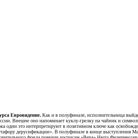
урса Евровидение.
Как и в полуфинале, исполнительница выйде
сии. Внешне оно напоминает куклу-грелку на чайник и символ
 пока одни это интерпретируют в позитивном ключе как освобож
метафору дерусификации». В полуфинале в конце выступления М
ворительного фонда помощи хосписам «Вера» Нюта Федермессер 