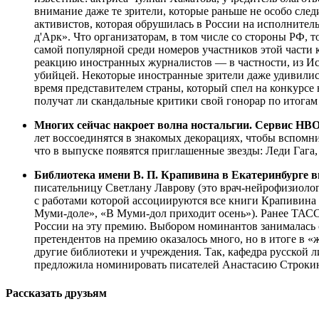
внимание даже те зрители, которые раньше не особо след
активистов, которая обрушилась в России на исполнител
д'Арк». Что организаторам, в том числе со стороны РФ, 
самой популярной среди номеров участников этой части 
реакцию иностранных журналистов — в частности, из И
убийцей. Некоторые иностранные зрители даже удивились
время представителем страны, который спел на конкурсе н
получат ли скандальные критики свой гонорар по итогам
Многих сейчас накроет волна ностальгии. Сервис HBO
лет воссоединятся в знакомых декорациях, чтобы вспомн
что в выпуске появятся приглашенные звезды: Леди Гага,
Библиотека имени В. П. Крапивина в Екатеринбурге
писательницу Светлану Лаврову (это врач-нейрофизиолог
с работами которой ассоциируются все книги Крапивина
Муми-доле», «В Муми-дол приходит осень»). Ранее ТАСС
России на эту премию. Выбором номинантов занималась с
претендентов на премию оказалось много, но в итоге в 
другие библиотеки и учреждения. Так, кафедра русской л
предложила номинировать писателей Анастасию Строкину
Рассказать друзьям