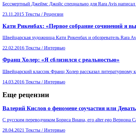
Бессмертный Джеймс Джойс специально для Rara Avis написал 
23.11.2015
Тексты /
Рецензии
​Кати Рикенбах: «Первое собрание сочинений я вы
Швейцарская художница Кати Рикенбах и обозреватель Rara Av
22.02.2016
Тексты /
Интервью
​Франц Холер: «Я сблизился с реальностью»
Швейцарский классик Франц Холер рассказал литературному кр
14.03.2016
Тексты /
Интервью
Еще рецензии
Валерий Кислов о феномене соучастия или Деватьс
С русским переводчиком Бориса Виана, его alter ego Вернона
28.04.2021
Тексты /
Интервью