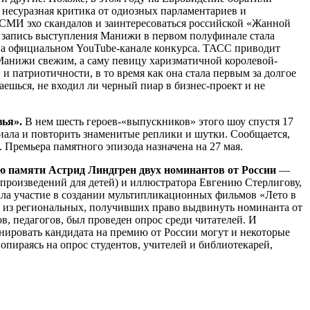
а несуразная критика от одиозных парламентариев и
 СМИ эхо скандалов и заинтересоваться российской «Жанной
а, запись выступления Манижи в первом полуфинале стала
 на официальном YouTube-канале конкурса. ТАСС приводит
Манижи свежим, а саму певицу харизматичной королевой-
 патриотичности, в то время как она стала первым за долгое
аешься, не входил ли черный пиар в бизнес-проект и не
зья».
В нем шесть героев-«выпускников» этого шоу спустя 17
риала и повторить знаменитые реплики и шутки. Сообщается,
 Премьера памятного эпизода назначена на 27 мая.
ю памяти Астрид Линдгрен двух номинантов от России
—
 произведений для детей) и иллюстратора Евгению Стерлигову,
ала участие в создании мультипликационных фильмов «Лето в
й из региональных, получивших право выдвинуть номинанта от
, педагогов, был проведен опрос среди читателей. И
нировать кандидата на премию от России могут и некоторые
опираясь на опрос студентов, учителей и библиотекарей,