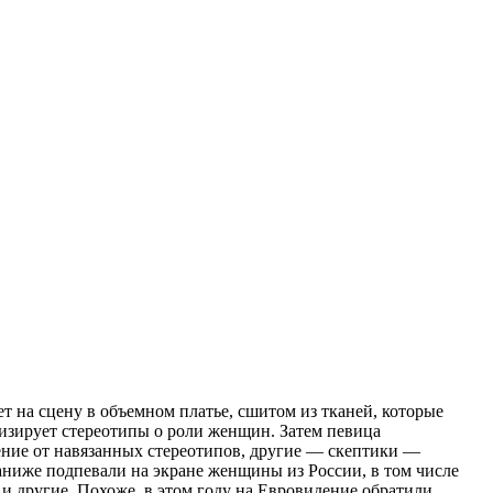
т на сцену в объемном платье, сшитом из тканей, которые
изирует стереотипы о роли женщин. Затем певица
дение от навязанных стереотипов, другие — скептики —
аниже подпевали на экране женщины из России, в том числе
и другие. Похоже, в этом году на Евровидение обратили