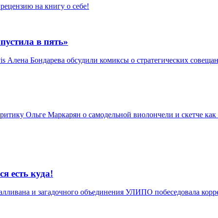
рецензию на книгу о себе!
пустила в пять»
is Алена Бондарева обсудили комиксы о стратегических совещан
итику Ольге Маркарян о самодельной виолончели и скетче как 
я есть куда!
 Салливана и загадочного объединения УЛИПО побеседовала корр