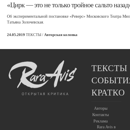
​«Цирк — это не только тройное сальто назад
Об экспериментальной постановке «Реверс» Московского Театра Мюзи
Татьяна Золочевская.
24.05.2019
ТЕКСТЫ /
Авторская колонка
ТЕКСТЫ
СОБЫТИ
КРАТКО
Авторы
Контакты
Реклама
Rara Avis в