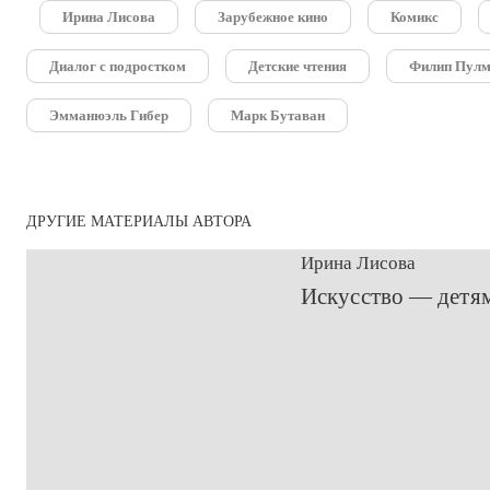
Ирина Лисова
Зарубежное кино
Комикс
Диалог с подростком
Детские чтения
Филип Пул
Эмманюэль Гибер
Марк Бутаван
ДРУГИЕ МАТЕРИАЛЫ АВТОРА
Ирина Лисова
​Искусство — детя