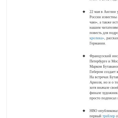
22 мая в Англии 
России известны
чаю», а также ис
нашим читателям
повесть для подр
кролика»
, расска
Германии.
Французский инст
Петербурге и Мос
Марком Бутавано
Гибером создает
На встречах Бутав
Ариоля, но и о т
хотя вначале свое
финале художник
просто подписал 
HBO опубликовал
первый
трейлер
с