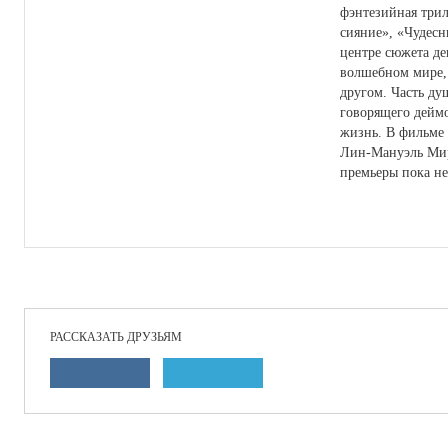
фэнтезийная три
сияние», «Чудесн
центре сюжета де
волшебном мире, 
другом. Часть ду
говорящего деймо
жизнь. В фильме
Лин-Мануэль Мир
премьеры пока не
РАССКАЗАТЬ ДРУЗЬЯМ