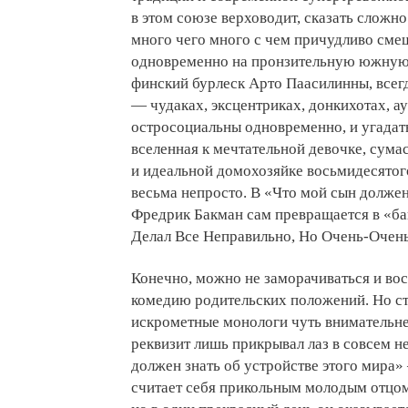
в этом союзе верховодит, сказать сложн
много чего много с чем причудливо сме
одновременно на пронзительную южную 
финский бурлеск Арто Паасилинны, всегд
— чудаках, эксцентриках, донкихотах, а
остросоциальны одновременно, и угадат
вселенная к мечтательной девочке, сум
и идеальной домохозяйке восьмидесятог
весьма непросто. В «Что мой сын должен
Фредрик Бакман сам превращается в «б
Делал Все Неправильно, Но Очень-Очень
Конечно, можно не заморачиваться и вос
комедию родительских положений. Но ст
искрометные монологи чуть внимательне
реквизит лишь прикрывал лаз в совсем н
должен знать об устройстве этого мира» 
считает себя прикольным молодым отцом,