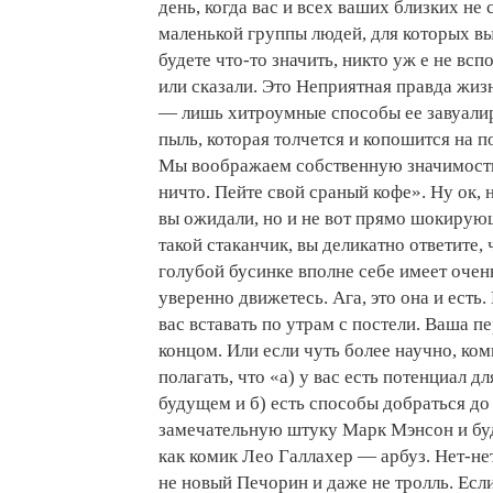
день, когда вас и всех ваших близких не
маленькой группы людей, для которых в
будете что-то значить, никто уж е не всп
или сказали. Это Неприятная правда жизни
— лишь хитроумные способы ее завуали
пыль, которая толчется и копошится на 
Мы воображаем собственную значимость
ничто. Пейте свой сраный кофе». Ну ок, н
вы ожидали, но и не вот прямо шокирующ
такой стаканчик, вы деликатно ответите, 
голубой бусинке вполне себе имеет очень
уверенно движетесь. Ага, это она и есть
вас вставать по утрам с постели. Ваша п
концом. Или если чуть более научно, ко
полагать, что «а) у вас есть потенциал д
будущем и б) есть способы добраться до
замечательную штуку Марк Мэнсон и буд
как комик Лео Галлахер — арбуз. Нет-не
не новый Печорин и даже не тролль. Есл