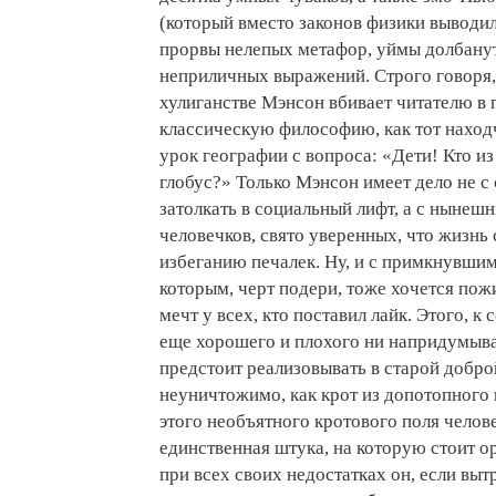
(который вместо законов физики выводил
прорвы нелепых метафор, уймы долбанут
неприличных выражений. Строго говоря
хулиганстве Мэнсон вбивает читателю в 
классическую философию, как тот наход
урок географии с вопроса: «Дети! Кто из
глобус?» Только Мэнсон имеет дело не с
затолкать в социальный лифт, а с нынеш
человечков, свято уверенных, что жизнь
избеганию печалек. Ну, и с примкнувши
которым, черт подери, тоже хочется пож
мечт у всех, кто поставил лайк. Этого, к
еще хорошего и плохого ни напридумыва
предстоит реализовывать в старой добро
неуничтожимо, как крот из допотопного 
этого необъятного кротового поля челов
единственная штука, на которую стоит о
при всех своих недостатках он, если выт