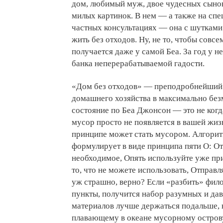
дом, любимый муж, двое чудесных сынов
милых картинок. В нем — а также на спе
частных консультациях — она с шутками
жить без отходов. Ну, не то, чтобы совс
получается даже у самой Беа. За год у н
банка неперерабатываемой гадости.
«Дом без отходов» — преподробнейший 
домашнего хозяйства в максимально без
состояние по Беа Джонсон — это не когд
мусор просто не появляется в вашей жизн
принципе может стать мусором. Алгори
формулирует в виде принципа пяти О: О
необходимое, Опять используйте уже пр
то, что не можете использовать, Отправля
уж страшно, верно? Если «разбить» фи
пункты, получится набор разумных и дав
материалов лучше держаться подальше, н
плавающему в океане мусорному острову