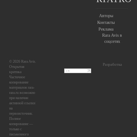
Авторы
Контакты
Реклама
Rara Avis в
соцсетях
© 2026 Rara Avis.
Разработка
Открытая
критика
Частичное
копирование
материалов rara-
rara.ru возможно
при наличии
активной ссылки
на
первоисточник.
Полное
копирование —
только с
письменного