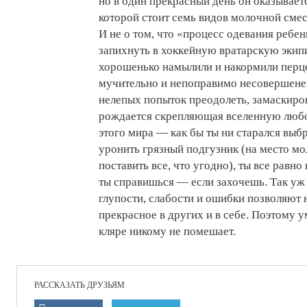
но в один прекрасный день он оказывает
которой стоит семь видов молочной смеси
И не о том, что «процесс одевания ребе
запихнуть в хоккейную вратарскую экип
хорошенько намылили и накормили перце
мучительно и непоправимо несовершенен
нелепых попыток преодолеть, замаскиро
рождается скрепляющая вселенную любов
этого мира — как бы ты ни старался вы
уронить грязный подгузник (на место м
поставить все, что угодно), ты все равно
ты справишься — если захочешь. Так уж 
глупости, слабости и ошибки позволяют 
прекрасное в других и в себе. Поэтому 
кляре никому не помешает.
РАССКАЗАТЬ ДРУЗЬЯМ