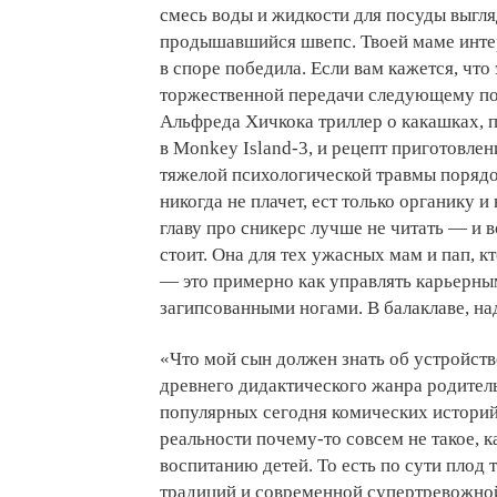
смесь воды и жидкости для посуды выгля
продышавшийся швепс. Твоей маме интер
в споре победила. Если вам кажется, что
торжественной передачи следующему поко
Альфреда Хичкока триллер о какашках, п
в Monkey Island-3, и рецепт приготовлен
тяжелой психологической травмы поряд
никогда не плачет, ест только органику и
главу про сникерс лучше не читать — и 
стоит. Она для тех ужасных мам и пап, кт
— это примерно как управлять карьерным
загипсованными ногами. В балаклаве, на
«Что мой сын должен знать об устройст
древнего дидактического жанра родител
популярных сегодня комических историй 
реальности почему-то совсем не такое, к
воспитанию детей. То есть по сути плод
традиций и современной супертревожной