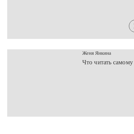
Женя Янкина
​Что читать самом