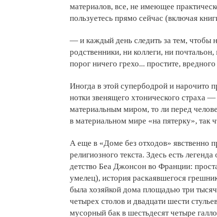
материалов, все, не имеющее практическ
пользуетесь прямо сейчас (включая книг
— и каждый день следить за тем, чтобы н
родственники, ни коллеги, ни почтальон
порог ничего грехо... простите, вредно
Иногда в этой супербодрой и нарочито 
нотки звенящего хтонического страха — 
материальным миром, то ли перед челов
в материальном мире «на пятерку», так 
А еще в «Доме без отходов» явственно 
религиозного текста. Здесь есть легенда
детство Беа Джонсон во Франции: проста
умелец), история раскаявшегося грешник
была хозяйкой дома площадью три тысяч
четырех столов и двадцати шести стулье
мусорный бак в шестьдесят четыре галло