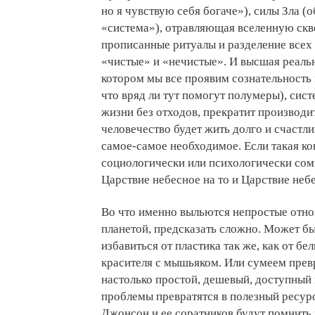
но я чувствую себя богаче»), силы Зла (
«система»), отравляющая вселенную скве
прописанные ритуалы и разделение всех
«чистые» и «нечистые». И высшая реальн
котором мы все проявим сознательность
что вряд ли тут помогут полумеры), сис
жизни без отходов, прекратит производи
человечество будет жить долго и счастли
самое-самое необходимое. Если такая ко
социологически или психологически сом
Царствие небесное на то и Царствие неб
Во что именно выльются непростые отно
планетой, предсказать сложно. Может бы
избавиться от пластика так же, как от бе
красителя с мышьяком. Или сумеем прев
настолько простой, дешевый, доступный 
проблемы превратятся в полезный ресурс
Джонсон и ее соратников будут помнить 