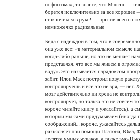
пофигизма», то знаете, что Мэнсон — о
борется исключительно за все хорошее —
стаканчиком в руке! — против всего пло
немножечко радикальные.
Беда с надеждой в том, что в современн
она уже все: «в материальном смысле на
когда-либо раньше, но это не мешает нам
представляя, что все мы живем в огромно
воду». Это называется парадоксом прогр
забит, Илон Маск построил новую ракету,
контролируешь и все это не зря, — нет. 
мозг действительно ни хрена не контрол
контролирует, но только это не совсем тот
короче читайте книгу и ужасайтесь), а см
который мы сами придумываем (иногда пр
соображений... короче, ужасайтесь даль
разъясняет при помощи Платона, Юма, Ф
десятка умных чуваков, а также эмо-Нью