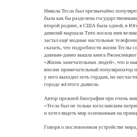
Никола Тесла был чрезвычайно популярен
была как бы разделена государственными
второй родине, в США была одной, в Юг
дивизий маршала Тито носила имя великог
застал ещё модные настольные телефонны
сказать, что подробности жизни Теслы с
давным-давно вышла книга Ржонсницког
«Жизнь замечательных людей», что и н
вполне примечательный популяризатор н
у него выходил хоть гордым, но несчаст
городе жёлтого дьявола.
Автор прежней биографии при очень внят
«Тесла был не только югославским патри
и хотел видеть мир основанным на прин
Говоря о послевоенном устройстве мира,