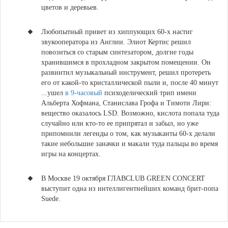
цветов и деревьев.
Любопытный привет из хиппующих 60-х настиг
звукооператора из Англии.
Элиот Кертис решил
повозиться со старым синтезатором, долгие годы
хранившимся в прохладном закрытом помещении. Он
развинтил музыкальный инструмент, решил протереть
его от какой-то кристаллической пыли и, после 40 минут
...ушел
в 9-часовый
психоделический трип имени
Альберта Хофмана, Станислава Грофа и Тимоти Лири:
вещество оказалось LSD. Возможно, кислота попала туда
случайно или кто-то ее припрятал и забыл, но уже
припомнили легенды о том, как музыканты 60-х делали
такие небольшие заначки и макали туда пальцы во время
игры на концертах.
В Москве 19 октября ГЛАВCLUB GREEN CONCERT
выступит
одна из интеллигентнейших команд
брит-попа
Suede
.