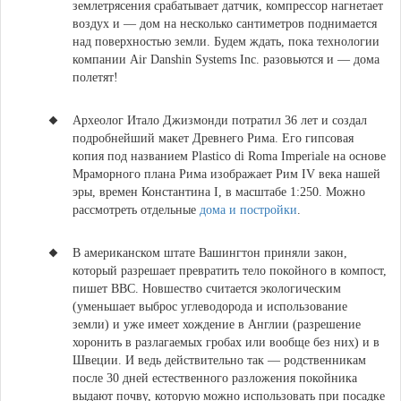
землетрясения срабатывает датчик, компрессор нагнетает
воздух и — дом на несколько сантиметров поднимается
над поверхностью земли. Будем ждать, пока технологии
компании Air Danshin Systems Inc. разовьются и — дома
полетят!
Археолог Итало Джизмонди потратил 36 лет и создал
подробнейший макет Древнего Рима.
Его гипсовая
копия под названием Plastico di Roma Imperiale на основе
Мраморного плана Рима изображает Рим IV века нашей
эры, времен Константина I, в масштабе 1:250. Можно
рассмотреть отдельные
дома и постройки
.
В американском штате Вашингтон приняли закон,
который разрешает превратить тело покойного в компост,
пишет ВВС.
Новшество считается экологическим
(уменьшает выброс углеводорода и использование
земли) и уже имеет хождение в Англии (разрешение
хоронить в разлагаемых гробах или вообще без них) и в
Швеции. И ведь действительно так — родственникам
после 30 дней естественного разложения покойника
выдают почву, которую можно использовать при посадке