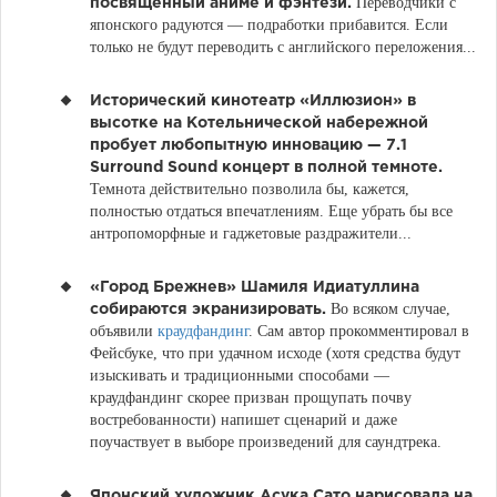
Переводчики с
посвященный аниме и фэнтези.
японского радуются — подработки прибавится. Если
только не будут переводить с английского переложения...
Исторический кинотеатр «Иллюзион» в
высотке на Котельнической набережной
пробует любопытную инновацию — 7.1
Surround Sound концерт в полной темноте.
Темнота действительно позволила бы, кажется,
полностью отдаться впечатлениям. Еще убрать бы все
антропоморфные и гаджетовые раздражители...
«Город Брежнев» Шамиля Идиатуллина
Во всяком случае,
собираются экранизировать.
объявили
краудфандинг
. Сам автор прокомментировал в
Фейсбуке, что при удачном исходе (хотя средства будут
изыскивать и традиционными способами —
краудфандинг скорее призван прощупать почву
востребованности) напишет сценарий и даже
поучаствует в выборе произведений для саундтрека.
Японский художник Асука Сато нарисовала на