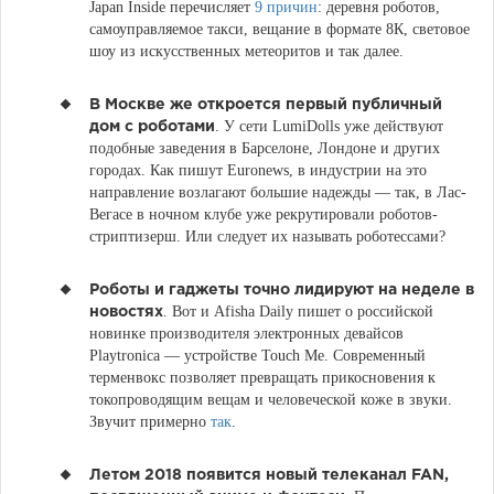
Japan Inside перечисляет
9 причин
: деревня роботов,
самоуправляемое такси, вещание в формате 8К, световое
шоу из искусственных метеоритов и так далее.
В Москве же откроется первый публичный
. У сети LumiDolls уже действуют
дом с роботами
подобные заведения в Барселоне, Лондоне и других
городах. Как пишут Euronews, в индустрии на это
направление возлагают большие надежды — так, в Лас-
Вегасе в ночном клубе уже рекрутировали роботов-
стриптизерш. Или следует их называть роботессами?
Роботы и гаджеты точно лидируют на неделе в
. Вот и Afisha Daily пишет о российской
новостях
новинке производителя электронных девайсов
Playtronica — устройстве Touch Me. Современный
терменвокс позволяет превращать прикосновения к
токопроводящим вещам и человеческой коже в звуки.
Звучит примерно
так
.
Летом 2018 появится новый телеканал FAN,