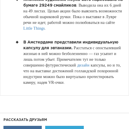
. Выводила она их 6 дней
бумаге 29249 смайликов
на 49 листах. Целью акции было выяснить возможности
обычной шариковой ручки. Пока о выставке в Лувре
речи не идет, работой можно полюбоваться на сайте
Little Things
.
В Амстердаме представили индивидуальную
Расстаться с опостылевшей
капсулу для эвтаназии.
жизнью в ней можно безболезненно — газ усыпит и
лишь потом убьет. Примечателен тут не только
совершенно футуристический
дизайн
капсулы, но и то,
что на выставке достижений голландской похоронной
индустрии можно было виртуально протестировать
камеру, надев VR-очки.
РАССКАЗАТЬ ДРУЗЬЯМ