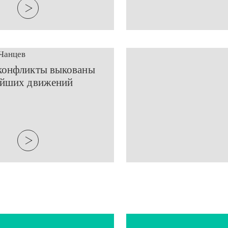
Чанцев
 конфликты выкованы
айших движений