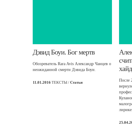
Дэвид Боуи. Бог мертв
​Але
счит
Обозреватель Rara Avis Александр Чанцев о
хай
неожиданной смерти Дэвида Боуи.
После 
11.01.2016
ТЕКСТЫ /
Статьи
вернулс
профес
Кулано
малогр
лирике
25.04.