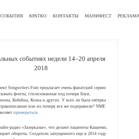
СОБЫТИЯ
КРАТКО
КОНТАКТЫ
МАНИФЕСТ
РЕКЛАМ
уальных событиях недели 14–20 апреля
2018
ект Songwriters Font предлагает очень фанатский сервис
качать фонты, стилизованные под почерк Боуи,
нона, Кобейна, Коэна и других.
У всех ли была пятерка
правописанию или их почерк все же подправили? NME
зволяет
примериться
.
айн-радио «Зазеркалье», что делают пациенты Кащенко,
ирает обороты.
Создатели запущенного еще в 2014 году