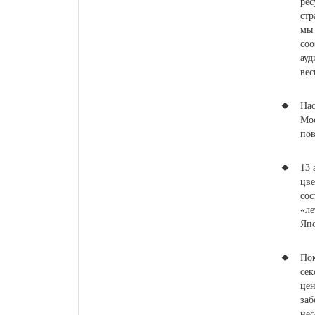
рес
стр
мы 
соо
ауд
вес
Нас
Мос
пов
13 
цве
сос
«л
Япо
Пок
сек
цен
заб
нес