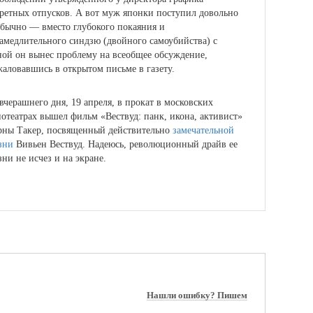
ретных отпусков. А вот муж японки поступил довольно
бычно — вместо глубокого покаяния и
амедлительного синдзю (двойного самоубийства) с
ой он вынес проблему на всеобщее обсуждение,
аловавшись в открытом письме в газету.
вчерашнего дня, 19 апреля, в прокат в московских
отеатрах вышел фильм «Вествуд: панк, икона, активист»
рны Такер, посвященный действительно
замечательной
зни
Вивьен Вествуд
. Надеюсь, революционный драйв ее
ни не исчез и на экране.
Нашли ошибку? Пишем