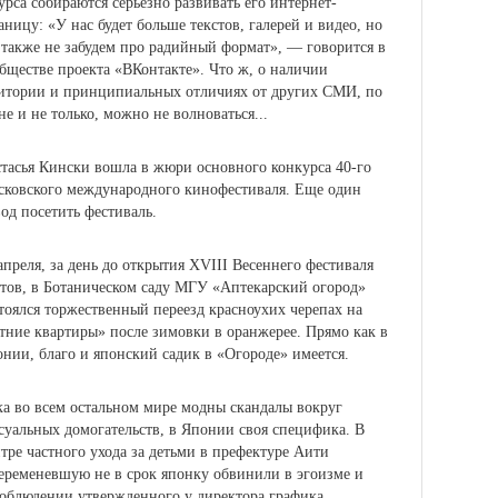
урса собираются серьезно развивать его интернет-
аницу: «У нас будет больше текстов, галерей и видео, но
также не забудем про радийный формат», — говорится в
бществе проекта «ВКонтакте». Что ж, о наличии
итории и принципиальных отличиях от других СМИ, по
не и не только, можно не волноваться...
тасья Кински вошла в жюри основного конкурса 40-го
ковского международного кинофестиваля.
Еще один
од посетить фестиваль.
апреля, за день до открытия XVIII Весеннего фестиваля
тов, в
Ботаническом саду МГУ «Аптекарский огород»
тоялся торжественный переезд красноухих черепах на
етние квартиры»
после зимовки в оранжерее
.
Прямо как в
нии, благо и японский садик в «Огороде» имеется.
а во всем остальном мире модны скандалы вокруг
суальных домогательств, в Японии своя специфика.
В
тре частного ухода за детьми в префектуре Аити
еременевшую не в срок японку обвинили в эгоизме
и
облюдении утвержденного у директора графика