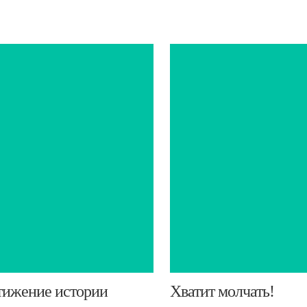
тижение истории
​Хватит молчать!