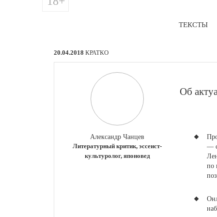
18+
ТЕКСТЫ
20.04.2018
КРАТКО
​Об акт
Александр Чанцев
Про
Литературный критик, эссеист-
— с
культуролог, японовед
Лен
по 
по
Онл
наб