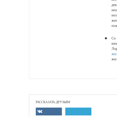
дек
нео
нез
жен
пож
Со 
кин
Ло
жи
жиз
РАССКАЗАТЬ ДРУЗЬЯМ