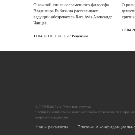
О важной книге современного философа
О роли
Владимира Бибихина рассказывает
детект
ведущий обозреватель Rara Avis Александр
критик
Чанцев.
17.04.
11.04.2018
ТЕКСТЫ /
Рецензии
© 2026 Rara Avis. Открытая критика
Частичное копирование материалов rara-rara.ru возможно при на
разрешения редакции
Наши реквизиты
Платежи и конфиденциальн