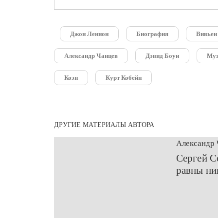
Джон Леннон
Биография
Вивьен
Александр Чанцев
Дэвид Боуи
Му
Коэн
Курт Кобейн
ДРУГИЕ МАТЕРИАЛЫ АВТОРА
Александр 
​Сергей 
равны ни