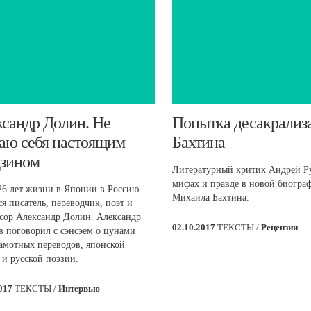
ксандр Долин. Не
​Попытка десакрализ
аю себя настоящим
Бахтина
дзином
Литературный критик Андрей Ру
мифах и правде в новой биогра
26 лет жизни в Японии в Россию
Михаила Бахтина.
я писатель, переводчик, поэт и
сор Александр Долин. Александр
02.10.2017
ТЕКСТЫ /
Рецензии
в поговорил с сэнсэем о цунами
амотных переводов, японской
 и русской поэзии.
2017
ТЕКСТЫ /
Интервью