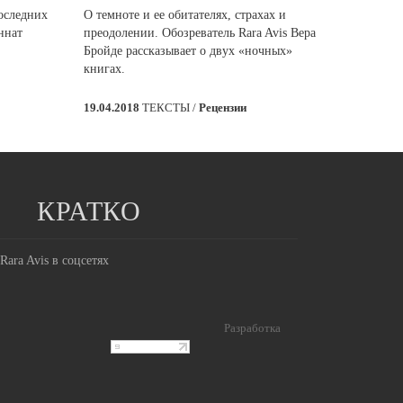
оследних
О темноте и ее обитателях, страхах и
ннат
преодолении. Обозреватель Rara Avis Вера
Бройде рассказывает о двух «ночных»
книгах.
19.04.2018
ТЕКСТЫ /
Рецензии
КРАТКО
Rara Avis в соцсетях
Разработка