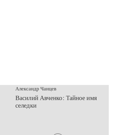
Александр Чанцев
​Василий Авченко: Тайное имя
селедки