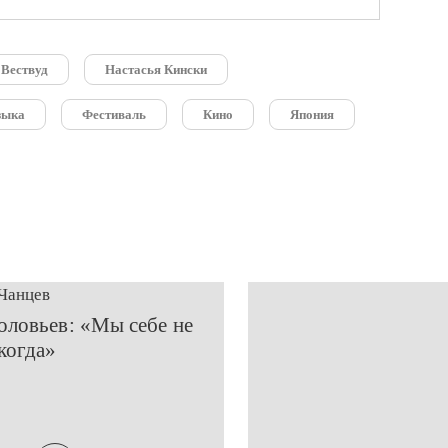
 Вествуд
Настасья Кински
зыка
Фестиваль
Кино
Япония
Чанцев
Соловьев: «Мы себе не
когда»