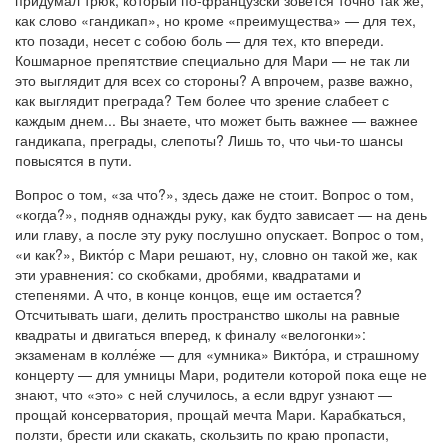
как слово «гандикап», но кроме «преимущества» — для тех,
кто позади, несет с собою боль — для тех, кто впереди.
Кошмарное препятствие специально для Мари — не так ли
это выглядит для всех со стороны? А впрочем, разве важно,
как выглядит преграда? Тем более что зрение слабеет с
каждым днем... Вы знаете, что может быть важнее — важнее
гандикапа, преграды, слепоты? Лишь то, что чьи-то шансы
повысятся в пути.
Вопрос о том, «за что?», здесь даже не стоит. Вопрос о том,
«когда?», подняв однажды руку, как будто зависает — на день
или главу, а после эту руку послушно опускает. Вопрос о том,
«и как?», Викто́р с Мари решают, ну, словно он такой же, как
эти уравнения: со скобками, дробями, квадратами и
степенями. А что, в конце концов, еще им остается?
Отсчитывать шаги, делить пространство школы на равные
квадраты и двигаться вперед, к финалу «велогонки»:
экзаменам в колле́же — для «умника» Викто́ра, и страшному
концерту — для умницы Мари, родители которой пока еще не
знают, что «это» с ней случилось, а если вдруг узнают —
прощай консерватория, прощай мечта Мари. Карабкаться,
ползти, брести или скакать, скользить по краю пропасти,