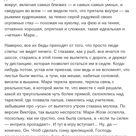
вокруг, включая самых близких — и самых-самых умных, и
сведущих во всем — не видели того, что прятала внутри — за
рыжими кудряшками, за темно-серой радужкой своих
огромных глаз — похожая на куколку, на фею и на гения,
отчаянно хорошая, опрятная и сложная, такая идеальная и
«четкая» Мари...
Наверно, все их беды приходят от того, что просто люди
слепы: не видят ничего. С глазами, как у рыб, все мчатся по
шоссе, стараясь в этой гонке не вылететь с дороги, и держат
ту дистанцию, которая позволит остаться им в седле. Когда-
нибудь потом, устав или приехав, они ведь и не вспомнят, что
листья были желты, а тучи, как мешки, набитые соломой,
висели в вышине. Мари теряла зрение, теряла связь с
реальностью, в которой жили те, что вместе с ней решали,
какой из треугольников чуть более прямой, склонялись над
тарелкой, где плавала лапша, смеялись над учителем,
забывшим про «усы» от выпитого утром стакана молока. По
версии Викто́ра, так вышло неспроста: Мари-Жозе ослепла,
поскольку, как ни грустно, она была сильна, а «если ты силен
— интрига пропадает». И тут в игру вступает... Ну, да —
конечно, Он. Чтоб сделать гонку зрелищной, Господь
придумал трюк, который по-французски зовется точно так же,