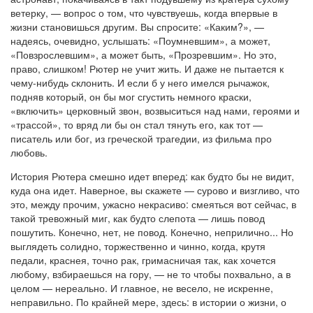
ветерку, — вопрос о том, что чувствуешь, когда впервые в
жизни становишься другим. Вы спросите: «Каким?», —
надеясь, очевидно, услышать: «Поумневшим», а может,
«Повзрослевшим», а может быть, «Прозревшим». Но это,
право, слишком! Рютер не учит жить. И даже не пытается к
чему-нибудь склонить. И если б у него имелся рычажок,
подняв который, он бы мог сгустить немного краски,
«включить» церковный звон, возвыситься над нами, героями и
«трассой», то вряд ли бы он стал тянуть его, как тот —
писатель или бог, из греческой трагедии, из фильма про
любовь.
История Рютера смешно идет вперед: как будто бы не видит,
куда она идет. Наверное, вы скажете — сурово и визгливо, что
это, между прочим, ужасно некрасиво: смеяться вот сейчас, в
такой тревожный миг, как будто слепота — лишь повод
пошутить. Конечно, нет, не повод. Конечно, неприлично... Но
выглядеть солидно, торжественно и чинно, когда, крутя
педали, краснея, точно рак, гримасничая так, как хочется
любому, взбираешься на гору, — не то чтобы похвально, а в
целом — нереально. И главное, не весело, не искренне,
неправильно. По крайней мере, здесь: в истории о жизни, о