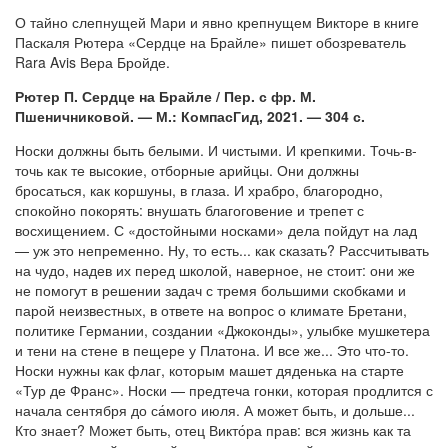
О тайно слепнущей Мари и явно крепнущем Викторе в книге
Паскаля Рютера «Сердце на Брайле» пишет обозреватель
Rara Avis Вера Бройде.
Рютер П. Сердце на Брайле / Пер. с фр. М.
Пшеничниковой. — М.: КомпасГид, 2021. — 304 с.
Носки должны быть белыми. И чистыми. И крепкими. Точь-в-
точь как те высокие, отборные арийцы. Они должны
бросаться, как коршуны, в глаза. И храбро, благородно,
спокойно покорять: внушать благоговение и трепет с
восхищением. С «достойными носками» дела пойдут на лад
— уж это непременно. Ну, то есть... как сказать? Рассчитывать
на чудо, надев их перед школой, наверное, не стоит: они же
не помогут в решении задач с тремя большими скобками и
парой неизвестных, в ответе на вопрос о климате Бретани,
политике Германии, создании «Джоконды», улыбке мушкетера
и тени на стене в пещере у Платона. И все же... Это что-то.
Носки нужны как флаг, которым машет дяденька на старте
«Тур де Франс». Носки — предтеча гонки, которая продлится с
начала сентября до са́мого июля. А может быть, и дольше...
Кто знает? Может быть, отец Викто́ра прав: вся жизнь как та