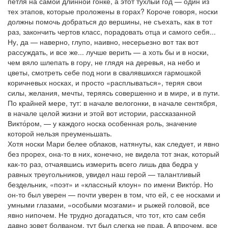
петля на самой длинной гонке, а этот тухлый год — один из
тех этапов, которые проложены в горах? Короче говоря, носки
должны помочь добраться до вершины, не съехать, как в тот
раз, закончить чертов класс, порадовать отца и самого себя...
Ну, да — наверно, глупо, наивно, несерьезно вот так вот
рассуждать, и все же... лучше верить — а хоть бы и в носки,
чем вяло шлепать в гору, не глядя на деревья, на небо и
цветы, смотреть себе под ноги в свалявшихся гармошкой
коричневых носках, и просто «расплываться», теряя свои
силы, желания, мечты, теряясь совершенно и в мире, и в пути.
По крайней мере, тут: в начале велогонки, в начале сентября,
в начале целой жизни и этой вот истории, рассказанной
Викто́ром, — у каждого носка особенная роль, значение
которой нельзя преуменьшать.
Хотя носки Мари белее облаков, натянуты, как следует, и явно
без прорех, она-то в них, конечно, не видела тот знак, который
как-то раз, отчаявшись измерить всего лишь два бедра у
равных треугольников, увидел наш герой — талантливый
бездельник, «поэт» и «классный клоун» по имени Викто́р. Но
он-то был уверен — почти уверен в том, что ей, с ее носками и
умными глазами, «особыми мозгами» и рыжей головой, все
явно нипочем. Не трудно догадаться, что тот, кто сам себя
давно зовет болваном, тут был слегка не прав. А впрочем, все