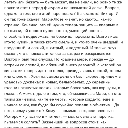
лететь или бежать — быть может, вы не знали, но ровно те же
подвиги стоят перед фигурами на шахматной доске. Вопрос,
однако, в том, кто в этой паре пешка? Вы скажете: Викто́р. И
он так тоже скажет. Мари-Жозе кивнет, но как-то... как-то
странно. Конечно, это ей нужна теперь защита — впервые в
ее жизни, ей просто нужен кто-то, умеющий понять,
способный поддержать, не бросить, подсказать. Всего лишь
кто-то чуткий, а также кто-то смелый, и кто-то очень щедрый, и
преданный, и ловкий, и хитрый, и надежный. И только олух
скажет, что в пешке эти качества как раз и раскрываются.
Викто́р и был тем олухом. По крайней мере, прежде — до
встречи со слепой, влюбленной в него девочкой, с которой он
зигзагами теперь идет по полю, прикидываясь пешкой, конем
или слоном... Хотя на самом деле он был, скорее, принцем в
урановых доспехах и новых, белых-белых, до середины
голени натянутых носках, которые бросались, как коршуны, в
глаза... А может, дело в том, что, сблизившись с Мари, он стал
таким же четким, как те ее черты, которые когда-то, еще в
начале гонки, как будто бы случайно попали в объектив... Да
нет, к чему лукавить? Кому — помимо всех, «заявленных»
Рютером к участию в «петле», — мы, словно эта парочка,
пытаемся солгать? Важнейший из вопросов стоит, как
астронавт, покачиваясь в такт подувшему из кратера сухому