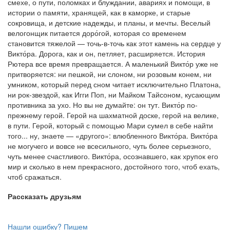
смехе, о пути, поломках и блуждании, авариях и помощи, в
истории о памяти, хранящей, как в каморке, и старые
сокровища, и детские надежды, и планы, и мечты. Веселый
велогонщик питается доро́гой, которая со временем
становится тяжелой — точь-в-точь как этот камень на сердце у
Викто́ра. Дорога, как и он, петляет, расширяется. История
Рютера все время превращается. А маленький Викто́р уже не
притворяется: ни пешкой, ни слоном, ни розовым конем, ни
умником, который перед сном читает исключительно Платона,
ни рок-звездой, как Игги Поп, ни Майком Тайсоном, кусающим
противника за ухо. Но вы не думайте: он тут. Викто́р по-
прежнему герой. Герой на шахматной доске, герой на велике,
в пути. Герой, который с помощью Мари сумел в себе найти
того... ну, знаете — «другого»: влюбленного Викто́ра. Викто́ра
не могучего и вовсе не всесильного, чуть более серьезного,
чуть менее счастливого. Викто́ра, осознавшего, как хрупок его
мир и сколько в нем прекрасного, достойного того, чтоб ехать,
чтоб сражаться.
Рассказать друзьям
Нашли ошибку? Пишем