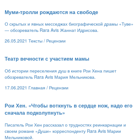
​Муми-тролли рождаются на свободе
О скрытых и явных месседжах биографической драмы «Туве»
— обозреватель Rara Avis Жаннат Идрисова.
26.05.2021
Тексты /
Рецензии
​Театр вечности с участием мамы
Об истории переселения душ в книге Рои Хена пишет
обозреватель Rara Avis Мария Мельникова.
17.06.2021
Главная /
Рецензии
​Рои Хен. «Чтобы воткнуть в сердце нож, надо его
сначала подколупнуть»
Писатель Рои Хен рассказал о трудностях реинкарнации и
своем романе «Души» корреспонденту Rara Avis Марии
Мельниковой.