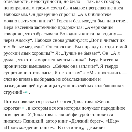
отдельности, недоступности, но было — так, как говорю,
непоправимым грехом сочла бы я малое прегрешение пред
Набоковым. Он доверчиво спросил: „А в библиотеке —
можно взять мои книги?“ Горек и безвыходен был наш ответ.
Вера Евсеевна застенчиво продолжила: „Американцы
говорили, что забрасывали Володины книги на родину —
через Аляску“. Набоков снова улыбнулся: „Вот и читают их
там белые медведи“. Он спросил: „Вы вправду находите мой
русский язык хорошим?“ Я: „Лучше не бывает“. Он: „А я
думал, что это замороженная земляника“. Вера Евсеевна
иронически вмешалась: „Сейчас она заплачет“. Я твердо
супротивно отозвалась: „Я не заплачу“.» «Мы простились —
словно вплавь выбираясь из обволакивающей и
разъединяющей путаницы туманно-зелёных колеблющихся
струений»
.
Потом появляется рассказ Сергея Довлатова «Жизнь
коротка»
, в котором вся эта история получает пародийное
освещение. У Довлатова главной фигурой становится
писатель Левицкий, автор книг «Далекий берег», «Шар»,
«Происхождение танго»... В гостиницу, где живёт