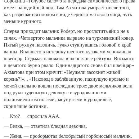
Сорокина «Голубое сало» эта передача символического права
имеет пародийный вид. Там Ахматова умирает после того,
как разрешается плодом в виде чёрного матового яйца, чуть
меньше куриного.
Сперва приходит мальчик Роберт, но проглотить яйцо не в
силах. «Четвертого мальчика вырвало на туркменский ковер.
Пятый рухнул навзничь, гулко стукнувшись головой о край
ванны. Впавшего в истерику шестого кулаками успокаивал
швейцар. Седьмая наложила в шерстяные рейтузы. Восьмого
и девятого бурно рвало. Одиннадцатого снова бил швейцар»
Ахматова при этом кричит: «Неужели засохнет живой
корень?!»... «Наконец в заблёванную, пахнущую кровью и
мочой спальню вошли последние трое: двое мальчиков вели
под руки худенькую девочку с изуродованными
полиомиелитом ногами, засунутыми в уродливые,
скрипящие ботинки.
— Кто? — спросила ААА.
— Белка, — ответила бледная девочка.
— Женя, — пробормотал белобрысый горбоносый мальчик.