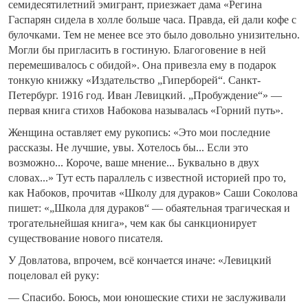
семидесятилетний эмигрант, приезжает дама «Регина
Гаспарян сидела в холле больше часа. Правда, ей дали кофе с
булочками. Тем не менее все это было довольно унизительно.
Могли бы пригласить в гостиную. Благоговение в ней
перемешивалось с обидой». Она привезла ему в подарок
тонкую книжку «Издательство „Гиперборей“. Санкт-
Петербург. 1916 год. Иван Левицкий. „Пробуждение“» —
первая книга стихов Набокова называлась «Горний путь».
Женщина оставляет ему рукопись: «Это мои последние
рассказы. Не лучшие, увы. Хотелось бы... Если это
возможно... Короче, ваше мнение... Буквально в двух
словах...» Тут есть параллель с известной историей про то,
как Набоков, прочитав «Школу для дураков» Саши Соколова
пишет: «„Школа для дураков“ — обаятельная трагическая и
трогательнейшая книга», чем как бы санкционирует
существование нового писателя.
У Довлатова, впрочем, всё кончается иначе: «Левицкий
поцеловал ей руку:
— Спасибо. Боюсь, мои юношеские стихи не заслуживали