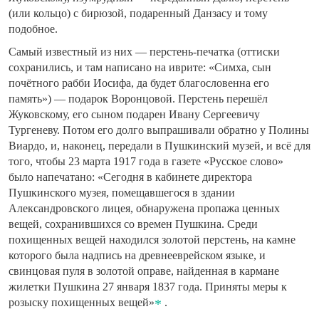
(или кольцо) с бирюзой, подаренный Данзасу и тому
подобное.
Самый известный из них — перстень-печатка (оттиски
сохранились, и там написано на иврите: «Симха, сын
почётного рабби Иосифа, да будет благословенна его
память») — подарок Воронцовой. Перстень перешёл
Жуковскому, его сыном подарен Ивану Сергеевичу
Тургеневу. Потом его долго выпрашивали обратно у Полины
Виардо, и, наконец, передали в Пушкинский музей, и всё для
того, чтобы 23 марта 1917 года в газете «Русское слово»
было напечатано: «Сегодня в кабинете директора
Пушкинского музея, помещавшегося в здании
Александровского лицея, обнаружена пропажа ценных
вещей, сохранившихся со времен Пушкина. Среди
похищенных вещей находился золотой перстень, на камне
которого была надпись на древнееврейском языке, и
свинцовая пуля в золотой оправе, найденная в кармане
жилетки Пушкина 27 января 1837 года. Приняты меры к
розыску похищенных вещей»
.