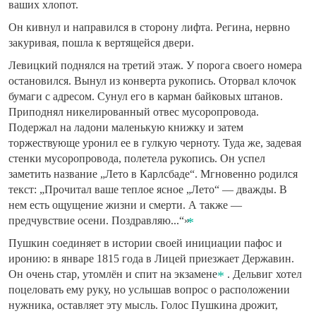
ваших хлопот.
Он кивнул и направился в сторону лифта. Регина, нервно
закуривая, пошла к вертящейся двери.
Левицкий поднялся на третий этаж. У порога своего номера
остановился. Вынул из конверта рукопись. Оторвал клочок
бумаги с адресом. Сунул его в карман байковых штанов.
Приподнял никелированный отвес мусоропровода.
Подержал на ладони маленькую книжку и затем
торжествующе уронил ее в гулкую черноту. Туда же, задевая
стенки мусоропровода, полетела рукопись. Он успел
заметить название „Лето в Карлсбаде“. Мгновенно родился
текст: „Прочитал ваше теплое ясное „Лето“ — дважды. В
нем есть ощущение жизни и смерти. А также —
предчувствие осени. Поздравляю...“»
Пушкин соединяет в истории своей инициации пафос и
иронию: в январе 1815 года в Лицей приезжает Державин.
Он очень стар, утомлён и спит на экзамене
. Дельвиг хотел
поцеловать ему руку, но услышав вопрос о расположении
нужника, оставляет эту мысль. Голос Пушкина дрожит,