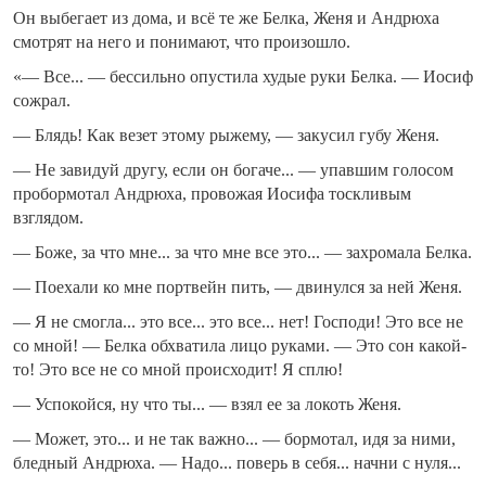
Он выбегает из дома, и всё те же Белка, Женя и Андрюха
смотрят на него и понимают, что произошло.
«— Все... — бессильно опустила худые руки Белка. — Иосиф
сожрал.
— Блядь! Как везет этому рыжему, — закусил губу Женя.
— Не завидуй другу, если он богаче... — упавшим голосом
пробормотал Андрюха, провожая Иосифа тоскливым
взглядом.
— Боже, за что мне... за что мне все это... — захромала Белка.
— Поехали ко мне портвейн пить, — двинулся за ней Женя.
— Я не смогла... это все... это все... нет! Господи! Это все не
со мной! — Белка обхватила лицо руками. — Это сон какой-
то! Это все не со мной происходит! Я сплю!
— Успокойся, ну что ты... — взял ее за локоть Женя.
— Может, это... и не так важно... — бормотал, идя за ними,
бледный Андрюха. — Надо... поверь в себя... начни с нуля...