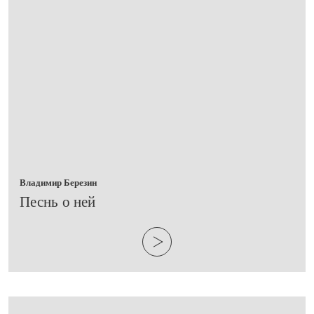
Владимир Березин
​Песнь о ней