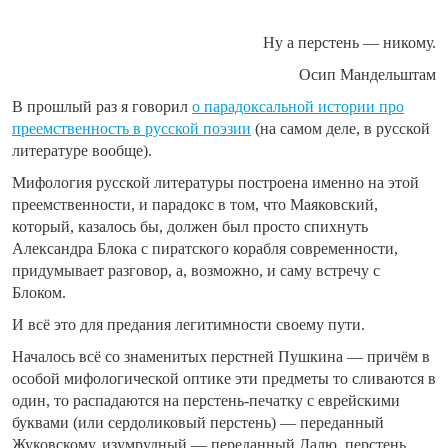
Ну а перстень — никому.
Осип Мандельштам
В прошлый раз я говорил
о парадоксальной истории про
преемственность в русской поэзии
(на самом деле, в русской
литературе вообще).
Мифология русской литературы построена именно на этой
преемственности, и парадокс в том, что Маяковский,
который, казалось бы, должен был просто спихнуть
Александра Блока с пиратского корабля современности,
придумывает разговор, а, возможно, и саму встречу с
Блоком.
И всё это для предания легитимности своему пути.
Началось всё со знаменитых перстней Пушкина — причём в
особой мифологической оптике эти предметы то сливаются в
один, то распадаются на перстень-печатку с еврейскими
буквами (или сердоликовый перстень) — переданный
Жуковскому, изумрудный — переданный Далю, перстень