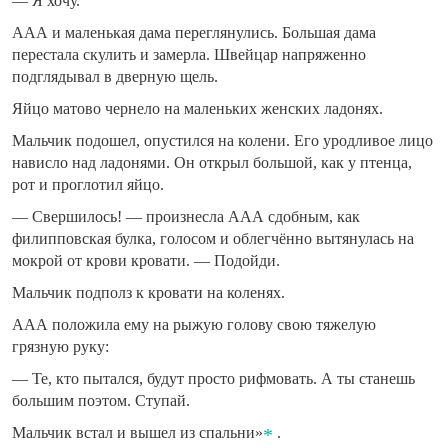
— Я хочу.
ААА и маленькая дама переглянулись. Большая дама
перестала скулить и замерла. Швейцар напряженно
подглядывал в дверную щель.
Яйцо матово чернело на маленьких женских ладонях.
Мальчик подошел, опустился на колени. Его уродливое лицо
нависло над ладонями. Он открыл большой, как у птенца,
рот и проглотил яйцо.
— Свершилось! — произнесла ААА сдобным, как
филипповская булка, голосом и облегчённо вытянулась на
мокрой от крови кровати. — Подойди.
Мальчик подполз к кровати на коленях.
ААА положила ему на рыжую голову свою тяжелую
грязную руку:
— Те, кто пытался, будут просто рифмовать. А ты станешь
большим поэтом. Ступай.
Мальчик встал и вышел из спальни»
.