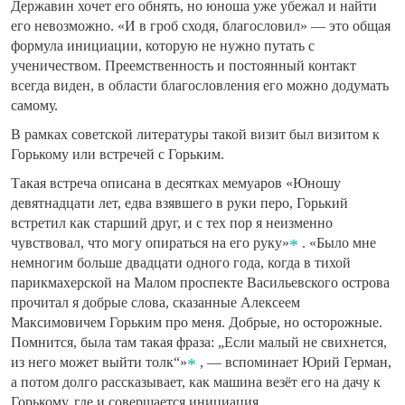
Державин хочет его обнять, но юноша уже убежал и найти
его невозможно. «И в гроб сходя, благословил» — это общая
формула инициации, которую не нужно путать с
ученичеством. Преемственность и постоянный контакт
всегда виден, в области благословления его можно додумать
самому.
В рамках советской литературы такой визит был визитом к
Горькому или встречей с Горьким.
Такая встреча описана в десятках мемуаров «Юношу
девятнадцати лет, едва взявшего в руки перо, Горький
встретил как старший друг, и с тех пор я неизменно
чувствовал, что могу опираться на его руку»
. «Было мне
немногим больше двадцати одного года, когда в тихой
парикмахерской на Малом проспекте Васильевского острова
прочитал я добрые слова, сказанные Алексеем
Максимовичем Горьким про меня. Добрые, но осторожные.
Помнится, была там такая фраза: „Если малый не свихнется,
из него может выйти толк“»
, — вспоминает Юрий Герман,
а потом долго рассказывает, как машина везёт его на дачу к
Горькому, где и совершается инициация.