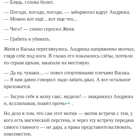
— Блядь, голова болит.
— Погоди, погоди, погоди, — забормотал вдруг Андрюха.
— Можно вот ещё... вот еще что...
— Чего? — сонно спросил Женя.
— Грабить и убивать.
Женя и Васька переглянулись. Андрюха напряженно молчал,
глядя себе под ноги. В глазах его показались слёзы, потекли
по серым щекам, закапали на мостовую.
— Да ну, чуваки... — повел спортивными плечами Васька.
— Я вам давно говорил: надо лабать джаз. А все остальное
приложится.
— Засунь себе в жопу сакс, мудило! — выкрикнул Андрюха
и, всхлипывая, пошёл прочь»
.
Но дело в том, что сам этот мотив — мотив встречи с тем, у
кого есть магический перстень, и через эту встречу передача
самого главного — не дара, а права представительствовать,
повсеместен.