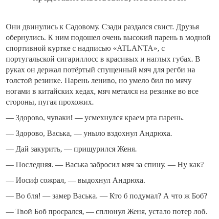
Они двинулись к Садовому. Сзади раздался свист. Друзья
обернулись. К ним подошел очень высокий парень в модной
спортивной куртке с надписью «ATLANTA», с
португальской сигариллосс в красивых и наглых губах. В
руках он держал потёртый спущенный мяч для регби на
толстой резинке. Парень лениво, но умело бил по мячу
ногами в китайских кедах, мяч метался на резинке во все
стороны, пугая прохожих.
— Здорово, чуваки! — усмехнулся краем рта парень.
— Здорово, Васька, — уныло вздохнул Андрюха.
— Дай закурить, — прищурился Женя.
— Последняя. — Васька забросил мяч за спину. — Ну как?
— Иосиф сожрал, — выдохнул Андрюха.
— Во бля! — замер Васька. — Кто б подумал? А что ж Боб?
— Твой Боб просрался, — сплюнул Женя, устало потер лоб.