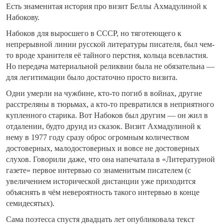
Есть знаменитая история про визит Беллы Ахмадулиной к
Набокову.
Набоков для выросшего в СССР, но тяготеющего к
непрерывной линии русской литературы писателя, был чем-
то вроде хранителя её тайного перстня, кольца всевластия.
Но передача материальной реликвии была не обязательна —
для легитимации было достаточно просто визита.
Одни умерли на чужбине, кто-то погиб в войнах, другие
расстреляны в тюрьмах, а кто-то превратился в неприятного
купленного старика. Вот Набоков был другим — он жил в
отдалении, будто друид из сказок. Визит Ахмадулиной к
нему в 1977 году сразу оброс огромным количеством
достоверных, малодостоверных и вовсе не достоверных
слухов. Говорили даже, что она напечатала в «Литературной
газете» первое интервью со знаменитым писателем (с
увеличением исторической дистанции уже приходится
объяснять в чём невероятность такого интервью в конце
семидесятых).
Сама поэтесса спустя двадцать лет опубликовала текст