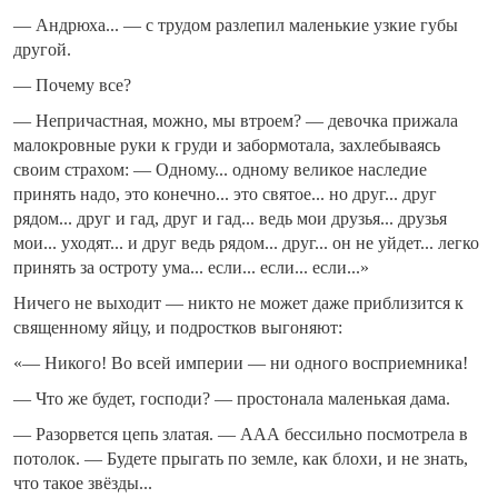
— Андрюха... — с трудом разлепил маленькие узкие губы
другой.
— Почему все?
— Непричастная, можно, мы втроем? — девочка прижала
малокровные руки к груди и забормотала, захлебываясь
своим страхом: — Одному... одному великое наследие
принять надо, это конечно... это святое... но друг... друг
рядом... друг и гад, друг и гад... ведь мои друзья... друзья
мои... уходят... и друг ведь рядом... друг... он не уйдет... легко
принять за остроту ума... если... если... если...»
Ничего не выходит — никто не может даже приблизится к
священному яйцу, и подростков выгоняют:
«— Никого! Во всей империи — ни одного восприемника!
— Что же будет, господи? — простонала маленькая дама.
— Разорвется цепь златая. — ААА бессильно посмотрела в
потолок. — Будете прыгать по земле, как блохи, и не знать,
что такое звёзды...