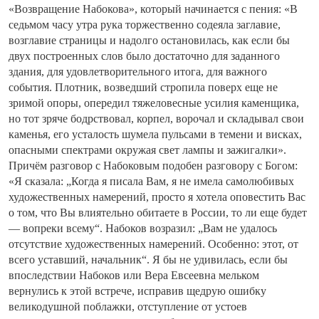
«Возвращение Набокова», который начинается с пения: «В
седьмом часу утра рука торжественно содеяла заглавие,
возглавие страницы и надолго остановилась, как если бы
двух построенных слов было достаточно для заданного
здания, для удовлетворительного итога, для важного
события. Плотник, возведший стропила поверх еще не
зримой опоры, опередил тяжеловесные усилия каменщика,
но тот зряче бодрствовал, корпел, ворочал и складывал свои
каменья, его усталость шумела пульсами в темени и висках,
опасными спектрами окружая свет лампы и зажигалки».
Причём разговор с Набоковым подобен разговору с Богом:
«Я сказала: „Когда я писала Вам, я не имела самолюбивых
художественных намерений, просто я хотела оповестить Вас
о том, что Вы влиятельно обитаете в России, то ли еще будет
— вопреки всему“. Набоков возразил: „Вам не удалось
отсутствие художественных намерений. Особенно: этот, от
всего уставший, начальник“. Я бы не удивилась, если бы
впоследствии Набоков или Вера Евсеевна мельком
вернулись к этой встрече, исправив щедрую ошибку
великодушной поблажки, отступление от устоев