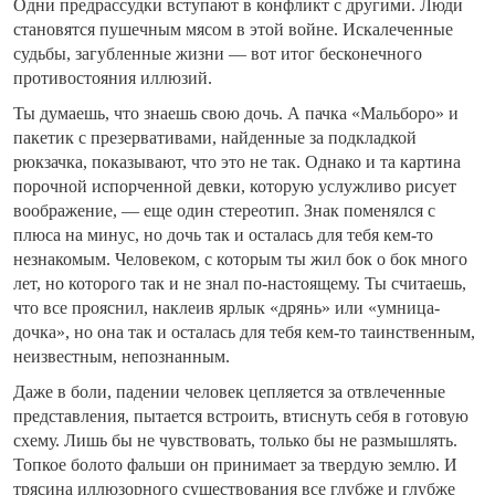
Одни предрассудки вступают в конфликт с другими. Люди
становятся пушечным мясом в этой войне. Искалеченные
судьбы, загубленные жизни — вот итог бесконечного
противостояния иллюзий.
Ты думаешь, что знаешь свою дочь. А пачка «Мальборо» и
пакетик с презервативами, найденные за подкладкой
рюкзачка, показывают, что это не так. Однако и та картина
порочной испорченной девки, которую услужливо рисует
воображение, — еще один стереотип. Знак поменялся с
плюса на минус, но дочь так и осталась для тебя кем-то
незнакомым. Человеком, с которым ты жил бок о бок много
лет, но которого так и не знал по-настоящему. Ты считаешь,
что все прояснил, наклеив ярлык «дрянь» или «умница-
дочка», но она так и осталась для тебя кем-то таинственным,
неизвестным, непознанным.
Даже в боли, падении человек цепляется за отвлеченные
представления, пытается встроить, втиснуть себя в готовую
схему. Лишь бы не чувствовать, только бы не размышлять.
Топкое болото фальши он принимает за твердую землю. И
трясина иллюзорного существования все глубже и глубже