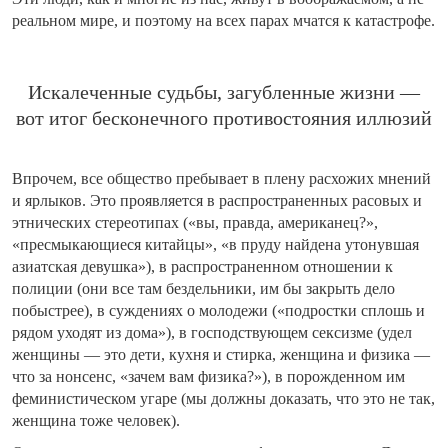
реальном мире, и поэтому на всех парах мчатся к катастрофе.
Искалеченные судьбы, загубленные жизни —
вот итог бесконечного противостояния иллюзий
Впрочем, все общество пребывает в плену расхожих мнений
и ярлыков. Это проявляется в распространенных расовых и
этнических стереотипах («вы, правда, американец?»,
«пресмыкающиеся китайцы», «в пруду найдена утонувшая
азиатская девушка»), в распространенном отношении к
полиции (они все там бездельники, им бы закрыть дело
побыстрее), в суждениях о молодежи («подростки сплошь и
рядом уходят из дома»), в господствующем сексизме (удел
женщины — это дети, кухня и стирка, женщина и физика —
что за нонсенс, «зачем вам физика?»), в порожденном им
феминистическом угаре (мы должны доказать, что это не так,
женщина тоже человек).