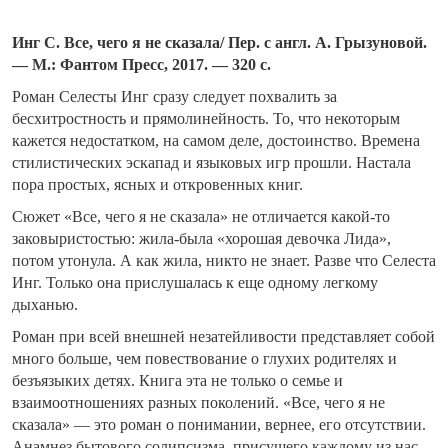
Инг С. Все, чего я не сказала/ Пер. с англ. А. Грызуновой.
— М.: Фантом Пресс, 2017. — 320 с.
Роман Селесты Инг сразу следует похвалить за
бесхитростность и прямолинейность. То, что некоторым
кажется недостатком, на самом деле, достоинство. Времена
стилистических эскапад и языковых игр прошли. Настала
пора простых, ясных и откровенных книг.
Сюжет «Все, чего я не сказала» не отличается какой-то
заковыристостью: жила-была «хорошая девочка Лида»,
потом утонула. А как жила, никто не знает. Разве что Селеста
Инг. Только она прислушалась к еще одному легкому
дыханью.
Роман при всей внешней незатейливости представляет собой
много больше, чем повествование о глухих родителях и
безъязыких детях. Книга эта не только о семье и
взаимоотношениях разных поколений. «Все, чего я не
сказала» — это роман о понимании, вернее, его отсутствии.
Анамнез бытового солипсизма, присущего каждому из нас.