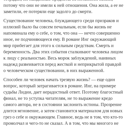
потому что они не имели к ней отношения. Она жила, а ее не
заметили, ее потеряли еще задолго до смерти.
Существование человека, блуждающего среди призраков и
иллюзий было бы совсем печальным, если бы жизнь не
напоминала ему о себе, о том, что она — нечто совершенно
иное, не подчиняющееся ему. В романе Инг окружающий
мир прибегает для этого к сильным средствам. Смерть и
беременность. Два этих события сталкивают человека лицом
к лицу с реальностью. Весь морок заблуждений, наивных
надежд развеивается перед жесткой и неприкрытой правдой
о человеческом существовании, в них выраженной.
Способен ли человек начать трезвую жизнь? — еще один
вопрос, который затрагивается в романе. Инг, на примере
судьбы Лидии, дает нерадостный ответ. Поэтому благостный
финал, не то уступка читателям, не то выражение кредо
самого автора, не в состоянии заслонить истины. Прозрение
длится мгновение, а затем становится материалом для новых
грез о себе и окружающем. Главное, ведь не в том, что кто-то
промолчал и чего-то не сказал. А в том, что мы многого не