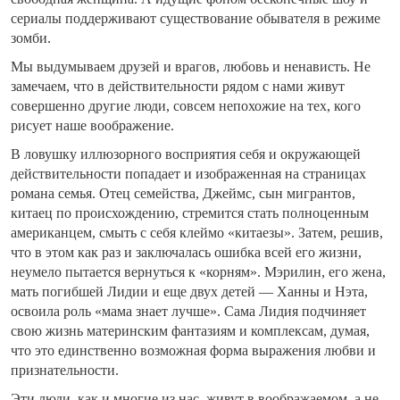
сериалы поддерживают существование обывателя в режиме
зомби.
Мы выдумываем друзей и врагов, любовь и ненависть. Не
замечаем, что в действительности рядом с нами живут
совершенно другие люди, совсем непохожие на тех, кого
рисует наше воображение.
В ловушку иллюзорного восприятия себя и окружающей
действительности попадает и изображенная на страницах
романа семья. Отец семейства, Джеймс, сын мигрантов,
китаец по происхождению, стремится стать полноценным
американцем, смыть с себя клеймо «китаезы». Затем, решив,
что в этом как раз и заключалась ошибка всей его жизни,
неумело пытается вернуться к «корням». Мэрилин, его жена,
мать погибшей Лидии и еще двух детей — Ханны и Нэта,
освоила роль «мама знает лучше». Сама Лидия подчиняет
свою жизнь материнским фантазиям и комплексам, думая,
что это единственно возможная форма выражения любви и
признательности.
Эти люди, как и многие из нас, живут в воображаемом, а не