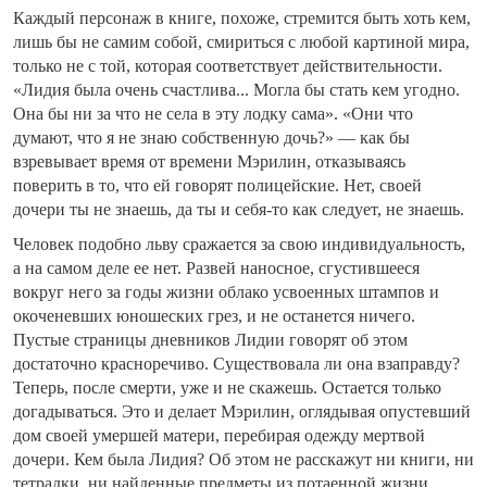
Каждый персонаж в книге, похоже, стремится быть хоть кем,
лишь бы не самим собой, смириться с любой картиной мира,
только не с той, которая соответствует действительности.
«Лидия была очень счастлива... Могла бы стать кем угодно.
Она бы ни за что не села в эту лодку сама». «Они что
думают, что я не знаю собственную дочь?» — как бы
взревывает время от времени Мэрилин, отказываясь
поверить в то, что ей говорят полицейские. Нет, своей
дочери ты не знаешь, да ты и себя-то как следует, не знаешь.
Человек подобно льву сражается за свою индивидуальность,
а на самом деле ее нет. Развей наносное, сгустившееся
вокруг него за годы жизни облако усвоенных штампов и
окоченевших юношеских грез, и не останется ничего.
Пустые страницы дневников Лидии говорят об этом
достаточно красноречиво. Существовала ли она взаправду?
Теперь, после смерти, уже и не скажешь. Остается только
догадываться. Это и делает Мэрилин, оглядывая опустевший
дом своей умершей матери, перебирая одежду мертвой
дочери. Кем была Лидия? Об этом не расскажут ни книги, ни
тетрадки, ни найденные предметы из потаенной жизни,