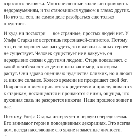
взрослого человека. Многочисленные коллизии приводят к
недоразумениям, и ты становишься чудаком в глазах других.
Но кто ты есть на самом деле разобраться еще только
предстоит.
И куда ни посмотри — все странные, простых людей нет. У
Ульфа Старка не встретишь персонажей-статистов. Потому
что, если хорошенько рассудить, то в жизни главных героев
не существует. Человек существует не в вакууме, он
неразрывно связан с другими людьми. Старк показывает, с
какой неизбежностью дети впитывают мир, в котором
растут. Они здраво оцениваю чудачества близких, но и любят
за них же сильнее. Колесо времени не прекращает свой бег.
Подростки присматриваются к родителям и прислушиваются
к старикам, восхищаются и прощаются с ними, ощущая, что
духовная связь не разорвется никогда. Наше прошлое живет в
нас.
Поэтому Ульфа Старка интересует в первую очередь семья.
Его занимают герои в повседневных декорациях. Это всегда
дом, всегда населяющие его яркие и заметные личности.