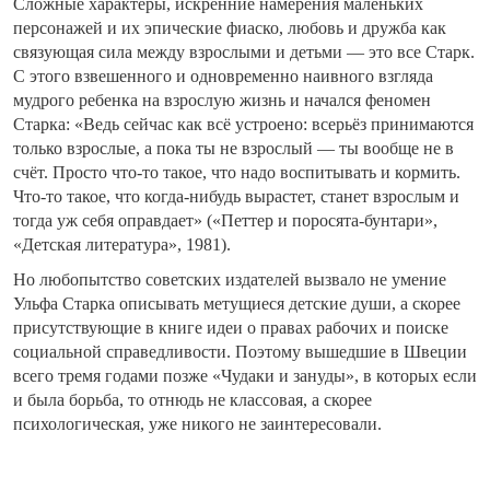
Сложные характеры, искренние намерения маленьких
персонажей и их эпические фиаско, любовь и дружба как
связующая сила между взрослыми и детьми — это все Старк.
С этого взвешенного и одновременно наивного взгляда
мудрого ребенка на взрослую жизнь и начался феномен
Старка: «Ведь сейчас как всё устроено: всерьёз принимаются
только взрослые, а пока ты не взрослый — ты вообще не в
счёт. Просто что-то такое, что надо воспитывать и кормить.
Что-то такое, что когда-нибудь вырастет, станет взрослым и
тогда уж себя оправдает» («Петтер и поросята-бунтари»,
«Детская литература», 1981).
Но любопытство советских издателей вызвало не умение
Ульфа Старка описывать метущиеся детские души, а скорее
присутствующие в книге идеи о правах рабочих и поиске
социальной справедливости. Поэтому вышедшие в Швеции
всего тремя годами позже «Чудаки и зануды», в которых если
и была борьба, то отнюдь не классовая, а скорее
психологическая, уже никого не заинтересовали.