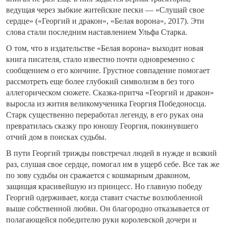
ведущая через зыбкие житейские пески — «Слушай свое
сердце» («Георгий и дракон», «Белая ворона», 2017). Эти
слова стали последним наставлением Ульфа Старка.
О том, что в издательстве «Белая ворона» выходит новая
книга писателя, стало известно почти одновременно с
сообщением о его кончине. Грустное совпадение помогает
рассмотреть еще более глубокий символизм в без того
аллегорическом сюжете. Сказка-притча «Георгий и дракон»
выросла из жития великомученика Георгия Победоносца.
Старк существенно переработал легенду, в его руках она
превратилась сказку про юношу Георгия, покинувшего
отчий дом в поисках судьбы.
В пути Георгий трижды повстречал людей в нужде и всякий
раз, слушая свое сердце, помогал им в ущерб себе. Все так же
по зову судьбы он сражается с кошмарным драконом,
защищая красивейшую из принцесс. Но главную победу
Георгий одерживает, когда ставит счастье возлюбленной
выше собственной любви. Он благородно отказывается от
полагающейся победителю руки королевской дочери и