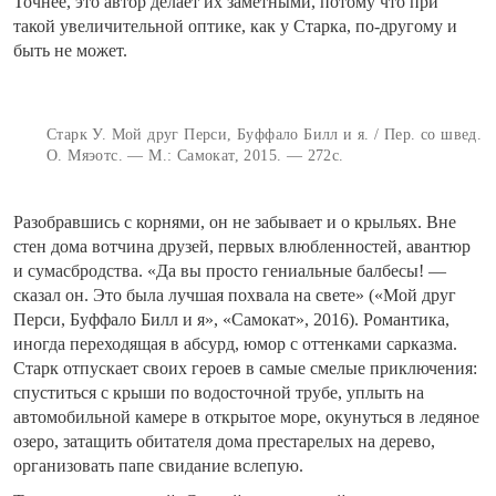
Точнее, это автор делает их заметными, потому что при
такой увеличительной оптике, как у Старка, по-другому и
быть не может.
Старк У. Мой друг Перси, Буффало Билл и я. / Пер. со швед.
О. Мяэотс. — М.: Самокат, 2015. — 272с.
Разобравшись с корнями, он не забывает и о крыльях. Вне
стен дома вотчина друзей, первых влюбленностей, авантюр
и сумасбродства. «Да вы просто гениальные балбесы! —
сказал он. Это была лучшая похвала на свете» («Мой друг
Перси, Буффало Билл и я», «Самокат», 2016). Романтика,
иногда переходящая в абсурд, юмор с оттенками сарказма.
Старк отпускает своих героев в самые смелые приключения:
спуститься с крыши по водосточной трубе, уплыть на
автомобильной камере в открытое море, окунуться в ледяное
озеро, затащить обитателя дома престарелых на дерево,
организовать папе свидание вслепую.