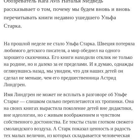
Обозреватель Rara Avis Наталья Медведь
рассказывает о том, почему мы будем вновь и вновь
перечитывать книги недавно ушедшего Ульфа
Старка.
На прошлой неделе не стало Ульфа Старка. Швеция потеряла
любимого детского писателя, а мир обеднел на одного
хорошего сказочника. Его книги находили отклик не только
на родине, но и далеко за ее пределами. И я думаю, однажды
оглянувшись назад, мы увидим, что для наших детей он
сделал не меньше, чем его предшественница Астрид
Линдгрен.
Имя Линдгрен не может не всплыть в разговоре об Ульфе
Старке — слишком сильно переплетаются их тропинки. Она
на своих книгах вырастила поколение детей вне дидактики,
вне идеологии, но с живым воображением и чувством
собственного достоинства. Ее тексты стали глотком свежего
смоландского воздуха. А Старк показал ценность и радость
тех малых величин, из которых складывается человеческая