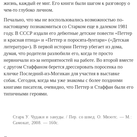
жизнь, каждый ее миг. Его книги были шагом к разговору о
чем-то глубоко личном.
Печально, что мы не воспользовались возможностью по-
настоящему познакомиться со Старком еще в далеком 1981
году. В СССР издали его дебютные детские повести «Петтер
и красная птица» и «Петтер и поросята-бунтари» («Детская
литература»). В первой истории Петтер убегает из дома,
думая, что родители разлюбили его, когда те просто
нервничали из-за неприятностей на работе. Во второй вместе
с другом Стаффаном берется дрессировать поросенка по
кличке Последний-из-Могикан для участия в выставке
собак. Сегодня, когда мы уже знакомы с более поздними
книгами писателя, очевидно, что Петтер и Стаффан были его
типичными героями.
Старк У. Чудаки и зануды. / Пер. со швед. О. Мяэотс. — М.:
Самокат, 2008. — 160с.