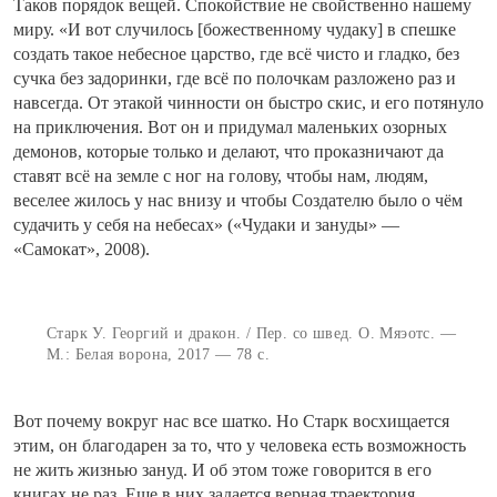
Таков порядок вещей. Спокойствие не свойственно нашему
миру. «И вот случилось
[божественному чудаку]
в спешке
создать такое небесное царство, где всё чисто и гладко, без
сучка без задоринки, где всё по полочкам разложено раз и
навсегда. От этакой чинности он быстро скис, и его потянуло
на приключения. Вот он и придумал маленьких озорных
демонов, которые только и делают, что проказничают да
ставят всё на земле с ног на голову, чтобы нам, людям,
веселее жилось у нас внизу и чтобы Создателю было о чём
судачить у себя на небесах» («Чудаки и зануды» —
«Самокат», 2008).
Старк У. Георгий и дракон. / Пер. со швед. О. Мяэотс. —
М.: Белая ворона, 2017 — 78 с.
Вот почему вокруг нас все шатко. Но Старк восхищается
этим, он благодарен за то, что у человека есть возможность
не жить жизнью зануд. И об этом тоже говорится в его
книгах не раз. Еще в них задается верная траектория,