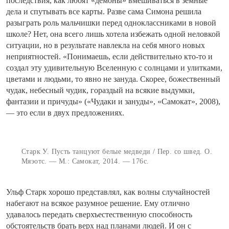
последствия, как любят «демоны» вмешиваться в земные
дела и спутывать все карты. Разве сама Симона решила
разыграть роль мальчишки перед одноклассниками в новой
школе? Нет, она всего лишь хотела избежать одной неловкой
ситуации, но в результате навлекла на себя много новых
неприятностей. «Понимаешь, если действительно кто-то и
создал эту удивительную Вселенную с солнцами и улитками,
цветами и людьми, то явно не зануда. Скорее, божественный
чудак, небесный чудик, гораздый на всякие выдумки,
фантазии и причуды» («Чудаки и зануды», «Самокат», 2008),
— это если в двух предложениях.
Старк У. Пусть танцуют белые медведи / Пер. со швед. О.
Мяэотс. — М.: Самокат, 2014. — 176с.
Ульф Старк хорошо представлял, как волны случайностей
набегают на всякое разумное решение. Ему отлично
удавалось передать сверхъестественную способность
обстоятельств брать верх над планами людей. И он с