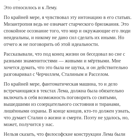
Это относилось и к Лему.
По крайней мере, я чувствовал эту интонацию в его статьях.
Мизантропия ведь не означает старческого брюзжания. Это
спокойное осознание того, что мир и окружающие его люди
неидеальны, и никому не дано сил сделать их иными. Но
отчего ж не поговорить об этой идеальности.
Рассказывали, что под конец жизни он беседовал во сне с
разными знаменитостями — живыми и мёртвыми. Мне
хочется думать, что это была не шутка, и он действительно
разговаривал с Черчиллем, Сталиным и Расселом.
По крайней мере, фантоматическая машина, то и дело
встречающаяся в текстах Лема, должна была обязательно
включать в себя возможность поговорить со святыми,
вышедшими из созерцательного состояния и тиранами,
лишёнными охраны. В конце концов, кто-то должен узнать,
что думает Сталин о жизни и смерти. Поэту не удалось, но,
может, получится у нас.
Нельзя сказать, что философские конструкции Лема были