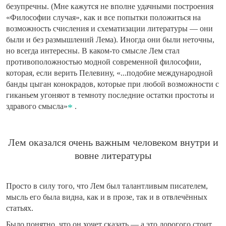
безупречны. (Мне кажутся не вполне удачными построения
«Философии случая», как и все попытки положиться на
возможность счисления и схематизации литературы — они
были и без размышлений Лема). Иногда они были неточны,
но всегда интересны. В каком-то смысле Лем стал
противоположностью модной современной философии,
которая, если верить Пелевину, «...подобие международной
банды цыган конокрадов, которые при любой возможности с
гиканьем угоняют в темноту последние остатки простоты и
здравого смысла»
.
Лем оказался очень важным человеком внутри и
вовне литературы
Просто в силу того, что Лем был талантливым писателем,
мысль его была видна, как и в прозе, так и в отвлечённых
статьях.
Было понятно, что он хочет сказать — а это дорогого стоит.