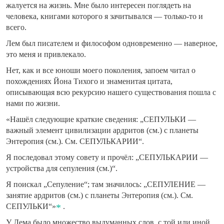
жалуется на жизнь. Мне было интересен поглядеть на
человека, книгами которого я зачитывался — только-то и
всего.
Лем был писателем и философом одновременно — наверное,
это меня и привлекало.
Нет, как и все юноши моего поколения, запоем читал о
похождениях Йона Тихого и знаменитая цитата,
описывающая всю рекурсию нашего существования пошла с
нами по жизни.
«Нашёл следующие краткие сведения: „СЕПУЛЬКИ —
важный элемент цивилизации ардритов (см.) с планеты
Энтеропия (см.). См. СЕПУЛЬКАРИИ“.
Я последовал этому совету и прочёл: „СЕПУЛЬКАРИИ —
устройства для сепуления (см.)“.
Я поискал „Сепуление“; там значилось: „СЕПУЛЕНИЕ —
занятие ардритов (см.) с планеты Энтеропия (см.). См.
СЕПУЛЬКИ“»
.
У Лема было множество выдуманных слов, с той или иной