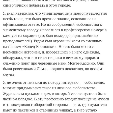
символически побывать в этом городе.
Я знал наверняка, что утилитарная цель моего путешествия
несбыточна, это было прочное знание, основанное на
официальном ответе. Но из соображений любопытства к
знаменитому городу я поселился в профессорском номере в
кампусе на окраине (это был номер для приглашённых
преподавателей). Рядом был огромный холм со смешным
названием «Копец Костюшки». Но это было место с
несмешной историей, и, взобравшись на него однажды,
обнаружил, что там стоят старики в ветхих мундирах и
слаженно поют про червонные маки Монте-Кассино. Они
были ровесниками Лема — одного поколения, во всяком
случае.
Я не очень отчаивался по поводу интервью — собственно,
многие придумывают такое из личного любопытства.
Журналиста пускают в дом, в который его не пустили бы в
частном порядке. В эту профессию входит посещение музеев
и заповедников с оборотной стороны — там, где служители
пьют из пакетиков в старинных чашках, а тигр устало