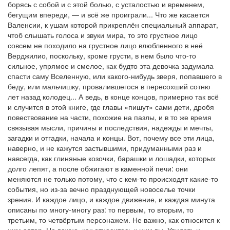
борясь с собой и с этой болью, с усталостью и временем,
бегущим впереди, — и всё же проиграли... Что же касается
Валенсии, к ушам которой прикреплён специальный аппарат,
чтоб слышать голоса и звуки мира, то это грустное лицо
совсем не походило на грустное лицо влюбленного в неё
Верджилио, поскольку, кроме грусти, в нем было что-то
сильное, упрямое и смелое, как будто эта девочка задумала
спасти саму Вселенную, или какого-нибудь зверя, попавшего в
беду, или мальчишку, провалившегося в пересохший сотню
лет назад колодец... А ведь, в конце концов, примерно так всё
и случится в этой книге, где главы «пишут» сами дети, дробя
повествование на части, похожие на пазлы, и в то же время
связывая мысли, причины и последствия, надежды и мечты,
загадки и отгадки, начала и концы. Вот, почему все эти лица,
наверно, и не кажутся застывшими, придуманными раз и
навсегда, как глиняные козочки, барашки и лошадки, которых
долго лепят, а после обжигают в каменной печи: они
меняются не только потому, что с кем-то происходят какие-то
события, но из-за вечно празднующей новоселье точки
зрения. И каждое лицо, и каждое движение, и каждая минута
описаны по многу-многу раз: то первым, то вторым, то
третьим, то четвёртым персонажем. Не важно, как относится к
ним автор. Не важно, как относитесь к ним вы. Увидеть и