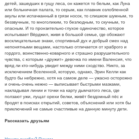
детей, зашедших в гущу леса, он кажется то белым, как Луна
или больничная палата, то серым, как плавник озлобленной
акулы или испачканный в грязи носок, то слишком шумным, то
беззвучным, то многоликим, то безлюдным, то скучным, то
опасным. И то пронзительно-глухое одиночество, которое
испытывает Вёрджил, живя в большой семье, где обожают
восклицательные знаки, спортивный дух и добрый смех над
непонятными вещами, настолько отличается от храброго и
гордого, воинственно-коварного и страшно разрушительного
чувства, с которым «дружит» девочка по имени Валенсия, что
вряд ли кто-нибудь увидит между ними сходство. Никто, за
исключением Вселенной, которую, однако, Эрин Келли как
будто бы небрежно, хотя на самом деле — ужасно осторожно
и очень-очень нежно — выписывает быстрыми мазками,
накладывая линии и точки на карту дымчатого леса, где
ползают ужи, лущат орехи белки, живёт бездомный пёс и
бродят в поисках открытий, советов, объяснений или хотя бы
приключений не самые счастливые на данную минуту дети.
Рассказать друзьям
Нашли ошибку? Пишем