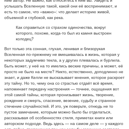
услышать Вселенную такой, какой они её воспринимают, и
есть то самое, что «важно»: что делает историю живой,
объемной и глубокой, как река.
Как справиться со страхом одиночества, вокруг
которого, похоже, когда-то был из камня выстроен
колодец?
Вот только эта сонная, глухая, ленивая и близорукая
Вселенная по-прежнему не вмешивалась в жизнь, которая у
некоторых задумчиво текла, а у других плевалась и бурлила.
Быть может, у неё на то имелись веские причины, а может, её
просто не было на месте? Никто, естественно, доподлинно не
знает, и даже Келли не высказывает мнения, которое раскроет
эту тайну. Но то, чему она со страстью отдаёт всё время,
напоминает передачу настроения — точнее, ощущения вот
этой самой тайны, которая пронизывает жизнь, творение,
рождение и смерть, спасение, везение, судьбу и странное
стечение случайностей. И это, уж поверьте, отнюдь не то
пустое замечание, которым можно было бы отделаться,
рассказывая об особенностях стиля, приметах книги или
авторском подходе. Ведь здесь — на самом деле — у каждого
есть тайна, тревожащая так, как если бы горошина застряла