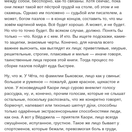
между собой, бесспорно, как-то связаны. Хотя сейчас, пока
они лежат такой вот пёстрой грудой на столе, об этом и не
скажешь. Однако им положено — судьбой или писателем, а
может, богом пазлов — в конце концов, составить то, что мы
зовём картиной мира. Всё будет хорошо. А может, и не будет.
Но что-то точно будет. Во всяком случае, должно. Понять бы
только — что. Когда и с кем. И кто. Вы ищете подсказки, какие-
то зацепки, знакомые черты. Конечно, для начала всего
важнее выяснить, как выглядят их лица: приветливые, хмурые,
решительные, строгие, плаксивые и милые — иначе говоря,
таинственные лица героев этой книги. Тогда процесс по
сборке пазлов пойдёт куда быстрее.
Ну, что ж. У Чéта, по фамилии Быковски, лицо как у свиньи:
большое и румяное — пожалуй, даже красное, щекастое и
злое. У ясновидящей Каори лицо сурово внемлит голосу
рассудка, ну, и, конечно, прочим голосам, которые не слышат
остальные, поскольку распознать, что же конкретно говорят,
бормочут, напевают или тихонько шепчут ду́хи, способны
только одарённые экстрасенсорными способностями люди,
как она. А вот у Вёрджила — приятеля Каори, лицо всегда
смущённое, испуганное, грустное. Такое же лицо бывает у
спортсменов, которые бежали, превозмогая боль в груди,