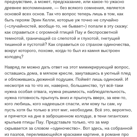
предчувствие, а может, предсказание, или какое-то ужасно
древнее воспоминание, — без всякого сомнения, является
основой всех основ. Так что вопрос теперь лишь в том, как
быть героям Эрин Келли, которые уж точно не случайно
(«случайностей, вообще-то, не бывает») попали в эту сказку:
как справиться с огромной птицей Пау и беспросветной
темнотой, граничащей со слепотой и глухотой, гнетущей
тишиной и пустотой? Как справиться со страхом одиночества,
вокруг которого, похоже, когда-то был из камня выстроен
колодец?
Навряд ли можно дать ответ на этот мимикрирующий вопрос,
оставшись дома, в мягком кресле, закутавшись в уютный плед
и обложившись дюжиной подушек. Поймёт лишь одинокий. И
несмотря на то что их, наверно, большинство, тут всё-таки
нужна особая отвага, нужна решимость, наблюдательность,
нужна готовность прыгнуть вниз и прыгнуть вверх, за кем-то,
кого любишь, кого надеешься спасти, или кому ты сам, ну
пусть хотя бы только в этот миг, необходим. Всё это, вероятно,
и прячется на дне в заброшенном колодце, в тени гигантских
крыльев птицы Пау. Представьте только, что за мир
скрывается за словом «одиночество». Вот здесь, на собранной
из пазлов, переливающейся красками картине, в романе про