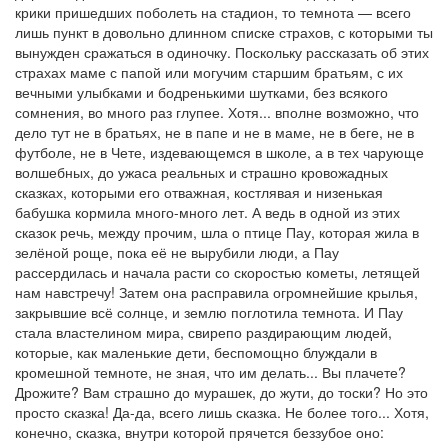
крики пришедших поболеть на стадион, то темнота — всего
лишь пункт в довольно длинном списке страхов, с которыми ты
вынужден сражаться в одиночку. Поскольку рассказать об этих
страхах маме с папой или могучим старшим братьям, с их
вечными улыбками и бодренькими шутками, без всякого
сомнения, во много раз глупее. Хотя... вполне возможно, что
дело тут не в братьях, не в папе и не в маме, не в беге, не в
футболе, не в Чете, издевающемся в школе, а в тех чарующе
волшебных, до ужаса реальных и страшно кровожадных
сказках, которыми его отважная, костлявая и низенькая
бабушка кормила много-много лет. А ведь в одной из этих
сказок речь, между прочим, шла о птице Пау, которая жила в
зелёной роще, пока её не вырубили люди, а Пау
рассердилась и начала расти со скоростью кометы, летящей
нам навстречу! Затем она расправила огромнейшие крылья,
закрывшие всё солнце, и землю поглотила темнота. И Пау
стала властелином мира, свирепо раздирающим людей,
которые, как маленькие дети, беспомощно блуждали в
кромешной темноте, не зная, что им делать... Вы плачете?
Дрожите? Вам страшно до мурашек, до жути, до тоски? Но это
просто сказка! Да-да, всего лишь сказка. Не более того... Хотя,
конечно, сказка, внутри которой прячется беззубое оно: