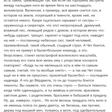
между пальцами ноги во время бега на шестнадцать
километров. Валенсии, к примеру, всё время снится сон, в
котором на земле, погрязшей в темноте, кроме неё, не
остаётся никого. Каори тщательно скрывает от сестры —
оруженосца и секретаря, что этот непролазный, дремучий,
влажный лес, лежащий рядом с домом, в котором вечно что-
нибудь шуршит, трещит, скрипит и падает под ноги, наводит
на неё — посланницу небесных сил, такой неловкий,
приземлённый, такой обычный, стыдный страх. А Чет боится,
что его не примут в баскетбольную команду, а это,
безусловно, станет катастрофой вселенского масштаба,
поскольку его папа всю жизнь ему с упорством носорога
повторяет: «Когда ты не являешься хоть в чём-то самым-
самым, считай, что ты вообще никто», — а так как Чет пока
ещё ни в чём не преуспел, проклятый баскетбол — последняя
надежда. А что до Вёрджила, то он до тошноты боится
темноты. Вы скажете, что это очень глупо — бояться темноты,
когда тебе одиннадцать, и ты живёшь в уютном, красивом,
светлом доме, с родителями, братьями и бабушкой в придачу.
Ну, да, наверно, глупо... Но если весишь тридцать пять кило и
не имеешь пояса по джиу-джитсу, не бегаешь, как прочие,
держа под мышкой мяч, толкаясь и вопя, под одобрительные