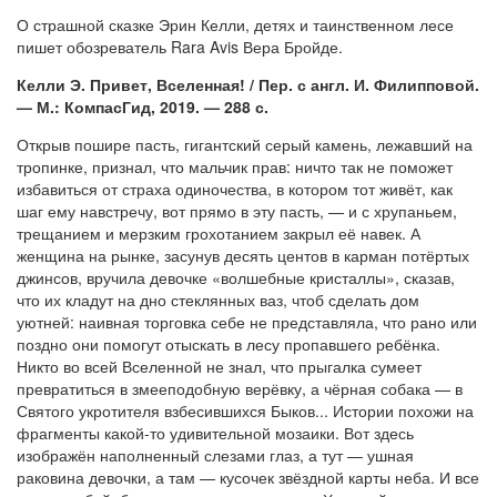
О страшной сказке Эрин Келли, детях и таинственном лесе
пишет обозреватель Rara Avis Вера Бройде.
Келли Э. Привет, Вселенная! / Пер. с англ. И. Филипповой.
— М.: КомпасГид, 2019. — 288 с.
Открыв пошире пасть, гигантский серый камень, лежавший на
тропинке, признал, что мальчик прав: ничто так не поможет
избавиться от страха одиночества, в котором тот живёт, как
шаг ему навстречу, вот прямо в эту пасть, — и с хрупаньем,
трещанием и мерзким грохотанием закрыл её навек. А
женщина на рынке, засунув десять центов в карман потёртых
джинсов, вручила девочке «волшебные кристаллы», сказав,
что их кладут на дно стеклянных ваз, чтоб сделать дом
уютней: наивная торговка себе не представляла, что рано или
поздно они помогут отыскать в лесу пропавшего ребёнка.
Никто во всей Вселенной не знал, что прыгалка сумеет
превратиться в змееподобную верёвку, а чёрная собака — в
Святого укротителя взбесившихся Быков... Истории похожи на
фрагменты какой-то удивительной мозаики. Вот здесь
изображён наполненный слезами глаз, а тут — ушная
раковина девочки, а там — кусочек звёздной карты неба. И все