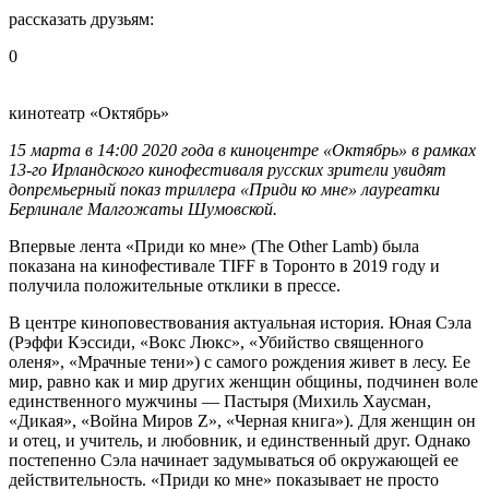
рассказать друзьям:
0
кинотеатр «Октябрь»
15 марта в 14:00 2020 года в киноцентре «Октябрь» в рамках
13-го Ирландского кинофестиваля русских зрители увидят
допремьерный показ триллера «Приди ко мне» лауреатки
Берлинале Малгожаты Шумовской.
Впервые лента «Приди ко мне» (The Other Lamb) была
показана на кинофестивале TIFF в Торонто в 2019 году и
получила положительные отклики в прессе.
В центре киноповествования актуальная история. Юная Сэла
(Рэффи Кэссиди, «Вокс Люкс», «Убийство священного
оленя», «Мрачные тени») с самого рождения живет в лесу. Ее
мир, равно как и мир других женщин общины, подчинен воле
единственного мужчины — Пастыря (Михиль Хаусман,
«Дикая», «Война Миров Z», «Черная книга»). Для женщин он
и отец, и учитель, и любовник, и единственный друг. Однако
постепенно Сэла начинает задумываться об окружающей ее
действительность. «Приди ко мне» показывает не просто