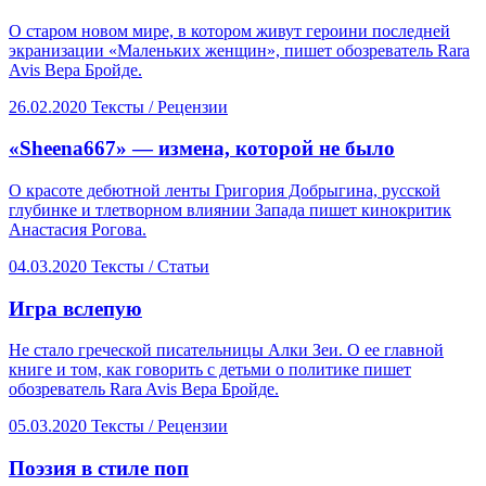
О старом новом мире, в котором живут героини последней
экранизации «Маленьких женщин», пишет обозреватель Rara
Avis Вера Бройде.
26.02.2020
Тексты /
Рецензии
«Sheena667» — измена, которой не было
О красоте дебютной ленты Григория Добрыгина, русской
глубинке и тлетворном влиянии Запада пишет кинокритик
Анастасия Рогова.
04.03.2020
Тексты /
Статьи
​Игра вслепую
Не стало греческой писательницы Алки Зеи. О ее главной
книге и том, как говорить с детьми о политике пишет
обозреватель Rara Avis Вера Бройде.
05.03.2020
Тексты /
Рецензии
​Поэзия в стиле поп