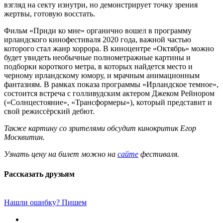
взгляд на секту изнутри, но демонстрирует точку зрения
жертвы, готовую восстать.
Фильм «Приди ко мне» органично вошел в программу
ирландского кинофестиваля 2020 года, важной частью
которого стал жанр хоррора. В киноцентре «Октябрь» можно
будет увидеть необычные полнометражные картины и
подборки короткого метра, в которых найдется место и
черному ирландскому юмору, и мрачным анимационным
фантазиям. В рамках показа программы «Ирландское темное»,
состоится встреча с голливудским актером Джеком Рейнором
(«Солнцестояние», «Трансформеры»), который представит и
свой режиссёрский дебют.
Также картину со зрителями обсудит кинокритик Егор
Москвитин.
Узнать цену на билет можно на
сайте
фестиваля.
Рассказать друзьям
Нашли ошибку? Пишем