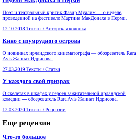
​Неделя МакДонаха в Перми
Поэт и театральный критик Фазир Муалим — о неделе,
проведенной на фестивале Мартина МакДонаха в Перми.
12.10.2018
Тексты /
Авторская колонка
​Кино с изумрудного острова
О новинках ирландского кинематографа — обозреватель Rara
Avis Жаннат Идрисова.
27.03.2019
Тексты /
Статьи
​У каждого свой призрак
О скелетах в шкафах у героев зажигательной ирландской
комедии — обозреватель Rara Avis Жаннат Идрисова.
12.03.2020
Тексты /
Рецензии
Еще рецензии
​Что-то большое