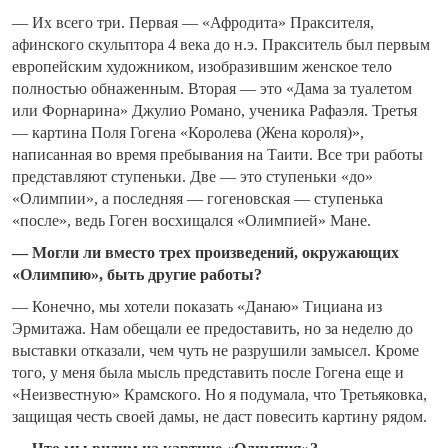
— Их всего три. Первая — «Афродита» Праксителя,
афинского скульптора 4 века до н.э. Пракситель был первым
европейским художником, изобразившим женское тело
полностью обнаженным. Вторая — это «Дама за туалетом
или Форнарина» Джулио Романо, ученика Рафаэля. Третья
— картина Поля Гогена «Королева (Жена короля)»,
написанная во время пребывания на Таити. Все три работы
представляют ступеньки. Две — это ступеньки «до»
«Олимпии», а последняя — гогеновская — ступенька
«после», ведь Гоген восхищался «Олимпией» Мане.
— Могли ли вместо трех произведений, окружающих
«Олимпию», быть другие работы?
— Конечно, мы хотели показать «Данаю» Тициана из
Эрмитажа. Нам обещали ее предоставить, но за неделю до
выставки отказали, чем чуть не разрушили замысел. Кроме
того, у меня была мысль представить после Гогена еще и
«Неизвестную» Крамского. Но я подумала, что Третьяковка,
защищая честь своей дамы, не даст повесить картину рядом.