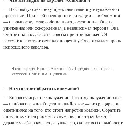
— Что мы видим на картине «Олимпия»?
— Нагловатую девчонку, представительницу неуважаемой
профессии. При всей очевидности ситуации — в Олимпии
— огромное чувство собственного достоинства. Она не
униженная или оскорбленная, а независимая персона. Она
смотрит на нас, делая не совсем пристойный жест. Я
рассматриваю этот жест как пощечину. Она отсылает прочь
непрошеного кавалера.
Фотопортрет Ирины Антоновой / Предоставлен пресс-
службой ГМИИ им. Пушкина
— На что стоит обратить внимание?
— Королеву играет ее окружение. Поэтому окружение здесь
— наиболее важно. Ощетинившийся кот — это рыцарь, он
ощетинился на того, кто стоит напротив хозяйки. Обратите
внимание, что чернокожая служанка не отдает букет, а
держит у себя, зная, что девушка его, скорее всего, выбросит.