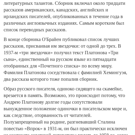
литературных талантов. Сборник включал около тридцати
рассказов американских, канадских, английских и
ирландских писателей, опубликованных в течение года в
различных англоязычных изданиях. Самым коротким был
список переводных рассказов.
В конце сборника О'Брайен публиковал список лучших
рассказов, присваивая им звездочки: от одной до трех. В
1937-м «три звездочки» получил текст Платонова «Три
сына», единственный на русском языке из пятнадцати
отобранных для «Почетного списка» по всему миру.
Фамилия Платонова соседствовала с фамилией Хемингуэя,
два рассказа которого тоже попалив сборник.
Образ русского писателя, одиноко сидящего на скамейке,
врезается в память. Возможно, это происходит потому, что
Андрею Платонову долгие годы сопутствовали
вынужденное положение одиночки в писательском мире и,
как следствие, оторванность от читателей.
Полузапрещенный на родине, разгневавший Сталина
повестью «Впрок» в 1931-м, он был практически исключен