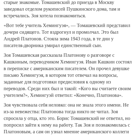
старые знакомые. Томашевский до приезда в Москву
заведовал отделом рукописей Пушкинского дома, там и
встречались. Зоя хотела познакомиться.
«Вот тебе учитель Хемингуэя», — Томашевский представил
дочери сидящего. Тот вздрогнул и промолчал. Это был
Андрей Платонов. Стояла зима 1943 года, в те дни у
писателя-дворника умирал единственный сын.
Зоя Томашевская рассказала Платонову о разговоре с
Кашкиным, переводчиком Хемингуэя. Иван Кашкин состоял
в переписке с американским писателем. Он прочел девушке
письмо Хемингуэя, в котором тот отвечал на вопросы,
заданные для подготовки предисловия к одному из
переводов. Среди них был и такой: «Кого вы считаете своим
учителем?», Хемингуэй ответил: «Конечно, Платонова».
Зоя чувствовала себя неловко: она не знала этого имени. Не
из-за невежества: Платонова тогда никто не читал. Зоя
спросила у отца, кто это. Борис Томашевский не ответил, но
попросил зайти к нему на работу. Так Зоя и познакомилась с
Платоновым, а сам он узнал мнение американского коллеги