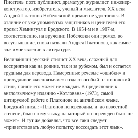
Писатель, поэт, публицист, драматург, журналист, инженер-
конструктор, изобретатель, ученый и мыслитель XX века
Андрей Платонов Нобелевской премии не удостоился. В
отличие от уже упомянутых защитников и ценителей его
прозы: Хемингуэя и Бродского. В 1954-м и в 1987-м,
соответственно, на вручении Нобелевки они громко, во
всеуслышание, снова назвали Андрея Платонова, как самое
значимое явление в литературе.
Величайший русский стилист XX века, сложный для
восприятия как на родине, так и за рубежом, был и остается
трудным для перевода. Намеренные речевые «ошибки» и
причудливое «косноязычие» создают особый платоновский
стиль, понять его может не каждый. В предисловии к
англоязычному изданию «Котлована» (1973), самой
цитируемой работе о Платонове на английском языке,
Бродский писал: «Платонов непереводим, и, до известной
степени, благо тому языку, на который он переведен быть не
может». И тут же добавлял, что все-таки следует
«приветствовать любую попытку воссоздать этот язык».