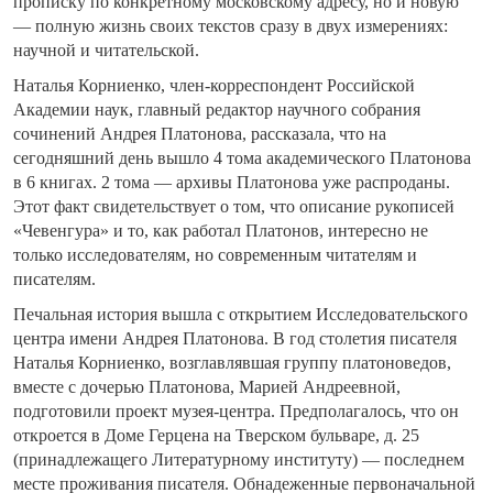
прописку по конкретному московскому адресу, но и новую
— полную жизнь своих текстов сразу в двух измерениях:
научной и читательской.
Наталья Корниенко, член-корреспондент Российской
Академии наук, главный редактор научного собрания
сочинений Андрея Платонова, рассказала, что на
сегодняшний день вышло 4 тома академического Платонова
в 6 книгах. 2 тома — архивы Платонова уже распроданы.
Этот факт свидетельствует о том, что описание рукописей
«Чевенгура» и то, как работал Платонов, интересно не
только исследователям, но современным читателям и
писателям.
Печальная история вышла с открытием Исследовательского
центра имени Андрея Платонова. В год столетия писателя
Наталья Корниенко, возглавлявшая группу платоноведов,
вместе с дочерью Платонова, Марией Андреевной,
подготовили проект музея-центра. Предполагалось, что он
откроется в Доме Герцена на Тверском бульваре, д. 25
(принадлежащего Литературному институту) — последнем
месте проживания писателя. Обнадеженные первоначальной