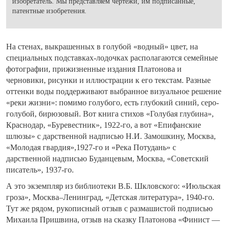
изобретатель. Мы представляем чертежи, им подписанные,
патентные изобретения.
На стенах, выкрашенных в голубой «водный» цвет, на
специальных подставках-лодочках располагаются семейные
фотографии, прижизненные издания Платонова и
черновики, рисунки и иллюстрации к его текстам. Разные
оттенки воды поддерживают выбранное визуальное решение
«реки жизни»: помимо голубого, есть глубокий синий, серо-
голубой, бирюзовый. Вот книга стихов «Голубая глубина»,
Краснодар, «Буревестник», 1922-го, а вот «Епифанские
шлюзы» с дарственной надписью Н.И. Замошкину, Москва,
«Молодая гвардия»,1927-го и «Река Потудань» с
дарственной надписью Буданцевым, Москва, «Советский
писатель», 1937-го.
А это экземпляр из библиотеки В.Б. Шкловского: «Июльская
гроза», Москва–Ленинград, «Детская литература», 1940-го.
Тут же рядом, рукописный отзыв с размашистой подписью
Михаила Пришвина, отзыв на сказку Платонова «Финист —