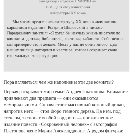
заведующая отделом ГМИРЛИ им.
В.И. Даля «Музейистории
литературы XX века»
— Мы хотим представить литературу XX века в «комнатном
карманном издании». Когда-то Шкловский в письме
Параджанову заметил: «Я хотел бы изучать жизнь писателя по
комнатам: детская, библиотека, гостиная, кабинет». Собственно,
мы примерно это и делаем. Места у нас не очень много. Два
наших жильца находятся в квартире, которая сохраняет свою
изначальную конфигурацию.
Пора вглядеться: чем же наполнены эти две комнаты?
Первая раскрывает мир семьи Андрея Платонова. Внимание
привлекают два предмета — они оказываются
мемориальными. Справа стоит массивный кожаный диван,
напротив него — стол-бюро темного дерева. На нем, под
стеклом, экспонат особой гордости — прижизненное
издание повести «Сокровенный человек» с автографом
Платонова жене Марии Александровне. А рядом фигурка: