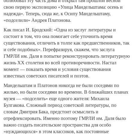
облюбовал эту часть дома и открыл там прошлой весной
свою первую экспозицию «Улица Мандельштама: осень и
надежда». Теперь, сюда же, к Осипу Мандельштаму,
«подселили» Андрея Платонова.
Как писал И. Бродский: «Одна из заслуг литературы и
состоит в том, что она помогает себе уточнить время
существования, отличить в толпе как предшественников, так
и себе подобных». Перефразируя, скажем, что заслуга
ГМРЛИ им. Даля в попытке реконструировать литературную
жизнь XX столетия во всей противоречивости. Настал
момент — показать время и условия существования
известных советских писателей и поэтов.
Мандельштам и Платонов никогда не были соседями по
жилью, но были соседями во времени. В ближайших планах
музея — «подселить» еще одного жителя: Михаила
Булгакова. Сложный период советской литературы, по
словам Дмитрия Бака, предстоит осмыслить и
отрефлексировать. Именно поэтому ГМРЛИ им. Даля было
важно создать писательские пространства для особо
«нуждающихся» в этом классиков, как постоянные