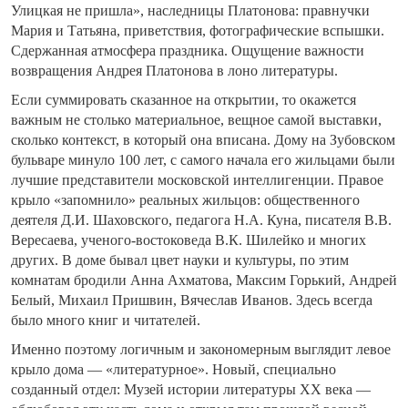
Улицкая не пришла», наследницы Платонова: правнучки
Мария и Татьяна, приветствия, фотографические вспышки.
Сдержанная атмосфера праздника. Ощущение важности
возвращения Андрея Платонова в лоно литературы.
Если суммировать сказанное на открытии, то окажется
важным не столько материальное, вещное самой выставки,
сколько контекст, в который она вписана. Дому на Зубовском
бульваре минуло 100 лет, с самого начала его жильцами были
лучшие представители московской интеллигенции. Правое
крыло «запомнило» реальных жильцов: общественного
деятеля Д.И. Шаховского, педагога Н.А. Куна, писателя В.В.
Вересаева, ученого-востоковеда В.К. Шилейко и многих
других. В доме бывал цвет науки и культуры, по этим
комнатам бродили Анна Ахматова, Максим Горький, Андрей
Белый, Михаил Пришвин, Вячеслав Иванов. Здесь всегда
было много книг и читателей.
Именно поэтому логичным и закономерным выглядит левое
крыло дома — «литературное». Новый, специально
созданный отдел: Музей истории литературы XX века —