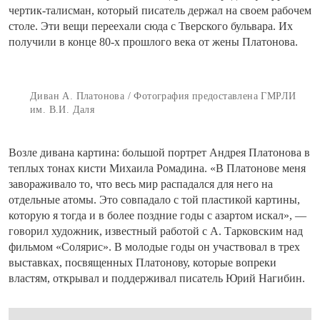
чертик-талисман, который писатель держал на своем рабочем
столе. Эти вещи переехали сюда с Тверского бульвара. Их
получили в конце 80-х прошлого века от жены Платонова.
Диван А. Платонова / Фотография предоставлена ГМРЛИ
им. В.И. Даля
Возле дивана картина: большой портрет Андрея Платонова в
теплых тонах кисти Михаила Ромадина. «В Платонове меня
завораживало то, что весь мир распадался для него на
отдельные атомы. Это совпадало с той пластикой картины,
которую я тогда и в более поздние годы с азартом искал», —
говорил художник, известный работой с А. Тарковским над
фильмом «Солярис». В молодые годы он участвовал в трех
выставках, посвященных Платонову, которые вопреки
властям, открывал и поддерживал писатель Юрий Нагибин.