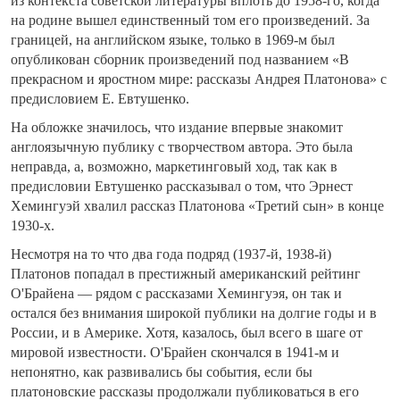
из контекста советской литературы вплоть до 1958-го, когда
на родине вышел единственный том его произведений. За
границей, на английском языке, только в 1969-м был
опубликован сборник произведений под названием «В
прекрасном и яростном мире: рассказы Андрея Платонова» с
предисловием Е. Евтушенко.
На обложке значилось, что издание впервые знакомит
англоязычную публику с творчеством автора. Это была
неправда, а, возможно, маркетинговый ход, так как в
предисловии Евтушенко рассказывал о том, что Эрнест
Хемингуэй хвалил рассказ Платонова «Третий сын» в конце
1930-х.
Несмотря на то что два года подряд (1937-й, 1938-й)
Платонов попадал в престижный американский рейтинг
О'Брайена — рядом с рассказами Хемингуэя, он так и
остался без внимания широкой публики на долгие годы и в
России, и в Америке. Хотя, казалось, был всего в шаге от
мировой известности. О'Брайен скончался в 1941-м и
непонятно, как развивались бы события, если бы
платоновские рассказы продолжали публиковаться в его