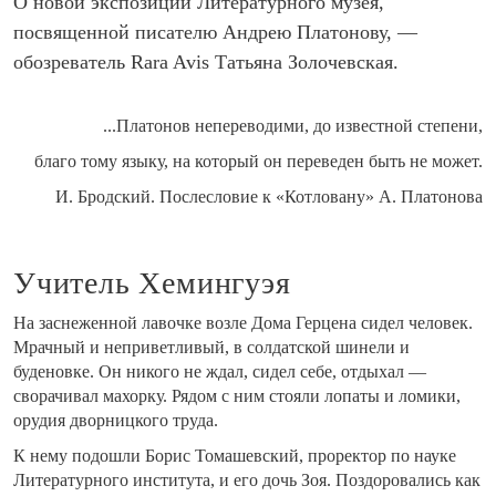
О новой экспозиции Литературного музея,
посвященной писателю Андрею Платонову, —
обозреватель Rara Avis Татьяна Золочевская.
...Платонов непереводими, до известной степени,
благо тому языку, на который он переведен быть не может.
И. Бродский. Послесловие к «Котловану» А. Платонова
Учитель Хемингуэя
На заснеженной лавочке возле Дома Герцена сидел человек.
Мрачный и неприветливый, в солдатской шинели и
буденовке. Он никого не ждал, сидел себе, отдыхал —
сворачивал махорку. Рядом с ним стояли лопаты и ломики,
орудия дворницкого труда.
К нему подошли Борис Томашевский, проректор по науке
Литературного института, и его дочь Зоя. Поздоровались как