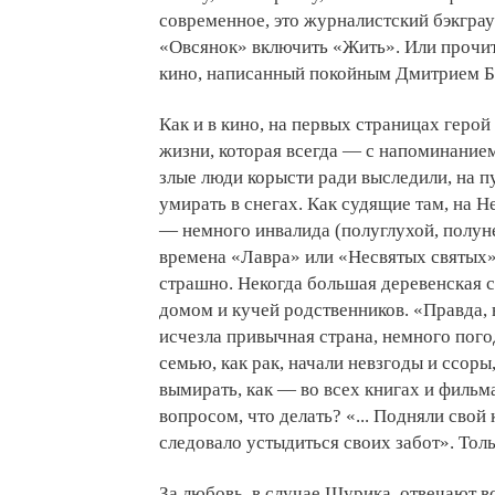
современное, это журналистский бэкграу
«Овсянок» включить «Жить». Или прочит
кино, написанный покойным Дмитрием Б
Как и в кино, на первых страницах геро
жизни, которая всегда — с напоминанием
злые люди корысти ради выследили, на 
умирать в снегах. Как судящие там, на Н
— немного инвалида (полуглухой, полуне
времена «Лавра» или «Несвятых святых» 
страшно. Некогда большая деревенская 
домом и кучей родственников. «Правда, 
исчезла привычная страна, немного пог
семью, как рак, начали невзгоды и ссоры
вымирать, как — во всех книгах и фильм
вопросом, что делать? «... Подняли свой 
следовало устыдиться своих забот». Тол
За любовь, в случае Шурика, отвечают 