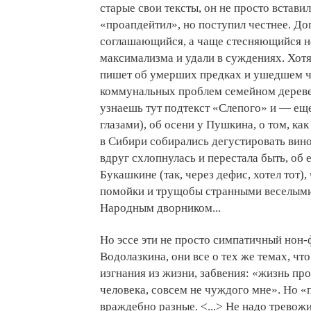
старые свои тексты, он не просто встави
«проапдейтил», но поступил честнее. Д
соглашающийся, а чаще стесняющийся н
максимализма и удали в суждениях. Хотя
пишет об умерших предках и ушедшем ч
коммунальных проблем семейном деревен
узнаешь тут подтекст «Слепого» и — ещ
глазами), об осени у Пушкина, о том, как
в Сибири собирались дегустировать вино
вдруг схлопнулась и перестала быть, об
Букашкине (так, через дефис, хотел тот)
помойки и трущобы странными веселыми 
Народным дворником...
Но эссе эти не просто симпатичный нон-ф
Водолазкина, они все о тех же темах, что
изгнания из жизни, забвения: «жизнь про
человека, совсем не чуждого мне». Но «
враждебно разные. <...> Не надо тревож