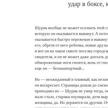
удар в боксе,
Шурик вообще не может осознать этой см
которую он оказывается выкинут. А пот
оказывается быстро пережеван и выкину
его, обретя от него ребенка, новые друз
и вот он на таком сквоте поселка городск
свидетеля, и он не может даже доехать д
обмороженные ноги гноятся, вонь от гноя 
еще он — безпашпортный...
Но — неожиданный и плавный, как незам
он воскресает. Страницы дошли до снежн
приподнял их — Шурик не умер тогда, о
мало стало, старики поумирали, дети выро
женщины, да. Но держится он другим. Оч