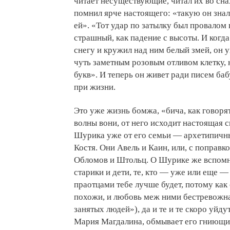
читает несуществующие, читал их во снах
помнил ярче настоящего: «такую он знал
ей». «Тот удар по затылку был провалом в
страшный, как падение с высоты. И когда
снегу и кружил над ним белый змей, он 
чуть заметным розовым отливом клетку, 
букв». И теперь он живет ради писем баб
при жизни.
Это уже жизнь бомжа, «бича, как говоря
волны вони, от него исходит настоящая 
Шурика уже от его семьи — архетипичны
Костя. Они Авель и Каин, или, с поправ
Обломов и Штольц. О Шурике же вспомни
старики и дети, те, кто — уже или еще —
праотцами тебе лучше будет, потому как 
похожи, и любовь меж ними бестревожна
занятых людей»), да и те и те скоро уйд
Мария Магдалина, обмывает его гниющие 