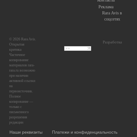
Контакты
Реклама
Rara Avis в
соцсетях
© 2026 Rara Avis.
Разработка
Открытая
критика
Частичное
копирование
материалов rara-
rara.ru возможно
при наличии
активной ссылки
на
первоисточник.
Полное
копирование —
только с
письменного
разрешения
редакции
Наши реквизиты
Платежи и конфиденциальность