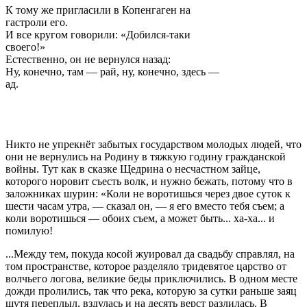
К тому же пригласили в Копенгаген на
гастроли его.
И все кругом говорили: «Добился-таки
своего!»
Естественно, он не вернулся назад:
Ну, конечно, там — рай, ну, конечно, здесь —
ад.
Никто не упрекнёт забытых государством молодых людей, что
они не вернулись на Родину в тяжкую годину гражданской
войны. Тут как в сказке Щедрина о несчастном зайце,
которого норовит съесть волк, и нужно бежать, потому что в
заложниках шурин: «Коли не воротишься через двое суток к
шести часам утра, — сказал он, — я его вместо тебя съем; а
коли воротишься — обоих съем, а может быть... ха-ха... и
помилую!
...Между тем, покуда косой жуировал да свадьбу справлял, на
том пространстве, которое разделяло тридевятое царство от
волчьего логова, великие беды приключились. В одном месте
дожди пролились, так что река, которую за сутки раньше заяц
шутя переплыл, вздулась и на десять верст разлилась. В