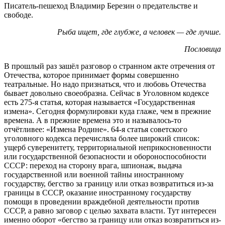
Писатель-пешеход Владимир Березин о предательстве и
свободе.
Рыба ищет, где глубже, а человек — где лучше.
Пословица
В прошлый раз зашёл разговор о странном акте отречения от
Отечества, которое принимает формы совершенно
театральные. Но надо признаться, что и любовь Отечества
бывает довольно своеобразна. Сейчас в Уголовном кодексе
есть 275-я статья, которая называется «Государственная
измена». Сегодня формулировки куда глаже, чем в прежние
времена. А в прежние времена это и называлось-то
отчётливее: «Измена Родине». 64-я статья советского
уголовного кодекса перечисляла более широкий список:
ущерб суверенитету, территориальной неприкосновенности
или государственной безопасности и обороноспособности
СССР: переход на сторону врага, шпионаж, выдача
государственной или военной тайны иностранному
государству, бегство за границу или отказ возвратиться из-за
границы в СССР, оказание иностранному государству
помощи в проведении враждебной деятельности против
СССР, а равно заговор с целью захвата власти. Тут интересен
именно оборот «бегство за границу или отказ возвратиться из-