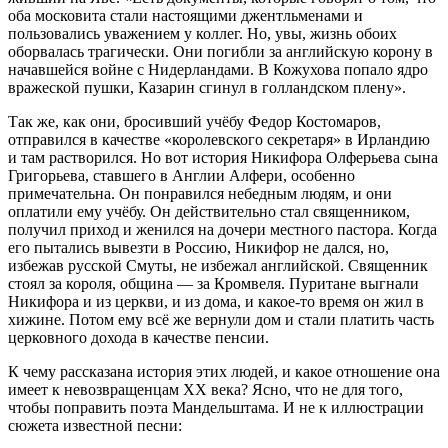
оба московита стали настоящими джентльменами и
пользовались уважением у коллег. Но, увы, жизнь обоих
оборвалась трагически. Они погибли за английскую корону в
начавшейся войне с Нидерландами. В Кожухова попало ядро
вражеской пушки, Казарин сгинул в голландском плену».
Так же, как они, бросивший учёбу Федор Костомаров,
отправился в качестве «королевского секретаря» в Ирландию
и там растворился. Но вот история Никифора Олферьева сына
Григорьева, ставшего в Англии Алфери, особенно
примечательна. Он понравился небедным людям, и они
оплатили ему учёбу. Он действительно стал священником,
получил приход и женился на дочери местного пастора. Когда
его пытались вывезти в Россию, Никифор не дался, но,
избежав русской Смуты, не избежал английской. Священник
стоял за короля, община — за Кромвеля. Пуритане выгнали
Никифора и из церкви, и из дома, и какое-то время он жил в
хижине. Потом ему всё же вернули дом и стали платить часть
церковного дохода в качестве пенсии.
К чему рассказана история этих людей, и какое отношение она
имеет к невозвращенцам XX века? Ясно, что не для того,
чтобы поправить поэта Мандельштама. И не к иллюстрации
сюжета известной песни: