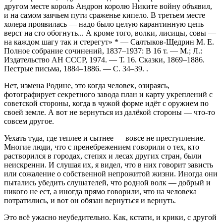
другом месте король Андрон королю Никите войну объявил,
и на самом заячьем пути сраженье кипело. В третьем месте
холера проявилась — надо было целую карантинную цепь
верст на сто обогнуть... А кроме того, волки, лисицы, совы —
на каждом шагу так и стерегут»
*
— Салтыков-Щедрин М. Е.
Полное собрание сочинений, 1837–1937: В 16 т. — М.; Л.:
Издательство АН СССР, 1974. — Т. 16. Сказки, 1869–1886.
Пестрые письма, 1884–1886. — С. 34–39.
.
Нет, измена Родине, это когда человек, озираясь,
фотографирует секретного завода план и карту укреплений с
советской стороны, когда в чужой форме идёт с оружием по
своей земле. А вот не вернуться из далёкой стороны — что-то
совсем другое.
Уехать туда, где теплее и сытнее — вовсе не преступление.
Многие люди, что с пренебрежением говорили о тех, кто
растворился в городах, степях и лесах других стран, были
неискренни. И слушая их, я видел, что в них говорит зависть
или сожаление о собственной непрожитой жизни. Иногда они
пытались убедить слушателей, что родной волк — добрый и
никого не ест, а иногда прямо говорили, что на человека
потратились, и вот он обязан вернуться и вернуть.
Это всё ужасно неубедительно. Как, кстати, и крики, с другой