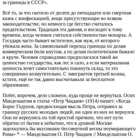
за границы в СССР».
Всё то, за что светило от десяти до пятнадцати или смертная
казнь с конфискацией, вещи присутствующие во всяком
законодательстве, но немного где бегство считалось
предательством. Традиция эта давняя, и восходит к тому
времени, когда человек считался собственностью монарха. А
Государь часто бывает мстителен, как муж, от которого
убежала жена. За самовольный переход границы по делам
коммерческим били кнутом, а по делам политическим бывало
и круче. Человек справедливо предполагался такой же
ценностью государства, как лес и сало, а если материальная
ценность хочет самостоятельно покинуть склад, то это
совершенно возмутительно. С эмигрантов третьей волны,
кстати, ещё не так давно высчитывали за бесплатное
образование.
Побег, впрочем, дело сложное, куда проще не вернуться. Осип
Мандельштам в статье «Петр Чаадаев» (1914) пишет: «Когда
Борис Годунов, предвосхищая мысль Петра, отправил за
границу русских молодых людей, ни один из них не вернулся.
Они не вернулись по той простой причине, что нет пути
обратно от бытия к небытию, что в душной Москве
задохнулись бы вкусившие бессмертной весны неумирающего
Рима»
*
— Мандельштам О. Пётр Чаадаев // Мандельштам О.