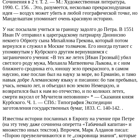
Сочинения в 2 т. Т. 2. — М.: Художественная литература,
1990. С. 156.
. Это, разумеется, несколько прекраснодушная
идея — воздух может убить в любой географической точке, но
Мандельштам упоминает очень красивую историю.
У нас посылали учиться за границу задолго до Петра. В 1551
Иван IV отправил к цареградскому патриарху Дионисию
некоего Обрюту сына Михайлова Грекова, который потом
вернулся и служил в Москве толмачом. Его иногда путают с
упомянутым у Кубрского другим вернувшимся с
заграничного учения: «В тех же летех [Иван Грозный] убил
светлого роду мужа, Михаила Матвеевича Лыкова, и с ним
ближнего сродника его, юношу зело прекрасного, в самом
наусию, иже послан был на науку за море, во Ерманію, и тамо
навык добре Алеманскому языку и писанию: бо там пребывал,
учась, немало лет, и объездил всю землю Немецкую, и
возвратился был к нам во отечество, и по коликих летех,
смерти вкусил от Мучителя неповинне»
*
— Сказания князя
Курбского. Ч. 1. — СПб.: Типография Экспедиции
заготовления государственных бумаг, 1833. С. 140-142.
.
Известны истории посланных в Европу на учение при Петре
(на эту тему даже сочинена оперетта «Табачный капитан» и
множество иных текстов). Впрочем, Марк Алданов писал:
«Порою преувеличиваются и те „сокровища знания“, которые