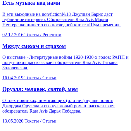
Есть музыка над нами
В эти выходные на non/fiction№18 Джулиан Барнс даст
публичное интервью. Обозреватель Rara Avis Мария
Нестеренко пишет о его последней книге «Шум времени».
02.12.2016
Тексты /
Рецензии
​Между смехом и страхом
О выставке «Литературные войны 1920-1930-х годов: РАПП и
попутчики» рассказывает обозреватель Rara Avis Татьяна
Золочевская.
16.04.2019
Тексты /
Статьи
​Оруэлл: человек, святой, мем
О трех новинках, помогающих (или нет) лучше понять
Джорджа Оруэлла и его культовый роман, рассказывает
обозреватель Rara Avis Дарья Лебедева.
13.05.2020
Тексты /
Статьи