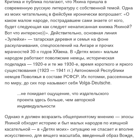
Критика и публика полагают, что Яхина пришла в
современную русскую литературу с собственной темой. Одна
из моих читательниц в фейсбуке иронически вопрошает: «О
каком малом народе, пострадавшем сами знаете от кого,
будет следующая как следует ненаписанная книжка Яхиной?
Вот что интересно))». Действительно, основная линия
«Зулейхи» — татарская деревня и семья на фоне
раскулачивания, спецпоселений на Ангаре и прочих
мрачностей 30-х годов XXвека. В «Детях моих» малым
народом работают поволжские немцы, историческая
подкладка — 1920-е и те же 1930-е, время короткого и яркого
существования (1923 — 1941 гг.) Автономной Республики
немцев Поволжья в составе РСФСР. Их потомки, рассеянные
по миру, до сих пор называют себя Volga-Deutsche.
...не покидает ощущение, что издательского
проекта здесь больше, чем авторской
индивидуальности
Однако я должен возразить общепринятому мнению — эпосы
Яхиной обходят историю и быт малых народов по изящной
касательной — в «Детях моих» ситуацию не спасает и вполне
искусственно, для вящего масштаба, введенный образ Вождя,