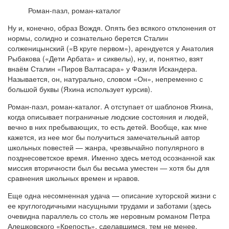
Роман-пазл, роман-каталог
Ну и, конечно, образ Вождя. Опять без всякого отклонения от
нормы, солидно и сознательно берется Сталин
солженицынский («В круге первом»), арендуется у Анатолия
Рыбакова («Дети Арбата» и сиквелы), ну, и, понятно, взят
внаём Сталин «Пиров Валтасара» у Фазиля Искандера.
Называется, он, натурально, словом «Он», непременно с
большой буквы (Яхина использует курсив).
Роман-пазл, роман-каталог. А отступает от шаблонов Яхина,
когда описывает пограничные людские состояния и людей,
вечно в них пребывающих, то есть детей. Вообще, как мне
кажется, из нее мог бы получиться замечательный автор
школьных повестей — жанра, чрезвычайно популярного в
позднесоветское время. Именно здесь метод осознанной как
миссия вторичности был бы весьма уместен — хотя бы для
сравнения школьных времен и нравов.
Еще одна несомненная удача — описание хуторской жизни с
ее круглогодичными насущными трудами и заботами (здесь
очевидна параллель со столь же неровным романом Петра
Алешковского «Крепость», сделавшимся, тем не менее,