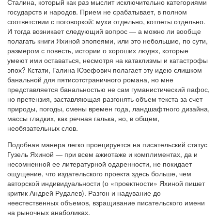
Сталина, который как раз мыслит исключительно категориями
государств и народов. Прием не срабатывает, в полном
соответствии с поговоркой: мухи отдельно, котлеты отдельно.
И тогда возникает следующий вопрос — а можно ли вообще
полагать книги Яхиной эпопеями, или это небольшие, по сути,
размером с повесть, истории о хороших людях, которые
умеют ими оставаться, несмотря на катаклизмы и катастрофы
эпох? Кстати, Галина Юзефович полагает эту идею слишком
банальной для пятисотстраничного романа, но мне
представляется банальностью не сам гуманистический пафос,
но претензия, заставляющая разгонять объем текста за счет
природы, погоды, смены времен года, ландшафтного дизайна,
массы гладких, как речная галька, но, в общем,
необязательных слов.
Подобная манера легко проецируется на писательский статус
Гузель Яхиной — при всем ажиотаже и комплиментах, да и
несомненной ее литературной одаренности, не покидает
ощущение, что издательского проекта здесь больше, чем
авторской индивидуальности (о «проектности» Яхиной пишет
критик Андрей Рудалев). Разгон и надувание до
неестественных объемов, взращивание писательского имени
на рыночных анаболиках.