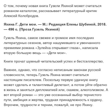
О том, почему новая книга Гузели Яхиной может считаться
романом-каталогом, рассказывает литературный критик
Алексей Колобродов.
Ях
ина Г. Дети мои. — М.: Редакция Елены Шубиной, 2018.
— 496 с. (Проза Гузель Яхиной)
Гузель Яхина, самое свежее и громкое имя последних
литературных сезонов, автор нашумевшего и увенчанного
премиями романа «Зулейха открывает глаза», написала
вторую большую вещь — «Дети мои».
Книге прочат шумный читательский успех и бестселлерство.
Важнее, однако, что согласно неписаным законам русской
словесности, теперь Гузель Яхина может считаться
настоящим писателем. Поскольку первую удачную книгу
может сделать и талантливый дилетант, а потом уйти обратно
в жизнь и заняться дипломатией или, скажем, алкоголизмом. А
вот второй роман — это уже осознанный выбор тернистого
пути, амбиция и жертва, трудная принадлежность к ордену.
Впрочем, трудности и тернии, пожалуй, не про Яхину.