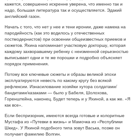
кажется, совершенно искренне уверена, что именно так и
надо, большая литература так и осуществляется. Эдакий
английский газон.
Начать с того, что нет у нее и тени иронии, даже намека на
пародийность (как это водилось у отечественных
постмодернистов) при освоении общеизвестных приемов и
сюжетов. Яхина напоминает участковую докторшу, которая
каждому захворавшему ребенку с неизменной серьезностью
выписывает одни и те же порошки и подробно объясняет
порядок применения.
Потому все ключевые сюжеты и образы великой эпохи
эксплуатируются невесть по какому кругу без всякой
рефлексии. Изнасилование хозяйки хутора солдатами/
бандитами/казаками — было у Бабеля, Шолохова,
Горенштейна, наконец. Будет теперь и у Яхиной, а как же. «Я
как все».
Если беспризорник, имеются всегда готовые и колоритные
Мустафа из «Путевки в жизнь» и Мамочка из «Республики
Шкид». У Яхиной подобного типа зовут Васька, позже он
получает фамилию Волгин.