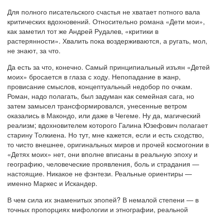
Для полного писательского счастья не хватает потного вала
критических вдохновений. Относительно романа «Дети мои»,
как заметил тот же Андрей Рудалев, «критики в
растерянности». Хвалить пока воздерживаются, а ругать, мол,
не знают, за что.
Да есть за что, конечно. Самый принципиальный изъян «Детей
моих» бросается в глаза с ходу. Непопадание в жанр,
провисание смыслов, концептуальный недобор по очкам.
Роман, надо полагать, был задуман как семейная сага, но
затем замысел трансформировался, унесенные ветром
оказались в Макондо, или даже в Чегеме. Ну да, магический
реализм; вдохновителем которого Галина Юзефович полагает
старину Толкиена. Но тут, мне кажется, если и есть сходство,
то чисто внешнее, оригинальных миров и прочей космогонии в
«Детях моих» нет, они вполне вписаны в реальную эпоху и
географию, человеческие проявления, боль и страдания —
настоящие. Никакое не фэнтези. Реальные ориентиры —
именно Маркес и Искандер.
В чем сила их знаменитых эпопей? В немалой степени — в
точных пропорциях мифологии и этнографии, реальной