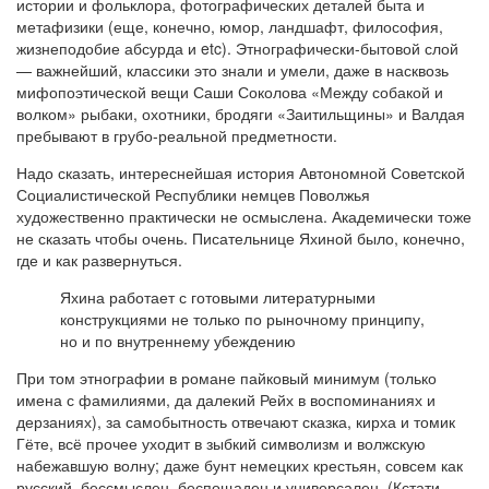
истории и фольклора, фотографических деталей быта и
метафизики (еще, конечно, юмор, ландшафт, философия,
жизнеподобие абсурда и etc). Этнографически-бытовой слой
— важнейший, классики это знали и умели, даже в насквозь
мифопоэтической вещи Саши Соколова «Между собакой и
волком» рыбаки, охотники, бродяги «Заитильщины» и Валдая
пребывают в грубо-реальной предметности.
Надо сказать, интереснейшая история Автономной Советской
Социалистической Республики немцев Поволжья
художественно практически не осмыслена. Академически тоже
не сказать чтобы очень. Писательнице Яхиной было, конечно,
где и как развернуться.
Яхина работает с готовыми литературными
конструкциями не только по рыночному принципу,
но и по внутреннему убеждению
При том этнографии в романе пайковый минимум (только
имена с фамилиями, да далекий Рейх в воспоминаниях и
дерзаниях), за самобытность отвечают сказка, кирха и томик
Гёте, всё прочее уходит в зыбкий символизм и волжскую
набежавшую волну; даже бунт немецких крестьян, совсем как
русский, бессмыслен, беспощаден и универсален. (Кстати,