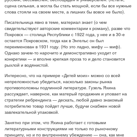
сцена сильная, а могла бы стать мощной, если бы все нужные
слова стояли на своем месте, а лишних бы вовсе не было).
Писательница явно в теме, материал знает (о чем
свидетельствуют авторские комментарии к роману), разве что
Покровск — столица Республики с 1922 года, у нее и в 30-е
остается Покровском, тогда как в Энгельс он был
переименован в 1931 году. (Но это ладно, мифу — миф).
Однако зачем-то нарочито и демонстративно уходит от
конкретики — и вполне крепкая проза то и дело становится
рыхлой и водянистой.
Интересно, что на примере «Детей моих» можно со всей
непреложностью убедиться, насколько законы рынка
противоположны подлинной литературе. Гузель Яхина
рассуждает, наверное, как матерый продажник и уповает на
стратегии ребрендинга — дескать, любой давно знакомый
потребителю товар пойдет лучше, будучи снабжен новой
завлекательной упаковкой.
Занятно при этом, что Яхина работает с готовыми
литературными конструкциями не только по рыночному
принципу, но и по внутреннему убеждению — она, как мне