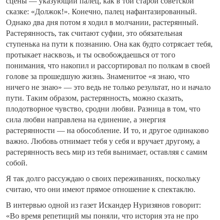
сцены — указующий палец, как в той старой советской
сказке: «Должок!». Конечно, палец нафантазированный.
Однако два дня потом я ходил в молчании, растерянный.
Растерянность, так считают суфии, это обязательная
ступенька на пути к познанию. Она как будто сотрясает тебя,
протыкает насквозь, и ты освобождаешься от того
понимания, что накопил и рассортировал по полкам в своей
голове за прошедшую жизнь. Знаменитое «я знаю, что
ничего не знаю» — это ведь не только результат, но и начало
пути. Таким образом, растерянность, можно сказать,
плодотворное чувство, сродни любви. Разница в том, что
сила любви направлена на единение, а энергия
растерянности — на обособление. И то, и другое одинаково
важно. Любовь отнимает тебя у себя и вручает другому, а
растерянность весь мир из тебя вынимает, оставляя с самим
собой.
Я так долго рассуждаю о своих переживаниях, поскольку
считаю, что они имеют прямое отношение к спектаклю.
В интервью одной из газет Искандер Нуризянов говорит:
«Во время репетиций мы поняли, что история эта не про