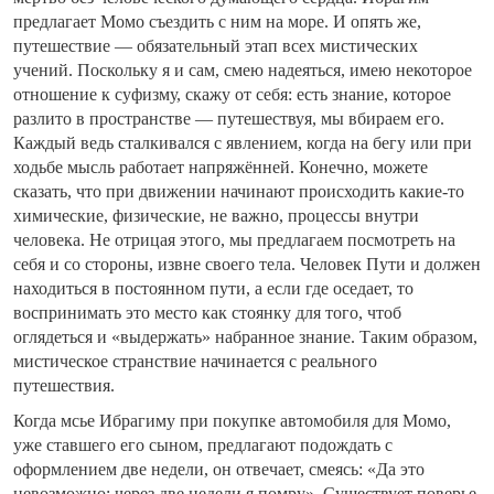
предлагает Момо съездить с ним на море. И опять же,
путешествие — обязательный этап всех мистических
учений. Поскольку я и сам, смею надеяться, имею некоторое
отношение к суфизму, скажу от себя: есть знание, которое
разлито в пространстве — путешествуя, мы вбираем его.
Каждый ведь сталкивался с явлением, когда на бегу или при
ходьбе мысль работает напряжённей. Конечно, можете
сказать, что при движении начинают происходить какие-то
химические, физические, не важно, процессы внутри
человека. Не отрицая этого, мы предлагаем посмотреть на
себя и со стороны, извне своего тела. Человек Пути и должен
находиться в постоянном пути, а если где оседает, то
воспринимать это место как стоянку для того, чтоб
оглядеться и «выдержать» набранное знание. Таким образом,
мистическое странствие начинается с реального
путешествия.
Когда мсье Ибрагиму при покупке автомобиля для Момо,
уже ставшего его сыном, предлагают подождать с
оформлением две недели, он отвечает, смеясь: «Да это
невозможно: через две недели я помру». Существует поверье,