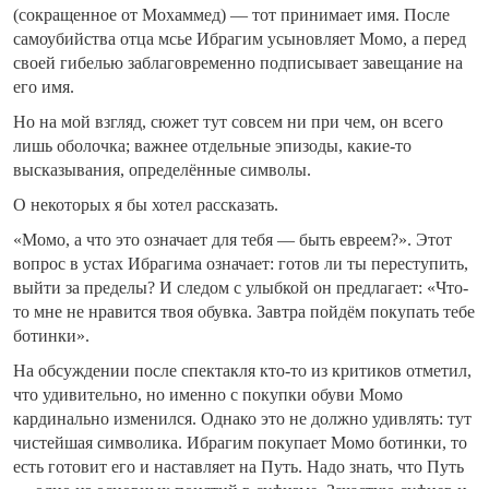
(сокращенное от Мохаммед) — тот принимает имя. После
самоубийства отца мсье Ибрагим усыновляет Момо, а перед
своей гибелью заблаговременно подписывает завещание на
его имя.
Но на мой взгляд, сюжет тут совсем ни при чем, он всего
лишь оболочка; важнее отдельные эпизоды, какие-то
высказывания, определённые символы.
О некоторых я бы хотел рассказать.
«Момо, а что это означает для тебя — быть евреем?». Этот
вопрос в устах Ибрагима означает: готов ли ты переступить,
выйти за пределы? И следом с улыбкой он предлагает: «Что-
то мне не нравится твоя обувка. Завтра пойдём покупать тебе
ботинки».
На обсуждении после спектакля кто-то из критиков отметил,
что удивительно, но именно с покупки обуви Момо
кардинально изменился. Однако это не должно удивлять: тут
чистейшая символика. Ибрагим покупает Момо ботинки, то
есть готовит его и наставляет на Путь. Надо знать, что Путь