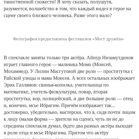
таинственной схожести! Я хочу сказать, полушутя,
разумеется, волшебство в том, что каждый видел в герое на
сцене своего близкого человека. Разве этого мало?
Фотография предоставлена фестивалем «Мост дружбы»
В спектакле заняты только три актёра. Айнур Низамутдинов
играет главного героя — мальчика Момо (Моисей,
Мохаммед). У Лилии Масгутовой две роли — проститутка с
Райской улицы и мама Моисея. А всех остальных изображает
Эрик Галлямов: свинья-копилка, учительница по
математике, учитель физкультуры, повар, вторая
проститутка, вор, полицейский, и две большие роли — отец
и, конечно, мсье Ибрагим. Причём изображает так...
достоверно, убедительно, мастерски, что я, сидя почти лицом
к лицу (малая форма — зрители на сцене), чуть ли не до
середины спектакля думал, будто два разных актёра выходят
в роли отца и мсье Ибрагима. Притом что актёру