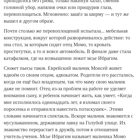
приходилось без грима, только накинув халат, сменив
головной убор, напялив очки или прищурив глаза,
перевоплощаться. Мгновенно: зашёл за ширму — и тут же
вышел в другом образе.
Почти столько же перевоплощений испытала... мебельная
конструкция, вокруг которой разворачивалось действие: то
она стол, за которым сидит отец Момо, то кровать
проститутки, а то и вовсе автомобиль. В финале даже стала
катафалком, где на возвышении лежит мсье Ибрагим.
Сюжет пьесы таков. Еврейский мальчик Моисей живет
вдвоём со своим отцом, адвокатом. Родители его расстались,
когда он ещё был младенцем, так что маму свою мальчик
даже не помнит. Отец из-за проблем на работе не уделяет
внимания сыну, и ребенок начинает жить, как умеет. «Когда
мне исполнилось одиннадцать лет, я взломал своего
поросенка и отправился навестить потаскушек». Этими
словами начинается спектакль. Вскоре мальчик знакомится с
мусульманином, державшим лавку на Голубой улице. Их
знакомство перерастает в дружбу, потом в отношения
учитель-ученик. Мсье Ибрагим называет мальчика Момо