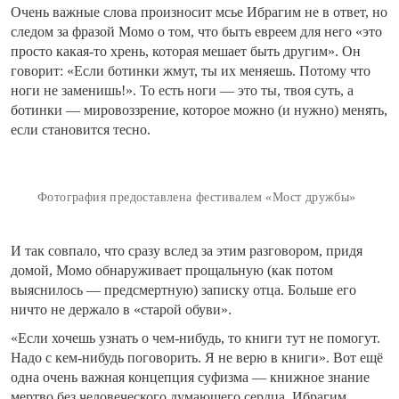
Очень важные слова произносит мсье Ибрагим не в ответ, но
следом за фразой Момо о том, что быть евреем для него «это
просто какая-то хрень, которая мешает быть другим». Он
говорит: «Если ботинки жмут, ты их меняешь. Потому что
ноги не заменишь!». То есть ноги — это ты, твоя суть, а
ботинки — мировоззрение, которое можно (и нужно) менять,
если становится тесно.
Фотография предоставлена фестивалем «Мост дружбы»
И так совпало, что сразу вслед за этим разговором, придя
домой, Момо обнаруживает прощальную (как потом
выяснилось — предсмертную) записку отца. Больше его
ничто не держало в «старой обуви».
«Если хочешь узнать о чем-нибудь, то книги тут не помогут.
Надо с кем-нибудь поговорить. Я не верю в книги». Вот ещё
одна очень важная концепция суфизма — книжное знание
мертво без человеческого думающего сердца. Ибрагим