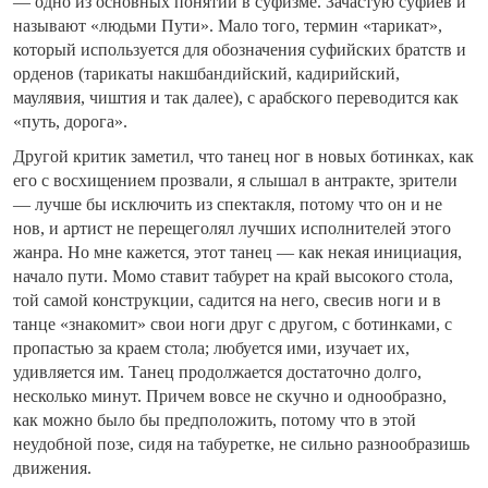
— одно из основных понятий в суфизме. Зачастую суфиев и
называют «людьми Пути». Мало того, термин «тарикат»,
который используется для обозначения суфийских братств и
орденов (тарикаты накшбандийский, кадирийский,
маулявия, чиштия и так далее), с арабского переводится как
«путь, дорога».
Другой критик заметил, что танец ног в новых ботинках, как
его с восхищением прозвали, я слышал в антракте, зрители
— лучше бы исключить из спектакля, потому что он и не
нов, и артист не перещеголял лучших исполнителей этого
жанра. Но мне кажется, этот танец — как некая инициация,
начало пути. Момо ставит табурет на край высокого стола,
той самой конструкции, садится на него, свесив ноги и в
танце «знакомит» свои ноги друг с другом, с ботинками, с
пропастью за краем стола; любуется ими, изучает их,
удивляется им. Танец продолжается достаточно долго,
несколько минут. Причем вовсе не скучно и однообразно,
как можно было бы предположить, потому что в этой
неудобной позе, сидя на табуретке, не сильно разнообразишь
движения.