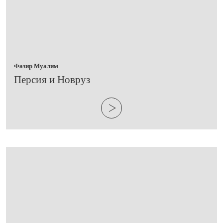
Фазир Муалим
​Персия и Новруз