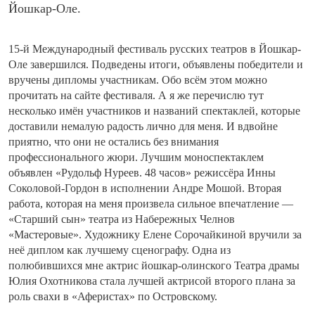
Йошкар-Оле.
15-й Международный фестиваль русских театров в Йошкар-
Оле завершился. Подведены итоги, объявлены победители и
вручены дипломы участникам. Обо всём этом можно
прочитать на сайте фестиваля. А я же перечислю тут
несколько имён участников и названий спектаклей, которые
доставили немалую радость лично для меня. И вдвойне
приятно, что они не остались без внимания
профессионального жюри. Лучшим моноспектаклем
объявлен «Рудольф Нуреев. 48 часов» режиссёра Инны
Соколовой-Гордон в исполнении Андре Мошой. Вторая
работа, которая на меня произвела сильное впечатление —
«Старший сын» театра из Набережных Челнов
«Мастеровые». Художнику Елене Сорочайкиной вручили за
неё диплом как лучшему сценографу. Одна из
полюбившихся мне актрис йошкар-олинского Театра драмы
Юлия Охотникова стала лучшей актрисой второго плана за
роль свахи в «Аферистах» по Островскому.