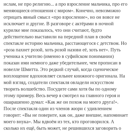
ислам, не про религию... а про взросление мальчика, про его
меняющиеся отношения с миром». Конечно, невозможно
отрицать явный смысл «про взросление», но он вовсе не
исключает и другие. В разговоре с актёрами в ночной
курилке мне показалось, что они считают, будто
действительно выставили на передний план в своём
спектакле историю мальчика, расстающегося с детством. Но
«роза пахнет розой, хоть розой назови её, хоть нет». Путь
ученика к учителю (именно в суфийском понимании)
показан ими немного даже убедительнее, чем прописан в
новелле Шмитта. Это редкий случай, когда сценическое
воплощение вдохновляет сильнее книжного оригинала. На
мой взгляд, создатели спектакля овладели искусством
творить волшебство. Посудите сами хотя бы по одному
этому примеру. Весь вечер я смотрел на главного героя и
ошарашенно думал: «Как же он похож на моего друга!».
После спектакля один из членов жюри с удивлением
говорит: «Вы не поверите, как он, даже внешне, напоминает
моего внука». Мы вдвоём из тех, кто проговорился. А
сколько их ещё, быть может, не решившихся заговорить о